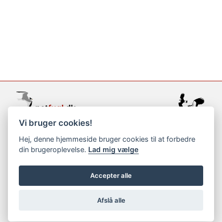
Vi bruger cookies!
support@netfugl.dk
Hej, denne hjemmeside bruger cookies til at forbedre
din brugeroplevelse.
Lad mig vælge
copyright © 2002-2023
Accepter alle
Afslå alle