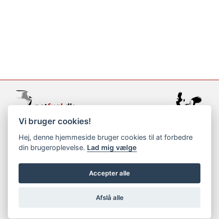
Vi bruger cookies!
support@netfugl.dk
Hej, denne hjemmeside bruger cookies til at forbedre
din brugeroplevelse.
Lad mig vælge
copyright © 2002-2023
Accepter alle
Afslå alle