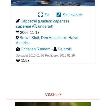
Se
Se link-side
Kappetrel
(
Daption capense
)
capense
(
underart
)
2008-11-17
Brown Bluff, Den Antarktiske Halvø
,
Antarktis
Christian Rørdam
-
Se profil
Uploadet 2013-01-26 Publiceret
2013-01-26
1587
ANNONCER