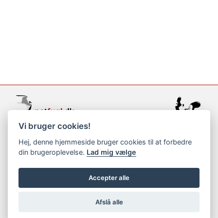
Vi bruger cookies!
support@netfugl.dk
Hej, denne hjemmeside bruger cookies til at forbedre
din brugeroplevelse.
Lad mig vælge
copyright © 2002-2023
Accepter alle
Afslå alle