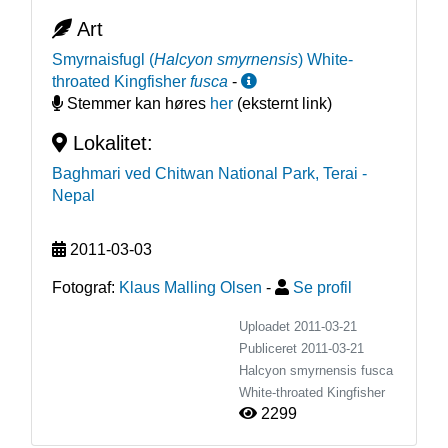
Art
Smyrnaisfugl
(
Halcyon smyrnensis
)
White-
throated Kingfisher
fusca
-
Stemmer kan høres
her
(eksternt link)
Lokalitet:
Baghmari ved Chitwan National Park, Terai
-
Nepal
2011-03-03
Fotograf:
Klaus Malling Olsen
-
Se profil
Uploadet 2011-03-21
Publiceret
2011-03-21
Halcyon smyrnensis fusca
White-throated Kingfisher
2299