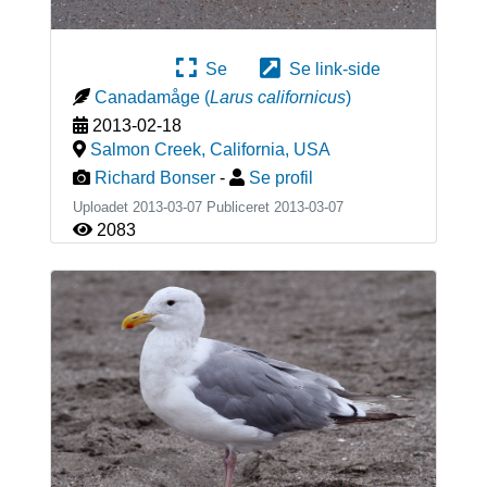
Se
Se link-side
Canadamåge
(
Larus californicus
)
2013-02-18
Salmon Creek, California
,
USA
Richard Bonser
-
Se profil
Uploadet 2013-03-07 Publiceret
2013-03-07
2083