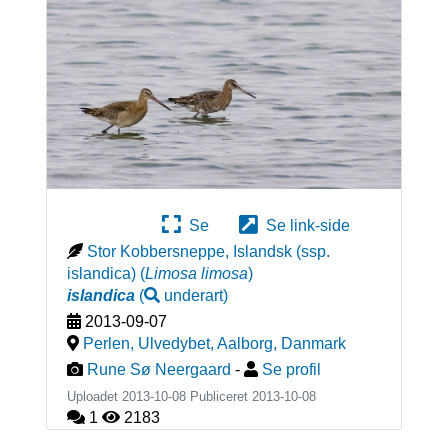
Se
Se link-side
Stor Kobbersneppe, Islandsk (ssp.
islandica)
(
Limosa limosa
)
islandica
(
underart
)
2013-09-07
Perlen, Ulvedybet, Aalborg
,
Danmark
Rune Sø Neergaard
-
Se profil
Uploadet 2013-10-08 Publiceret
2013-10-08
1
2183