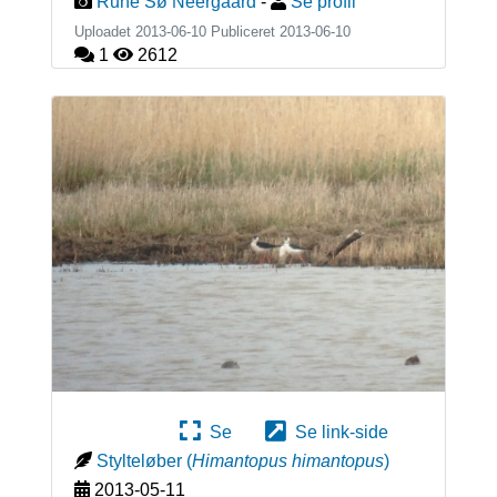
Rune Sø Neergaard
-
Se profil
Uploadet 2013-06-10 Publiceret
2013-06-10
1
2612
Se
Se link-side
Stylteløber
(
Himantopus himantopus
)
2013-05-11