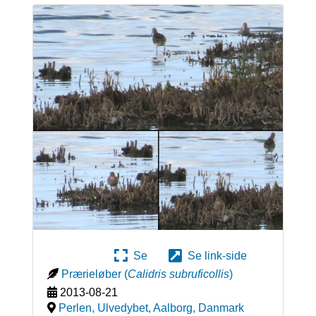
Se
Se link-side
Prærieløber
(
Calidris subruficollis
)
2013-08-21
Perlen, Ulvedybet, Aalborg
,
Danmark