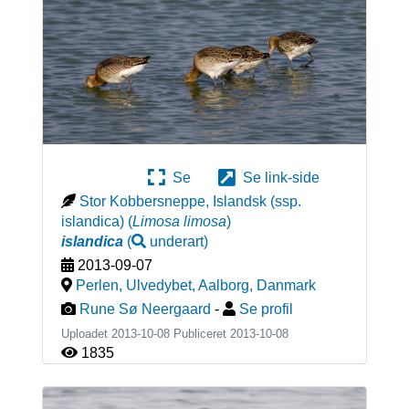
Se
Se link-side
Stor Kobbersneppe, Islandsk (ssp.
islandica)
(
Limosa limosa
)
islandica
(
underart
)
2013-09-07
Perlen, Ulvedybet, Aalborg
,
Danmark
Rune Sø Neergaard
-
Se profil
Uploadet 2013-10-08 Publiceret
2013-10-08
1835