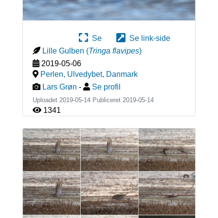
Se
Se link-side
Lille Gulben
(
Tringa flavipes
)
2019-05-06
Perlen, Ulvedybet
,
Danmark
Lars Grøn
-
Se profil
Uploadet 2019-05-14 Publiceret
2019-05-14
1341