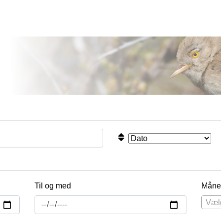
Til og med
Måne
Væl