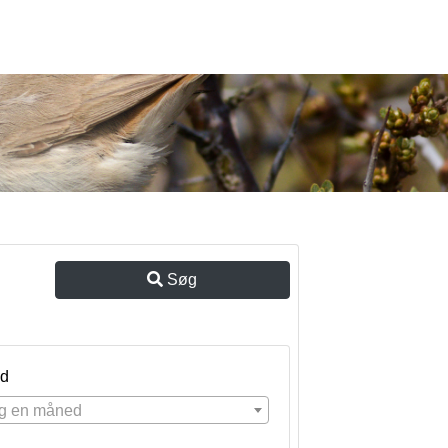
Søg
d
g en måned