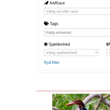
Art/Race
Vælg art eller race
Tags
Sjældenhed
Vælg sjældenhed
Ryd filter