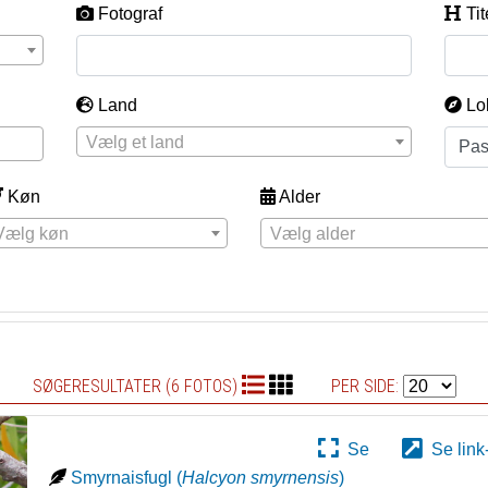
Fotograf
Tit
Land
Lo
Vælg et land
Køn
Alder
Vælg køn
Vælg alder
SØGERESULTATER (6 FOTOS)
PER SIDE:
Se
Se link
Smyrnaisfugl
(
Halcyon smyrnensis
)