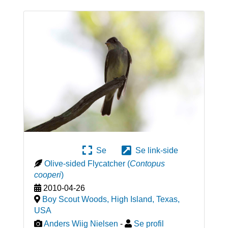
Se
Se link-side
Olive-sided Flycatcher
(
Contopus
cooperi
)
2010-04-26
Boy Scout Woods, High Island, Texas
,
USA
Anders Wiig Nielsen
-
Se profil