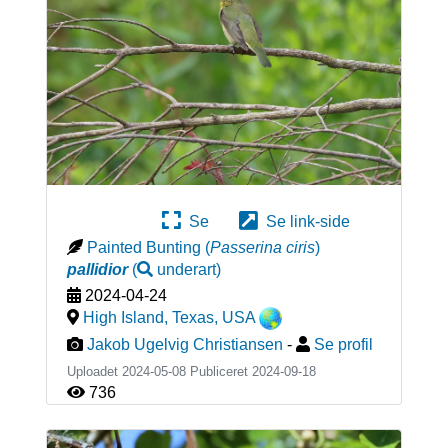
Se
Se link-side
Painted Bunting
(
Passerina ciris
)
pallidior
(
underart
)
2024-04-24
High Island, Texas
,
USA
Jakob Ugelvig Christiansen
-
Se profil
Uploadet 2024-05-08 Publiceret
2024-09-18
736