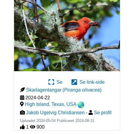
Se
Se link-side
Skarlagentangar
(
Piranga olivacea
)
2024-04-22
High Island, Texas
,
USA
Jakob Ugelvig Christiansen
-
Se profil
Uploadet 2024-05-04 Publiceret
2024-08-31
1
900