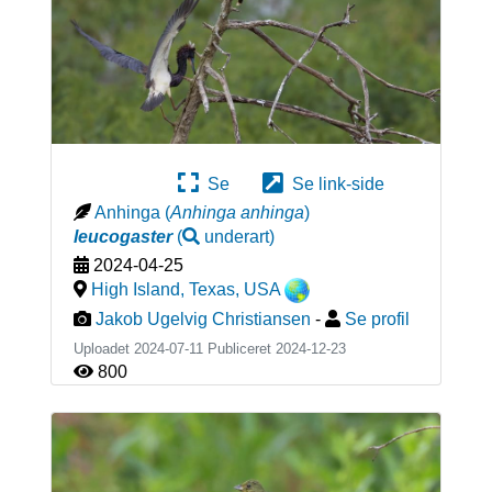
Se
Se link-side
Anhinga
(
Anhinga anhinga
)
leucogaster
(
underart
)
2024-04-25
High Island, Texas
,
USA
Jakob Ugelvig Christiansen
-
Se profil
Uploadet 2024-07-11 Publiceret
2024-12-23
800