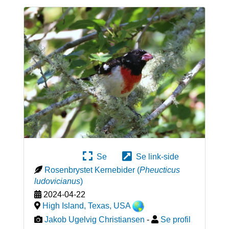
Se
Se link-side
Rosenbrystet Kernebider
(
Pheucticus
ludovicianus
)
2024-04-22
High Island, Texas
,
USA
Jakob Ugelvig Christiansen
-
Se profil