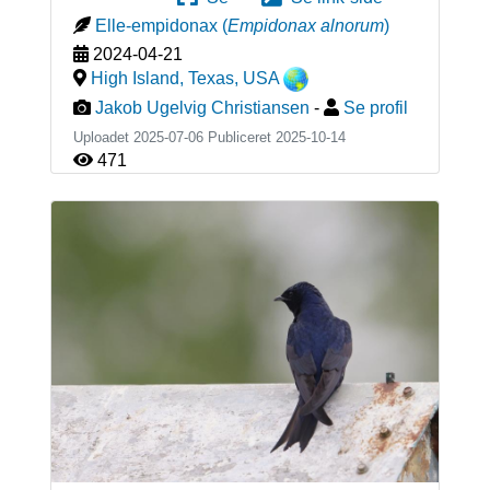
Elle-empidonax
(
Empidonax alnorum
)
2024-04-21
High Island, Texas
,
USA
Jakob Ugelvig Christiansen
-
Se profil
Uploadet 2025-07-06 Publiceret
2025-10-14
471