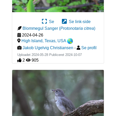
Se
Se link-side
Blommegul Sanger
(
Protonotaria citrea
)
2024-04-26
High Island, Texas
,
USA
Jakob Ugelvig Christiansen
-
Se profil
Uploadet 2024-05-28 Publiceret
2024-10-07
2
905