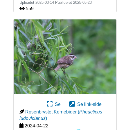
Uploadet 2025-03-14 Publiceret
2025-05-23
559
Se
Se link-side
Rosenbrystet Kernebider
(
Pheucticus
ludovicianus
)
2024-04-22