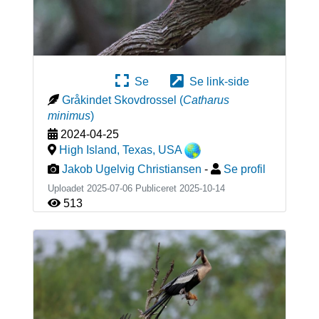
Se
Se link-side
Gråkindet Skovdrossel
(
Catharus
minimus
)
2024-04-25
High Island, Texas
,
USA
Jakob Ugelvig Christiansen
-
Se profil
Uploadet 2025-07-06 Publiceret
2025-10-14
513