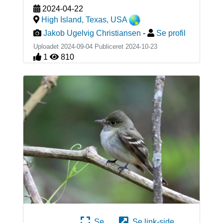
2024-04-22
High Island, Texas
,
USA
Jakob Ugelvig Christiansen
-
Se profil
Uploadet 2024-09-04 Publiceret
2024-10-23
1
810
Se
Se link-side