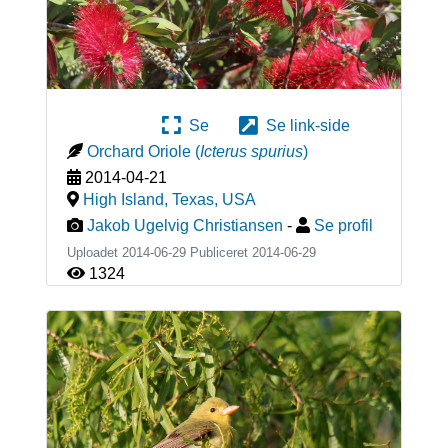
Se
Se link-side
Orchard Oriole
(
Icterus spurius
)
2014-04-21
High Island, Texas
,
USA
Jakob Ugelvig Christiansen
-
Se profil
Uploadet 2014-06-29 Publiceret
2014-06-29
1324