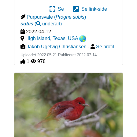
Se
Se link-side
Purpursvale
(
Progne subis
)
subis
(
underart
)
2022-04-12
High Island, Texas
,
USA
Jakob Ugelvig Christiansen
-
Se profil
Uploadet 2022-05-21 Publiceret
2022-07-14
1
978