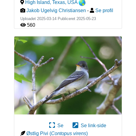
High Island, Texas
,
USA
Jakob Ugelvig Christiansen
-
Se profil
Uploadet 2025-03-14 Publiceret
2025-05-23
560
Se
Se link-side
Østlig Pivi
(
Contopus virens
)