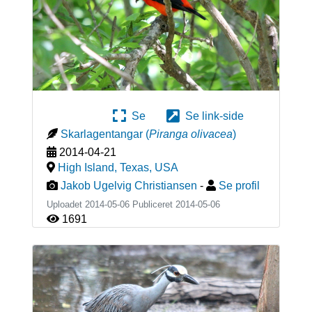
Se
Se link-side
Skarlagentangar
(
Piranga olivacea
)
2014-04-21
High Island, Texas
,
USA
Jakob Ugelvig Christiansen
-
Se profil
Uploadet 2014-05-06 Publiceret
2014-05-06
1691