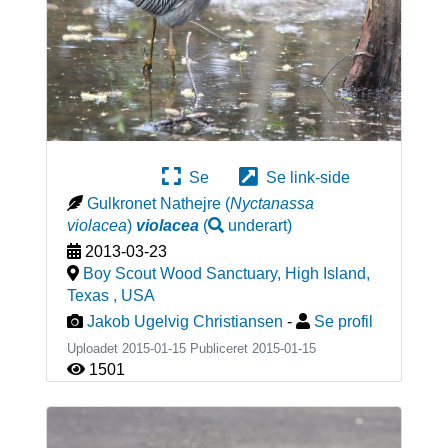
Se
Se link-side
Gulkronet Nathejre
(
Nyctanassa
violacea
)
violacea
(
underart
)
2013-03-23
Boy Scout Wood Sanctuary, High Island,
Texas
,
USA
Jakob Ugelvig Christiansen
-
Se profil
Uploadet 2015-01-15 Publiceret
2015-01-15
1501