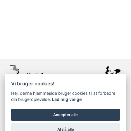
Vi bruger cookies!
support@netfugl.dk
Hej, denne hjemmeside bruger cookies til at forbedre
din brugeroplevelse.
Lad mig vælge
copyright © 2002-2023
Accepter alle
Afslå alle