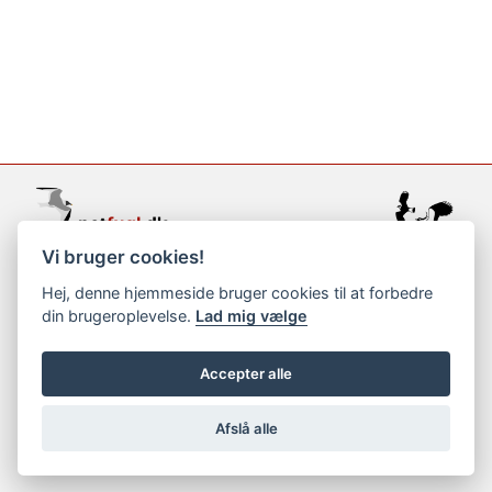
Vi bruger cookies!
support@netfugl.dk
Hej, denne hjemmeside bruger cookies til at forbedre
din brugeroplevelse.
Lad mig vælge
copyright © 2002-2023
Accepter alle
Afslå alle