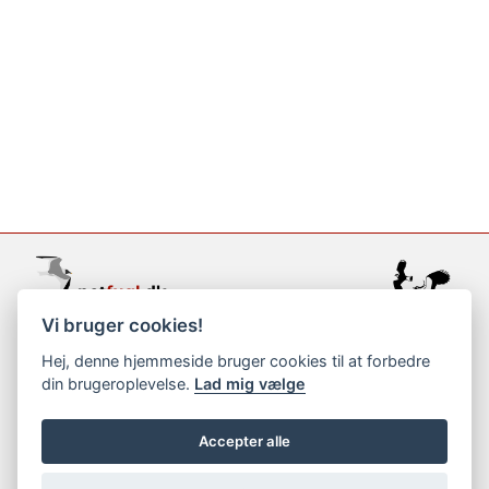
Vi bruger cookies!
support@netfugl.dk
Hej, denne hjemmeside bruger cookies til at forbedre
din brugeroplevelse.
Lad mig vælge
copyright © 2002-2023
Accepter alle