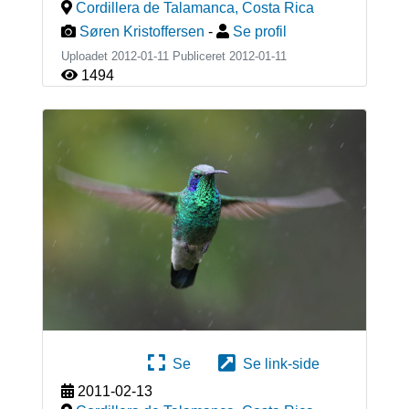
Cordillera de Talamanca
,
Costa Rica
Søren Kristoffersen
-
Se profil
Uploadet 2012-01-11 Publiceret
2012-01-11
1494
Se
Se link-side
2011-02-13