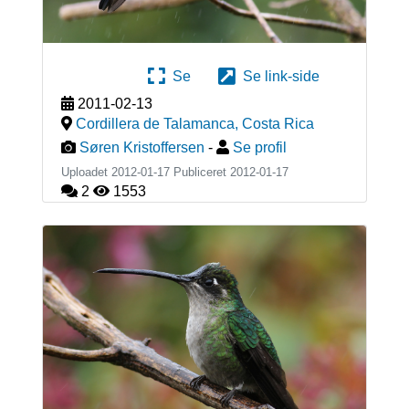
Se
Se link-side
2011-02-13
Cordillera de Talamanca
,
Costa Rica
Søren Kristoffersen
-
Se profil
Uploadet 2012-01-17 Publiceret
2012-01-17
2
1553