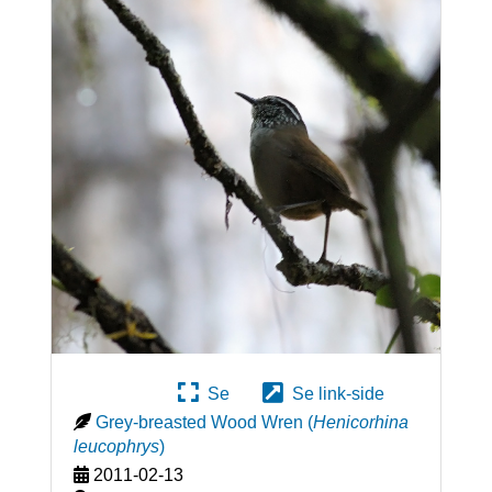
Se
Se link-side
Grey-breasted Wood Wren
(
Henicorhina
leucophrys
)
2011-02-13