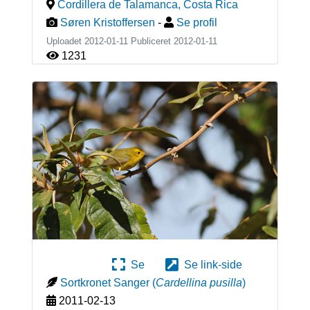
Cordillera de Talamanca
,
Costa Rica
Søren Kristoffersen
-
Se profil
Uploadet 2012-01-11 Publiceret
2012-01-11
1231
Se
Se link-side
Sortkronet Sanger
(
Cardellina pusilla
)
2011-02-13