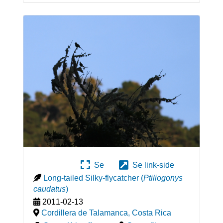
Se
Se link-side
Long-tailed Silky-flycatcher
(
Ptiliogonys
caudatus
)
2011-02-13
Cordillera de Talamanca
,
Costa Rica