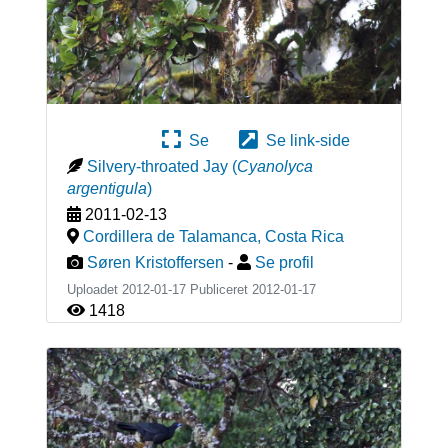
Se
Se link-side
Silvery-throated Jay
(
Cyanolyca
argentigula
)
2011-02-13
Cordillera de Talamanca
,
Costa Rica
Søren Kristoffersen
-
Se profil
Uploadet 2012-01-17 Publiceret
2012-01-17
1418