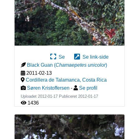
Se
Se link-side
Black Guan
(
Chamaepetes unicolor
)
2011-02-13
Cordillera de Talamanca
,
Costa Rica
Søren Kristoffersen
-
Se profil
Uploadet 2012-01-17 Publiceret
2012-01-17
1436