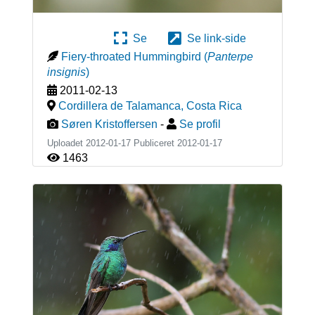
Se
Se link-side
Fiery-throated Hummingbird
(
Panterpe
insignis
)
2011-02-13
Cordillera de Talamanca
,
Costa Rica
Søren Kristoffersen
-
Se profil
Uploadet 2012-01-17 Publiceret
2012-01-17
1463