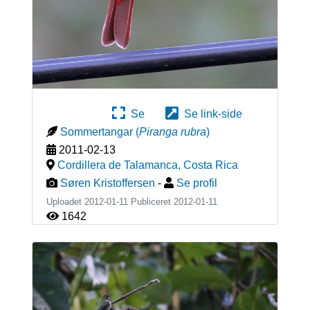
Se
Se link-side
Sommertangar
(
Piranga rubra
)
2011-02-13
Cordillera de Talamanca
,
Costa Rica
Søren Kristoffersen
-
Se profil
Uploadet 2012-01-11 Publiceret
2012-01-11
1642