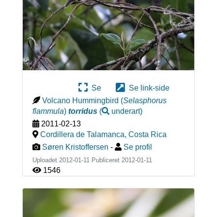
Se
Se link-side
Volcano Hummingbird
(
Selasphorus
flammula
)
torridus
(
underart
)
2011-02-13
Cordillera de Talamanca
,
Costa Rica
Søren Kristoffersen
-
Se profil
Uploadet 2012-01-11 Publiceret
2012-01-11
1546