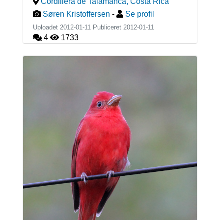
Cordillera de Talamanca
,
Costa Rica
Søren Kristoffersen
-
Se profil
Uploadet 2012-01-11 Publiceret
2012-01-11
4
1733