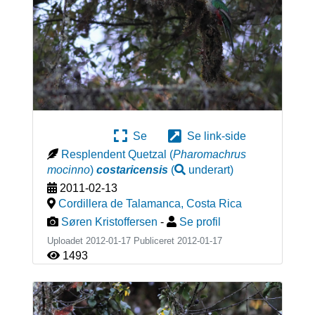
Se
Se link-side
Resplendent Quetzal
(
Pharomachrus
mocinno
)
costaricensis
(
underart
)
2011-02-13
Cordillera de Talamanca
,
Costa Rica
Søren Kristoffersen
-
Se profil
Uploadet 2012-01-17 Publiceret
2012-01-17
1493