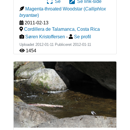
Se
Se link-side
Magenta-throated Woodstar
(
Calliphlox
bryantae
)
2011-02-13
Cordillera de Talamanca
,
Costa Rica
Søren Kristoffersen
-
Se profil
Uploadet 2012-01-11 Publiceret
2012-01-11
1454