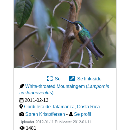
Se
Se link-side
White-throated Mountaingem
(
Lampornis
castaneoventris
)
2011-02-13
Cordillera de Talamanca
,
Costa Rica
Søren Kristoffersen
-
Se profil
Uploadet 2012-01-11 Publiceret
2012-01-11
1481