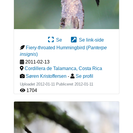
Se
Se link-side
Fiery-throated Hummingbird
(
Panterpe
insignis
)
2011-02-13
Cordillera de Talamanca
,
Costa Rica
Søren Kristoffersen
-
Se profil
Uploadet 2012-01-11 Publiceret
2012-01-11
1704