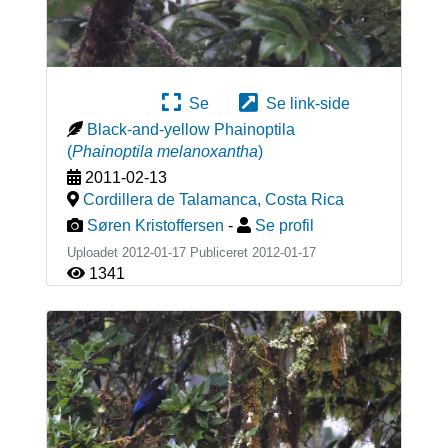
Se
Se link-side
Black-and-yellow Phainoptila
(
Phainoptila melanoxantha
)
2011-02-13
Cordillera de Talamanca
,
Costa Rica
Søren Kristoffersen
-
Se profil
Uploadet 2012-01-17 Publiceret
2012-01-17
1341