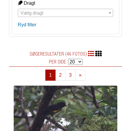
Dragt
Vælg dragt
Ryd filter
SØGERESULTATER (46 FOTOS)
PER SIDE:
1
2
3
»
Næste