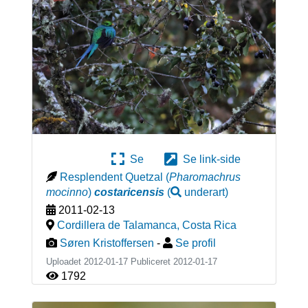
Se
Se link-side
Resplendent Quetzal
(
Pharomachrus
mocinno
)
costaricensis
(
underart
)
2011-02-13
Cordillera de Talamanca
,
Costa Rica
Søren Kristoffersen
-
Se profil
Uploadet 2012-01-17 Publiceret
2012-01-17
1792