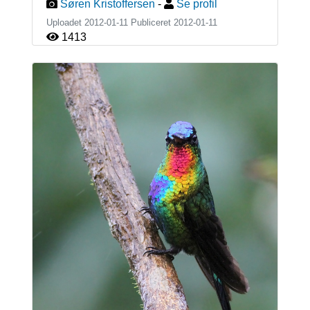
Søren Kristoffersen
-
Se profil
Uploadet 2012-01-11 Publiceret
2012-01-11
1413