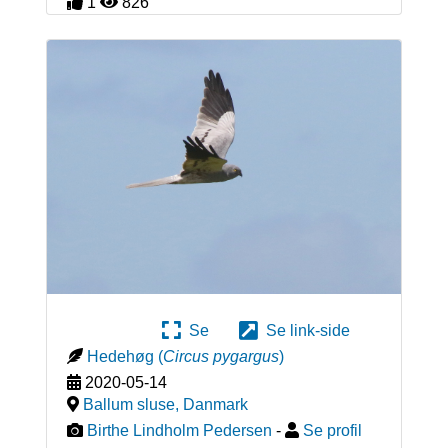
1
826
Se
Se link-side
Hedehøg
(
Circus pygargus
)
2020-05-14
Ballum sluse
,
Danmark
Birthe Lindholm Pedersen
-
Se profil