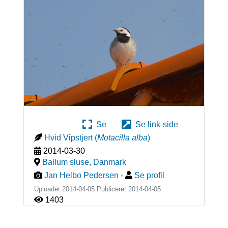
Se
Se link-side
Hvid Vipstjert
(
Motacilla alba
)
2014-03-30
Ballum sluse
,
Danmark
Jan Helbo Pedersen
-
Se profil
Uploadet 2014-04-05 Publiceret
2014-04-05
1403