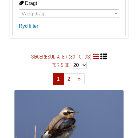
Dragt
Vælg dragt
Ryd filter
SØGERESULTATER (30 FOTOS)
PER SIDE:
1
2
»
Næste