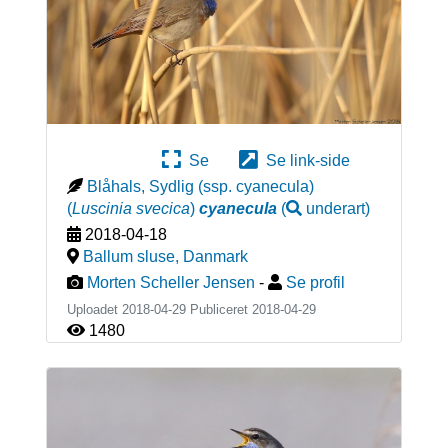
Se
Se link-side
Blåhals, Sydlig (ssp. cyanecula)
(
Luscinia svecica
)
cyanecula
(
underart
)
2018-04-18
Ballum sluse
,
Danmark
Morten Scheller Jensen
-
Se profil
Uploadet 2018-04-29 Publiceret
2018-04-29
1480