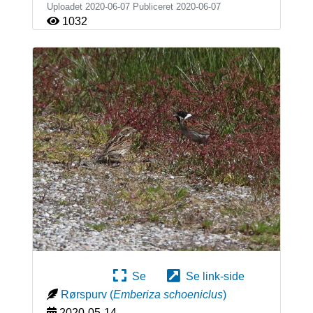
Uploadet 2020-06-07 Publiceret
2020-06-07
1032
Se
Se link-side
Rørspurv
(
Emberiza schoeniclus
)
2020-05-14