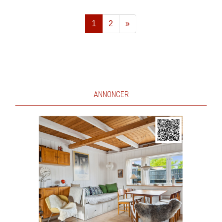
1
2
»
Næste
ANNONCER