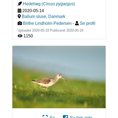
Hedehøg
(
Circus pygargus
)
2020-05-14
Ballum sluse
,
Danmark
Birthe Lindholm Pedersen
-
Se profil
Uploadet 2020-05-19 Publiceret
2020-05-19
1150
Se
Se link-side