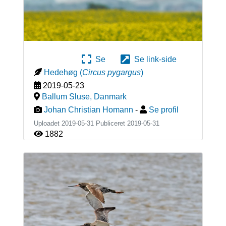
Se
Se link-side
Hedehøg
(
Circus pygargus
)
2019-05-23
Ballum Sluse
,
Danmark
Johan Christian Homann
-
Se profil
Uploadet 2019-05-31 Publiceret
2019-05-31
1882