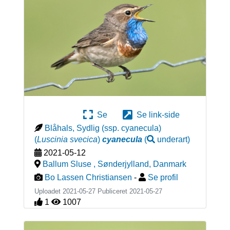
Se
Se link-side
Blåhals, Sydlig (ssp. cyanecula)
(
Luscinia svecica
)
cyanecula
(
underart
)
2021-05-12
Ballum Sluse , Sønderjylland
,
Danmark
Bo Lassen Christiansen
-
Se profil
Uploadet 2021-05-27 Publiceret
2021-05-27
1
1007