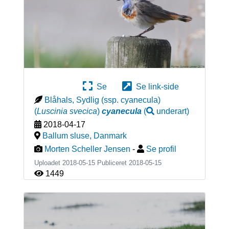
Se
Se link-side
Blåhals, Sydlig (ssp. cyanecula)
(
Luscinia svecica
)
cyanecula
(
underart
)
2018-04-17
Ballum sluse
,
Danmark
Morten Scheller Jensen
-
Se profil
Uploadet 2018-05-15 Publiceret
2018-05-15
1449