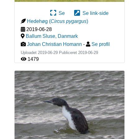
Se
Se link-side
Hedehøg
(
Circus pygargus
)
2019-06-28
Ballum Sluse
,
Danmark
Johan Christian Homann
-
Se profil
Uploadet 2019-06-29 Publiceret
2019-06-29
1479