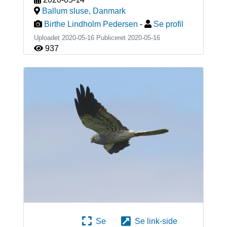
Ballum sluse
,
Danmark
Birthe Lindholm Pedersen
-
Se profil
Uploadet 2020-05-16 Publiceret
2020-05-16
937
Se
Se link-side