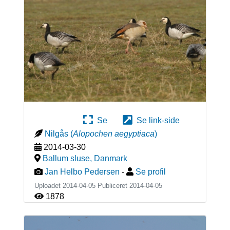
Se
Se link-side
Nilgås
(
Alopochen aegyptiaca
)
2014-03-30
Ballum sluse
,
Danmark
Jan Helbo Pedersen
-
Se profil
Uploadet 2014-04-05 Publiceret
2014-04-05
1878