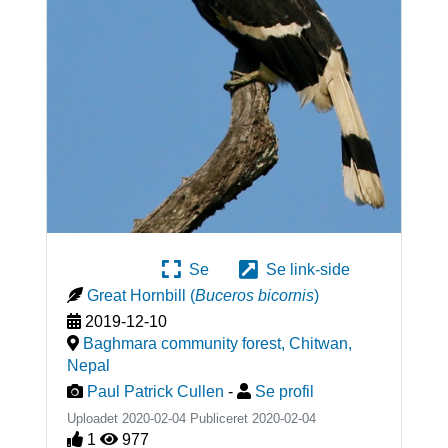
Se
Se link-side
Great Hornbill
(
Buceros bicornis
)
2019-12-10
Baghmara community forest, Chitwan
,
Nepal
Paul Patrick Cullen
-
Se profil
Uploadet 2020-02-04 Publiceret
2020-02-04
1
977