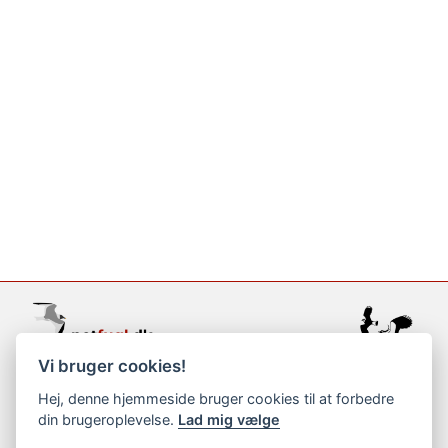
Vi bruger cookies!
support@netfugl.dk
Hej, denne hjemmeside bruger cookies til at forbedre
din brugeroplevelse.
Lad mig vælge
copyright © 2002-2023