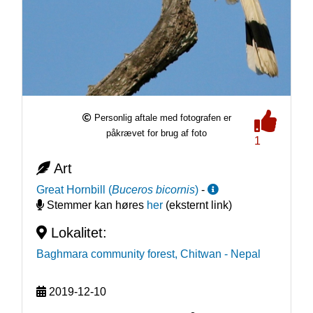
Personlig aftale med fotografen er
påkrævet for brug af foto
1
Art
Great Hornbill
(
Buceros bicornis
)
-
Stemmer kan høres
her
(eksternt link)
Lokalitet:
Baghmara community forest, Chitwan
- Nepal
2019-12-10