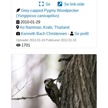
Se
Se link-side
Grey-capped Pygmy Woodpecker
(
Yungipicus canicapillus
)
2010-01-29
Ao Nammao, Krabi
,
Thailand
Kenneth Bach Christensen
-
Se profil
Uploadet 2012-01-19 Publiceret
2012-01-19
1701