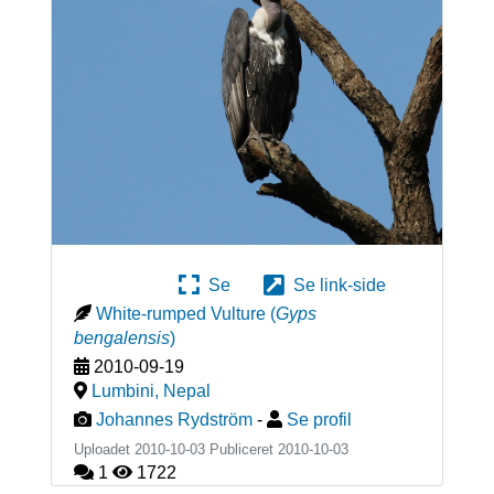
Se
Se link-side
White-rumped Vulture
(
Gyps
bengalensis
)
2010-09-19
Lumbini
,
Nepal
Johannes Rydström
-
Se profil
Uploadet 2010-10-03 Publiceret
2010-10-03
1
1722