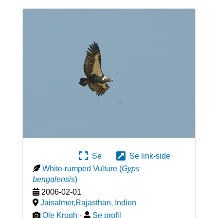
Se
Se link-side
White-rumped Vulture
(
Gyps
bengalensis
)
2006-02-01
Jaisalmer,Rajasthan
,
Indien
Ole Krogh
-
Se profil