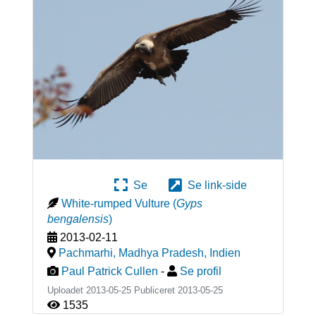
Se
Se link-side
White-rumped Vulture
(
Gyps
bengalensis
)
2013-02-11
Pachmarhi, Madhya Pradesh
,
Indien
Paul Patrick Cullen
-
Se profil
Uploadet 2013-05-25 Publiceret
2013-05-25
1535