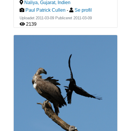
Naliya, Gujarat
,
Indien
Paul Patrick Cullen
-
Se profil
Uploadet 2011-03-09 Publiceret
2011-03-09
2139