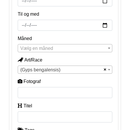
Til og med
Måned
Vælg en måned
Art/Race
×
(Gyps bengalensis)
Fotograf
Titel