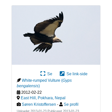
Se
Se link-side
White-rumped Vulture
(
Gyps
bengalensis
)
2012-02-22
East Hill, Pokhara
,
Nepal
Søren Kristoffersen
-
Se profil
Uploadet 2013-01-23 Publiceret
2013-01-23