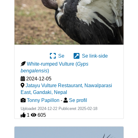
Se
Se link-side
White-rumped Vulture
(
Gyps
bengalensis
)
2024-12-05
Jatayu Vulture Restaurant, Nawalparasi
East, Gandaki
,
Nepal
Tonny Papillon
-
Se profil
Uploadet 2024-12-22 Publiceret
2025-02-18
1
605