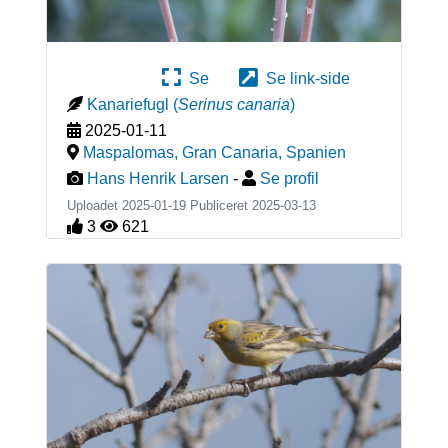
Se
Se link-side
Kanariefugl
(
Serinus canaria
)
2025-01-11
Maspalomas, Gran Canaria
,
Spanien
Hans Henrik Larsen
-
Se profil
Uploadet 2025-01-19 Publiceret
2025-03-13
3
621