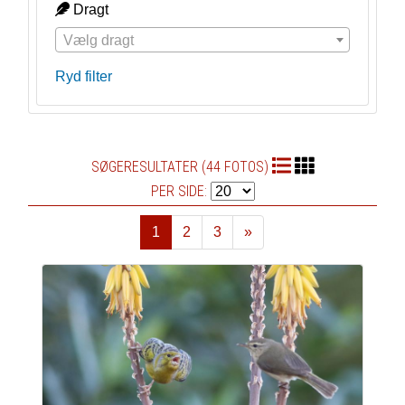
Dragt
Vælg dragt
Ryd filter
SØGERESULTATER (44 FOTOS)
PER SIDE:
1
2
3
»
Næste