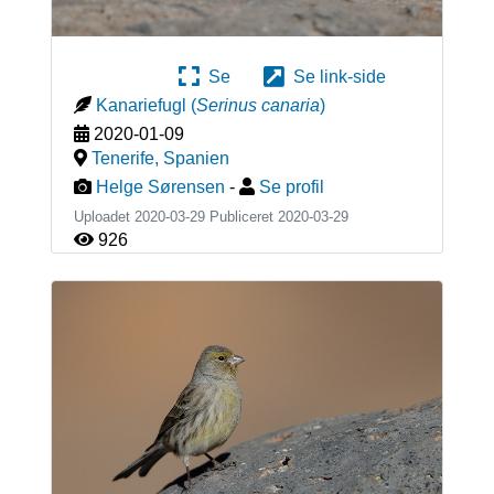
Se
Se link-side
Kanariefugl
(
Serinus canaria
)
2020-01-09
Tenerife
,
Spanien
Helge Sørensen
-
Se profil
Uploadet 2020-03-29 Publiceret
2020-03-29
926