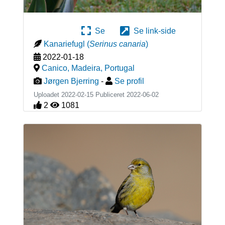
Se
Se link-side
Kanariefugl
(
Serinus canaria
)
2022-01-18
Canico, Madeira
,
Portugal
Jørgen Bjerring
-
Se profil
Uploadet 2022-02-15 Publiceret
2022-06-02
2
1081