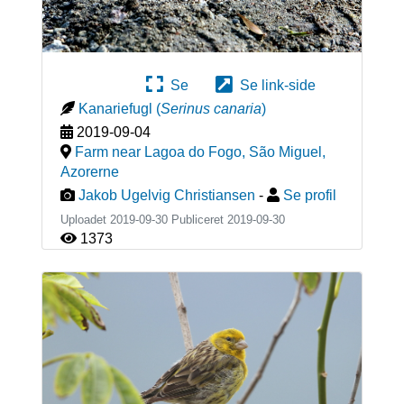
Se
Se link-side
Kanariefugl
(
Serinus canaria
)
2019-09-04
Farm near Lagoa do Fogo, São Miguel
,
Azorerne
Jakob Ugelvig Christiansen
-
Se profil
Uploadet 2019-09-30 Publiceret
2019-09-30
1373