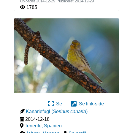
Uploadet 2014-12-29 Publiceret
2014-12-29
1785
Se
Se link-side
Kanariefugl
(
Serinus canaria
)
2014-12-18
Tenerife
,
Spanien