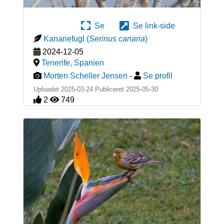
Se
Se link-side
Kanariefugl
(
Serinus canaria
)
2024-12-05
Tenerife
,
Spanien
Morten Scheller Jensen
-
Se profil
Uploadet 2025-03-24 Publiceret
2025-05-30
2
749