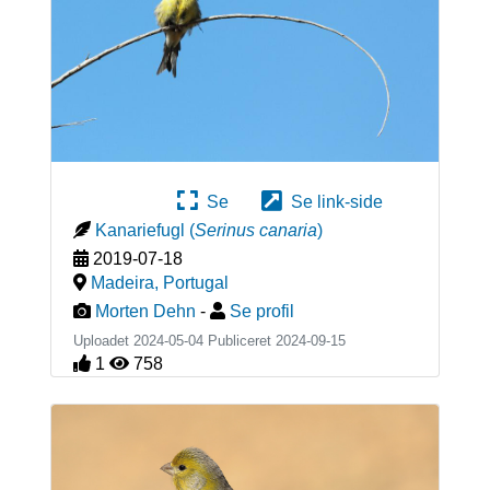
Se
Se link-side
Kanariefugl
(
Serinus canaria
)
2019-07-18
Madeira
,
Portugal
Morten Dehn
-
Se profil
Uploadet 2024-05-04 Publiceret
2024-09-15
1
758