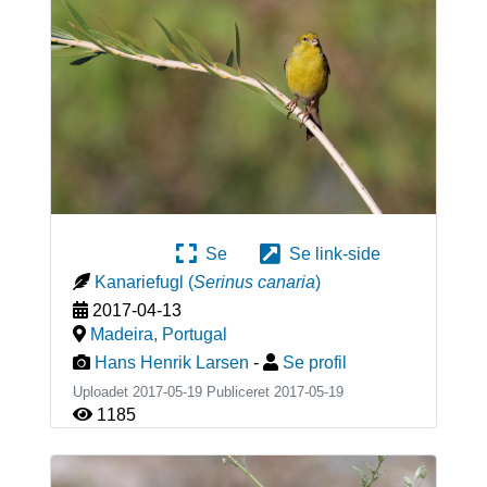
Se
Se link-side
Kanariefugl
(
Serinus canaria
)
2017-04-13
Madeira
,
Portugal
Hans Henrik Larsen
-
Se profil
Uploadet 2017-05-19 Publiceret
2017-05-19
1185