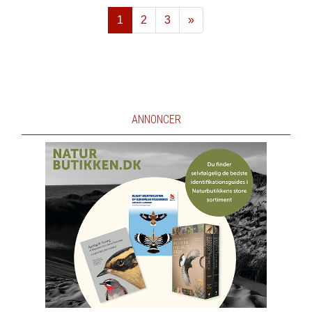
1
2
3
»
Næste
ANNONCER