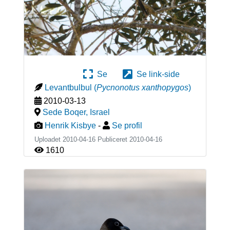
Se
Se link-side
Levantbulbul
(
Pycnonotus xanthopygos
)
2010-03-13
Sede Boqer
,
Israel
Henrik Kisbye
-
Se profil
Uploadet 2010-04-16 Publiceret
2010-04-16
1610