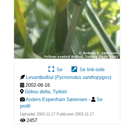
Se
Se link-side
Levantbulbul
(
Pycnonotus xanthopygos
)
2002-06-16
Göksu delta
,
Tyrkiet
Anders Espenhain Sørensen
-
Se
profil
Uploadet 2002-11-17 Publiceret
2002-11-17
2457