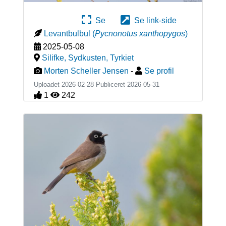
Se
Se link-side
Levantbulbul
(
Pycnonotus xanthopygos
)
2025-05-08
Silifke, Sydkusten
,
Tyrkiet
Morten Scheller Jensen
-
Se profil
Uploadet 2026-02-28 Publiceret
2026-05-31
1
242