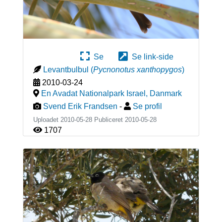
Se
Se link-side
Levantbulbul
(
Pycnonotus xanthopygos
)
2010-03-24
En Avadat Nationalpark Israel
,
Danmark
Svend Erik Frandsen
-
Se profil
Uploadet 2010-05-28 Publiceret
2010-05-28
1707