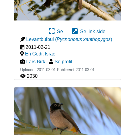
Se
Se link-side
Levantbulbul
(
Pycnonotus xanthopygos
)
2011-02-21
En Gedi
,
Israel
Lars Birk
-
Se profil
Uploadet 2011-03-01 Publiceret
2011-03-01
2030