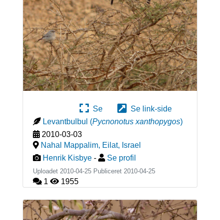
Se
Se link-side
Levantbulbul
(
Pycnonotus xanthopygos
)
2010-03-03
Nahal Mappalim, Eilat
,
Israel
Henrik Kisbye
-
Se profil
Uploadet 2010-04-25 Publiceret
2010-04-25
1
1955