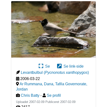
Se
Se link-side
Levantbulbul
(
Pycnonotus xanthopygos
)
2006-03-22
Ar Rummana, Dana, Tafila Governorate
,
Jordan
Chris Batty
-
Se profil
Uploadet 2007-02-09 Publiceret
2007-02-09
2417