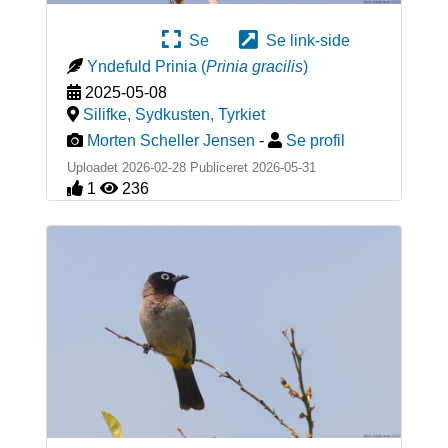
Se
Se link-side
Yndefuld Prinia
(
Prinia gracilis
)
2025-05-08
Silifke, Sydkusten
,
Tyrkiet
Morten Scheller Jensen
-
Se profil
Uploadet 2026-02-28 Publiceret
2026-05-31
1
236