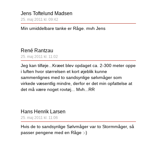
Jens Toftelund Madsen
25. maj 2011 kl. 09:42
Min umiddelbare tanke er Råge. mvh Jens
René Rantzau
25. maj 2011 kl. 11:02
Jeg kan tilføje...Kræet blev opdaget ca. 2-300 meter oppe
i luften hvor størrelsen et kort øjeblik kunne
sammenlignes med to sandsynlige sølvmåger som
virkede væsentlig mindre, derfor er det min opfattelse at
det må være noget rovtøj... Mvh...RR
Hans Henrik Larsen
25. maj 2011 kl. 11:06
Hvis de to sandsynlige Sølvmåger var to Stormmåger, så
passer pengene med en Råge :-)