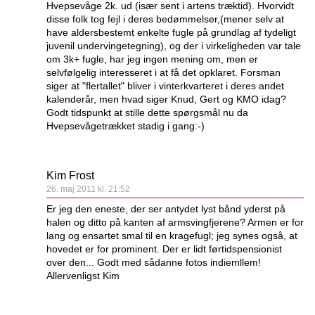
Hvepsevåge 2k. ud (især sent i artens træktid). Hvorvidt
disse folk tog fejl i deres bedømmelser,(mener selv at
have aldersbestemt enkelte fugle på grundlag af tydeligt
juvenil undervingetegning), og der i virkeligheden var tale
om 3k+ fugle, har jeg ingen mening om, men er
selvfølgelig interesseret i at få det opklaret. Forsman
siger at "flertallet" bliver i vinterkvarteret i deres andet
kalenderår, men hvad siger Knud, Gert og KMO idag?
Godt tidspunkt at stille dette spørgsmål nu da
Hvepsevågetrækket stadig i gang:-)
Kim Frost
26. maj 2011 kl. 21:52
Er jeg den eneste, der ser antydet lyst bånd yderst på
halen og ditto på kanten af armsvingfjerene? Armen er for
lang og ensartet smal til en kragefugl; jeg synes også, at
hovedet er for prominent. Der er lidt førtidspensionist
over den... Godt med sådanne fotos indiemllem!
Allervenligst Kim