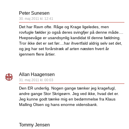
Peter Sunesen
30. maj 2011 kl. 12:41
Det har Ravn ofte. Råge og Krage ligeledes, men
rovfugle fælder jo også deres svingfjer på denne måde....
Hvepsevåge er usandsynlig kandidat til denne fældning.
Tror ikke det er set før....har ihvertfald aldrig selv set det,
og jeg har set forårstræk af arten næsten hvert år
igennem flere årtier.
Allan Haagensen
31. maj 2011 kl. 00:03
Den ER underlig. Nogen gange tænker jeg kragefugl,
andre gange Stor Skrigeørn. Jeg ved ikke, hvad det er.
Jeg kunne godt tænke mig en bedømmelse fra Klaus
Malling Olsen og hans enorme vidensbank.
Tommy Jensen