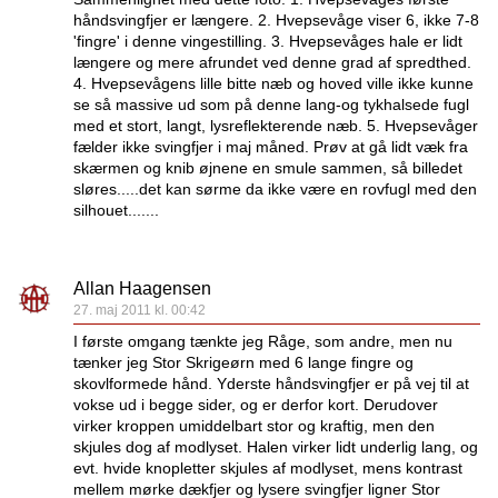
håndsvingfjer er længere. 2. Hvepsevåge viser 6, ikke 7-8
'fingre' i denne vingestilling. 3. Hvepsevåges hale er lidt
længere og mere afrundet ved denne grad af spredthed.
4. Hvepsevågens lille bitte næb og hoved ville ikke kunne
se så massive ud som på denne lang-og tykhalsede fugl
med et stort, langt, lysreflekterende næb. 5. Hvepsevåger
fælder ikke svingfjer i maj måned. Prøv at gå lidt væk fra
skærmen og knib øjnene en smule sammen, så billedet
sløres.....det kan sørme da ikke være en rovfugl med den
silhouet.......
Allan Haagensen
27. maj 2011 kl. 00:42
I første omgang tænkte jeg Råge, som andre, men nu
tænker jeg Stor Skrigeørn med 6 lange fingre og
skovlformede hånd. Yderste håndsvingfjer er på vej til at
vokse ud i begge sider, og er derfor kort. Derudover
virker kroppen umiddelbart stor og kraftig, men den
skjules dog af modlyset. Halen virker lidt underlig lang, og
evt. hvide knopletter skjules af modlyset, mens kontrast
mellem mørke dækfjer og lysere svingfjer ligner Stor