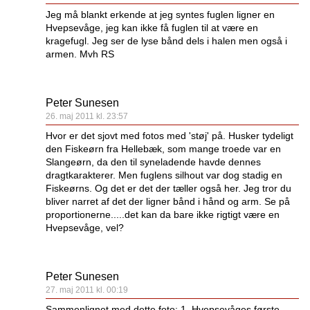
Jeg må blankt erkende at jeg syntes fuglen ligner en
Hvepsevåge, jeg kan ikke få fuglen til at være en
kragefugl. Jeg ser de lyse bånd dels i halen men også i
armen. Mvh RS
Peter Sunesen
26. maj 2011 kl. 23:57
Hvor er det sjovt med fotos med 'støj' på. Husker tydeligt
den Fiskeørn fra Hellebæk, som mange troede var en
Slangeørn, da den til syneladende havde dennes
dragtkarakterer. Men fuglens silhout var dog stadig en
Fiskeørns. Og det er det der tæller også her. Jeg tror du
bliver narret af det der ligner bånd i hånd og arm. Se på
proportionerne.....det kan da bare ikke rigtigt være en
Hvepsevåge, vel?
Peter Sunesen
27. maj 2011 kl. 00:19
Sammenlignet med dette foto: 1. Hvepsevåges første