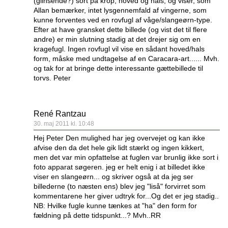
(glinsende?) sort på krop, hoved og hals, og viser, som
Allan bemærker, intet lysgennemfald af vingerne, som
kunne forventes ved en rovfugl af våge/slangeørn-type.
Efter at have gransket dette billede (og vist det til flere
andre) er min slutning stadig at det drejer sig om en
kragefugl. Ingen rovfugl vil vise en sådant hoved/hals
form, måske med undtagelse af en Caracara-art...... Mvh.
og tak for at bringe dette interessante gættebillede til
torvs. Peter
René Rantzau
30. maj 2011 kl. 10:48
Hej Peter Den mulighed har jeg overvejet og kan ikke
afvise den da det hele gik lidt stærkt og ingen kikkert,
men det var min opfattelse at fuglen var brunlig ikke sort i
foto apparat søgeren. jeg er helt enig i at billedet ikke
viser en slangeørn... og skriver også at da jeg ser
billederne (to næsten ens) blev jeg "liså" forvirret som
kommentarene her giver udtryk for...Og det er jeg stadig..
NB: Hvilke fugle kunne tænkes at "ha" den form for
fældning på dette tidspunkt...? Mvh..RR