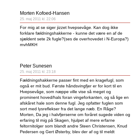
Morten Kofoed-Hansen
25. maj 2011 kl. 22:06
For mig at se siger jizzet hvepsevåge. Kan dog ikke
forklare fældningshakkerne - kunne det være en af de
sjældent sete 2k fugle?(ses de overhovedet i N-Europa?)
mvhMKH
Peter Sunesen
25. maj 2011 kl. 23:18
Fældningshakkerne passer fint med en kragefugl, som
også er mit bud. Første håndsvingfjer er for kort til en
Hvepsevåge, som næppe ville vise så meget og
prominent hoved/hals foran vingeforkanten, og så lige en
afskåret hale som denne fugl. Jeg opfatter fuglen som
sort med lysreflekser fra det lange næb. En Råge?
Morten, Da jeg i halvfjerserne om foråret sugede viden og
erfaring til mig på Skagen, hjulpet af mere erfarne
feltornitolger som blandt andre Steen Christensen, Knud
Pedersen og Gert Østerby, blev der af og til meldt