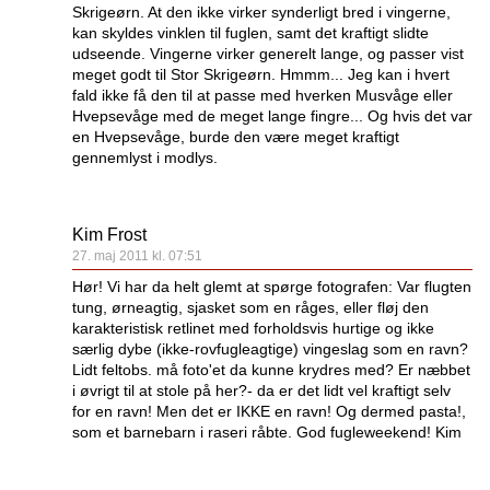
Skrigeørn. At den ikke virker synderligt bred i vingerne,
kan skyldes vinklen til fuglen, samt det kraftigt slidte
udseende. Vingerne virker generelt lange, og passer vist
meget godt til Stor Skrigeørn. Hmmm... Jeg kan i hvert
fald ikke få den til at passe med hverken Musvåge eller
Hvepsevåge med de meget lange fingre... Og hvis det var
en Hvepsevåge, burde den være meget kraftigt
gennemlyst i modlys.
Kim Frost
27. maj 2011 kl. 07:51
Hør! Vi har da helt glemt at spørge fotografen: Var flugten
tung, ørneagtig, sjasket som en råges, eller fløj den
karakteristisk retlinet med forholdsvis hurtige og ikke
særlig dybe (ikke-rovfugleagtige) vingeslag som en ravn?
Lidt feltobs. må foto'et da kunne krydres med? Er næbbet
i øvrigt til at stole på her?- da er det lidt vel kraftigt selv
for en ravn! Men det er IKKE en ravn! Og dermed pasta!,
som et barnebarn i raseri råbte. God fugleweekend! Kim