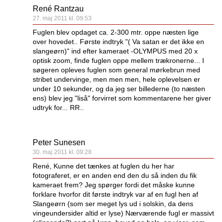
René Rantzau
27. maj 2011 kl. 09:53
Fuglen blev opdaget ca. 2-300 mtr. oppe næsten lige
over hovedet.. Første indtryk "( Va satan er det ikke en
slangeørn)" ind efter kameraet -OLYMPUS med 20 x
optisk zoom, finde fuglen oppe mellem trækronerne... I
søgeren opleves fuglen som general mørkebrun med
stribet undervinge, men men men, hele oplevelsen er
under 10 sekunder, og da jeg ser billederne (to næsten
ens) blev jeg "liså" forvirret som kommentarene her giver
udtryk for... RR..
Peter Sunesen
30. maj 2011 kl. 09:28
René, Kunne det tænkes at fuglen du her har
fotograferet, er en anden end den du så inden du fik
kameraet frem? Jeg spørger fordi det måske kunne
forklare hvorfor dit første indtryk var af en fugl hen af
Slangeørn (som ser meget lys ud i solskin, da dens
vingeundersider altid er lyse) Nærværende fugl er massivt