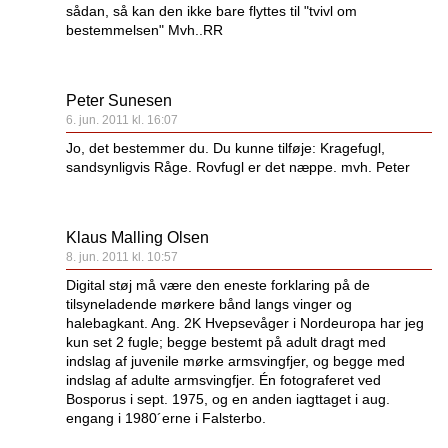
sådan, så kan den ikke bare flyttes til "tvivl om
bestemmelsen" Mvh..RR
Peter Sunesen
6. jun. 2011 kl. 16:07
Jo, det bestemmer du. Du kunne tilføje: Kragefugl,
sandsynligvis Råge. Rovfugl er det næppe. mvh. Peter
Klaus Malling Olsen
8. jun. 2011 kl. 10:57
Digital støj må være den eneste forklaring på de
tilsyneladende mørkere bånd langs vinger og
halebagkant. Ang. 2K Hvepsevåger i Nordeuropa har jeg
kun set 2 fugle; begge bestemt på adult dragt med
indslag af juvenile mørke armsvingfjer, og begge med
indslag af adulte armsvingfjer. Én fotograferet ved
Bosporus i sept. 1975, og en anden iagttaget i aug.
engang i 1980´erne i Falsterbo.