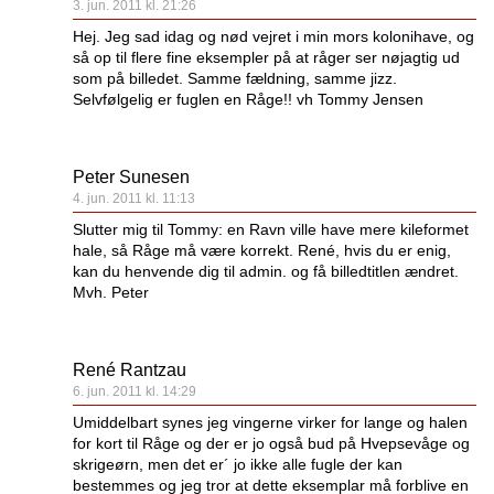
3. jun. 2011 kl. 21:26
Hej. Jeg sad idag og nød vejret i min mors kolonihave, og
så op til flere fine eksempler på at råger ser nøjagtig ud
som på billedet. Samme fældning, samme jizz.
Selvfølgelig er fuglen en Råge!! vh Tommy Jensen
Peter Sunesen
4. jun. 2011 kl. 11:13
Slutter mig til Tommy: en Ravn ville have mere kileformet
hale, så Råge må være korrekt. René, hvis du er enig,
kan du henvende dig til admin. og få billedtitlen ændret.
Mvh. Peter
René Rantzau
6. jun. 2011 kl. 14:29
Umiddelbart synes jeg vingerne virker for lange og halen
for kort til Råge og der er jo også bud på Hvepsevåge og
skrigeørn, men det er´ jo ikke alle fugle der kan
bestemmes og jeg tror at dette eksemplar må forblive en