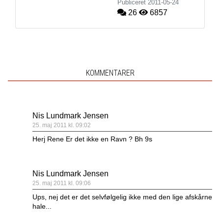
Publiceret
2011-05-24
26
6857
KOMMENTARER
Nis Lundmark Jensen
25. maj 2011 kl. 09:02
Herj Rene Er det ikke en Ravn ? Bh 9s
Nis Lundmark Jensen
25. maj 2011 kl. 09:06
Ups, nej det er det selvfølgelig ikke med den lige afskårne
hale...