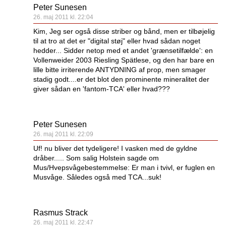
Peter Sunesen
26. maj 2011 kl. 22:04
Kim, Jeg ser også disse striber og bånd, men er tilbøjelig
til at tro at det er "digital støj" eller hvad sådan noget
hedder... Sidder netop med et andet 'grænsetilfælde': en
Vollenweider 2003 Riesling Spätlese, og den har bare en
lille bitte irriterende ANTYDNING af prop, men smager
stadig godt....er det blot den prominente mineralitet der
giver sådan en 'fantom-TCA' eller hvad???
Peter Sunesen
26. maj 2011 kl. 22:09
Uf! nu bliver det tydeligere! I vasken med de gyldne
dråber..... Som salig Holstein sagde om
Mus/Hvepsvågebestemmelse: Er man i tvivl, er fuglen en
Musvåge. Således også med TCA...suk!
Rasmus Strack
26. maj 2011 kl. 22:47