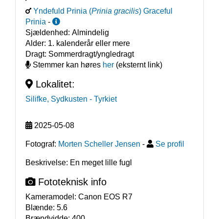
Yndefuld Prinia
(
Prinia gracilis
)
Graceful
Prinia
-
Sjældenhed:
Almindelig
Alder:
1. kalenderår eller mere
Dragt:
Sommerdragt/yngledragt
Stemmer kan høres
her
(eksternt link)
Lokalitet:
Silifke, Sydkusten
- Tyrkiet
2025-05-08
Fotograf:
Morten Scheller Jensen
-
Se profil
Beskrivelse: En meget lille fugl
Fototeknisk info
Kameramodel:
Canon EOS R7
Blænde:
5.6
Brændvidde:
400