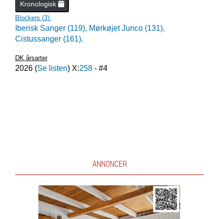
Kronologisk
Blockers (
3
):
Iberisk Sanger (119),
Mørkøjet Junco (131),
Cistussanger (161),
DK årsarter
2026
(
Se listen
) X:
258
- #
4
ANNONCER