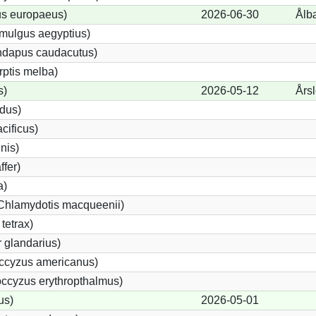
us europaeus)
2026-06-30
Ålb
mulgus aegyptius)
undapus caudacutus)
rptis melba)
s)
2026-05-12
Års
idus)
cificus)
inis)
ffer)
a)
(Chlamydotis macqueenii)
tetrax)
 glandarius)
ccyzus americanus)
ccyzus erythropthalmus)
us)
2026-05-01