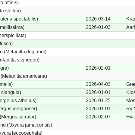
a affinis)
a stelleri)
teria spectabilis)
2026-03-14
Kra
mollissima)
2026-01-03
Aar
erspicillata)
fusca)
 (Melanitta deglandi)
elanitta stejnegeri)
igra)
2026-02-01
(Melanitta americana)
malis)
2026-04-03
Gre
 clangula)
2026-01-01
Klo
ergellus albellus)
2026-01-25
Mos
Mergus merganser)
2026-01-01
Ry 
(Mergus serrator)
2026-02-07
Hvi
nd (Oxyura jamaicensis)
xyura leucocephala)