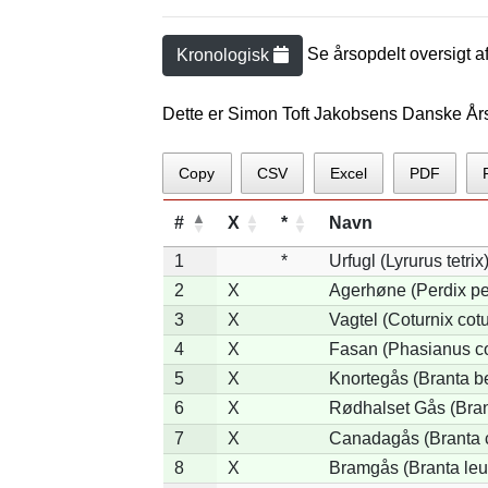
Se årsopdelt oversigt a
Kronologisk
Dette er Simon Toft Jakobsens Danske År
Copy
CSV
Excel
PDF
#
X
*
Navn
1
*
Urfugl (Lyrurus tetrix
2
X
Agerhøne (Perdix pe
3
X
Vagtel (Coturnix cotu
4
X
Fasan (Phasianus co
5
X
Knortegås (Branta be
6
X
Rødhalset Gås (Brant
7
X
Canadagås (Branta 
8
X
Bramgås (Branta leu