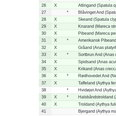
26
X
Atlingand (Spatula 
27
*
Blåvinget And (Spatu
28
X
Skeand (Spatula cly
29
X
Knarand (Mareca str
30
X
Pibeand (Mareca pe
31
X
*
Amerikansk Pibeand
32
X
Gråand (Anas platyr
33
X
*
Sortbrun And (Anas 
34
X
Spidsand (Anas acu
35
X
Krikand (Anas crecc
36
X
*
Rødhovedet And (Net
37
X
Taffeland (Aythya fer
38
*
Hvidøjet And (Aythy
39
X
*
Halsbåndstroldand (A
40
X
Troldand (Aythya ful
41
Bjergand (Aythya ma