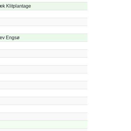
æk Klitplantage
lev Engsø