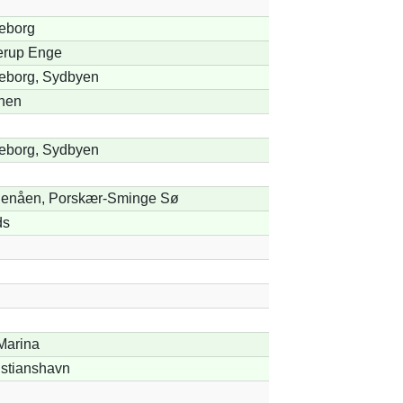
keborg
lerup Enge
keborg, Sydbyen
nen
keborg, Sydbyen
enåen, Porskær-Sminge Sø
ds
Marina
istianshavn