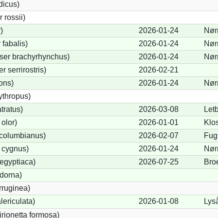
dicus)
rossii)
)
2026-01-24
Nør
fabalis)
2026-01-24
Nør
ser brachyrhynchus)
2026-01-24
Nør
serrirostris)
2026-02-21
ons)
2026-01-24
Nør
ythropus)
tratus)
2026-03-08
Let
olor)
2026-01-01
Klo
columbianus)
2026-02-07
Fug
 cygnus)
2026-01-24
Nør
egyptiaca)
2026-07-25
Bro
dorna)
rruginea)
ericulata)
2026-01-08
Lys
irionetta formosa)