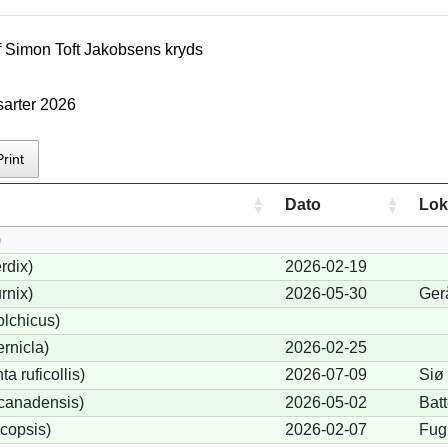
f
Simon Toft Jakobsen
s kryds
sarter 2026
Print
Dato
Lok
)
rdix)
2026-02-19
rnix)
2026-05-30
Ger
lchicus)
rnicla)
2026-02-25
a ruficollis)
2026-07-09
Siø
canadensis)
2026-05-02
Batt
copsis)
2026-02-07
Fug