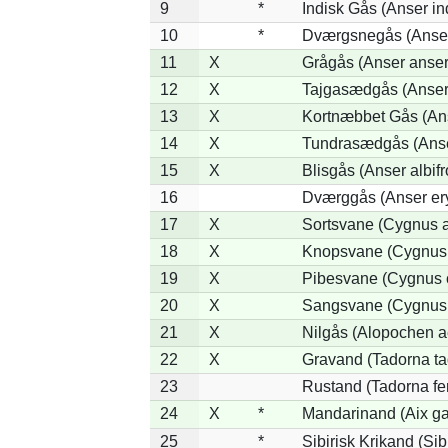
9
*
Indisk Gås (Anser in
10
*
Dværgsnegås (Anser 
11
X
Grågås (Anser anser
12
X
Tajgasædgås (Anser 
13
X
Kortnæbbet Gås (An
14
X
Tundrasædgås (Anser 
15
X
Blisgås (Anser albifr
16
Dværggås (Anser er
17
X
Sortsvane (Cygnus a
18
X
Knopsvane (Cygnus 
19
X
Pibesvane (Cygnus 
20
X
Sangsvane (Cygnus
21
X
Nilgås (Alopochen a
22
X
Gravand (Tadorna ta
23
Rustand (Tadorna fe
24
X
*
Mandarinand (Aix gal
25
*
Sibirisk Krikand (Sib