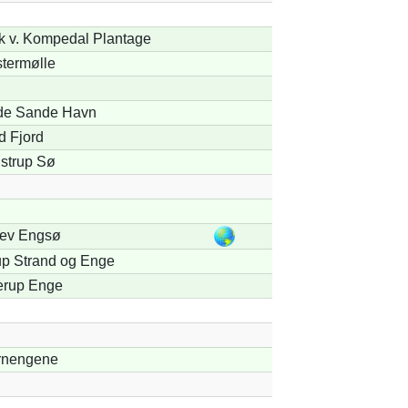
k v. Kompedal Plantage
stermølle
de Sande Havn
d Fjord
lstrup Sø
lev Engsø
up Strand og Enge
lerup Enge
nengene