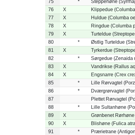
75
*
Steppehøne (Syrrha
76
X
Klippedue (Columba 
77
X
Huldue (Columba oe
78
X
Ringdue (Columba 
79
X
Turteldue (Streptopel
80
*
Østlig Turteldue (Str
81
X
Tyrkerdue (Streptope
82
*
Sørgedue (Zenaida 
83
X
Vandrikse (Rallus aq
84
X
Engsnarre (Crex cre
85
*
Lille Rørvagtel (Por
86
*
Dværgrørvagtel (Por
87
Plettet Rørvagtel (P
88
*
Lille Sultanhøne (Por
89
X
Grønbenet Rørhøne (
90
X
Blishøne (Fulica atra
91
*
Prærietrane (Antigo