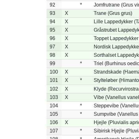
92
*
Jomfrutrane (Grus vi
93
X
Trane (Grus grus)
94
X
Lille Lappedykker (Ta
95
X
Gråstrubet Lappedyk
96
X
Toppet Lappedykker 
97
X
Nordisk Lappedykker
98
X
Sorthalset Lappedykk
99
*
Triel (Burhinus oed
100
X
Strandskade (Haema
101
X
*
Stylteløber (Himant
102
X
Klyde (Recurvirostra
103
X
Vibe (Vanellus vanel
104
*
Steppevibe (Vanellu
105
*
Sumpvibe (Vanellus 
106
X
Hjejle (Pluvialis apri
107
*
Sibirisk Hjejle (Pluvi