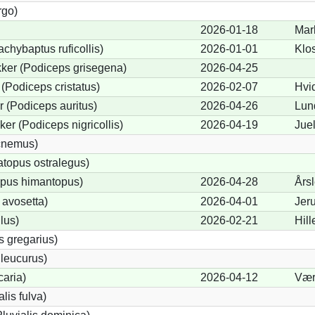
rgo)
2026-01-18
Mar
chybaptus ruficollis)
2026-01-01
Klo
ker (Podiceps grisegena)
2026-04-25
(Podiceps cristatus)
2026-02-07
Hvi
 (Podiceps auritus)
2026-04-26
Lun
er (Podiceps nigricollis)
2026-04-19
Jue
icnemus)
topus ostralegus)
opus himantopus)
2026-04-28
Års
 avosetta)
2026-04-01
Jer
lus)
2026-02-21
Hil
s gregarius)
leucurus)
caria)
2026-04-12
Vær
alis fulva)