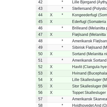
42
*
Lille Bjergand (Aythy
43
*
Stellersand (Polystict
44
X
*
Kongeederfugl (Soma
45
X
Ederfugl (Somateria 
46
*
Brilleand (Melanitta p
47
X
Fløjlsand (Melanitta 
48
*
Amerikansk Fløjlsand
49
*
Sibirisk Fløjlsand (M
50
X
Sortand (Melanitta n
51
*
Amerikansk Sortand 
52
X
Havlit (Clangula hye
53
X
Hvinand (Bucephala
54
X
Lille Skallesluger (M
55
X
Stor Skallesluger (
56
X
Toppet Skallesluger 
57
*
Amerikansk Skarvea
58
*
Hvidhovedet And (O