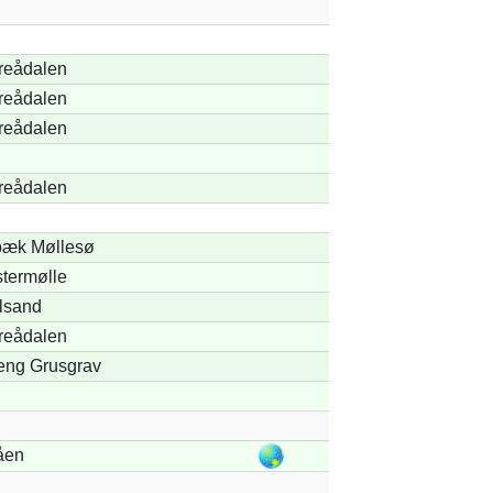
reådalen
reådalen
reådalen
reådalen
bæk Møllesø
stermølle
lsand
reådalen
eng Grusgrav
åen