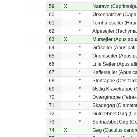
59
X
Natravn (Caprimulg
60
*
Ørkennatravn (Capri
61
*
Tornhalesejler (Hir
62
*
Alpesejler (Tachyma
63
X
Mursejler (Apus apu
64
*
Gråsejler (Apus pall
65
*
Orientsejler (Apus pa
66
*
Lille Sejler (Apus aff
67
*
Kaffersejler (Apus ca
68
*
Stortrappe (Otis tard
69
*
Østlig Kravetrappe 
70
*
Dværgtrappe (Tetrax 
71
*
Skadegøg (Clamator
72
*
Gulnæbbet Gøg (Co
73
*
Sortnæbbet Gøg (Co
74
X
Gøg (Cuculus canor