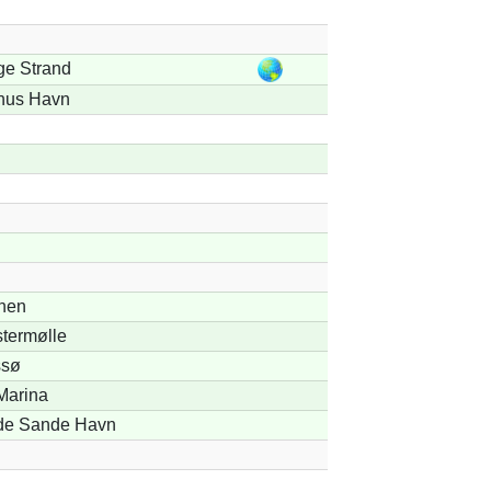
ge Strand
hus Havn
nen
stermølle
sø
Marina
de Sande Havn