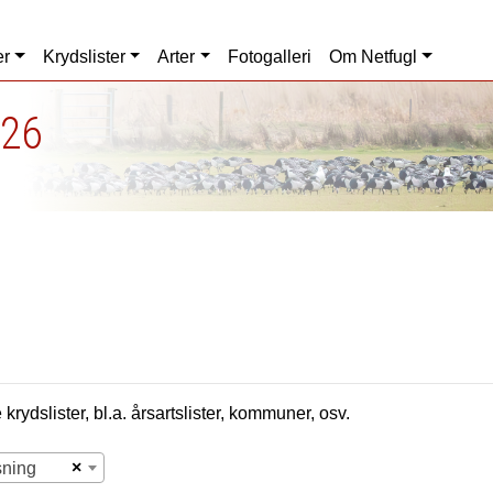
er
Krydslister
Arter
Fotogalleri
Om Netfugl
026
krydslister, bl.a. årsartslister, kommuner, osv.
×
sning