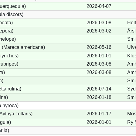
querquedula)
2026-04-07
la discors)
peata)
2026-03-08
Holt
epera)
2026-03-02
Års
nelope)
Smi
 (Mareca americana)
2026-05-16
Ulv
hynchos)
2026-01-01
Klo
rubripes)
2026-03-08
Amh
ta)
2026-03-08
Amh
a)
Smi
ta rufina)
2026-07-14
Syd
ina)
2026-01-18
Smi
a nyroca)
ythya collaris)
2026-01-17
Mos
igula)
2026-01-01
Ry 
rila)