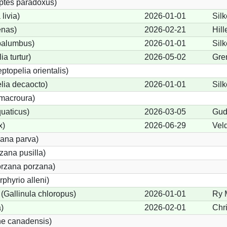
ptes paradoxus)
livia)
2026-01-01
Sil
nas)
2026-02-21
Hil
palumbus)
2026-01-01
Sil
ia turtur)
2026-05-02
Gre
eptopelia orientalis)
lia decaocto)
2026-01-01
Sil
macroura)
uaticus)
2026-03-05
Gud
x)
2026-06-29
Vel
zana parva)
zana pusilla)
orzana porzana)
phyrio alleni)
Gallinula chloropus)
2026-01-01
Ry 
)
2026-02-01
Chr
ne canadensis)