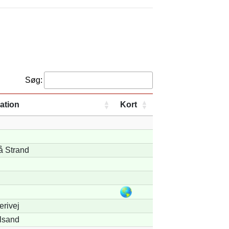
Søg:
ation
Kort
å Strand
erivej
lsand