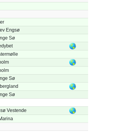
er
lev Engsø
nge Sø
edybet
stermølle
olm
olm
nge Sø
bergland
nge Sø
sø Vestende
Marina