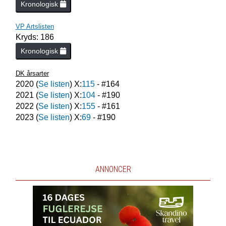
Kronologisk
VP Artslisten
Kryds: 186
Kronologisk
DK årsarter
2020
(
Se listen
) X:
115
- #
164
2021
(
Se listen
) X:
104
- #
190
2022
(
Se listen
) X:
155
- #
161
2023
(
Se listen
) X:
69
- #
190
ANNONCER