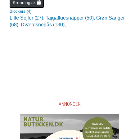
Kronologisk
Blockers (
4
):
Lille Sejler (27),
Tajgafluesnapper (50),
Grøn Sanger
(68),
Dværgsnegås (130),
ANNONCER