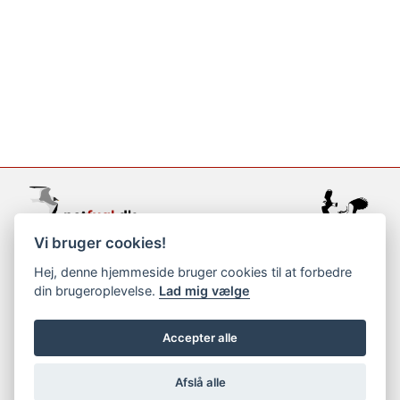
Vi bruger cookies!
support@netfugl.dk
Hej, denne hjemmeside bruger cookies til at forbedre
din brugeroplevelse.
Lad mig vælge
copyright © 2002-2023
Accepter alle
Afslå alle