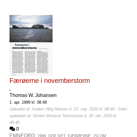
Færøerne i novemberstorm
,
Thomas W. Johansen
1. apr. 1999 kl. 08:48
Uploadet af: Anders Wiig Nielsen d. 23. sep. 2020 kl. 08:48 - Sidst
opdateret af: Morten Bentzon Testversion d. 30. okt. 2020 kl.
08:48
0
EMNEORD:
1999,
DOF NYT,
FÆRØERNE,
ISLOM,