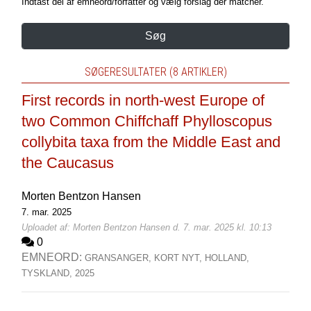
Indtast del af emneord/forfatter og vælg forslag der matcher.
Søg
SØGERESULTATER (8 ARTIKLER)
First records in north-west Europe of
two Common Chiffchaff Phylloscopus
collybita taxa from the Middle East and
the Caucasus
Morten Bentzon Hansen
7. mar. 2025
Uploadet af: Morten Bentzon Hansen d. 7. mar. 2025 kl. 10:13
0
EMNEORD:
GRANSANGER,
KORT NYT,
HOLLAND,
TYSKLAND,
2025