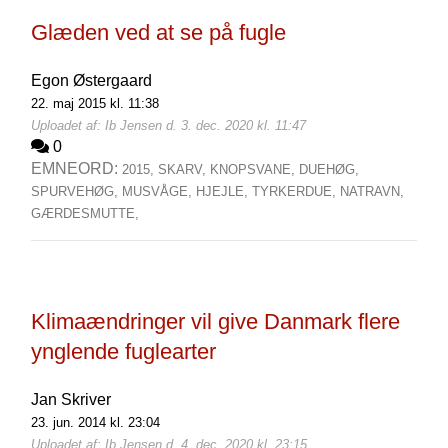
Glæden ved at se på fugle
Egon Østergaard
22. maj 2015 kl. 11:38
Uploadet af: Ib Jensen d. 3. dec. 2020 kl. 11:47
0
EMNEORD:
2015,
SKARV,
KNOPSVANE,
DUEHØG,
SPURVEHØG,
MUSVÅGE,
HJEJLE,
TYRKERDUE,
NATRAVN,
GÆRDESMUTTE,
Klimaændringer vil give Danmark flere
ynglende fuglearter
Jan Skriver
23. jun. 2014 kl. 23:04
Uploadet af: Ib Jensen d. 4. dec. 2020 kl. 23:15