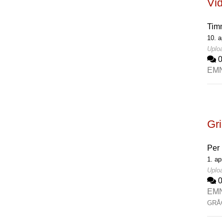
Vi
Tim
10. a
Uploa
EM
Gri
Per
1. ap
Uploa
EM
GRÅ