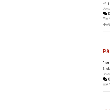
23. j
Uploa
EM
HAV
På 
Jan 
5. ok
Uploa
EM