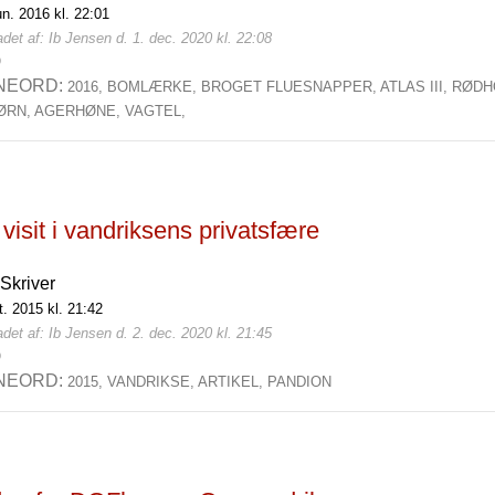
un. 2016 kl. 22:01
det af: Ib Jensen d. 1. dec. 2020 kl. 22:08
0
NEORD:
2016,
BOMLÆRKE,
BROGET FLUESNAPPER,
ATLAS III,
RØDH
ØRN,
AGERHØNE,
VAGTEL,
visit i vandriksens privatsfære
Skriver
t. 2015 kl. 21:42
det af: Ib Jensen d. 2. dec. 2020 kl. 21:45
0
NEORD:
2015,
VANDRIKSE,
ARTIKEL,
PANDION