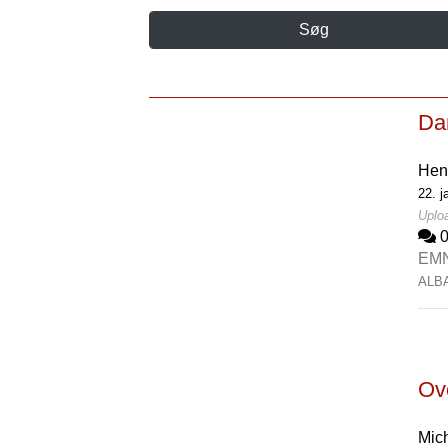
Søg
Da
Hen
22. j
Uploa
EM
ALB
Ove
Mic