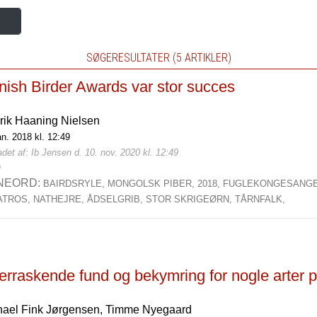
SØGERESULTATER (5 ARTIKLER)
nish Birder Awards var stor succes
rik Haaning Nielsen
an. 2018 kl. 12:49
det af: Ib Jensen d. 10. nov. 2020 kl. 12:49
0
NEORD:
BAIRDSRYLE,
MONGOLSK PIBER,
2018,
FUGLEKONGESANG
ATROS,
NATHEJRE,
ÅDSELGRIB,
STOR SKRIGEØRN,
TÅRNFALK,
rraskende fund og bekymring for nogle arter på
hael Fink Jørgensen,
Timme Nyegaard