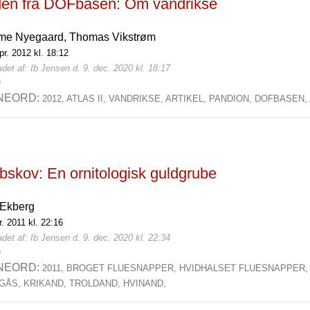
den fra DOFbasen: Om vandrikse
me Nyegaard,
Thomas Vikstrøm
pr. 2012 kl. 18:12
det af: Ib Jensen d. 9. dec. 2020 kl. 18:17
0
NEORD:
2012,
ATLAS II,
VANDRIKSE,
ARTIKEL,
PANDION,
DOFBASEN,
bskov: En ornitologisk guldgrube
 Ekberg
r. 2011 kl. 22:16
det af: Ib Jensen d. 9. dec. 2020 kl. 22:34
0
NEORD:
2011,
BROGET FLUESNAPPER,
HVIDHALSET FLUESNAPPER
GÅS,
KRIKAND,
TROLDAND,
HVINAND,