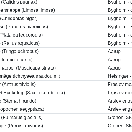
(Calidris pugnax)
Bygholm -
bersneppe (Limosa limosa)
Bygholm -
 (Chlidonias niger)
Bygholm -
e (Panurus biarmicus)
Bygholm - 
(Platalea leucorodia)
Bygholm -
 (Rallus aquaticus)
Bygholm - 
e (Tringa ochropus)
Aarup
oturnix coturnix)
Aarup
napper (Muscicapa striata)
Aarup
åge (Ichthyaetus audouinii)
Helsingør -
(Anthus trivialis)
Frøslev mo
et Bynkefugl (Saxicola rubicola)
Frøslev mo
e (Sterna hirundo)
Årslev eng
lopochen aegyptiaca)
Årslev eng
(Fulmarus glacialis)
Grenen, S
ge (Pernis apivorus)
Grenen, S