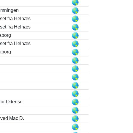
g
mningen
set fra Helnæs
set fra Helnæs
aborg
set fra Helnæs
aborg
 for Odense
 ved Mac D.