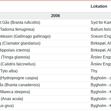
Lokation
2006
 Gås (Branta ruficollis)
Syd for Ka
Tadorna ferruginea)
Ballum forl
kkasin (Gallinago gallinago)
Sneum En
 (Clamator glandarius)
Birkepøl, A
ippolais icterina)
Birkepøl, A
(Tringa glareola)
Årslev Eng
Calidris falcinellus)
Årslev Eng
(Tyto alba)
Thy
 (Hydroprogne caspia)
Bygholm -
s (Branta canadensis)
Bygholm -
Mareca strepera)
Bygholm -
 (Anas acuta)
Bygholm - n
us grus)
Bygholm - 