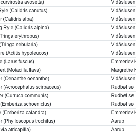
curvirostra avosetta)
Vidåslusen
Ryle (Calidris canutus)
Vidåslusen
 (Calidris alba)
Vidåslusen
g Ryle (Calidris alpina)
Vidåslusen
(Tringa erythropus)
Vidåslusen
 (Tringa nebularia)
Vidåslusen
re (Actitis hypoleucos)
Vidåslusen
 (Larus fuscus)
Emmerlev 
ert (Motacilla flava)
Margrethe 
er (Oenanthe oenanthe)
Vidåslusen
r (Acrocephalus scirpaceus)
Rudbøl sø
er (Curruca communis)
Rudbøl sø
 (Emberiza schoeniclus)
Rudbøl sø
 (Emberiza calandra)
Emmerlev 
 (Phylloscopus trochilus)
Aarup
ia atricapilla)
Aarup