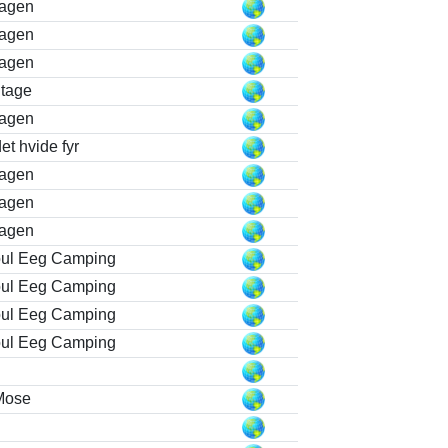
kagen
kagen
kagen
tage
kagen
et hvide fyr
kagen
kagen
kagen
oul Eeg Camping
oul Eeg Camping
oul Eeg Camping
oul Eeg Camping
Mose