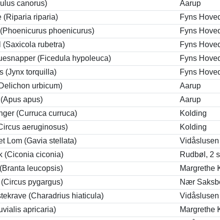
ulus canorus)
Aarup
 (Riparia riparia)
Fyns Hove
 (Phoenicurus phoenicurus)
Fyns Hove
 (Saxicola rubetra)
Fyns Hove
uesnapper (Ficedula hypoleuca)
Fyns Hove
 (Jynx torquilla)
Fyns Hove
Delichon urbicum)
Aarup
 (Apus apus)
Aarup
ger (Curruca curruca)
Kolding
Circus aeruginosus)
Kolding
t Lom (Gavia stellata)
Vidåslusen
k (Ciconia ciconia)
Rudbøl, 2 s
Branta leucopsis)
Margrethe 
(Circus pygargus)
Nær Saksb
tekrave (Charadrius hiaticula)
Vidåslusen
uvialis apricaria)
Margrethe 