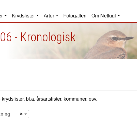
er
Krydslister
Arter
Fotogalleri
Om Netfugl
06 - Kronologisk
krydslister, bl.a. årsartslister, kommuner, osv.
×
sning