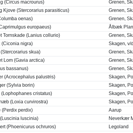
g (Circus macrourus)
Grenen, S
g Kjove (Stercorarius parasiticus)
Grenen, S
Columba oenas)
Grenen, S
(Caprimulgus europaeus)
Ålbæk Plan
 Tornskade (Lanius collurio)
Grenen, S
k (Ciconia nigra)
Skagen, v/d
 (Stercorarius skua)
Grenen, S
et Lom (Gavia arctica)
Grenen, S
rus bassanus)
Grenen, S
 (Acrocephalus palustris)
Skagen, P
r (Sylvia borin)
Skagen, P
 (Lophophanes cristatus)
Skagen, P
snæb (Loxia curvirostra)
Skagen, P
(Perdix perdix)
Aarup
(Luscinia luscinia)
Neverkær 
ert (Phoenicurus ochruros)
Legoland