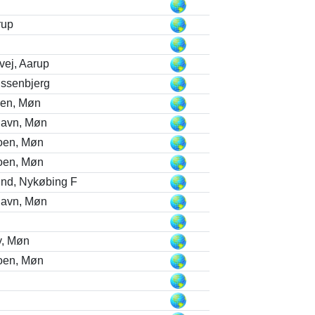
rup
vej, Aarup
issenbjerg
en, Møn
Havn, Møn
oen, Møn
oen, Møn
nd, Nykøbing F
Havn, Møn
y, Møn
oen, Møn