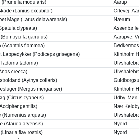
 (Prunella modularis)
Aarup
skade (Lanius excubitor)
Ortevej, Aa
et Måge (Larus delawarensis)
Nærum
patula clypeata)
Assenbølle
 (Bombycilla garrulus)
Aarupve, V
 (Acanthis flammea)
Bødkermos
t Lappedykker (Podiceps grisegena)
Klintholm 
(Tadorna tadorna)
Ulvshalebr
Anas crecca)
Ulvshalebr
troldand (Aythya collaris)
Guldborgsu
lesluger (Mergus merganser)
Klintholm 
øg (Circus cyaneus)
Udby, Møn
ccipiter gentilis)
Nær Keldb
e (Numenius arquata)
Ulvshalebr
e (Alauda arvensis)
Nyord
 (Linaria flavirostris)
Nyord