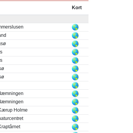
Kort
mmerslusen
and
gsø
ls
ls
sø
sø
 dæmningen
 dæmningen
 Kærup Holme
aturcentret
Kraptårnet