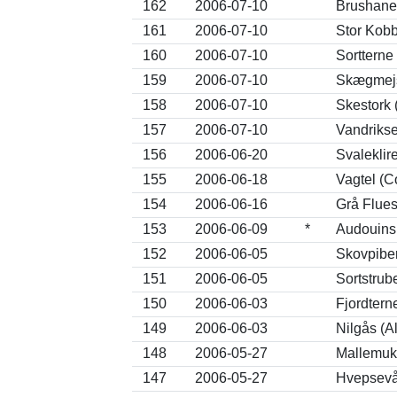
162
2006-07-10
Brushane 
161
2006-07-10
Stor Kob
160
2006-07-10
Sortterne
159
2006-07-10
Skægmejs
158
2006-07-10
Skestork 
157
2006-07-10
Vandrikse
156
2006-06-20
Svaleklir
155
2006-06-18
Vagtel (C
154
2006-06-16
Grå Flues
153
2006-06-09
*
Audouinsm
152
2006-06-05
Skovpiber 
151
2006-06-05
Sortstrub
150
2006-06-03
Fjordtern
149
2006-06-03
Nilgås (A
148
2006-05-27
Mallemuk 
147
2006-05-27
Hvepsevå