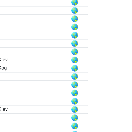
Klev
Kog
Klev