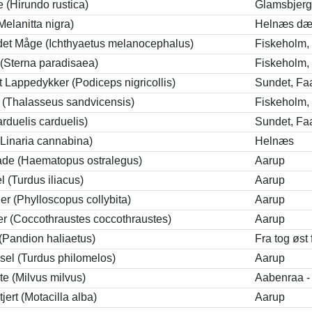
 (Hirundo rustica)
Glamsbjer
Melanitta nigra)
Helnæs dæ
det Måge (Ichthyaetus melanocephalus)
Fiskeholm, 
(Sterna paradisaea)
Fiskeholm, 
t Lappedykker (Podiceps nigricollis)
Sundet, Fa
e (Thalasseus sandvicensis)
Fiskeholm, 
Carduelis carduelis)
Sundet, Fa
 (Linaria cannabina)
Helnæs
ade (Haematopus ostralegus)
Aarup
l (Turdus iliacus)
Aarup
r (Phylloscopus collybita)
Aarup
r (Coccothraustes coccothraustes)
Aarup
(Pandion haliaetus)
Fra tog øst
el (Turdus philomelos)
Aarup
e (Milvus milvus)
Aabenraa -
jert (Motacilla alba)
Aarup