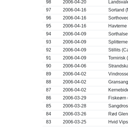
98
2006-04-20
Landsvale
97
2006-04-16
Sortand (
96
2006-04-16
Sorthove
95
2006-04-16
Havterne 
94
2006-04-09
Sorthalse
93
2006-04-09
Splittern
92
2006-04-09
Stillits (
91
2006-04-09
Tornirisk
90
2006-04-06
Strandsk
89
2006-04-02
Vindrosse
88
2006-04-02
Gransange
87
2006-04-02
Kernebide
86
2006-03-29
Fiskeørn 
85
2006-03-28
Sangdross
84
2006-03-26
Rød Glent
83
2006-03-25
Hvid Vipst