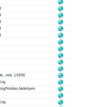
d
d
d
d
d
tk., mrk. 1X856
Kog
org/Noldes fødehjem
Kog