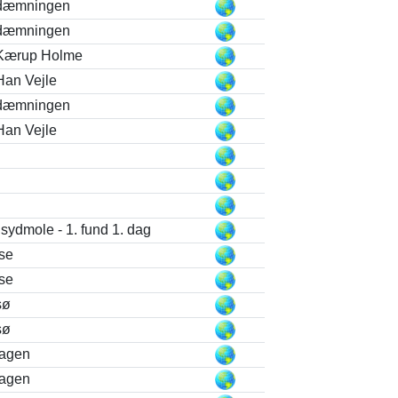
 dæmningen
 dæmningen
 Kærup Holme
Han Vejle
 dæmningen
Han Vejle
 sydmole - 1. fund 1. dag
se
se
sø
sø
kagen
kagen