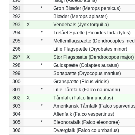
290
Isfugl (Alcedo atthis)
291
*
Grøn Biæder (Merops persicus)
292
Biæder (Merops apiaster)
293
X
Vendehals (Jynx torquilla)
294
*
Tretået Spætte (Picoides tridactylus)
295
*
Mellemflagspætte (Dendrocoptes med
296
Lille Flagspætte (Dryobates minor)
297
X
Stor Flagspætte (Dendrocopos major)
298
*
Guldspætte (Colaptes auratus)
299
Sortspætte (Dryocopus martius)
300
Grønspætte (Picus viridis)
301
*
Lille Tårnfalk (Falco naumanni)
302
X
Tårnfalk (Falco tinnunculus)
303
*
Amerikansk Tårnfalk (Falco sparverius
304
Aftenfalk (Falco vespertinus)
305
*
Eleonorafalk (Falco eleonorae)
306
Dværgfalk (Falco columbarius)