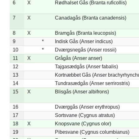
6
X
Rødhalset Gås (Branta ruficollis)
7
X
Canadagås (Branta canadensis)
8
X
Bramgås (Branta leucopsis)
9
*
Indisk Gås (Anser indicus)
10
*
Dværgsnegås (Anser rossii)
11
X
Grågås (Anser anser)
12
Tajgasædgås (Anser fabalis)
13
Kortnæbbet Gås (Anser brachyrhynch
14
Tundrasædgås (Anser serrirostris)
15
X
Blisgås (Anser albifrons)
16
Dværggås (Anser erythropus)
17
Sortsvane (Cygnus atratus)
18
X
Knopsvane (Cygnus olor)
19
Pibesvane (Cygnus columbianus)