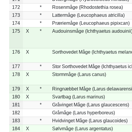
172
*
Rosenmåge (Rhodostethia rosea)
173
*
Lattermåge (Leucophaeus atricilla)
174
*
Præriemåge (Leucophaeus pipixcan)
175
X
*
Audouinsmåge (Ichthyaetus audouinii
176
X
Sorthovedet Måge (Ichthyaetus melan
177
*
Stor Sorthovedet Måge (Ichthyaetus ic
178
X
Stormmåge (Larus canus)
179
X
*
Ringnæbbet Måge (Larus delawarensi
180
X
Svartbag (Larus marinus)
181
*
Gråvinget Måge (Larus glaucescens)
182
Gråmåge (Larus hyperboreus)
183
*
Hvidvinget Måge (Larus glaucoides)
184
X
Sølvmåge (Larus argentatus)