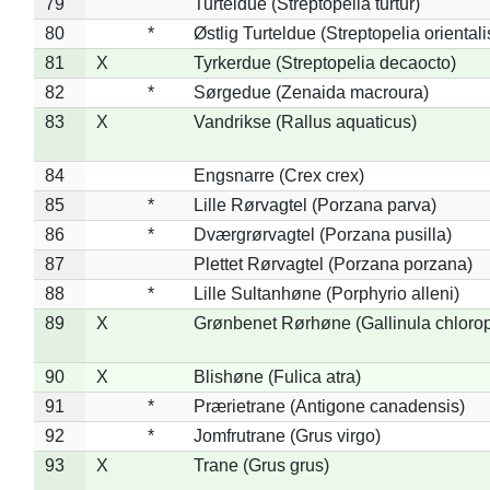
79
Turteldue (Streptopelia turtur)
80
*
Østlig Turteldue (Streptopelia orientali
81
X
Tyrkerdue (Streptopelia decaocto)
82
*
Sørgedue (Zenaida macroura)
83
X
Vandrikse (Rallus aquaticus)
84
Engsnarre (Crex crex)
85
*
Lille Rørvagtel (Porzana parva)
86
*
Dværgrørvagtel (Porzana pusilla)
87
Plettet Rørvagtel (Porzana porzana)
88
*
Lille Sultanhøne (Porphyrio alleni)
89
X
Grønbenet Rørhøne (Gallinula chloro
90
X
Blishøne (Fulica atra)
91
*
Prærietrane (Antigone canadensis)
92
*
Jomfrutrane (Grus virgo)
93
X
Trane (Grus grus)