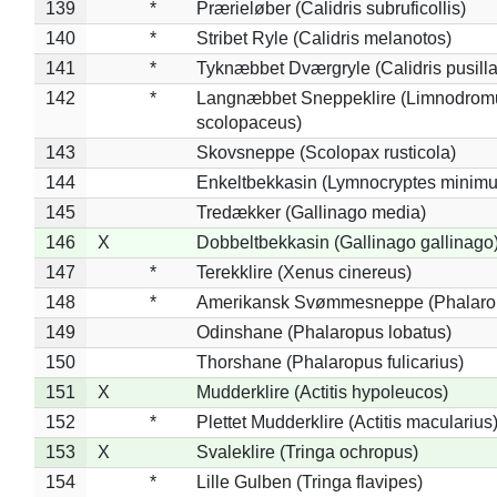
139
*
Prærieløber (Calidris subruficollis)
140
*
Stribet Ryle (Calidris melanotos)
141
*
Tyknæbbet Dværgryle (Calidris pusilla
142
*
Langnæbbet Sneppeklire (Limnodrom
scolopaceus)
143
Skovsneppe (Scolopax rusticola)
144
Enkeltbekkasin (Lymnocryptes minimu
145
Tredækker (Gallinago media)
146
X
Dobbeltbekkasin (Gallinago gallinago
147
*
Terekklire (Xenus cinereus)
148
*
Amerikansk Svømmesneppe (Phalaropu
149
Odinshane (Phalaropus lobatus)
150
Thorshane (Phalaropus fulicarius)
151
X
Mudderklire (Actitis hypoleucos)
152
*
Plettet Mudderklire (Actitis macularius
153
X
Svaleklire (Tringa ochropus)
154
*
Lille Gulben (Tringa flavipes)