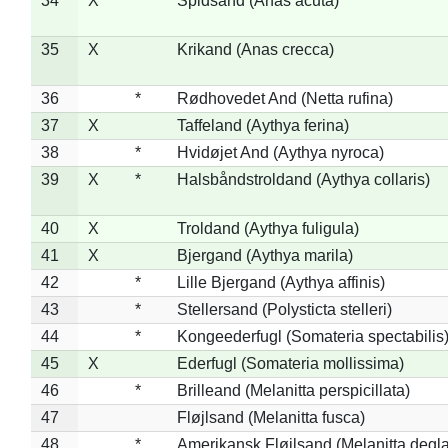
34
X
Spidsand (Anas acuta)
35
X
Krikand (Anas crecca)
36
*
Rødhovedet And (Netta rufina)
37
X
Taffeland (Aythya ferina)
38
*
Hvidøjet And (Aythya nyroca)
39
X
*
Halsbåndstroldand (Aythya collaris)
40
X
Troldand (Aythya fuligula)
41
X
Bjergand (Aythya marila)
42
*
Lille Bjergand (Aythya affinis)
43
*
Stellersand (Polysticta stelleri)
44
*
Kongeederfugl (Somateria spectabilis
45
X
Ederfugl (Somateria mollissima)
46
*
Brilleand (Melanitta perspicillata)
47
Fløjlsand (Melanitta fusca)
48
*
Amerikansk Fløjlsand (Melanitta degla