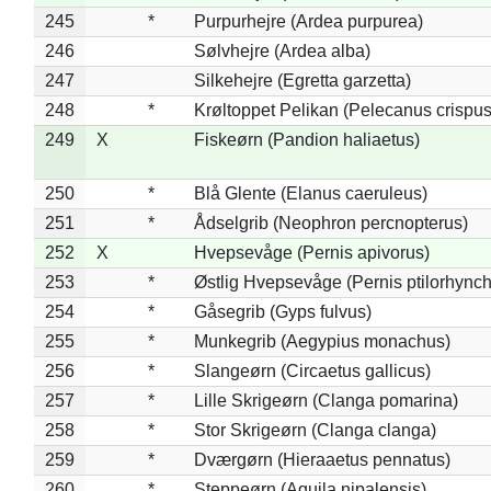
245
*
Purpurhejre (Ardea purpurea)
246
Sølvhejre (Ardea alba)
247
Silkehejre (Egretta garzetta)
248
*
Krøltoppet Pelikan (Pelecanus crispus
249
X
Fiskeørn (Pandion haliaetus)
250
*
Blå Glente (Elanus caeruleus)
251
*
Ådselgrib (Neophron percnopterus)
252
X
Hvepsevåge (Pernis apivorus)
253
*
Østlig Hvepsevåge (Pernis ptilorhync
254
*
Gåsegrib (Gyps fulvus)
255
*
Munkegrib (Aegypius monachus)
256
*
Slangeørn (Circaetus gallicus)
257
*
Lille Skrigeørn (Clanga pomarina)
258
*
Stor Skrigeørn (Clanga clanga)
259
*
Dværgørn (Hieraaetus pennatus)
260
*
Steppeørn (Aquila nipalensis)