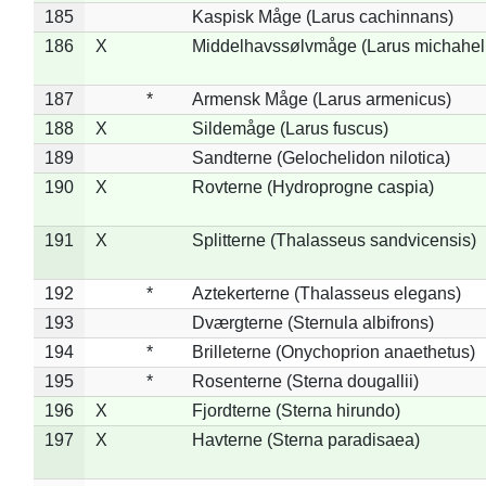
185
Kaspisk Måge (Larus cachinnans)
186
X
Middelhavssølvmåge (Larus michahell
187
*
Armensk Måge (Larus armenicus)
188
X
Sildemåge (Larus fuscus)
189
Sandterne (Gelochelidon nilotica)
190
X
Rovterne (Hydroprogne caspia)
191
X
Splitterne (Thalasseus sandvicensis)
192
*
Aztekerterne (Thalasseus elegans)
193
Dværgterne (Sternula albifrons)
194
*
Brilleterne (Onychoprion anaethetus)
195
*
Rosenterne (Sterna dougallii)
196
X
Fjordterne (Sterna hirundo)
197
X
Havterne (Sterna paradisaea)