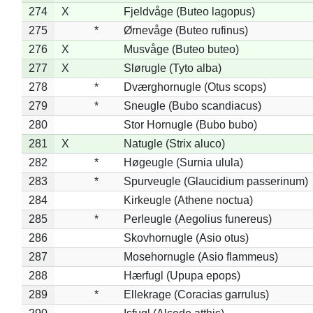
274
X
Fjeldvåge (Buteo lagopus)
275
*
Ørnevåge (Buteo rufinus)
276
X
Musvåge (Buteo buteo)
277
X
Slørugle (Tyto alba)
278
*
Dværghornugle (Otus scops)
279
*
Sneugle (Bubo scandiacus)
280
Stor Hornugle (Bubo bubo)
281
X
Natugle (Strix aluco)
282
*
Høgeugle (Surnia ulula)
283
*
Spurveugle (Glaucidium passerinum)
284
Kirkeugle (Athene noctua)
285
*
Perleugle (Aegolius funereus)
286
Skovhornugle (Asio otus)
287
Mosehornugle (Asio flammeus)
288
Hærfugl (Upupa epops)
289
*
Ellekrage (Coracias garrulus)