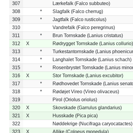
307
Lærkefalk (Falco subbuteo)
308
*
Slagfalk (Falco cherrug)
309
*
Jagtfalk (Falco rusticolus)
310
Vandrefalk (Falco peregrinus)
311
*
Brun Tornskade (Lanius cristatus)
312
X
Rødrygget Tornskade (Lanius collurio)
313
*
Turkestantornskade (Lanius phoenicur
314
*
Langhalet Tornskade (Lanius schach)
315
*
Rosenbrystet Tornskade (Lanius minor
316
X
Stor Tornskade (Lanius excubitor)
317
*
Rødhovedet Tornskade (Lanius senato
318
*
Rødøjet Vireo (Vireo olivaceus)
319
Pirol (Oriolus oriolus)
320
X
Skovskade (Garrulus glandarius)
321
X
Husskade (Pica pica)
322
Nøddekrige (Nucifraga caryocatactes)
323
X
Allike (Coloeus monedula)