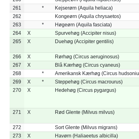
261
*
Kejserørn (Aquila heliaca)
262
Kongeørn (Aquila chrysaetos)
263
*
Høgeørn (Aquila fasciata)
264
X
Spurvehøg (Accipiter nisus)
265
X
Duehøg (Accipiter gentilis)
266
X
Rørhøg (Circus aeruginosus)
267
X
Blå Kærhøg (Circus cyaneus)
268
*
Amerikansk Kærhøg (Circus hudsoniu
269
X
*
Steppehøg (Circus macrourus)
270
X
Hedehøg (Circus pygargus)
271
X
Rød Glente (Milvus milvus)
272
Sort Glente (Milvus migrans)
273
X
Havørn (Haliaeetus albicilla)