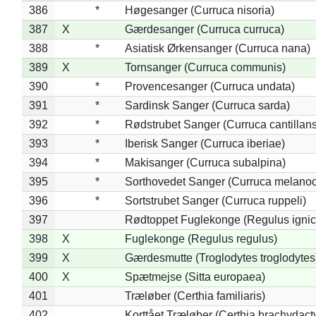
386
*
Høgesanger (Curruca nisoria)
387
X
Gærdesanger (Curruca curruca)
388
*
Asiatisk Ørkensanger (Curruca nana)
389
X
Tornsanger (Curruca communis)
390
*
Provencesanger (Curruca undata)
391
*
Sardinsk Sanger (Curruca sarda)
392
*
Rødstrubet Sanger (Curruca cantillans
393
*
Iberisk Sanger (Curruca iberiae)
394
*
Makisanger (Curruca subalpina)
395
*
Sorthovedet Sanger (Curruca melano
396
*
Sortstrubet Sanger (Curruca ruppeli)
397
Rødtoppet Fuglekonge (Regulus ignica
398
X
Fuglekonge (Regulus regulus)
399
X
Gærdesmutte (Troglodytes troglodytes
400
X
Spætmejse (Sitta europaea)
401
Træløber (Certhia familiaris)
402
Korttået Træløber (Certhia brachydact