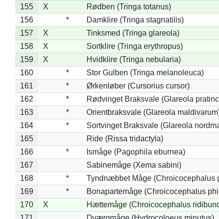
155
X
Rødben (Tringa totanus)
156
*
Damklire (Tringa stagnatilis)
157
X
Tinksmed (Tringa glareola)
158
X
Sortklire (Tringa erythropus)
159
X
Hvidklire (Tringa nebularia)
160
*
Stor Gulben (Tringa melanoleuca)
161
*
Ørkenløber (Cursorius cursor)
162
*
Rødvinget Braksvale (Glareola pratinc
163
*
Orientbraksvale (Glareola maldivarum
164
*
Sortvinget Braksvale (Glareola nordm
165
Ride (Rissa tridactyla)
166
*
Ismåge (Pagophila eburnea)
167
Sabinemåge (Xema sabini)
168
*
Tyndnæbbet Måge (Chroicocephalus 
169
*
Bonapartemåge (Chroicocephalus phil
170
X
Hættemåge (Chroicocephalus ridibun
171
Dværgmåge (Hydrocoloeus minutus)