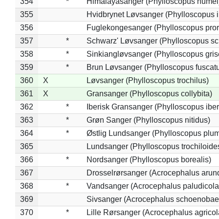
354
*
Himalayasanger (Phylloscopus humei
355
Hvidbrynet Løvsanger (Phylloscopus i
356
Fuglekongesanger (Phylloscopus pror
357
*
Schwarz' Løvsanger (Phylloscopus sc
358
*
Sinkiangløvsanger (Phylloscopus gris
359
*
Brun Løvsanger (Phylloscopus fuscat
360
X
Løvsanger (Phylloscopus trochilus)
361
X
Gransanger (Phylloscopus collybita)
362
*
Iberisk Gransanger (Phylloscopus iber
363
*
Grøn Sanger (Phylloscopus nitidus)
364
*
Østlig Lundsanger (Phylloscopus plum
365
Lundsanger (Phylloscopus trochiloide
366
*
Nordsanger (Phylloscopus borealis)
367
Drosselrørsanger (Acrocephalus arun
368
*
Vandsanger (Acrocephalus paludicola
369
Sivsanger (Acrocephalus schoenobae
370
*
Lille Rørsanger (Acrocephalus agricol