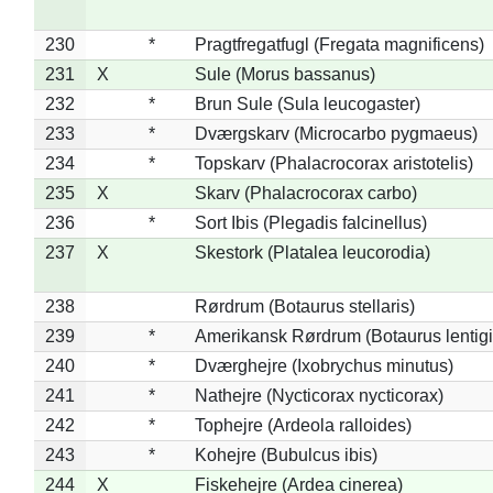
230
*
Pragtfregatfugl (Fregata magnificens)
231
X
Sule (Morus bassanus)
232
*
Brun Sule (Sula leucogaster)
233
*
Dværgskarv (Microcarbo pygmaeus)
234
*
Topskarv (Phalacrocorax aristotelis)
235
X
Skarv (Phalacrocorax carbo)
236
*
Sort Ibis (Plegadis falcinellus)
237
X
Skestork (Platalea leucorodia)
238
Rørdrum (Botaurus stellaris)
239
*
Amerikansk Rørdrum (Botaurus lentig
240
*
Dværghejre (Ixobrychus minutus)
241
*
Nathejre (Nycticorax nycticorax)
242
*
Tophejre (Ardeola ralloides)
243
*
Kohejre (Bubulcus ibis)
244
X
Fiskehejre (Ardea cinerea)