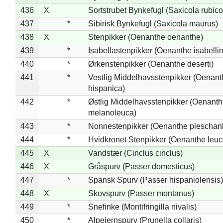
436
X
Sortstrubet Bynkefugl (Saxicola rubico
437
*
Sibirisk Bynkefugl (Saxicola maurus)
438
X
Stenpikker (Oenanthe oenanthe)
439
*
Isabellastenpikker (Oenanthe isabelli
440
*
Ørkenstenpikker (Oenanthe deserti)
441
*
Vestlig Middelhavsstenpikker (Oenant
hispanica)
442
*
Østlig Middelhavsstenpikker (Oenant
melanoleuca)
443
*
Nonnestenpikker (Oenanthe pleschan
444
*
Hvidkronet Stenpikker (Oenanthe leu
445
X
Vandstær (Cinclus cinclus)
446
X
Gråspurv (Passer domesticus)
447
*
Spansk Spurv (Passer hispaniolensis)
448
X
Skovspurv (Passer montanus)
449
*
Snefinke (Montifringilla nivalis)
450
*
Alpejernspurv (Prunella collaris)