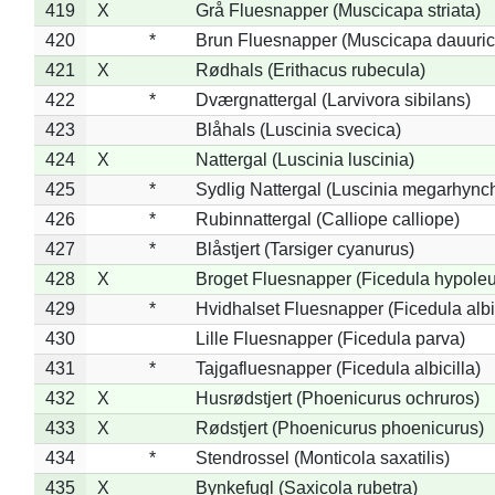
419
X
Grå Fluesnapper (Muscicapa striata)
420
*
Brun Fluesnapper (Muscicapa dauuric
421
X
Rødhals (Erithacus rubecula)
422
*
Dværgnattergal (Larvivora sibilans)
423
Blåhals (Luscinia svecica)
424
X
Nattergal (Luscinia luscinia)
425
*
Sydlig Nattergal (Luscinia megarhync
426
*
Rubinnattergal (Calliope calliope)
427
*
Blåstjert (Tarsiger cyanurus)
428
X
Broget Fluesnapper (Ficedula hypole
429
*
Hvidhalset Fluesnapper (Ficedula albic
430
Lille Fluesnapper (Ficedula parva)
431
*
Tajgafluesnapper (Ficedula albicilla)
432
X
Husrødstjert (Phoenicurus ochruros)
433
X
Rødstjert (Phoenicurus phoenicurus)
434
*
Stendrossel (Monticola saxatilis)
435
X
Bynkefugl (Saxicola rubetra)