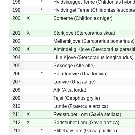
198
*
Hvidskægget Terne (Chlidonias hybrid
199
*
Hvidvinget Terne (Chlidonias leucopte
200
X
Sortterne (Chlidonias niger)
201
X
Storkjove (Stercorarius skua)
202
Mellemkjove (Stercorarius pomarinus)
203
X
Almindelig Kjove (Stercorarius parasit
204
Lille Kjove (Stercorarius longicaudus)
205
Søkonge (Alle alle)
206
*
Polarlomvie (Uria lomvia)
207
Lomvie (Uria aalge)
208
Alk (Alca torda)
209
Tejst (Cepphus grylle)
210
Lunde (Fratercula arctica)
211
X
Rødstrubet Lom (Gavia stellata)
212
X
Sortstrubet Lom (Gavia arctica)
213
*
Stillehavslom (Gavia pacifica)