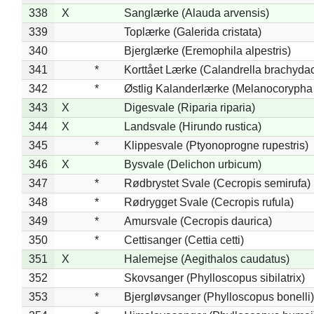
338
X
Sanglærke (Alauda arvensis)
339
Toplærke (Galerida cristata)
340
Bjerglærke (Eremophila alpestris)
341
*
Korttået Lærke (Calandrella brachydac
342
*
Østlig Kalanderlærke (Melanocorypha
343
X
Digesvale (Riparia riparia)
344
X
Landsvale (Hirundo rustica)
345
*
Klippesvale (Ptyonoprogne rupestris)
346
X
Bysvale (Delichon urbicum)
347
*
Rødbrystet Svale (Cecropis semirufa)
348
*
Rødrygget Svale (Cecropis rufula)
349
*
Amursvale (Cecropis daurica)
350
*
Cettisanger (Cettia cetti)
351
X
Halemejse (Aegithalos caudatus)
352
Skovsanger (Phylloscopus sibilatrix)
353
*
Bjergløvsanger (Phylloscopus bonelli)