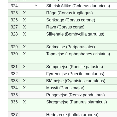
324
*
Sibirisk Allike (Coloeus dauuricus)
325
X
Råge (Corvus frugilegus)
326
X
Sortkrage (Corvus corone)
327
X
Ravn (Corvus corax)
328
X
Silkehale (Bombycilla garrulus)
329
X
Sortmejse (Periparus ater)
330
X
Topmejse (Lophophanes cristatus)
331
X
Sumpmejse (Poecile palustris)
332
Fyrremejse (Poecile montanus)
333
X
Blåmejse (Cyanistes caeruleus)
334
X
Musvit (Parus major)
335
Pungmejse (Remiz pendulinus)
336
X
Skægmejse (Panurus biarmicus)
337
Hedelærke (Lullula arborea)