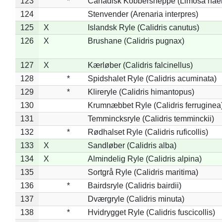
123
*
Canadisk Kobbersneppe (Limosa hae
124
Stenvender (Arenaria interpres)
125
X
Islandsk Ryle (Calidris canutus)
126
X
Brushane (Calidris pugnax)
127
X
Kærløber (Calidris falcinellus)
128
*
Spidshalet Ryle (Calidris acuminata)
129
*
Klireryle (Calidris himantopus)
130
Krumnæbbet Ryle (Calidris ferruginea
131
Temmincksryle (Calidris temminckii)
132
*
Rødhalset Ryle (Calidris ruficollis)
133
X
Sandløber (Calidris alba)
134
X
Almindelig Ryle (Calidris alpina)
135
Sortgrå Ryle (Calidris maritima)
136
*
Bairdsryle (Calidris bairdii)
137
Dværgryle (Calidris minuta)
138
*
Hvidrygget Ryle (Calidris fuscicollis)