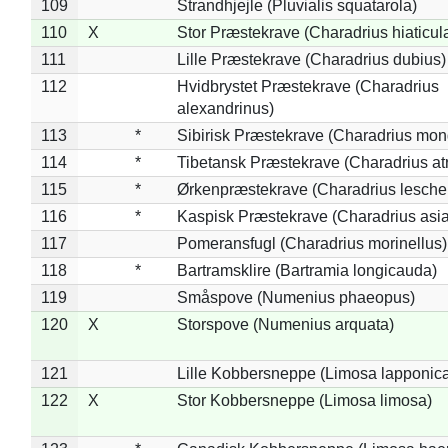
109
Strandhjejle (Pluvialis squatarola)
110
X
Stor Præstekrave (Charadrius hiaticul
111
Lille Præstekrave (Charadrius dubius)
112
Hvidbrystet Præstekrave (Charadrius
alexandrinus)
113
*
Sibirisk Præstekrave (Charadrius mon
114
*
Tibetansk Præstekrave (Charadrius atr
115
*
Ørkenpræstekrave (Charadrius leschen
116
*
Kaspisk Præstekrave (Charadrius asia
117
Pomeransfugl (Charadrius morinellus)
118
*
Bartramsklire (Bartramia longicauda)
119
Småspove (Numenius phaeopus)
120
X
Storspove (Numenius arquata)
121
Lille Kobbersneppe (Limosa lapponic
122
X
Stor Kobbersneppe (Limosa limosa)