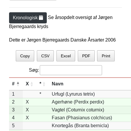
Se årsopdelt oversigt af
Jørgen
Kronologisk
Bjerregaard
s kryds
Dette er Jørgen Bjerregaards Danske Årsarter 2006
Copy
CSV
Excel
PDF
Print
Søg:
#
X
*
Navn
1
*
Urfugl (Lyrurus tetrix)
2
X
Agerhøne (Perdix perdix)
3
X
Vagtel (Coturnix coturnix)
4
X
Fasan (Phasianus colchicus)
5
Knortegås (Branta bernicla)