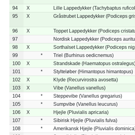
94
X
Lille Lappedykker (Tachybaptus ruficol
95
X
Gråstrubet Lappedykker (Podiceps gr
96
X
Toppet Lappedykker (Podiceps cristat
97
Nordisk Lappedykker (Podiceps auritu
98
X
Sorthalset Lappedykker (Podiceps nigri
99
*
Triel (Burhinus oedicnemus)
100
X
Strandskade (Haematopus ostralegus
101
*
Stylteløber (Himantopus himantopus)
102
X
Klyde (Recurvirostra avosetta)
103
X
Vibe (Vanellus vanellus)
104
*
Steppevibe (Vanellus gregarius)
105
*
Sumpvibe (Vanellus leucurus)
106
X
Hjejle (Pluvialis apricaria)
107
*
Sibirisk Hjejle (Pluvialis fulva)
108
*
Amerikansk Hjejle (Pluvialis dominica