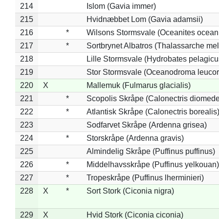
214
Islom (Gavia immer)
215
Hvidnæbbet Lom (Gavia adamsii)
216
*
Wilsons Stormsvale (Oceanites ocean
217
*
Sortbrynet Albatros (Thalassarche me
218
Lille Stormsvale (Hydrobates pelagicu
219
Stor Stormsvale (Oceanodroma leuco
220
X
Mallemuk (Fulmarus glacialis)
221
*
Scopolis Skråpe (Calonectris diomed
222
*
Atlantisk Skråpe (Calonectris borealis
223
Sodfarvet Skråpe (Ardenna grisea)
224
*
Storskråpe (Ardenna gravis)
225
Almindelig Skråpe (Puffinus puffinus)
226
*
Middelhavsskråpe (Puffinus yelkouan)
227
*
Tropeskråpe (Puffinus lherminieri)
228
X
*
Sort Stork (Ciconia nigra)
229
X
Hvid Stork (Ciconia ciconia)