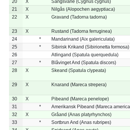
20
X
Sangsvane (Cygnus cygnus)
21
X
Nilgås (Alopochen aegyptiaca)
22
X
Gravand (Tadorna tadorna)
23
X
Rustand (Tadorna ferruginea)
24
*
Mandarinand (Aix galericulata)
25
*
Sibirisk Krikand (Sibirionetta formosa)
26
Atlingand (Spatula querquedula)
27
*
Blåvinget And (Spatula discors)
28
X
Skeand (Spatula clypeata)
29
X
Knarand (Mareca strepera)
30
X
Pibeand (Mareca penelope)
31
*
Amerikansk Pibeand (Mareca america
32
X
Gråand (Anas platyrhynchos)
33
*
Sortbrun And (Anas rubripes)