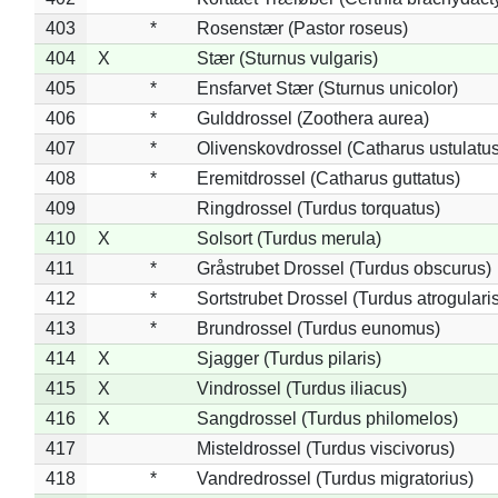
403
*
Rosenstær (Pastor roseus)
404
X
Stær (Sturnus vulgaris)
405
*
Ensfarvet Stær (Sturnus unicolor)
406
*
Gulddrossel (Zoothera aurea)
407
*
Olivenskovdrossel (Catharus ustulatus
408
*
Eremitdrossel (Catharus guttatus)
409
Ringdrossel (Turdus torquatus)
410
X
Solsort (Turdus merula)
411
*
Gråstrubet Drossel (Turdus obscurus)
412
*
Sortstrubet Drossel (Turdus atrogularis
413
*
Brundrossel (Turdus eunomus)
414
X
Sjagger (Turdus pilaris)
415
X
Vindrossel (Turdus iliacus)
416
X
Sangdrossel (Turdus philomelos)
417
Misteldrossel (Turdus viscivorus)
418
*
Vandredrossel (Turdus migratorius)