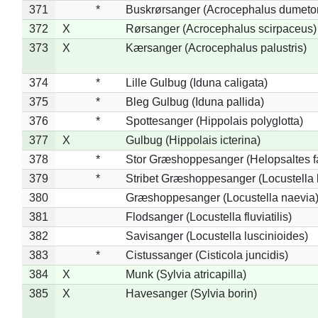
371
*
Buskrørsanger (Acrocephalus dumeto
372
X
Rørsanger (Acrocephalus scirpaceus)
373
X
Kærsanger (Acrocephalus palustris)
374
*
Lille Gulbug (Iduna caligata)
375
*
Bleg Gulbug (Iduna pallida)
376
*
Spottesanger (Hippolais polyglotta)
377
X
Gulbug (Hippolais icterina)
378
*
Stor Græshoppesanger (Helopsaltes fa
379
*
Stribet Græshoppesanger (Locustella 
380
Græshoppesanger (Locustella naevia
381
Flodsanger (Locustella fluviatilis)
382
Savisanger (Locustella luscinioides)
383
*
Cistussanger (Cisticola juncidis)
384
X
Munk (Sylvia atricapilla)
385
X
Havesanger (Sylvia borin)