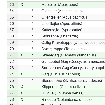
63
X
Mursejler (Apus apus)
64
*
Gråsejler (Apus pallidus)
65
*
Orientsejler (Apus pacificus)
66
*
Lille Sejler (Apus affinis)
67
*
Kaffersejler (Apus caffer)
68
*
Stortrappe (Otis tarda)
69
*
Østlig Kravetrappe (Chlamydotis macq
70
*
Dværgtrappe (Tetrax tetrax)
71
X
*
Skadegøg (Clamator glandarius)
72
*
Gulnæbbet Gøg (Coccyzus americanu
73
*
Sortnæbbet Gøg (Coccyzus erythropt
74
X
Gøg (Cuculus canorus)
75
*
Steppehøne (Syrrhaptes paradoxus)
76
X
Klippedue (Columba livia)
77
X
Huldue (Columba oenas)
78
X
Ringdue (Columba palumbus)