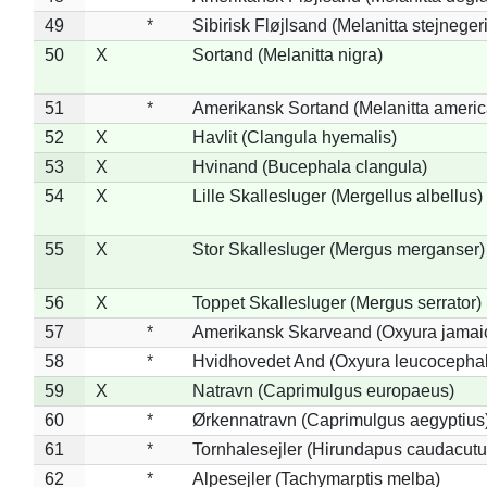
49
*
Sibirisk Fløjlsand (Melanitta stejnegeri
50
X
Sortand (Melanitta nigra)
51
*
Amerikansk Sortand (Melanitta ameri
52
X
Havlit (Clangula hyemalis)
53
X
Hvinand (Bucephala clangula)
54
X
Lille Skallesluger (Mergellus albellus)
55
X
Stor Skallesluger (Mergus merganser)
56
X
Toppet Skallesluger (Mergus serrator)
57
*
Amerikansk Skarveand (Oxyura jamai
58
*
Hvidhovedet And (Oxyura leucocepha
59
X
Natravn (Caprimulgus europaeus)
60
*
Ørkennatravn (Caprimulgus aegyptius
61
*
Tornhalesejler (Hirundapus caudacutu
62
*
Alpesejler (Tachymarptis melba)