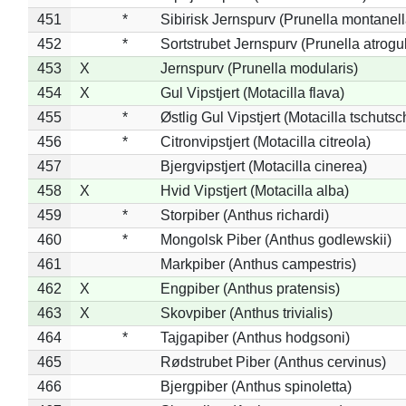
451
*
Sibirisk Jernspurv (Prunella montanell
452
*
Sortstrubet Jernspurv (Prunella atrogul
453
X
Jernspurv (Prunella modularis)
454
X
Gul Vipstjert (Motacilla flava)
455
*
Østlig Gul Vipstjert (Motacilla tschuts
456
*
Citronvipstjert (Motacilla citreola)
457
Bjergvipstjert (Motacilla cinerea)
458
X
Hvid Vipstjert (Motacilla alba)
459
*
Storpiber (Anthus richardi)
460
*
Mongolsk Piber (Anthus godlewskii)
461
Markpiber (Anthus campestris)
462
X
Engpiber (Anthus pratensis)
463
X
Skovpiber (Anthus trivialis)
464
*
Tajgapiber (Anthus hodgsoni)
465
Rødstrubet Piber (Anthus cervinus)
466
Bjergpiber (Anthus spinoletta)