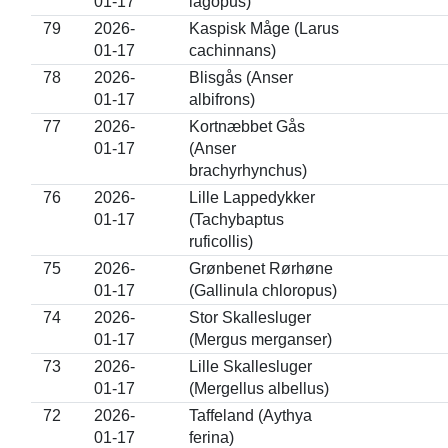
01-17
lagopus)
79
2026-
Kaspisk Måge (Larus
01-17
cachinnans)
78
2026-
Blisgås (Anser
01-17
albifrons)
77
2026-
Kortnæbbet Gås
01-17
(Anser
brachyrhynchus)
76
2026-
Lille Lappedykker
01-17
(Tachybaptus
ruficollis)
75
2026-
Grønbenet Rørhøne
01-17
(Gallinula chloropus)
74
2026-
Stor Skallesluger
01-17
(Mergus merganser)
73
2026-
Lille Skallesluger
01-17
(Mergellus albellus)
72
2026-
Taffeland (Aythya
01-17
ferina)