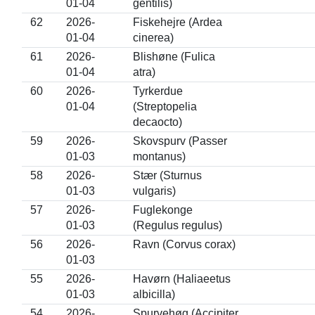
01-04
gentilis)
62
2026-
Fiskehejre (Ardea
01-04
cinerea)
61
2026-
Blishøne (Fulica
01-04
atra)
60
2026-
Tyrkerdue
01-04
(Streptopelia
decaocto)
59
2026-
Skovspurv (Passer
01-03
montanus)
58
2026-
Stær (Sturnus
01-03
vulgaris)
57
2026-
Fuglekonge
01-03
(Regulus regulus)
56
2026-
Ravn (Corvus corax)
01-03
55
2026-
Havørn (Haliaeetus
01-03
albicilla)
54
2026-
Spurvehøg (Accipiter