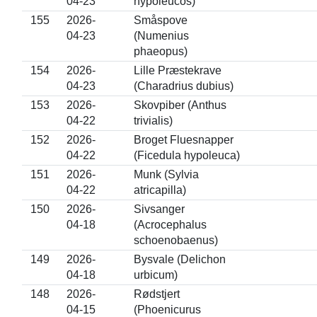
04-23
hypoleucos)
155
2026-
Småspove
04-23
(Numenius
phaeopus)
154
2026-
Lille Præstekrave
04-23
(Charadrius dubius)
153
2026-
Skovpiber (Anthus
04-22
trivialis)
152
2026-
Broget Fluesnapper
04-22
(Ficedula hypoleuca)
151
2026-
Munk (Sylvia
04-22
atricapilla)
150
2026-
Sivsanger
04-18
(Acrocephalus
schoenobaenus)
149
2026-
Bysvale (Delichon
04-18
urbicum)
148
2026-
Rødstjert
04-15
(Phoenicurus