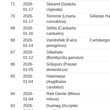
71
2026-
Skeand (Spatula
01-17
clypeata)
70
2026-
Tornirisk (Linaria
Gilleleje H
01-17
cannabina)
69
2026-
Stillits (Carduelis
01-16
carduelis)
68
2026-
Vandrefalk (Falco
Carlsbergsi
01-14
peregrinus)
67
2026-
Silkehale
01-12
(Bombycilla garrulus)
66
2026-
Gråspurv (Passer
01-05
domesticus)
65
2026-
Halemejse
01-04
(Aegithalos
caudatus)
64
2026-
Rød Glente (Milvus
01-04
milvus)
63
2026-
Duehøg (Accipiter