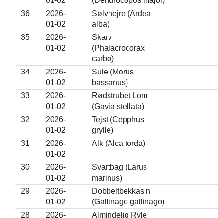
01-02
(Dendrocopos major)
36
2026-
Sølvhejre (Ardea
01-02
alba)
35
2026-
Skarv
01-02
(Phalacrocorax
carbo)
34
2026-
Sule (Morus
01-02
bassanus)
33
2026-
Rødstrubet Lom
01-02
(Gavia stellata)
32
2026-
Tejst (Cepphus
01-02
grylle)
31
2026-
Alk (Alca torda)
01-02
30
2026-
Svartbag (Larus
01-02
marinus)
29
2026-
Dobbeltbekkasin
01-02
(Gallinago gallinago)
28
2026-
Almindelig Ryle