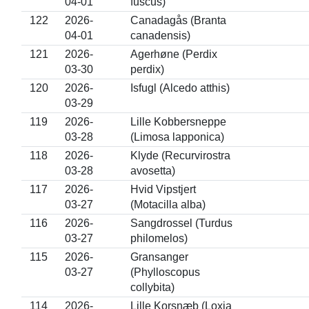
04-01
fuscus)
122
2026-
Canadagås (Branta
04-01
canadensis)
121
2026-
Agerhøne (Perdix
03-30
perdix)
120
2026-
Isfugl (Alcedo atthis)
03-29
119
2026-
Lille Kobbersneppe
03-28
(Limosa lapponica)
118
2026-
Klyde (Recurvirostra
03-28
avosetta)
117
2026-
Hvid Vipstjert
03-27
(Motacilla alba)
116
2026-
Sangdrossel (Turdus
03-27
philomelos)
115
2026-
Gransanger
03-27
(Phylloscopus
collybita)
114
2026-
Lille Korsnæb (Loxia