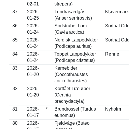
02-01
strepera)
87
2026-
Tundrasædgås
Kløvermar
01-25
(Anser serrirostris)
86
2026-
Sortstrubet Lom
Sorthat Od
01-24
(Gavia arctica)
85
2026-
Nordisk Lappedykker
Sorthat Od
01-24
(Podiceps auritus)
84
2026-
Toppet Lappedykker
Rønne
01-24
(Podiceps cristatus)
83
2026-
Kernebider
01-20
(Coccothraustes
coccothraustes)
82
2026-
Korttået Træløber
01-20
(Certhia
brachydactyla)
81
2026-
*
Brundrossel (Turdus
Nyholm
01-17
eunomus)
80
2026-
Fjeldvåge (Buteo