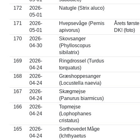
172
2026-
Natugle (Strix aluco)
05-01
171
2026-
Hvepsevåge (Pernis
Årets første 
05-01
apivorus)
DK! (foto)
170
2026-
Skovsanger
04-30
(Phylloscopus
sibilatrix)
169
2026-
Ringdrossel (Turdus
04-24
torquatus)
168
2026-
Græshoppesanger
04-24
(Locustella naevia)
167
2026-
Skægmejse
04-24
(Panurus biarmicus)
166
2026-
Topmejse
04-24
(Lophophanes
cristatus)
165
2026-
Sorthovedet Måge
04-24
(Ichthyaetus