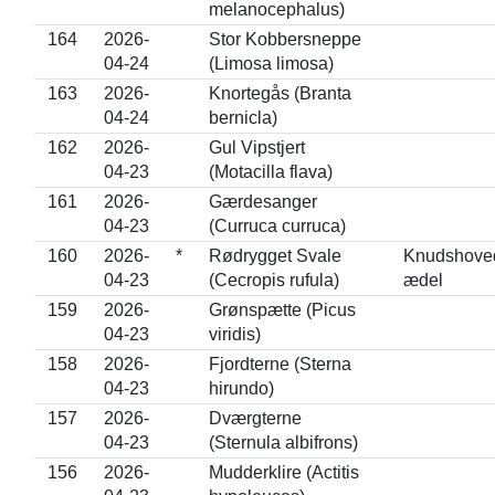
melanocephalus)
164
2026-
Stor Kobbersneppe
04-24
(Limosa limosa)
163
2026-
Knortegås (Branta
04-24
bernicla)
162
2026-
Gul Vipstjert
04-23
(Motacilla flava)
161
2026-
Gærdesanger
04-23
(Curruca curruca)
160
2026-
*
Rødrygget Svale
Knudshove
04-23
(Cecropis rufula)
ædel
159
2026-
Grønspætte (Picus
04-23
viridis)
158
2026-
Fjordterne (Sterna
04-23
hirundo)
157
2026-
Dværgterne
04-23
(Sternula albifrons)
156
2026-
Mudderklire (Actitis