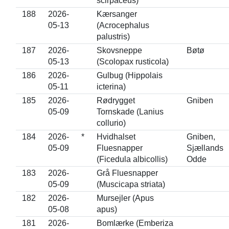
scirpaceus)
188
2026-
Kærsanger
05-13
(Acrocephalus
palustris)
187
2026-
Skovsneppe
Bøtø
05-13
(Scolopax rusticola)
186
2026-
Gulbug (Hippolais
05-11
icterina)
185
2026-
Rødrygget
Gniben
05-09
Tornskade (Lanius
collurio)
184
2026-
*
Hvidhalset
Gniben,
05-09
Fluesnapper
Sjællands
(Ficedula albicollis)
Odde
183
2026-
Grå Fluesnapper
05-09
(Muscicapa striata)
182
2026-
Mursejler (Apus
05-08
apus)
181
2026-
Bomlærke (Emberiza