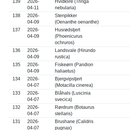
139
2026-
Hvidklire (Tringa
04-11
nebularia)
138
2026-
Stenpikker
04-09
(Oenanthe oenanthe)
137
2026-
Husrødstjert
04-09
(Phoenicurus
ochruros)
136
2026-
Landsvale (Hirundo
04-09
rustica)
135
2026-
Fiskeørn (Pandion
04-09
haliaetus)
134
2026-
Bjergvipstjert
04-07
(Motacilla cinerea)
133
2026-
Blåhals (Luscinia
04-07
svecica)
132
2026-
Rørdrum (Botaurus
04-07
stellaris)
131
2026-
Brushane (Calidris
04-07
pugnax)