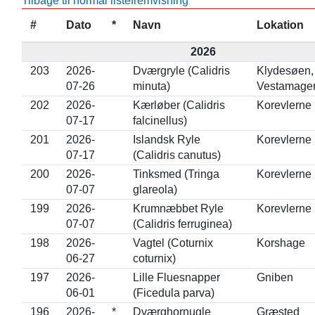
Tilbage til normal listefremvisning
#
Dato
*
Navn
Lokation
2026
203
2026-
Dværgryle (Calidris
Klydesøen,
07-26
minuta)
Vestamage
202
2026-
Kærløber (Calidris
Korevlerne
07-17
falcinellus)
201
2026-
Islandsk Ryle
Korevlerne
07-17
(Calidris canutus)
200
2026-
Tinksmed (Tringa
Korevlerne
07-07
glareola)
199
2026-
Krumnæbbet Ryle
Korevlerne
07-07
(Calidris ferruginea)
198
2026-
Vagtel (Coturnix
Korshage
06-27
coturnix)
197
2026-
Lille Fluesnapper
Gniben
06-01
(Ficedula parva)
196
2026-
*
Dværghornugle
Græsted