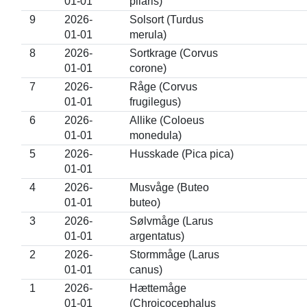
01-01
pilaris)
9
2026-
Solsort (Turdus
01-01
merula)
8
2026-
Sortkrage (Corvus
01-01
corone)
7
2026-
Råge (Corvus
01-01
frugilegus)
6
2026-
Allike (Coloeus
01-01
monedula)
5
2026-
Husskade (Pica pica)
01-01
4
2026-
Musvåge (Buteo
01-01
buteo)
3
2026-
Sølvmåge (Larus
01-01
argentatus)
2
2026-
Stormmåge (Larus
01-01
canus)
1
2026-
Hættemåge
01-01
(Chroicocephalus