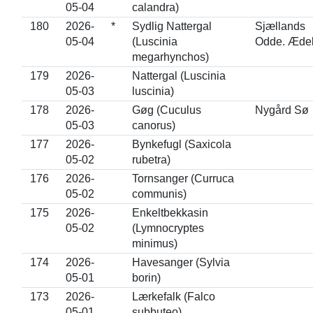
05-04
calandra)
180
2026-
*
Sydlig Nattergal
Sjællands
05-04
(Luscinia
Odde. Ædel
megarhynchos)
179
2026-
Nattergal (Luscinia
05-03
luscinia)
178
2026-
Gøg (Cuculus
Nygård Sø
05-03
canorus)
177
2026-
Bynkefugl (Saxicola
05-02
rubetra)
176
2026-
Tornsanger (Curruca
05-02
communis)
175
2026-
Enkeltbekkasin
05-02
(Lymnocryptes
minimus)
174
2026-
Havesanger (Sylvia
05-01
borin)
173
2026-
Lærkefalk (Falco
05-01
subbuteo)