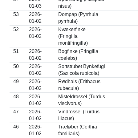
01-03
nisus)
53
2026-
Dompap (Pyrrhula
01-02
pyrrhula)
52
2026-
Kvækerfinke
01-02
(Fringilla
montifringilla)
51
2026-
Bogfinke (Fringilla
01-02
coelebs)
50
2026-
Sortstrubet Bynkefugl
01-02
(Saxicola rubicola)
49
2026-
Rødhals (Erithacus
01-02
rubecula)
48
2026-
Misteldrossel (Turdus
01-02
viscivorus)
47
2026-
Vindrossel (Turdus
01-02
iliacus)
46
2026-
Træløber (Certhia
01-02
familiaris)