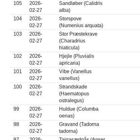
105
2026-
Sandløber (Calidris
02-27
alba)
104
2026-
Storspove
02-27
(Numenius arquata)
103
2026-
Stor Præstekrave
02-27
(Charadrius
hiaticula)
102
2026-
Hjejle (Pluvialis
02-27
apricaria)
101
2026-
Vibe (Vanellus
02-27
vanellus)
100
2026-
Strandskade
02-27
(Haematopus
ostralegus)
99
2026-
Huldue (Columba
02-27
oenas)
98
2026-
Gravand (Tadorna
02-27
tadorna)
97
2026-
Tajgasædgås (Anser