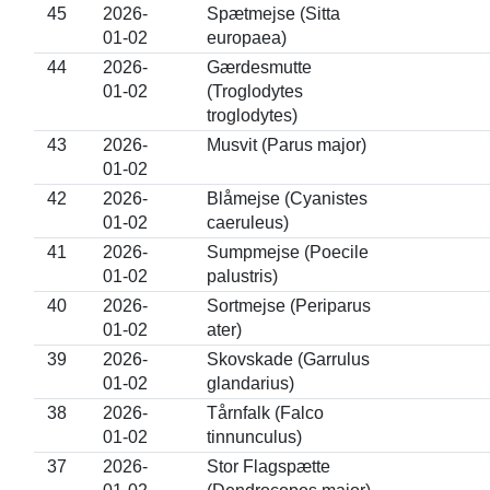
45
2026-
Spætmejse (Sitta
01-02
europaea)
44
2026-
Gærdesmutte
01-02
(Troglodytes
troglodytes)
43
2026-
Musvit (Parus major)
01-02
42
2026-
Blåmejse (Cyanistes
01-02
caeruleus)
41
2026-
Sumpmejse (Poecile
01-02
palustris)
40
2026-
Sortmejse (Periparus
01-02
ater)
39
2026-
Skovskade (Garrulus
01-02
glandarius)
38
2026-
Tårnfalk (Falco
01-02
tinnunculus)
37
2026-
Stor Flagspætte