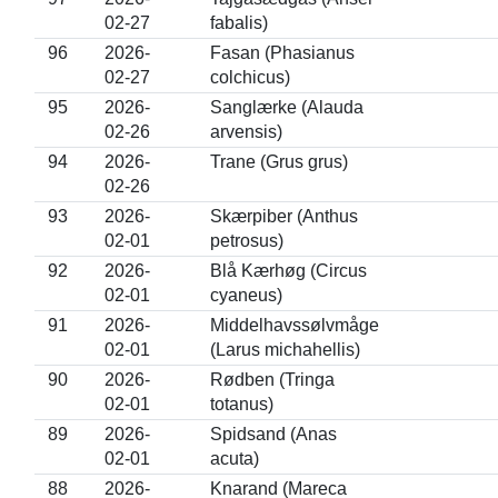
02-27
fabalis)
96
2026-
Fasan (Phasianus
02-27
colchicus)
95
2026-
Sanglærke (Alauda
02-26
arvensis)
94
2026-
Trane (Grus grus)
02-26
93
2026-
Skærpiber (Anthus
02-01
petrosus)
92
2026-
Blå Kærhøg (Circus
02-01
cyaneus)
91
2026-
Middelhavssølvmåge
02-01
(Larus michahellis)
90
2026-
Rødben (Tringa
02-01
totanus)
89
2026-
Spidsand (Anas
02-01
acuta)
88
2026-
Knarand (Mareca