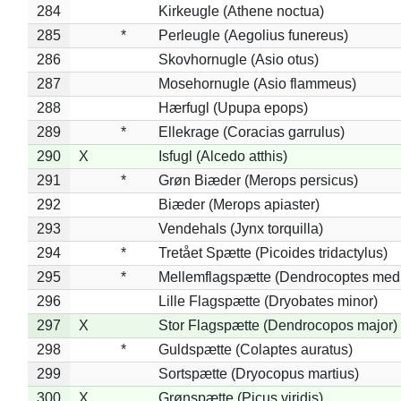
284
Kirkeugle (Athene noctua)
285
*
Perleugle (Aegolius funereus)
286
Skovhornugle (Asio otus)
287
Mosehornugle (Asio flammeus)
288
Hærfugl (Upupa epops)
289
*
Ellekrage (Coracias garrulus)
290
X
Isfugl (Alcedo atthis)
291
*
Grøn Biæder (Merops persicus)
292
Biæder (Merops apiaster)
293
Vendehals (Jynx torquilla)
294
*
Tretået Spætte (Picoides tridactylus)
295
*
Mellemflagspætte (Dendrocoptes med
296
Lille Flagspætte (Dryobates minor)
297
X
Stor Flagspætte (Dendrocopos major)
298
*
Guldspætte (Colaptes auratus)
299
Sortspætte (Dryocopus martius)
300
X
Grønspætte (Picus viridis)