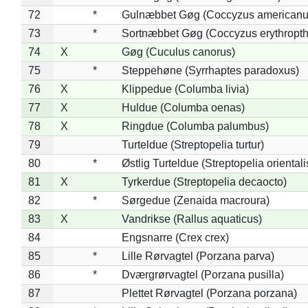
72
*
Gulnæbbet Gøg (Coccyzus americanu
73
*
Sortnæbbet Gøg (Coccyzus erythropt
74
X
Gøg (Cuculus canorus)
75
*
Steppehøne (Syrrhaptes paradoxus)
76
X
Klippedue (Columba livia)
77
X
Huldue (Columba oenas)
78
X
Ringdue (Columba palumbus)
79
Turteldue (Streptopelia turtur)
80
*
Østlig Turteldue (Streptopelia orientali
81
X
Tyrkerdue (Streptopelia decaocto)
82
*
Sørgedue (Zenaida macroura)
83
X
Vandrikse (Rallus aquaticus)
84
Engsnarre (Crex crex)
85
*
Lille Rørvagtel (Porzana parva)
86
*
Dværgrørvagtel (Porzana pusilla)
87
Plettet Rørvagtel (Porzana porzana)