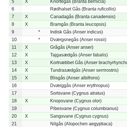
5
X
Knortegås (Branta bernicla)
6
Rødhalset Gås (Branta ruficollis)
7
X
Canadagås (Branta canadensis)
8
X
Bramgås (Branta leucopsis)
9
*
Indisk Gås (Anser indicus)
10
*
Dværgsnegås (Anser rossii)
11
X
Grågås (Anser anser)
12
X
Tajgasædgås (Anser fabalis)
13
X
Kortnæbbet Gås (Anser brachyrhynch
14
X
Tundrasædgås (Anser serrirostris)
15
X
Blisgås (Anser albifrons)
16
Dværggås (Anser erythropus)
17
Sortsvane (Cygnus atratus)
18
X
Knopsvane (Cygnus olor)
19
Pibesvane (Cygnus columbianus)
20
X
Sangsvane (Cygnus cygnus)
21
Nilgås (Alopochen aegyptiaca)