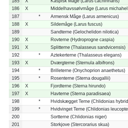
185
X
Kaspisk Måge (Larus cachinnans)
186
X
Middelhavssølvmåge (Larus michahell
187
*
Armensk Måge (Larus armenicus)
188
X
Sildemåge (Larus fuscus)
189
Sandterne (Gelochelidon nilotica)
190
X
Rovterne (Hydroprogne caspia)
191
X
Splitterne (Thalasseus sandvicensis)
192
*
Aztekerterne (Thalasseus elegans)
193
X
Dværgterne (Sternula albifrons)
194
*
Brilleterne (Onychoprion anaethetus)
195
*
Rosenterne (Sterna dougallii)
196
X
Fjordterne (Sterna hirundo)
197
X
Havterne (Sterna paradisaea)
198
*
Hvidskægget Terne (Chlidonias hybrid
199
*
Hvidvinget Terne (Chlidonias leucopte
200
Sortterne (Chlidonias niger)
201
Storkjove (Stercorarius skua)