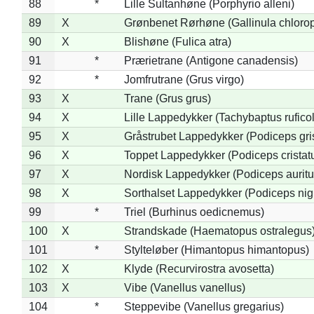
88
*
Lille Sultanhøne (Porphyrio alleni)
89
X
Grønbenet Rørhøne (Gallinula chloro
90
X
Blishøne (Fulica atra)
91
*
Prærietrane (Antigone canadensis)
92
*
Jomfrutrane (Grus virgo)
93
X
Trane (Grus grus)
94
X
Lille Lappedykker (Tachybaptus ruficol
95
X
Gråstrubet Lappedykker (Podiceps gr
96
X
Toppet Lappedykker (Podiceps cristat
97
X
Nordisk Lappedykker (Podiceps auritu
98
X
Sorthalset Lappedykker (Podiceps nigri
99
*
Triel (Burhinus oedicnemus)
100
X
Strandskade (Haematopus ostralegus
101
*
Stylteløber (Himantopus himantopus)
102
X
Klyde (Recurvirostra avosetta)
103
X
Vibe (Vanellus vanellus)
104
*
Steppevibe (Vanellus gregarius)