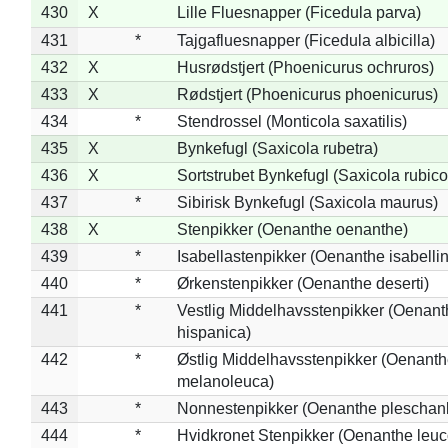
430
X
Lille Fluesnapper (Ficedula parva)
431
*
Tajgafluesnapper (Ficedula albicilla)
432
X
Husrødstjert (Phoenicurus ochruros)
433
X
Rødstjert (Phoenicurus phoenicurus)
434
*
Stendrossel (Monticola saxatilis)
435
X
Bynkefugl (Saxicola rubetra)
436
X
Sortstrubet Bynkefugl (Saxicola rubico
437
*
Sibirisk Bynkefugl (Saxicola maurus)
438
X
Stenpikker (Oenanthe oenanthe)
439
*
Isabellastenpikker (Oenanthe isabelli
440
*
Ørkenstenpikker (Oenanthe deserti)
441
*
Vestlig Middelhavsstenpikker (Oenant
hispanica)
442
*
Østlig Middelhavsstenpikker (Oenant
melanoleuca)
443
*
Nonnestenpikker (Oenanthe pleschan
444
*
Hvidkronet Stenpikker (Oenanthe leu