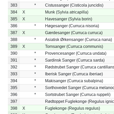
383
*
Cistussanger (Cisticola juncidis)
384
X
Munk (Sylvia atricapilla)
385
X
Havesanger (Sylvia borin)
386
*
Høgesanger (Curruca nisoria)
387
X
Gærdesanger (Curruca curruca)
388
*
Asiatisk Ørkensanger (Curruca nana)
389
X
Tornsanger (Curruca communis)
390
*
Provencesanger (Curruca undata)
391
*
Sardinsk Sanger (Curruca sarda)
392
*
Rødstrubet Sanger (Curruca cantillans
393
*
Iberisk Sanger (Curruca iberiae)
394
*
Makisanger (Curruca subalpina)
395
*
Sorthovedet Sanger (Curruca melano
396
*
Sortstrubet Sanger (Curruca ruppeli)
397
Rødtoppet Fuglekonge (Regulus ignica
398
X
Fuglekonge (Regulus regulus)