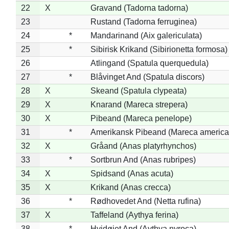
22
X
Gravand (Tadorna tadorna)
23
Rustand (Tadorna ferruginea)
24
*
Mandarinand (Aix galericulata)
25
*
Sibirisk Krikand (Sibirionetta formosa)
26
Atlingand (Spatula querquedula)
27
*
Blåvinget And (Spatula discors)
28
X
Skeand (Spatula clypeata)
29
X
Knarand (Mareca strepera)
30
X
Pibeand (Mareca penelope)
31
*
Amerikansk Pibeand (Mareca america
32
X
Gråand (Anas platyrhynchos)
33
*
Sortbrun And (Anas rubripes)
34
X
Spidsand (Anas acuta)
35
X
Krikand (Anas crecca)
36
*
Rødhovedet And (Netta rufina)
37
X
Taffeland (Aythya ferina)
38
*
Hvidøjet And (Aythya nyroca)