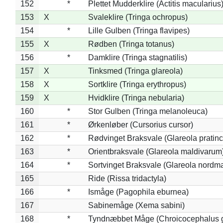
152
*
Plettet Mudderklire (Actitis macularius
153
X
Svaleklire (Tringa ochropus)
154
*
Lille Gulben (Tringa flavipes)
155
X
Rødben (Tringa totanus)
156
*
Damklire (Tringa stagnatilis)
157
X
Tinksmed (Tringa glareola)
158
X
Sortklire (Tringa erythropus)
159
X
Hvidklire (Tringa nebularia)
160
*
Stor Gulben (Tringa melanoleuca)
161
*
Ørkenløber (Cursorius cursor)
162
*
Rødvinget Braksvale (Glareola pratinc
163
*
Orientbraksvale (Glareola maldivarum
164
*
Sortvinget Braksvale (Glareola nordm
165
Ride (Rissa tridactyla)
166
*
Ismåge (Pagophila eburnea)
167
Sabinemåge (Xema sabini)
168
*
Tyndnæbbet Måge (Chroicocephalus 