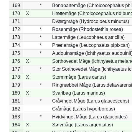
169
*
Bonapartemåge (Chroicocephalus phil
170
X
Hættemåge (Chroicocephalus ridibun
171
Dværgmåge (Hydrocoloeus minutus)
172
*
Rosenmåge (Rhodostethia rosea)
173
*
Lattermåge (Leucophaeus atricilla)
174
*
Præriemåge (Leucophaeus pipixcan)
175
*
Audouinsmåge (Ichthyaetus audouinii
176
X
Sorthovedet Måge (Ichthyaetus melan
177
*
Stor Sorthovedet Måge (Ichthyaetus ic
178
X
Stormmåge (Larus canus)
179
*
Ringnæbbet Måge (Larus delawarensi
180
X
Svartbag (Larus marinus)
181
*
Gråvinget Måge (Larus glaucescens)
182
Gråmåge (Larus hyperboreus)
183
*
Hvidvinget Måge (Larus glaucoides)
184
X
Sølvmåge (Larus argentatus)