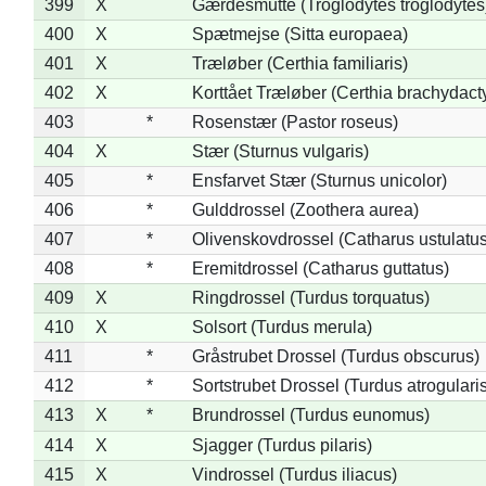
399
X
Gærdesmutte (Troglodytes troglodytes
400
X
Spætmejse (Sitta europaea)
401
X
Træløber (Certhia familiaris)
402
X
Korttået Træløber (Certhia brachydact
403
*
Rosenstær (Pastor roseus)
404
X
Stær (Sturnus vulgaris)
405
*
Ensfarvet Stær (Sturnus unicolor)
406
*
Gulddrossel (Zoothera aurea)
407
*
Olivenskovdrossel (Catharus ustulatus
408
*
Eremitdrossel (Catharus guttatus)
409
X
Ringdrossel (Turdus torquatus)
410
X
Solsort (Turdus merula)
411
*
Gråstrubet Drossel (Turdus obscurus)
412
*
Sortstrubet Drossel (Turdus atrogularis
413
X
*
Brundrossel (Turdus eunomus)
414
X
Sjagger (Turdus pilaris)
415
X
Vindrossel (Turdus iliacus)