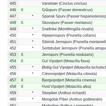
445
Vandstær (Cinclus cinclus)
446
X
Gråspurv (Passer domesticus)
447
*
Spansk Spurv (Passer hispaniolensis)
448
X
Skovspurv (Passer montanus)
449
*
Snefinke (Montifringilla nivalis)
450
*
Alpejernspurv (Prunella collaris)
451
*
Sibirisk Jernspurv (Prunella montanell
452
*
Sortstrubet Jernspurv (Prunella atrogul
453
X
Jernspurv (Prunella modularis)
454
X
Gul Vipstjert (Motacilla flava)
455
*
Østlig Gul Vipstjert (Motacilla tschuts
456
*
Citronvipstjert (Motacilla citreola)
457
X
Bjergvipstjert (Motacilla cinerea)
458
X
Hvid Vipstjert (Motacilla alba)
459
*
Storpiber (Anthus richardi)
460
*
Mongolsk Piber (Anthus godlewskii)
461
Markpiber (Anthus campestris)