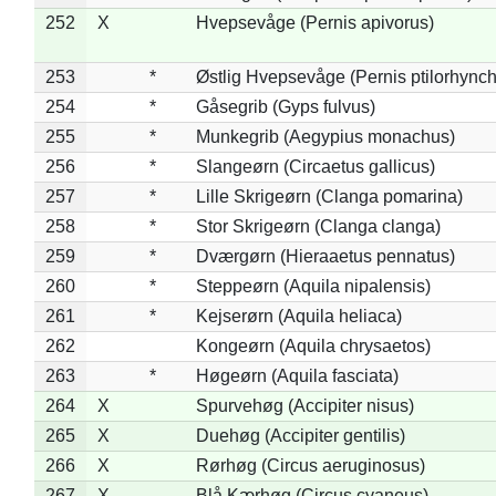
252
X
Hvepsevåge (Pernis apivorus)
253
*
Østlig Hvepsevåge (Pernis ptilorhync
254
*
Gåsegrib (Gyps fulvus)
255
*
Munkegrib (Aegypius monachus)
256
*
Slangeørn (Circaetus gallicus)
257
*
Lille Skrigeørn (Clanga pomarina)
258
*
Stor Skrigeørn (Clanga clanga)
259
*
Dværgørn (Hieraaetus pennatus)
260
*
Steppeørn (Aquila nipalensis)
261
*
Kejserørn (Aquila heliaca)
262
Kongeørn (Aquila chrysaetos)
263
*
Høgeørn (Aquila fasciata)
264
X
Spurvehøg (Accipiter nisus)
265
X
Duehøg (Accipiter gentilis)
266
X
Rørhøg (Circus aeruginosus)
267
X
Blå Kærhøg (Circus cyaneus)