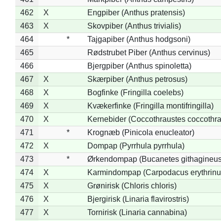
462
X
Engpiber (Anthus pratensis)
463
X
Skovpiber (Anthus trivialis)
464
*
Tajgapiber (Anthus hodgsoni)
465
Rødstrubet Piber (Anthus cervinus)
466
Bjergpiber (Anthus spinoletta)
467
X
Skærpiber (Anthus petrosus)
468
X
Bogfinke (Fringilla coelebs)
469
X
Kvækerfinke (Fringilla montifringilla)
470
X
Kernebider (Coccothraustes coccothra
471
*
Krognæb (Pinicola enucleator)
472
X
Dompap (Pyrrhula pyrrhula)
473
*
Ørkendompap (Bucanetes githagineus
474
X
Karmindompap (Carpodacus erythrinu
475
X
Grønirisk (Chloris chloris)
476
X
Bjergirisk (Linaria flavirostris)
477
X
Tornirisk (Linaria cannabina)