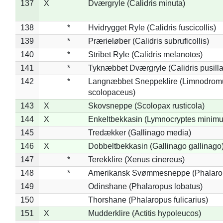
137
X
Dværgryle (Calidris minuta)
138
*
Hvidrygget Ryle (Calidris fuscicollis)
139
*
Prærieløber (Calidris subruficollis)
140
*
Stribet Ryle (Calidris melanotos)
141
*
Tyknæbbet Dværgryle (Calidris pusilla
142
*
Langnæbbet Sneppeklire (Limnodrom
scolopaceus)
143
X
Skovsneppe (Scolopax rusticola)
144
X
Enkeltbekkasin (Lymnocryptes minimu
145
Tredækker (Gallinago media)
146
X
Dobbeltbekkasin (Gallinago gallinago
147
*
Terekklire (Xenus cinereus)
148
*
Amerikansk Svømmesneppe (Phalaropu
149
Odinshane (Phalaropus lobatus)
150
Thorshane (Phalaropus fulicarius)
151
X
Mudderklire (Actitis hypoleucos)