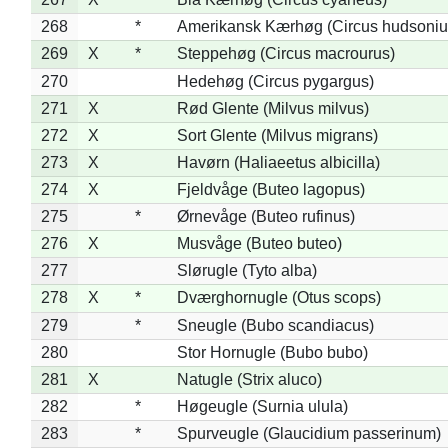
268
*
Amerikansk Kærhøg (Circus hudsoniu
269
X
*
Steppehøg (Circus macrourus)
270
Hedehøg (Circus pygargus)
271
X
Rød Glente (Milvus milvus)
272
X
Sort Glente (Milvus migrans)
273
X
Havørn (Haliaeetus albicilla)
274
X
Fjeldvåge (Buteo lagopus)
275
*
Ørnevåge (Buteo rufinus)
276
X
Musvåge (Buteo buteo)
277
Slørugle (Tyto alba)
278
X
*
Dværghornugle (Otus scops)
279
*
Sneugle (Bubo scandiacus)
280
Stor Hornugle (Bubo bubo)
281
X
Natugle (Strix aluco)
282
*
Høgeugle (Surnia ulula)
283
*
Spurveugle (Glaucidium passerinum)