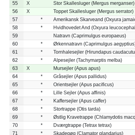
55
X
Stor Skallesluger (Mergus merganser)
56
X
Toppet Skallesluger (Mergus serrator)
57
*
Amerikansk Skarveand (Oxyura jamai
58
*
Hvidhovedet And (Oxyura leucocepha
59
Natravn (Caprimulgus europaeus)
60
*
Ørkennatravn (Caprimulgus aegyptius
61
*
Tornhalesejler (Hirundapus caudacutu
62
*
Alpesejler (Tachymarptis melba)
63
X
Mursejler (Apus apus)
64
*
Gråsejler (Apus pallidus)
65
*
Orientsejler (Apus pacificus)
66
*
Lille Sejler (Apus affinis)
67
*
Kaffersejler (Apus caffer)
68
*
Stortrappe (Otis tarda)
69
*
Østlig Kravetrappe (Chlamydotis macq
70
*
Dværgtrappe (Tetrax tetrax)
71
*
Skadegøg (Clamator glandarius)