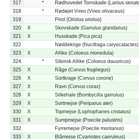
317
*
Rødhovedet Tornskade (Lanius senato
318
*
Rødøjet Vireo (Vireo olivaceus)
319
Pirol (Oriolus oriolus)
320
X
Skovskade (Garrulus glandarius)
321
X
Husskade (Pica pica)
322
Nøddekrige (Nucifraga caryocatactes)
323
X
Allike (Coloeus monedula)
324
*
Sibirisk Allike (Coloeus dauuricus)
325
X
Råge (Corvus frugilegus)
326
X
Sortkrage (Corvus corone)
327
X
Ravn (Corvus corax)
328
X
Silkehale (Bombycilla garrulus)
329
X
Sortmejse (Periparus ater)
330
X
Topmejse (Lophophanes cristatus)
331
X
Sumpmejse (Poecile palustris)
332
Fyrremejse (Poecile montanus)
333
X
Blåmejse (Cyanistes caeruleus)