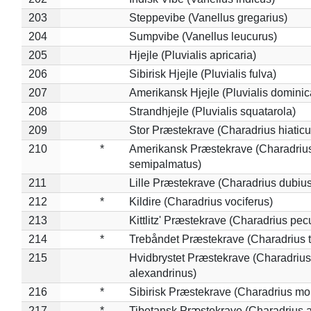
203
Steppevibe (Vanellus gregarius)
204
Sumpvibe (Vanellus leucurus)
205
Hjejle (Pluvialis apricaria)
206
Sibirisk Hjejle (Pluvialis fulva)
207
Amerikansk Hjejle (Pluvialis dominic
208
Strandhjejle (Pluvialis squatarola)
209
Stor Præstekrave (Charadrius hiaticu
210
*
Amerikansk Præstekrave (Charadriu
semipalmatus)
211
Lille Præstekrave (Charadrius dubius
212
*
Kildire (Charadrius vociferus)
213
Kittlitz' Præstekrave (Charadrius pec
214
*
Trebåndet Præstekrave (Charadrius tr
215
Hvidbrystet Præstekrave (Charadrius
alexandrinus)
216
*
Sibirisk Præstekrave (Charadrius mo
217
*
Tibetansk Præstekrave (Charadrius at