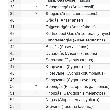
37
Indisk Gås (Anser indicus)
38
*
Dværgsnegås (Anser rossii)
39
*
Snegås (Anser caerulescens)
40
Grågås (Anser anser)
41
Tajgasædgås (Anser fabalis)
42
Kortnæbbet Gås (Anser brachyrhync
43
Tundrasædgås (Anser serrirostris)
44
Blisgås (Anser albifrons)
45
Dværggås (Anser erythropus)
46
Sortsvane (Cygnus atratus)
47
Knopsvane (Cygnus olor)
48
Pibesvane (Cygnus columbianus)
49
Sangsvane (Cygnus cygnus)
50
*
Sporegås (Plectropterus gambensis)
51
*
Knopgås (Sarkidiornis melanotos)
52
Nilgås (Alopochen aegyptiaca)
53
Gravand (Tadorna tadorna)