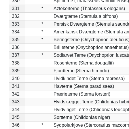
330
Splitterne (Thalasseus sandvicensis)
331
*
Aztekerterne (Thalasseus elegans)
332
Dværgterne (Sternula albifrons)
333
*
Persisk Dværgterne (Sternula saunde
334
*
Amerikansk Dværgterne (Sternula ant
335
*
Beringsterne (Onychoprion aleuticus
336
Brilleterne (Onychoprion anaethetus)
337
*
Sodfarvet Terne (Onychoprion fuscat
338
Rosenterne (Sterna dougallii)
339
Fjordterne (Sterna hirundo)
340
Hvidkindet Terne (Sterna repressa)
341
Havterne (Sterna paradisaea)
342
Prærieterne (Sterna forsteri)
343
Hvidskægget Terne (Chlidonias hybr
344
Hvidvinget Terne (Chlidonias leucopt
345
Sortterne (Chlidonias niger)
346
*
Sydpolarkjove (Stercorarius maccorm