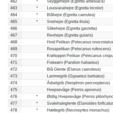
462
*
Skyggehejre (Egretta ardesiaca)
463
*
Louisianahejre (Egretta tricolor)
464
*
Blåhejre (Egretta caerulea)
465
*
Snehejre (Egretta thula)
466
Silkehejre (Egretta garzetta)
467
Revhejre (Egretta gularis)
468
Hvid Pelikan (Pelecanus onocrotalus
469
Rosapelikan (Pelecanus rufescens)
470
Krøltoppet Pelikan (Pelecanus crisp
471
Fiskeørn (Pandion haliaetus)
472
Blå Glente (Elanus caeruleus)
473
Lammegrib (Gypaetus barbatus)
474
Ådselgrib (Neophron percnopterus)
475
Hvepsevåge (Pernis apivorus)
476
*
Østlig Hvepsevåge (Pernis ptilorhyn
477
*
Svalehaleglente (Elanoides forficatu
478
*
Hættegrib (Necrosyrtes monachus)