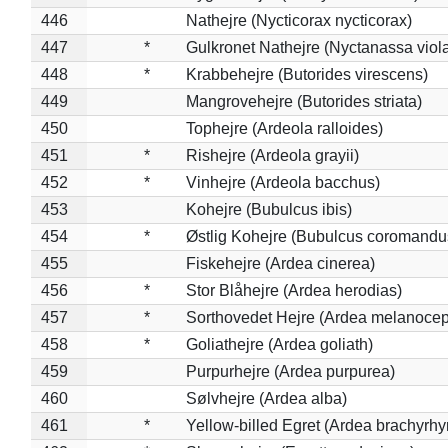
446
Nathejre (Nycticorax nycticorax)
447
*
Gulkronet Nathejre (Nyctanassa viol
448
*
Krabbehejre (Butorides virescens)
449
Mangrovehejre (Butorides striata)
450
Tophejre (Ardeola ralloides)
451
*
Rishejre (Ardeola grayii)
452
*
Vinhejre (Ardeola bacchus)
453
Kohejre (Bubulcus ibis)
454
*
Østlig Kohejre (Bubulcus coromandu
455
Fiskehejre (Ardea cinerea)
456
*
Stor Blåhejre (Ardea herodias)
457
*
Sorthovedet Hejre (Ardea melanocep
458
*
Goliathejre (Ardea goliath)
459
Purpurhejre (Ardea purpurea)
460
Sølvhejre (Ardea alba)
461
*
Yellow-billed Egret (Ardea brachyrh