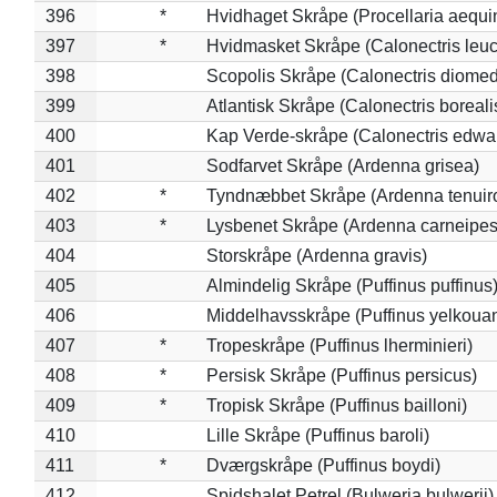
396
*
Hvidhaget Skråpe (Procellaria aequin
397
*
Hvidmasket Skråpe (Calonectris leu
398
Scopolis Skråpe (Calonectris diome
399
Atlantisk Skråpe (Calonectris boreali
400
Kap Verde-skråpe (Calonectris edwar
401
Sodfarvet Skråpe (Ardenna grisea)
402
*
Tyndnæbbet Skråpe (Ardenna tenuiro
403
*
Lysbenet Skråpe (Ardenna carneipes
404
Storskråpe (Ardenna gravis)
405
Almindelig Skråpe (Puffinus puffinus
406
Middelhavsskråpe (Puffinus yelkoua
407
*
Tropeskråpe (Puffinus lherminieri)
408
*
Persisk Skråpe (Puffinus persicus)
409
*
Tropisk Skråpe (Puffinus bailloni)
410
Lille Skråpe (Puffinus baroli)
411
*
Dværgskråpe (Puffinus boydi)
412
Spidshalet Petrel (Bulweria bulwerii)