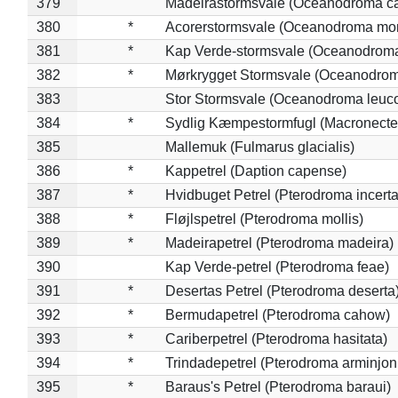
379
Madeirastormsvale (Oceanodroma ca
380
*
Acorerstormsvale (Oceanodroma mon
381
*
Kap Verde-stormsvale (Oceanodroma
382
*
Mørkrygget Stormsvale (Oceanodrom
383
Stor Stormsvale (Oceanodroma leuc
384
*
Sydlig Kæmpestormfugl (Macronecte
385
Mallemuk (Fulmarus glacialis)
386
*
Kappetrel (Daption capense)
387
*
Hvidbuget Petrel (Pterodroma incerta
388
*
Fløjlspetrel (Pterodroma mollis)
389
*
Madeirapetrel (Pterodroma madeira)
390
Kap Verde-petrel (Pterodroma feae)
391
*
Desertas Petrel (Pterodroma deserta
392
*
Bermudapetrel (Pterodroma cahow)
393
*
Cariberpetrel (Pterodroma hasitata)
394
*
Trindadepetrel (Pterodroma arminjon
395
*
Baraus's Petrel (Pterodroma baraui)