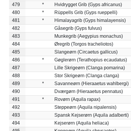
479
*
Hvidrygget Grib (Gyps africanus)
480
*
Rüppells Grib (Gyps rueppelli)
481
*
Himalayagrib (Gyps himalayensis)
482
Gåsegrib (Gyps fulvus)
483
Munkegrib (Aegypius monachus)
484
Øregrib (Torgos tracheliotos)
485
Slangeørn (Circaetus gallicus)
486
*
Gøglerørn (Terathopius ecaudatus)
487
Lille Skrigeørn (Clanga pomarina)
488
Stor Skrigeørn (Clanga clanga)
489
*
Savanneørn (Hieraaetus wahlbergi)
490
Dværgørn (Hieraaetus pennatus)
491
*
Rovørn (Aquila rapax)
492
Steppeørn (Aquila nipalensis)
493
Spansk Kejserørn (Aquila adalberti)
494
Kejserørn (Aquila heliaca)
495
Kongeørn (Aquila chrysaetos)