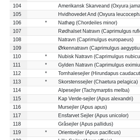
104
Amerikansk Skarveand (Oxyura jama
105
Hvidhovedet And (Oxyura leucoceph
106
*
Nathøg (Chordeiles minor)
107
Rødhalset Natravn (Caprimulgus rufic
108
Natravn (Caprimulgus europaeus)
109
Ørkennatravn (Caprimulgus aegyptiu
110
*
Nubisk Natravn (Caprimulgus nubicu
111
*
Gylden Natravn (Caprimulgus eximiu
112
*
Tornhalesejler (Hirundapus caudacut
113
*
Skorstenssejler (Chaetura pelagica)
114
Alpesejler (Tachymarptis melba)
115
Kap Verde-sejler (Apus alexandri)
116
Mursejler (Apus apus)
117
Ensfarvet Sejler (Apus unicolor)
118
Gråsejler (Apus pallidus)
119
*
Orientsejler (Apus pacificus)