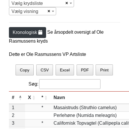
×
Vælg krydsliste
×
Vælg visning
Se årsopdelt oversigt af
Ole
Kronologisk
Rasmussen
s kryds
Dette er Ole Rasmussens VP Artsliste
Copy
CSV
Excel
PDF
Print
Søg:
#
X
*
Navn
1
*
Masaistruds (Struthio camelus)
2
Perlehøne (Numida meleagris)
3
*
Californisk Topvagtel (Callipepla cali