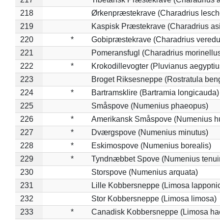
218
Ørkenpræstekrave (Charadrius lesche
219
Kaspisk Præstekrave (Charadrius asi
220
*
Gobipræstekrave (Charadrius veredu
221
Pomeransfugl (Charadrius morinellu
222
*
Krokodillevogter (Pluvianus aegyptiu
223
Broget Riksesneppe (Rostratula ben
224
*
Bartramsklire (Bartramia longicauda)
225
Småspove (Numenius phaeopus)
226
*
Amerikansk Småspove (Numenius h
227
*
Dværgspove (Numenius minutus)
228
*
Eskimospove (Numenius borealis)
229
*
Tyndnæbbet Spove (Numenius tenuiro
230
Storspove (Numenius arquata)
231
Lille Kobbersneppe (Limosa lapponi
232
Stor Kobbersneppe (Limosa limosa)
233
*
Canadisk Kobbersneppe (Limosa ha