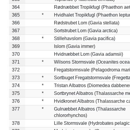
364
Rødnæbbet Tropikfugl (Phaethon ae
365
*
Hvidhalet Tropikfugl (Phaethon leptu
366
Rødstrubet Lom (Gavia stellata)
367
Sortstrubet Lom (Gavia arctica)
368
*
Stillehavslom (Gavia pacifica)
369
Islom (Gavia immer)
370
Hvidnæbbet Lom (Gavia adamsii)
371
*
Wilsons Stormsvale (Oceanites ocea
372
Fregatstormsvale (Pelagodroma mar
373
*
Sortbuget Fregatstormsvale (Fregetta
374
*
Tristan Albatros (Diomedea dabbene
375
*
Sortbrynet Albatros (Thalassarche m
376
*
Hvidkronet Albatros (Thalassarche c
377
*
Gulnæbbet Albatros (Thalassarche
chlororhynchos)
378
Lille Stormsvale (Hydrobates pelagic