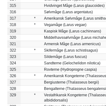
315
Hvidvinget Måge (Larus glaucoides)
316
Sølvmåge (Larus argentatus)
317
*
Amerikansk Sølvmåge (Larus smiths
318
*
Vegamåge (Larus vegae)
319
Kaspisk Måge (Larus cachinnans)
320
Middelhavssølvmåge (Larus michahel
321
Armensk Måge (Larus armenicus)
322
*
Skifermåge (Larus schistisagus)
323
Sildemåge (Larus fuscus)
324
Sandterne (Gelochelidon nilotica)
325
Rovterne (Hydroprogne caspia)
326
*
Amerikansk Kongeterne (Thalasseu
327
Bergiusterne (Thalasseus bergii)
328
Bengalterne (Thalasseus bengalensi
329
*
Vestafrikansk Kongeterne (Thalasse
albididorsalis)