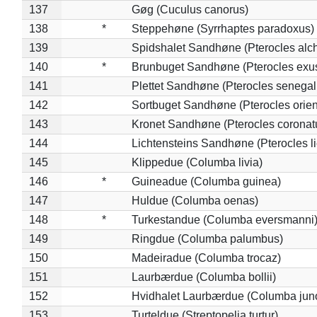
137
Gøg (Cuculus canorus)
138
*
Steppehøne (Syrrhaptes paradoxus)
139
Spidshalet Sandhøne (Pterocles alch
140
*
Brunbuget Sandhøne (Pterocles exus
141
Plettet Sandhøne (Pterocles senegal
142
Sortbuget Sandhøne (Pterocles orient
143
Kronet Sandhøne (Pterocles coronat
144
Lichtensteins Sandhøne (Pterocles lic
145
Klippedue (Columba livia)
146
*
Guineadue (Columba guinea)
147
Huldue (Columba oenas)
148
*
Turkestandue (Columba eversmanni
149
Ringdue (Columba palumbus)
150
Madeiradue (Columba trocaz)
151
Laurbærdue (Columba bollii)
152
Hvidhalet Laurbærdue (Columba jun
153
Turteldue (Streptopelia turtur)