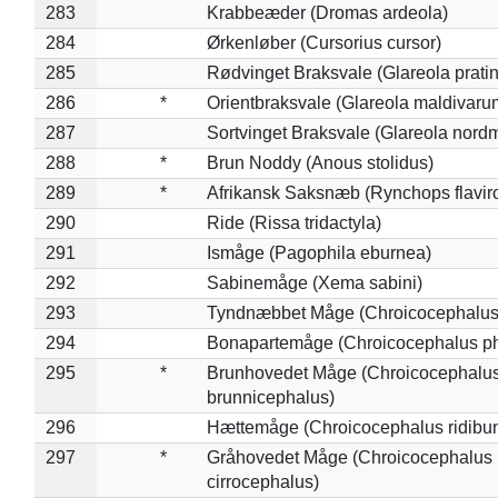
283
Krabbeæder (Dromas ardeola)
284
Ørkenløber (Cursorius cursor)
285
Rødvinget Braksvale (Glareola pratin
286
*
Orientbraksvale (Glareola maldivaru
287
Sortvinget Braksvale (Glareola nord
288
*
Brun Noddy (Anous stolidus)
289
*
Afrikansk Saksnæb (Rynchops flaviro
290
Ride (Rissa tridactyla)
291
Ismåge (Pagophila eburnea)
292
Sabinemåge (Xema sabini)
293
Tyndnæbbet Måge (Chroicocephalus
294
Bonapartemåge (Chroicocephalus ph
295
*
Brunhovedet Måge (Chroicocephalu
brunnicephalus)
296
Hættemåge (Chroicocephalus ridibu
297
*
Gråhovedet Måge (Chroicocephalus
cirrocephalus)