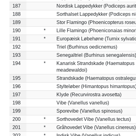
187
Nordisk Lappedykker (Podiceps aurit
188
Sorthalset Lappedykker (Podiceps nig
189
Stor Flamingo (Phoenicopterus rose
190
*
Lille Flamingo (Phoeniconaias minor
191
*
Europæisk Løbehøne (Turnix sylvati
192
Triel (Burhinus oedicnemus)
193
Senegaltriel (Burhinus senegalensis
194
*
Kanarisk Strandskade (Haematopus
meadewaldoi)
195
Strandskade (Haematopus ostralegu
196
Stylteløber (Himantopus himantopus
197
Klyde (Recurvirostra avosetta)
198
Vibe (Vanellus vanellus)
199
Sporevibe (Vanellus spinosus)
200
*
Sorthovedet Vibe (Vanellus tectus)
201
*
Gråhovedet Vibe (Vanellus cinereus)
202
*
Indisk Vibe (Vanellus indicus)