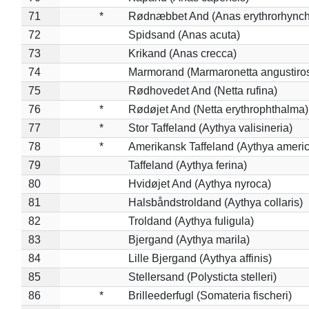
71
*
Rødnæbbet And (Anas erythrorhynch
72
Spidsand (Anas acuta)
73
Krikand (Anas crecca)
74
Marmorand (Marmaronetta angustirost
75
Rødhovedet And (Netta rufina)
76
*
Rødøjet And (Netta erythrophthalma)
77
*
Stor Taffeland (Aythya valisineria)
78
*
Amerikansk Taffeland (Aythya ameri
79
Taffeland (Aythya ferina)
80
Hvidøjet And (Aythya nyroca)
81
Halsbåndstroldand (Aythya collaris)
82
Troldand (Aythya fuligula)
83
Bjergand (Aythya marila)
84
Lille Bjergand (Aythya affinis)
85
Stellersand (Polysticta stelleri)
86
*
Brilleederfugl (Somateria fischeri)