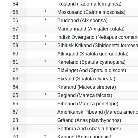
54
Rustand (Tadorna ferruginea)
55
*
Moskusand (Cairina moschata)
56
*
Brudeand (Aix sponsa)
57
Mandarinand (Aix galericulata)
58
*
Indisk Dværgand (Nettapus coroman
59
*
Sibirisk Krikand (Sibirionetta formosa
60
Atlingand (Spatula querquedula)
61
*
Kaneland (Spatula cyanoptera)
62
Blåvinget And (Spatula discors)
63
Skeand (Spatula clypeata)
64
Knarand (Mareca strepera)
65
*
Segland (Mareca falcata)
66
Pibeand (Mareca penelope)
67
Amerikansk Pibeand (Mareca americ
68
Gråand (Anas platyrhynchos)
69
Sortbrun And (Anas rubripes)
70
*
Kapand (Anas capensis)