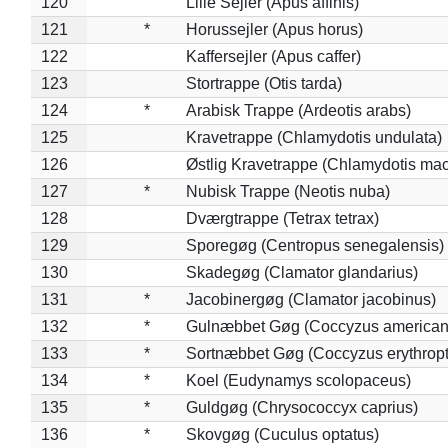
120
Lille Sejler (Apus affinis)
121
*
Horussejler (Apus horus)
122
Kaffersejler (Apus caffer)
123
Stortrappe (Otis tarda)
124
*
Arabisk Trappe (Ardeotis arabs)
125
Kravetrappe (Chlamydotis undulata)
126
Østlig Kravetrappe (Chlamydotis mac
127
*
Nubisk Trappe (Neotis nuba)
128
Dværgtrappe (Tetrax tetrax)
129
Sporegøg (Centropus senegalensis)
130
Skadegøg (Clamator glandarius)
131
*
Jacobinergøg (Clamator jacobinus)
132
*
Gulnæbbet Gøg (Coccyzus american
133
*
Sortnæbbet Gøg (Coccyzus erythrop
134
*
Koel (Eudynamys scolopaceus)
135
*
Guldgøg (Chrysococcyx caprius)
136
*
Skovgøg (Cuculus optatus)