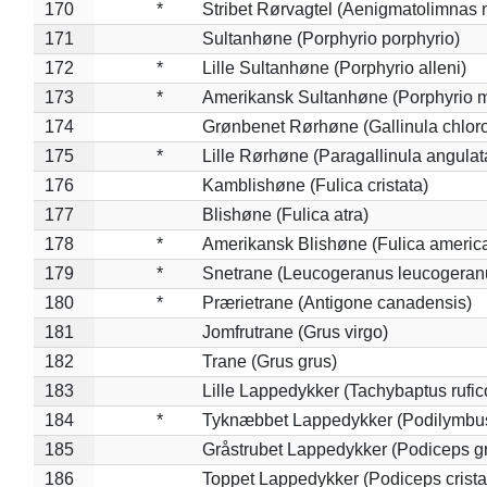
170
*
Stribet Rørvagtel (Aenigmatolimnas 
171
Sultanhøne (Porphyrio porphyrio)
172
*
Lille Sultanhøne (Porphyrio alleni)
173
*
Amerikansk Sultanhøne (Porphyrio m
174
Grønbenet Rørhøne (Gallinula chlor
175
*
Lille Rørhøne (Paragallinula angulat
176
Kamblishøne (Fulica cristata)
177
Blishøne (Fulica atra)
178
*
Amerikansk Blishøne (Fulica americ
179
*
Snetrane (Leucogeranus leucogeran
180
*
Prærietrane (Antigone canadensis)
181
Jomfrutrane (Grus virgo)
182
Trane (Grus grus)
183
Lille Lappedykker (Tachybaptus rufico
184
*
Tyknæbbet Lappedykker (Podilymbu
185
Gråstrubet Lappedykker (Podiceps g
186
Toppet Lappedykker (Podiceps crista