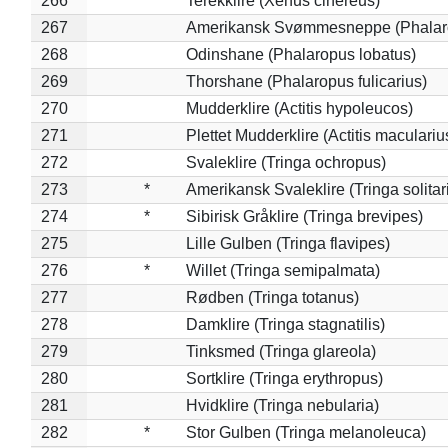
266
Terekklire (Xenus cinereus)
267
Amerikansk Svømmesneppe (Phalarop
268
Odinshane (Phalaropus lobatus)
269
Thorshane (Phalaropus fulicarius)
270
Mudderklire (Actitis hypoleucos)
271
Plettet Mudderklire (Actitis maculariu
272
Svaleklire (Tringa ochropus)
273
*
Amerikansk Svaleklire (Tringa solitar
274
*
Sibirisk Gråklire (Tringa brevipes)
275
Lille Gulben (Tringa flavipes)
276
*
Willet (Tringa semipalmata)
277
Rødben (Tringa totanus)
278
Damklire (Tringa stagnatilis)
279
Tinksmed (Tringa glareola)
280
Sortklire (Tringa erythropus)
281
Hvidklire (Tringa nebularia)
282
*
Stor Gulben (Tringa melanoleuca)