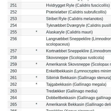
251
Hvidrygget Ryle (Calidris fuscicollis)
252
Prærieløber (Calidris subruficollis)
253
Stribet Ryle (Calidris melanotos)
254
Tyknæbbet Dværgryle (Calidris pusil
255
*
Alaskaryle (Calidris mauri)
256
Langnæbbet Sneppeklire (Limnodro
scolopaceus)
257
*
Kortnæbbet Sneppeklire (Limnodrom
258
Skovsneppe (Scolopax rusticola)
259
*
Amerikansk Skovsneppe (Scolopax m
260
Enkeltbekkasin (Lymnocryptes minim
261
*
Sibirisk Bekkasin (Gallinago stenura
262
*
Tajgabekkasin (Gallinago megala)
263
Tredækker (Gallinago media)
264
Dobbeltbekkasin (Gallinago gallinag
265
*
Amerikansk Bekkasin (Gallinago deli