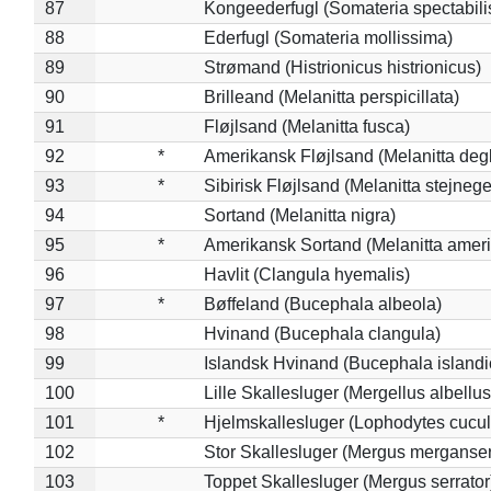
87
Kongeederfugl (Somateria spectabili
88
Ederfugl (Somateria mollissima)
89
Strømand (Histrionicus histrionicus)
90
Brilleand (Melanitta perspicillata)
91
Fløjlsand (Melanitta fusca)
92
*
Amerikansk Fløjlsand (Melanitta deg
93
*
Sibirisk Fløjlsand (Melanitta stejnege
94
Sortand (Melanitta nigra)
95
*
Amerikansk Sortand (Melanitta amer
96
Havlit (Clangula hyemalis)
97
*
Bøffeland (Bucephala albeola)
98
Hvinand (Bucephala clangula)
99
Islandsk Hvinand (Bucephala islandi
100
Lille Skallesluger (Mergellus albellus
101
*
Hjelmskallesluger (Lophodytes cucul
102
Stor Skallesluger (Mergus merganser
103
Toppet Skallesluger (Mergus serrator