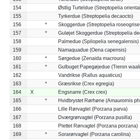
154
Østlig Turteldue (Streptopelia oriental
155
Tyrkerdue (Streptopelia decaocto)
156
*
Skoggerdue (Streptopelia roseogrise
157
*
Guløjet Skoggerdue (Streptopelia de
158
Palmedue (Spilopelia senegalensis)
159
Namaquadue (Oena capensis)
160
*
Sørgedue (Zenaida macroura)
161
*
Gulbuget Papegøjedue (Treron waali
162
Vandrikse (Rallus aquaticus)
163
*
Græsrikse (Crex egregia)
164
X
Engsnarre (Crex crex)
165
*
Hvidbrystet Rørhøne (Amaurornis ph
166
Lille Rørvagtel (Porzana parva)
167
Dværgrørvagtel (Porzana pusilla)
168
Plettet Rørvagtel (Porzana porzana)
169
*
Sorarørvagtel (Porzana carolina)