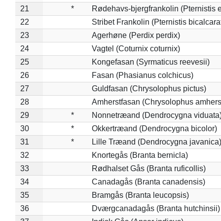
21
*
Rødehavs-bjergfrankolin (Pternistis e
22
Stribet Frankolin (Pternistis bicalcara
23
Agerhøne (Perdix perdix)
24
Vagtel (Coturnix coturnix)
25
Kongefasan (Syrmaticus reevesii)
26
Fasan (Phasianus colchicus)
27
Guldfasan (Chrysolophus pictus)
28
Amherstfasan (Chrysolophus amhers
29
*
Nonnetræand (Dendrocygna viduata
30
*
Okkertræand (Dendrocygna bicolor)
31
*
Lille Træand (Dendrocygna javanica
32
Knortegås (Branta bernicla)
33
Rødhalset Gås (Branta ruficollis)
34
Canadagås (Branta canadensis)
35
Bramgås (Branta leucopsis)
36
Dværgcanadagås (Branta hutchinsii)