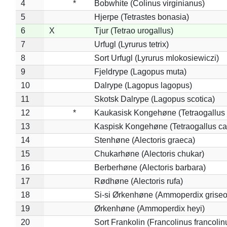
4
*
Bobwhite (Colinus virginianus)
5
Hjerpe (Tetrastes bonasia)
6
X
Tjur (Tetrao urogallus)
7
Urfugl (Lyrurus tetrix)
8
Sort Urfugl (Lyrurus mlokosiewiczi)
9
Fjeldrype (Lagopus muta)
10
Dalrype (Lagopus lagopus)
11
Skotsk Dalrype (Lagopus scotica)
12
*
Kaukasisk Kongehøne (Tetraogallus 
13
Kaspisk Kongehøne (Tetraogallus ca
14
Stenhøne (Alectoris graeca)
15
Chukarhøne (Alectoris chukar)
16
Berberhøne (Alectoris barbara)
17
Rødhøne (Alectoris rufa)
18
Si-si Ørkenhøne (Ammoperdix griseo
19
Ørkenhøne (Ammoperdix heyi)
20
Sort Frankolin (Francolinus francolin