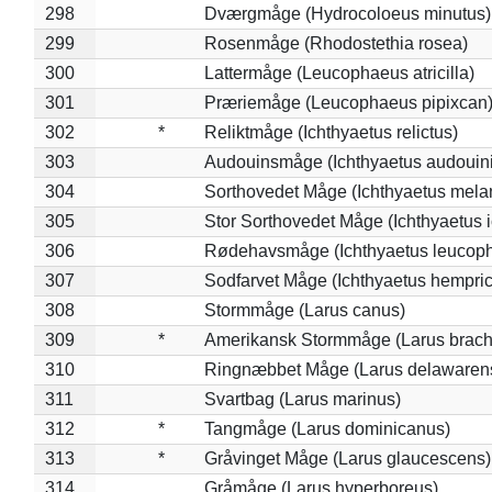
298
Dværgmåge (Hydrocoloeus minutus)
299
Rosenmåge (Rhodostethia rosea)
300
Lattermåge (Leucophaeus atricilla)
301
Præriemåge (Leucophaeus pipixcan
302
*
Reliktmåge (Ichthyaetus relictus)
303
Audouinsmåge (Ichthyaetus audouini
304
Sorthovedet Måge (Ichthyaetus mela
305
Stor Sorthovedet Måge (Ichthyaetus 
306
Rødehavsmåge (Ichthyaetus leucop
307
Sodfarvet Måge (Ichthyaetus hempric
308
Stormmåge (Larus canus)
309
*
Amerikansk Stormmåge (Larus brach
310
Ringnæbbet Måge (Larus delawarens
311
Svartbag (Larus marinus)
312
*
Tangmåge (Larus dominicanus)
313
*
Gråvinget Måge (Larus glaucescens)
314
Gråmåge (Larus hyperboreus)