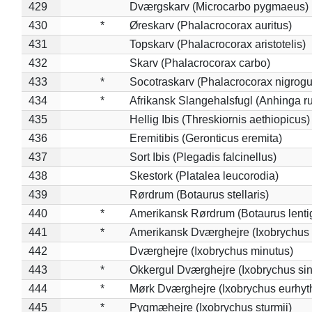
429
Dværgskarv (Microcarbo pygmaeus)
430
*
Øreskarv (Phalacrocorax auritus)
431
Topskarv (Phalacrocorax aristotelis)
432
Skarv (Phalacrocorax carbo)
433
*
Socotraskarv (Phalacrocorax nigrogul
434
*
Afrikansk Slangehalsfugl (Anhinga ru
435
Hellig Ibis (Threskiornis aethiopicus)
436
Eremitibis (Geronticus eremita)
437
Sort Ibis (Plegadis falcinellus)
438
Skestork (Platalea leucorodia)
439
Rørdrum (Botaurus stellaris)
440
*
Amerikansk Rørdrum (Botaurus lenti
441
*
Amerikansk Dværghejre (Ixobrychus e
442
Dværghejre (Ixobrychus minutus)
443
*
Okkergul Dværghejre (Ixobrychus sin
444
*
Mørk Dværghejre (Ixobrychus eurhy
445
*
Pygmæhejre (Ixobrychus sturmii)