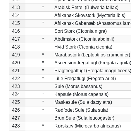
413
*
Arabisk Petrel (Bulweria fallax)
414
Afrikansk Skovstork (Mycteria ibis)
415
*
Afrikansk Gabenæb (Anastomus lame
416
Sort Stork (Ciconia nigra)
417
*
Abdimstork (Ciconia abdimii)
418
Hvid Stork (Ciconia ciconia)
419
*
Marabustork (Leptoptilos crumenifer)
420
*
Ascension-fregatfugl (Fregata aquila
421
*
Pragtfregatfugl (Fregata magnificens
422
*
Lille Fregatfugl (Fregata ariel)
423
Sule (Morus bassanus)
424
*
Kapsule (Morus capensis)
425
*
Maskesule (Sula dactylatra)
426
*
Rødfodet Sule (Sula sula)
427
Brun Sule (Sula leucogaster)
428
*
Rørskarv (Microcarbo africanus)