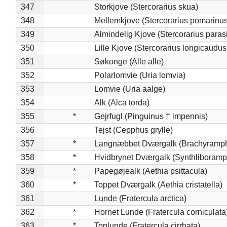
347
Storkjove (Stercorarius skua)
348
Mellemkjove (Stercorarius pomarinus
349
Almindelig Kjove (Stercorarius parasi
350
Lille Kjove (Stercorarius longicaudus
351
Søkonge (Alle alle)
352
Polarlomvie (Uria lomvia)
353
Lomvie (Uria aalge)
354
Alk (Alca torda)
355
*
Gejrfugl (Pinguinus † impennis)
356
Tejst (Cepphus grylle)
357
*
Langnæbbet Dværgalk (Brachyramph
358
*
Hvidbrynet Dværgalk (Synthliboramp
359
*
Papegøjealk (Aethia psittacula)
360
*
Toppet Dværgalk (Aethia cristatella)
361
Lunde (Fratercula arctica)
362
*
Hornet Lunde (Fratercula corniculata
363
*
Toplunde (Fratercula cirrhata)