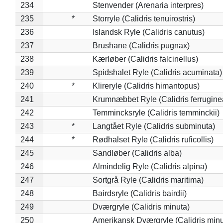
234
Stenvender (Arenaria interpres)
235
*
Storryle (Calidris tenuirostris)
236
Islandsk Ryle (Calidris canutus)
237
Brushane (Calidris pugnax)
238
Kærløber (Calidris falcinellus)
239
Spidshalet Ryle (Calidris acuminata)
240
*
Klireryle (Calidris himantopus)
241
Krumnæbbet Ryle (Calidris ferrugine
242
Temmincksryle (Calidris temminckii)
243
*
Langtået Ryle (Calidris subminuta)
244
*
Rødhalset Ryle (Calidris ruficollis)
245
Sandløber (Calidris alba)
246
Almindelig Ryle (Calidris alpina)
247
Sortgrå Ryle (Calidris maritima)
248
Bairdsryle (Calidris bairdii)
249
Dværgryle (Calidris minuta)
250
Amerikansk Dværgryle (Calidris minut