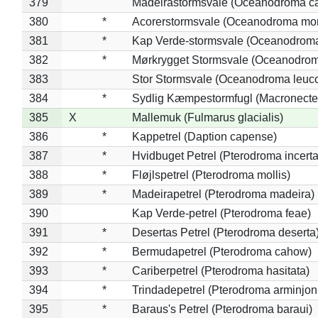
379
Madeirastormsvale (Oceanodroma ca
380
*
Acorerstormsvale (Oceanodroma mon
381
*
Kap Verde-stormsvale (Oceanodroma
382
*
Mørkrygget Stormsvale (Oceanodrom
383
Stor Stormsvale (Oceanodroma leuc
384
*
Sydlig Kæmpestormfugl (Macronecte
385
X
Mallemuk (Fulmarus glacialis)
386
*
Kappetrel (Daption capense)
387
*
Hvidbuget Petrel (Pterodroma incerta
388
*
Fløjlspetrel (Pterodroma mollis)
389
*
Madeirapetrel (Pterodroma madeira)
390
Kap Verde-petrel (Pterodroma feae)
391
*
Desertas Petrel (Pterodroma deserta
392
*
Bermudapetrel (Pterodroma cahow)
393
*
Cariberpetrel (Pterodroma hasitata)
394
*
Trindadepetrel (Pterodroma arminjon
395
*
Baraus's Petrel (Pterodroma baraui)