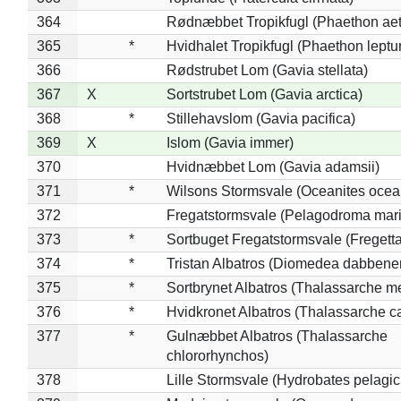
364
Rødnæbbet Tropikfugl (Phaethon ae
365
*
Hvidhalet Tropikfugl (Phaethon leptu
366
Rødstrubet Lom (Gavia stellata)
367
X
Sortstrubet Lom (Gavia arctica)
368
*
Stillehavslom (Gavia pacifica)
369
X
Islom (Gavia immer)
370
Hvidnæbbet Lom (Gavia adamsii)
371
*
Wilsons Stormsvale (Oceanites ocea
372
Fregatstormsvale (Pelagodroma mar
373
*
Sortbuget Fregatstormsvale (Fregetta
374
*
Tristan Albatros (Diomedea dabbene
375
*
Sortbrynet Albatros (Thalassarche m
376
*
Hvidkronet Albatros (Thalassarche c
377
*
Gulnæbbet Albatros (Thalassarche
chlororhynchos)
378
Lille Stormsvale (Hydrobates pelagic