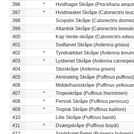
396
*
Hvidhaget Skråpe (Procellaria aequin
397
*
Hvidmasket Skråpe (Calonectris leu
398
Scopolis Skråpe (Calonectris diome
399
Atlantisk Skråpe (Calonectris boreali
400
Kap Verde-skråpe (Calonectris edwar
401
Sodfarvet Skråpe (Ardenna grisea)
402
*
Tyndnæbbet Skråpe (Ardenna tenuiro
403
*
Lysbenet Skråpe (Ardenna carneipes
404
Storskråpe (Ardenna gravis)
405
Almindelig Skråpe (Puffinus puffinus
406
Middelhavsskråpe (Puffinus yelkoua
407
*
Tropeskråpe (Puffinus lherminieri)
408
*
Persisk Skråpe (Puffinus persicus)
409
*
Tropisk Skråpe (Puffinus bailloni)
410
Lille Skråpe (Puffinus baroli)
411
*
Dværgskråpe (Puffinus boydi)
412
Spidshalet Petrel (Bulweria bulwerii)