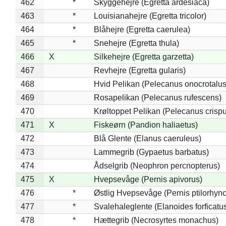
462
*
Skyggehejre (Egretta ardesiaca)
463
*
Louisianahejre (Egretta tricolor)
464
*
Blåhejre (Egretta caerulea)
465
*
Snehejre (Egretta thula)
466
X
Silkehejre (Egretta garzetta)
467
Revhejre (Egretta gularis)
468
Hvid Pelikan (Pelecanus onocrotalus
469
Rosapelikan (Pelecanus rufescens)
470
Krøltoppet Pelikan (Pelecanus crisp
471
X
Fiskeørn (Pandion haliaetus)
472
Blå Glente (Elanus caeruleus)
473
Lammegrib (Gypaetus barbatus)
474
Ådselgrib (Neophron percnopterus)
475
X
Hvepsevåge (Pernis apivorus)
476
*
Østlig Hvepsevåge (Pernis ptilorhyn
477
*
Svalehaleglente (Elanoides forficatu
478
*
Hættegrib (Necrosyrtes monachus)