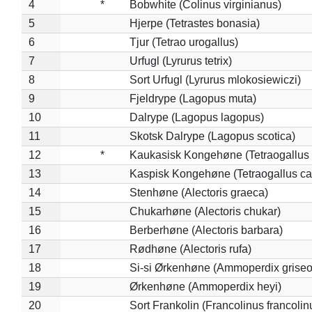
4
*
Bobwhite (Colinus virginianus)
5
Hjerpe (Tetrastes bonasia)
6
Tjur (Tetrao urogallus)
7
Urfugl (Lyrurus tetrix)
8
Sort Urfugl (Lyrurus mlokosiewiczi)
9
Fjeldrype (Lagopus muta)
10
Dalrype (Lagopus lagopus)
11
Skotsk Dalrype (Lagopus scotica)
12
*
Kaukasisk Kongehøne (Tetraogallus 
13
Kaspisk Kongehøne (Tetraogallus ca
14
Stenhøne (Alectoris graeca)
15
Chukarhøne (Alectoris chukar)
16
Berberhøne (Alectoris barbara)
17
Rødhøne (Alectoris rufa)
18
Si-si Ørkenhøne (Ammoperdix griseo
19
Ørkenhøne (Ammoperdix heyi)
20
Sort Frankolin (Francolinus francolin