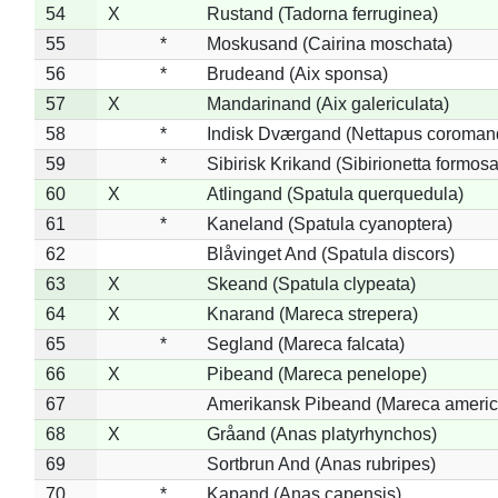
54
X
Rustand (Tadorna ferruginea)
55
*
Moskusand (Cairina moschata)
56
*
Brudeand (Aix sponsa)
57
X
Mandarinand (Aix galericulata)
58
*
Indisk Dværgand (Nettapus coroman
59
*
Sibirisk Krikand (Sibirionetta formosa
60
X
Atlingand (Spatula querquedula)
61
*
Kaneland (Spatula cyanoptera)
62
Blåvinget And (Spatula discors)
63
X
Skeand (Spatula clypeata)
64
X
Knarand (Mareca strepera)
65
*
Segland (Mareca falcata)
66
X
Pibeand (Mareca penelope)
67
Amerikansk Pibeand (Mareca americ
68
X
Gråand (Anas platyrhynchos)
69
Sortbrun And (Anas rubripes)
70
*
Kapand (Anas capensis)