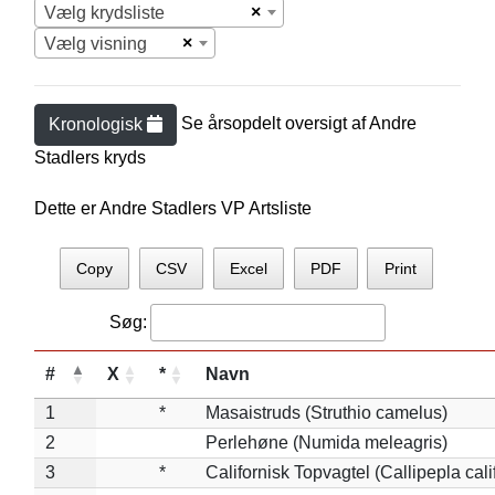
×
Vælg krydsliste
×
Vælg visning
Se årsopdelt oversigt af
Andre
Kronologisk
Stadler
s kryds
Dette er Andre Stadlers VP Artsliste
Copy
CSV
Excel
PDF
Print
Søg:
#
X
*
Navn
1
*
Masaistruds (Struthio camelus)
2
Perlehøne (Numida meleagris)
3
*
Californisk Topvagtel (Callipepla cali