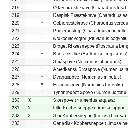
218
Ørkenpræstekrave (Charadrius lesche
219
Kaspisk Præstekrave (Charadrius asi
220
*
Gobipræstekrave (Charadrius veredu
221
Pomeransfugl (Charadrius morinellu
222
*
Krokodillevogter (Pluvianus aegyptiu
223
Broget Riksesneppe (Rostratula ben
224
*
Bartramsklire (Bartramia longicauda)
225
Småspove (Numenius phaeopus)
226
*
Amerikansk Småspove (Numenius h
227
*
Dværgspove (Numenius minutus)
228
*
Eskimospove (Numenius borealis)
229
*
Tyndnæbbet Spove (Numenius tenuiro
230
X
Storspove (Numenius arquata)
231
X
Lille Kobbersneppe (Limosa lapponi
232
X
Stor Kobbersneppe (Limosa limosa)
233
*
Canadisk Kobbersneppe (Limosa ha