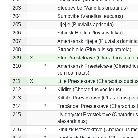
203
Steppevibe (Vanellus gregarius)
204
Sumpvibe (Vanellus leucurus)
205
Hjejle (Pluvialis apricaria)
206
Sibirisk Hjejle (Pluvialis fulva)
207
Amerikansk Hjejle (Pluvialis dominic
208
Strandhjejle (Pluvialis squatarola)
209
X
Stor Præstekrave (Charadrius hiaticu
210
*
Amerikansk Præstekrave (Charadriu
semipalmatus)
211
X
Lille Præstekrave (Charadrius dubius
212
*
Kildire (Charadrius vociferus)
213
Kittlitz' Præstekrave (Charadrius pec
214
*
Trebåndet Præstekrave (Charadrius tr
215
Hvidbrystet Præstekrave (Charadrius
alexandrinus)
216
*
Sibirisk Præstekrave (Charadrius mo
217
*
Tibetansk Præstekrave (Charadrius at