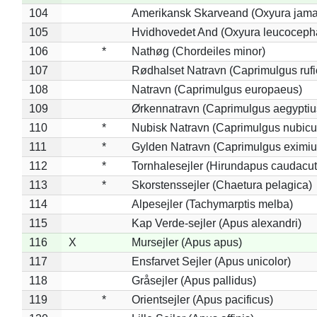
104
Amerikansk Skarveand (Oxyura jama
105
Hvidhovedet And (Oxyura leucoceph
106
*
Nathøg (Chordeiles minor)
107
Rødhalset Natravn (Caprimulgus rufic
108
Natravn (Caprimulgus europaeus)
109
Ørkennatravn (Caprimulgus aegyptiu
110
*
Nubisk Natravn (Caprimulgus nubicu
111
*
Gylden Natravn (Caprimulgus eximiu
112
*
Tornhalesejler (Hirundapus caudacut
113
*
Skorstenssejler (Chaetura pelagica)
114
Alpesejler (Tachymarptis melba)
115
Kap Verde-sejler (Apus alexandri)
116
X
Mursejler (Apus apus)
117
Ensfarvet Sejler (Apus unicolor)
118
Gråsejler (Apus pallidus)
119
*
Orientsejler (Apus pacificus)