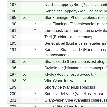
187
Nordisk Lappedykker (Podiceps aurit
188
X
Sorthalset Lappedykker (Podiceps nig
189
X
Stor Flamingo (Phoenicopterus rose
190
*
Lille Flamingo (Phoeniconaias minor
191
*
Europæisk Løbehøne (Turnix sylvati
192
Triel (Burhinus oedicnemus)
193
Senegaltriel (Burhinus senegalensis
194
*
Kanarisk Strandskade (Haematopus
meadewaldoi)
195
X
Strandskade (Haematopus ostralegu
196
Stylteløber (Himantopus himantopus
197
X
Klyde (Recurvirostra avosetta)
198
X
Vibe (Vanellus vanellus)
199
Sporevibe (Vanellus spinosus)
200
*
Sorthovedet Vibe (Vanellus tectus)
201
*
Gråhovedet Vibe (Vanellus cinereus)
202
*
Indisk Vibe (Vanellus indicus)