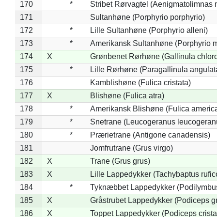
170
*
Stribet Rørvagtel (Aenigmatolimnas 
171
Sultanhøne (Porphyrio porphyrio)
172
*
Lille Sultanhøne (Porphyrio alleni)
173
*
Amerikansk Sultanhøne (Porphyrio m
174
X
Grønbenet Rørhøne (Gallinula chlor
175
*
Lille Rørhøne (Paragallinula angulat
176
Kamblishøne (Fulica cristata)
177
X
Blishøne (Fulica atra)
178
*
Amerikansk Blishøne (Fulica americ
179
*
Snetrane (Leucogeranus leucogeran
180
*
Prærietrane (Antigone canadensis)
181
Jomfrutrane (Grus virgo)
182
X
Trane (Grus grus)
183
X
Lille Lappedykker (Tachybaptus rufico
184
*
Tyknæbbet Lappedykker (Podilymbu
185
X
Gråstrubet Lappedykker (Podiceps g
186
X
Toppet Lappedykker (Podiceps crista