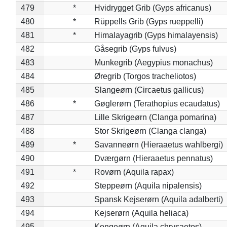
479
*
Hvidrygget Grib (Gyps africanus)
480
*
Rüppells Grib (Gyps rueppelli)
481
*
Himalayagrib (Gyps himalayensis)
482
Gåsegrib (Gyps fulvus)
483
Munkegrib (Aegypius monachus)
484
Øregrib (Torgos tracheliotos)
485
Slangeørn (Circaetus gallicus)
486
*
Gøglerørn (Terathopius ecaudatus)
487
Lille Skrigeørn (Clanga pomarina)
488
Stor Skrigeørn (Clanga clanga)
489
*
Savanneørn (Hieraaetus wahlbergi)
490
Dværgørn (Hieraaetus pennatus)
491
*
Rovørn (Aquila rapax)
492
Steppeørn (Aquila nipalensis)
493
Spansk Kejserørn (Aquila adalberti)
494
Kejserørn (Aquila heliaca)
495
Kongeørn (Aquila chrysaetos)