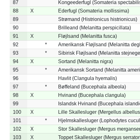
87
Kongeederfugl (Somateria spectabili
88
X
Ederfugl (Somateria mollissima)
89
Strømand (Histrionicus histrionicus)
90
Brilleand (Melanitta perspicillata)
91
X
Fløjlsand (Melanitta fusca)
92
*
Amerikansk Fløjlsand (Melanitta deg
93
*
Sibirisk Fløjlsand (Melanitta stejnege
94
X
Sortand (Melanitta nigra)
95
*
Amerikansk Sortand (Melanitta amer
96
Havlit (Clangula hyemalis)
97
*
Bøffeland (Bucephala albeola)
98
X
Hvinand (Bucephala clangula)
99
Islandsk Hvinand (Bucephala islandi
100
X
Lille Skallesluger (Mergellus albellus
101
*
Hjelmskallesluger (Lophodytes cucul
102
X
Stor Skallesluger (Mergus merganser
103
X
Toppet Skallesluger (Mergus serrator