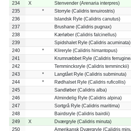
234
X
Stenvender (Arenaria interpres)
235
*
Storryle (Calidris tenuirostris)
236
Islandsk Ryle (Calidris canutus)
237
Brushane (Calidris pugnax)
238
Kærløber (Calidris falcinellus)
239
Spidshalet Ryle (Calidris acuminata)
240
*
Klireryle (Calidris himantopus)
241
Krumnæbbet Ryle (Calidris ferrugine
242
Temmincksryle (Calidris temminckii)
243
*
Langtået Ryle (Calidris subminuta)
244
*
Rødhalset Ryle (Calidris ruficollis)
245
Sandløber (Calidris alba)
246
Almindelig Ryle (Calidris alpina)
247
Sortgrå Ryle (Calidris maritima)
248
Bairdsryle (Calidris bairdii)
249
X
Dværgryle (Calidris minuta)
250
Amerikansk Dværgryle (Calidris minut