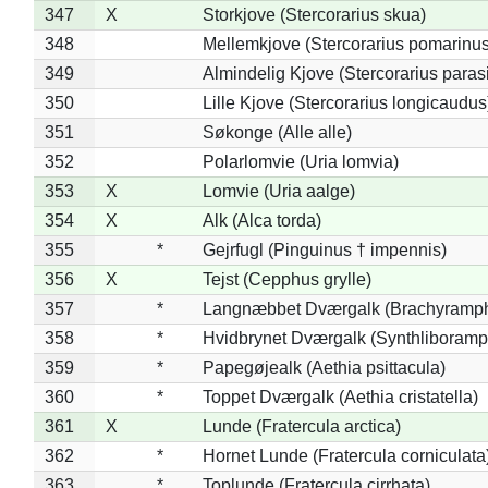
347
X
Storkjove (Stercorarius skua)
348
Mellemkjove (Stercorarius pomarinus
349
Almindelig Kjove (Stercorarius parasi
350
Lille Kjove (Stercorarius longicaudus
351
Søkonge (Alle alle)
352
Polarlomvie (Uria lomvia)
353
X
Lomvie (Uria aalge)
354
X
Alk (Alca torda)
355
*
Gejrfugl (Pinguinus † impennis)
356
X
Tejst (Cepphus grylle)
357
*
Langnæbbet Dværgalk (Brachyramph
358
*
Hvidbrynet Dværgalk (Synthliboramp
359
*
Papegøjealk (Aethia psittacula)
360
*
Toppet Dværgalk (Aethia cristatella)
361
X
Lunde (Fratercula arctica)
362
*
Hornet Lunde (Fratercula corniculata
363
*
Toplunde (Fratercula cirrhata)