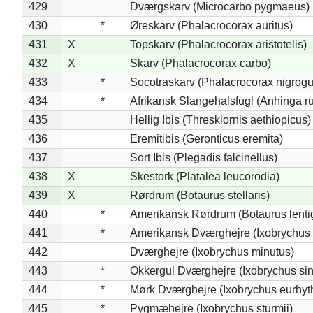
429
Dværgskarv (Microcarbo pygmaeus)
430
*
Øreskarv (Phalacrocorax auritus)
431
X
Topskarv (Phalacrocorax aristotelis)
432
X
Skarv (Phalacrocorax carbo)
433
*
Socotraskarv (Phalacrocorax nigrogul
434
*
Afrikansk Slangehalsfugl (Anhinga ru
435
Hellig Ibis (Threskiornis aethiopicus)
436
Eremitibis (Geronticus eremita)
437
Sort Ibis (Plegadis falcinellus)
438
X
Skestork (Platalea leucorodia)
439
X
Rørdrum (Botaurus stellaris)
440
*
Amerikansk Rørdrum (Botaurus lenti
441
*
Amerikansk Dværghejre (Ixobrychus e
442
Dværghejre (Ixobrychus minutus)
443
*
Okkergul Dværghejre (Ixobrychus sin
444
*
Mørk Dværghejre (Ixobrychus eurhy
445
*
Pygmæhejre (Ixobrychus sturmii)