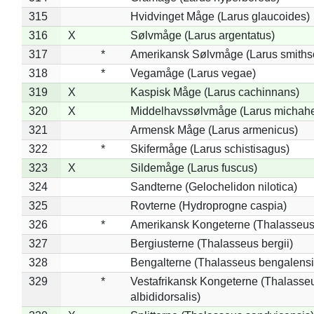
315
Hvidvinget Måge (Larus glaucoides)
316
X
Sølvmåge (Larus argentatus)
317
*
Amerikansk Sølvmåge (Larus smiths
318
*
Vegamåge (Larus vegae)
319
X
Kaspisk Måge (Larus cachinnans)
320
X
Middelhavssølvmåge (Larus michahel
321
Armensk Måge (Larus armenicus)
322
*
Skifermåge (Larus schistisagus)
323
X
Sildemåge (Larus fuscus)
324
Sandterne (Gelochelidon nilotica)
325
Rovterne (Hydroprogne caspia)
326
*
Amerikansk Kongeterne (Thalasseu
327
Bergiusterne (Thalasseus bergii)
328
Bengalterne (Thalasseus bengalensi
329
*
Vestafrikansk Kongeterne (Thalasse
albididorsalis)