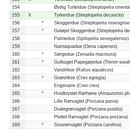
154
Østlig Turteldue (Streptopelia oriental
155
X
Tyrkerdue (Streptopelia decaocto)
156
*
Skoggerdue (Streptopelia roseogrise
157
*
Guløjet Skoggerdue (Streptopelia de
158
Palmedue (Spilopelia senegalensis)
159
Namaquadue (Oena capensis)
160
*
Sørgedue (Zenaida macroura)
161
*
Gulbuget Papegøjedue (Treron waali
162
Vandrikse (Rallus aquaticus)
163
*
Græsrikse (Crex egregia)
164
Engsnarre (Crex crex)
165
*
Hvidbrystet Rørhøne (Amaurornis ph
166
Lille Rørvagtel (Porzana parva)
167
Dværgrørvagtel (Porzana pusilla)
168
Plettet Rørvagtel (Porzana porzana)
169
*
Sorarørvagtel (Porzana carolina)