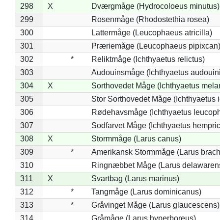
298
X
Dværgmåge (Hydrocoloeus minutus)
299
Rosenmåge (Rhodostethia rosea)
300
Lattermåge (Leucophaeus atricilla)
301
Præriemåge (Leucophaeus pipixcan
302
*
Reliktmåge (Ichthyaetus relictus)
303
Audouinsmåge (Ichthyaetus audouini
304
X
Sorthovedet Måge (Ichthyaetus mela
305
Stor Sorthovedet Måge (Ichthyaetus 
306
Rødehavsmåge (Ichthyaetus leucop
307
Sodfarvet Måge (Ichthyaetus hempric
308
X
Stormmåge (Larus canus)
309
*
Amerikansk Stormmåge (Larus brach
310
Ringnæbbet Måge (Larus delawarens
311
X
Svartbag (Larus marinus)
312
*
Tangmåge (Larus dominicanus)
313
*
Gråvinget Måge (Larus glaucescens)
314
Gråmåge (Larus hyperboreus)