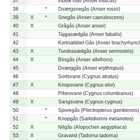
37
Indisk Gås (Anser indicus)
38
*
Dværgsnegås (Anser rossii)
39
X
*
Snegås (Anser caerulescens)
40
X
Grågås (Anser anser)
41
Tajgasædgås (Anser fabalis)
42
Kortnæbbet Gås (Anser brachyrhync
43
X
Tundrasædgås (Anser serrirostris)
44
X
Blisgås (Anser albifrons)
45
Dværggås (Anser erythropus)
46
Sortsvane (Cygnus atratus)
47
X
Knopsvane (Cygnus olor)
48
Pibesvane (Cygnus columbianus)
49
X
Sangsvane (Cygnus cygnus)
50
*
Sporegås (Plectropterus gambensis)
51
*
Knopgås (Sarkidiornis melanotos)
52
X
Nilgås (Alopochen aegyptiaca)
53
X
Gravand (Tadorna tadorna)