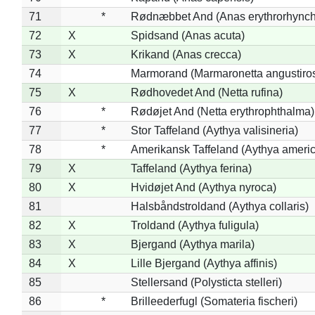
71
*
Rødnæbbet And (Anas erythrorhynch
72
X
Spidsand (Anas acuta)
73
X
Krikand (Anas crecca)
74
Marmorand (Marmaronetta angustirost
75
X
Rødhovedet And (Netta rufina)
76
*
Rødøjet And (Netta erythrophthalma)
77
*
Stor Taffeland (Aythya valisineria)
78
*
Amerikansk Taffeland (Aythya ameri
79
X
Taffeland (Aythya ferina)
80
X
Hvidøjet And (Aythya nyroca)
81
Halsbåndstroldand (Aythya collaris)
82
X
Troldand (Aythya fuligula)
83
X
Bjergand (Aythya marila)
84
X
Lille Bjergand (Aythya affinis)
85
Stellersand (Polysticta stelleri)
86
*
Brilleederfugl (Somateria fischeri)