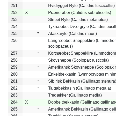
251
Hvidrygget Ryle (Calidris fuscicollis)
252
X
Prærieløber (Calidris subruficollis)
253
Stribet Ryle (Calidris melanotos)
254
Tyknæbbet Dværgryle (Calidris pusil
255
*
Alaskaryle (Calidris mauri)
256
Langnæbbet Sneppeklire (Limnodro
scolopaceus)
257
*
Kortnæbbet Sneppeklire (Limnodrom
258
Skovsneppe (Scolopax rusticola)
259
*
Amerikansk Skovsneppe (Scolopax m
260
Enkeltbekkasin (Lymnocryptes minim
261
*
Sibirisk Bekkasin (Gallinago stenura
262
*
Tajgabekkasin (Gallinago megala)
263
Tredækker (Gallinago media)
264
X
Dobbeltbekkasin (Gallinago gallinag
265
*
Amerikansk Bekkasin (Gallinago deli