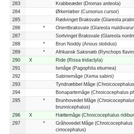
283
Krabbeæder (Dromas ardeola)
284
Ørkenløber (Cursorius cursor)
285
Rødvinget Braksvale (Glareola pratin
286
*
Orientbraksvale (Glareola maldivaru
287
Sortvinget Braksvale (Glareola nord
288
*
Brun Noddy (Anous stolidus)
289
*
Afrikansk Saksnæb (Rynchops flaviro
290
X
Ride (Rissa tridactyla)
291
Ismåge (Pagophila eburnea)
292
Sabinemåge (Xema sabini)
293
Tyndnæbbet Måge (Chroicocephalus
294
Bonapartemåge (Chroicocephalus ph
295
*
Brunhovedet Måge (Chroicocephalu
brunnicephalus)
296
X
Hættemåge (Chroicocephalus ridibu
297
*
Gråhovedet Måge (Chroicocephalus
cirrocephalus)