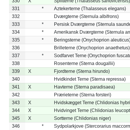
330
X
Splitterne (Thalasseus sandvicensis)
331
*
Aztekerterne (Thalasseus elegans)
332
Dværgterne (Sternula albifrons)
333
*
Persisk Dværgterne (Sternula saunde
334
*
Amerikansk Dværgterne (Sternula ant
335
*
Beringsterne (Onychoprion aleuticus
336
Brilleterne (Onychoprion anaethetus)
337
*
Sodfarvet Terne (Onychoprion fuscat
338
Rosenterne (Sterna dougallii)
339
X
Fjordterne (Sterna hirundo)
340
Hvidkindet Terne (Sterna repressa)
341
X
Havterne (Sterna paradisaea)
342
Prærieterne (Sterna forsteri)
343
X
Hvidskægget Terne (Chlidonias hybr
344
X
Hvidvinget Terne (Chlidonias leucopt
345
X
Sortterne (Chlidonias niger)
346
*
Sydpolarkjove (Stercorarius maccorm