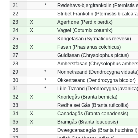
21
*
Rødehavs-bjergfrankolin (Pternistis e
22
Stribet Frankolin (Pternistis bicalcara
23
X
Agerhøne (Perdix perdix)
24
X
Vagtel (Coturnix coturnix)
25
Kongefasan (Syrmaticus reevesii)
26
X
Fasan (Phasianus colchicus)
27
Guldfasan (Chrysolophus pictus)
28
Amherstfasan (Chrysolophus amhers
29
*
Nonnetræand (Dendrocygna viduata
30
*
Okkertræand (Dendrocygna bicolor)
31
*
Lille Træand (Dendrocygna javanica
32
X
Knortegås (Branta bernicla)
33
Rødhalset Gås (Branta ruficollis)
34
X
Canadagås (Branta canadensis)
35
X
Bramgås (Branta leucopsis)
36
Dværgcanadagås (Branta hutchinsii)