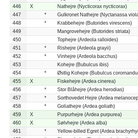
446
X
Nathejre (Nycticorax nycticorax)
447
*
Gulkronet Nathejre (Nyctanassa viol
448
*
Krabbehejre (Butorides virescens)
449
Mangrovehejre (Butorides striata)
450
Tophejre (Ardeola ralloides)
451
*
Rishejre (Ardeola grayii)
452
*
Vinhejre (Ardeola bacchus)
453
Kohejre (Bubulcus ibis)
454
*
Østlig Kohejre (Bubulcus coromandu
455
X
Fiskehejre (Ardea cinerea)
456
*
Stor Blåhejre (Ardea herodias)
457
*
Sorthovedet Hejre (Ardea melanocep
458
*
Goliathejre (Ardea goliath)
459
X
Purpurhejre (Ardea purpurea)
460
X
Sølvhejre (Ardea alba)
461
*
Yellow-billed Egret (Ardea brachyrh