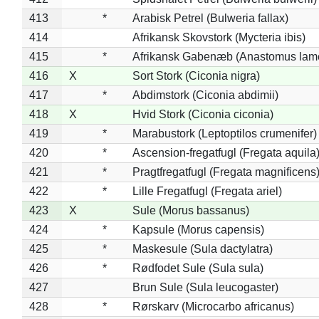
413
*
Arabisk Petrel (Bulweria fallax)
414
Afrikansk Skovstork (Mycteria ibis)
415
*
Afrikansk Gabenæb (Anastomus lame
416
X
Sort Stork (Ciconia nigra)
417
*
Abdimstork (Ciconia abdimii)
418
X
Hvid Stork (Ciconia ciconia)
419
*
Marabustork (Leptoptilos crumenifer)
420
*
Ascension-fregatfugl (Fregata aquila
421
*
Pragtfregatfugl (Fregata magnificens
422
*
Lille Fregatfugl (Fregata ariel)
423
X
Sule (Morus bassanus)
424
*
Kapsule (Morus capensis)
425
*
Maskesule (Sula dactylatra)
426
*
Rødfodet Sule (Sula sula)
427
Brun Sule (Sula leucogaster)
428
*
Rørskarv (Microcarbo africanus)