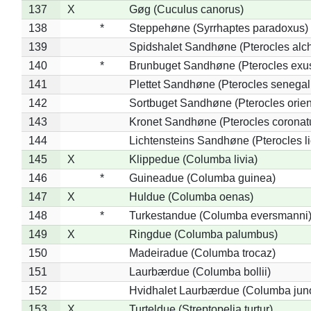
137
X
Gøg (Cuculus canorus)
138
*
Steppehøne (Syrrhaptes paradoxus)
139
Spidshalet Sandhøne (Pterocles alch
140
*
Brunbuget Sandhøne (Pterocles exus
141
Plettet Sandhøne (Pterocles senegal
142
Sortbuget Sandhøne (Pterocles orient
143
Kronet Sandhøne (Pterocles coronat
144
Lichtensteins Sandhøne (Pterocles lic
145
X
Klippedue (Columba livia)
146
*
Guineadue (Columba guinea)
147
X
Huldue (Columba oenas)
148
*
Turkestandue (Columba eversmanni
149
X
Ringdue (Columba palumbus)
150
Madeiradue (Columba trocaz)
151
Laurbærdue (Columba bollii)
152
Hvidhalet Laurbærdue (Columba jun
153
X
Turteldue (Streptopelia turtur)