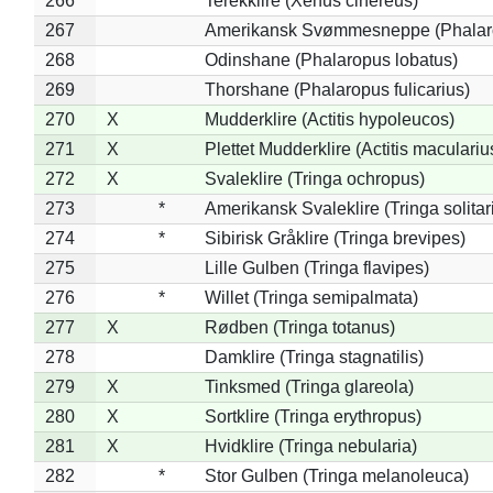
266
Terekklire (Xenus cinereus)
267
Amerikansk Svømmesneppe (Phalarop
268
Odinshane (Phalaropus lobatus)
269
Thorshane (Phalaropus fulicarius)
270
X
Mudderklire (Actitis hypoleucos)
271
X
Plettet Mudderklire (Actitis maculariu
272
X
Svaleklire (Tringa ochropus)
273
*
Amerikansk Svaleklire (Tringa solitar
274
*
Sibirisk Gråklire (Tringa brevipes)
275
Lille Gulben (Tringa flavipes)
276
*
Willet (Tringa semipalmata)
277
X
Rødben (Tringa totanus)
278
Damklire (Tringa stagnatilis)
279
X
Tinksmed (Tringa glareola)
280
X
Sortklire (Tringa erythropus)
281
X
Hvidklire (Tringa nebularia)
282
*
Stor Gulben (Tringa melanoleuca)