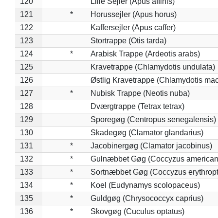
120
Lille Sejler (Apus affinis)
121
*
Horussejler (Apus horus)
122
Kaffersejler (Apus caffer)
123
Stortrappe (Otis tarda)
124
*
Arabisk Trappe (Ardeotis arabs)
125
Kravetrappe (Chlamydotis undulata)
126
Østlig Kravetrappe (Chlamydotis mac
127
*
Nubisk Trappe (Neotis nuba)
128
Dværgtrappe (Tetrax tetrax)
129
Sporegøg (Centropus senegalensis)
130
Skadegøg (Clamator glandarius)
131
*
Jacobinergøg (Clamator jacobinus)
132
*
Gulnæbbet Gøg (Coccyzus american
133
*
Sortnæbbet Gøg (Coccyzus erythrop
134
*
Koel (Eudynamys scolopaceus)
135
*
Guldgøg (Chrysococcyx caprius)
136
*
Skovgøg (Cuculus optatus)