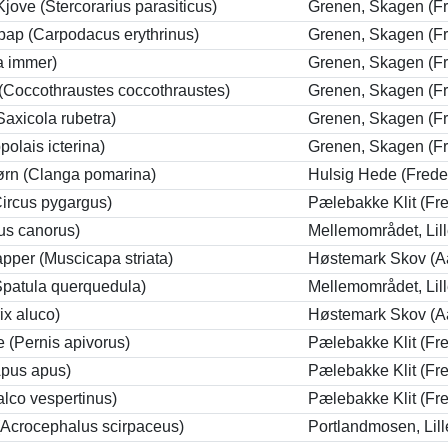
jove (Stercorarius parasiticus)
Grenen, Skagen (Fr
ap (Carpodacus erythrinus)
Grenen, Skagen (Fr
a immer)
Grenen, Skagen (Fr
(Coccothraustes coccothraustes)
Grenen, Skagen (Fr
Saxicola rubetra)
Grenen, Skagen (Fr
olais icterina)
Grenen, Skagen (Fr
eørn (Clanga pomarina)
Hulsig Hede (Frede
ircus pygargus)
Pælebakke Klit (Fr
us canorus)
Mellemområdet, Lil
pper (Muscicapa striata)
Høstemark Skov (A
Spatula querquedula)
Mellemområdet, Lil
ix aluco)
Høstemark Skov (A
(Pernis apivorus)
Pælebakke Klit (Fr
Apus apus)
Pælebakke Klit (Fr
alco vespertinus)
Pælebakke Klit (Fr
Acrocephalus scirpaceus)
Portlandmosen, Lil