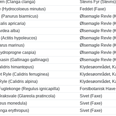
ørn (Clanga clanga)
Stevns Fyr (Stevns)
(Hydrocoloeus minutus)
Feddet (Faxe)
(Panurus biarmicus)
Ølsemagle Revle (
ialis apricaria)
Ølsemagle Revle (
Ardea alba)
Ølsemagle Revle (
 (Actitis hypoleucos)
Ølsemagle Revle (
arus marinus)
Ølsemagle Revle (
ydroprogne caspia)
Ølsemagle Revle (
asin (Gallinago gallinago)
Ølsemagle Revle (
alidris himantopus)
Klydesøområdet, K
Ryle (Calidris ferruginea)
Klydesøområdet, K
yle (Calidris alpina)
Klydesøområdet, K
uglekonge (Regulus ignicapilla)
Forstbotanisk Have 
raksvale (Glareola pratincola)
Sivet (Faxe)
oeus monedula)
Sivet (Faxe)
ringa erythropus)
Sivet (Faxe)