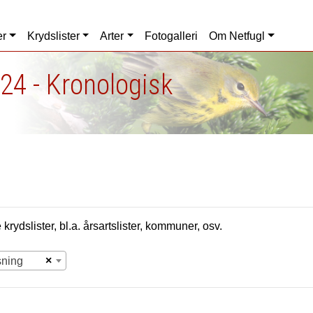
er
Krydslister
Arter
Fotogalleri
Om Netfugl
24 - Kronologisk
krydslister, bl.a. årsartslister, kommuner, osv.
×
sning