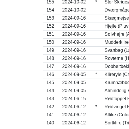
155
2024-10-02
*
Stor Skrige
154
2024-10-02
Dværgmåge 
153
2024-09-16
Skægmejse 
152
2024-09-16
Hjejle (Pluv
151
2024-09-16
Sølvhejre (
150
2024-09-16
Mudderklire
149
2024-09-16
Svartbag (L
148
2024-09-16
Rovterne (H
147
2024-09-16
Dobbeltbekk
146
2024-09-05
*
Klireryle (C
145
2024-09-05
Krumnæbbet 
144
2024-09-05
Almindelig R
143
2024-06-15
Rødtoppet F
142
2024-06-12
*
Rødvinget B
141
2024-06-12
Allike (Col
140
2024-06-12
Sortklire (T