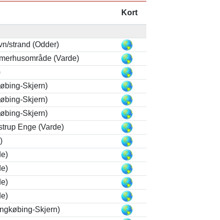
Kort
vn/strand (Odder)
merhusområde (Varde)
)
købing-Skjern)
købing-Skjern)
købing-Skjern)
trup Enge (Varde)
)
de)
de)
de)
de)
ingkøbing-Skjern)