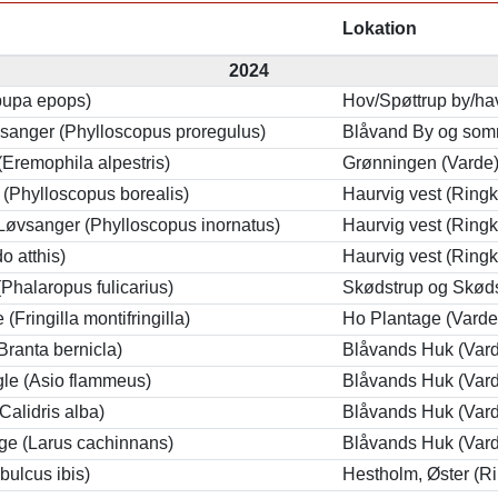
Lokation
2024
pupa epops)
Hov/Spøttrup by/ha
sanger (Phylloscopus proregulus)
Blåvand By og som
(Eremophila alpestris)
Grønningen (Varde
(Phylloscopus borealis)
Haurvig vest (Ring
Løvsanger (Phylloscopus inornatus)
Haurvig vest (Ring
do atthis)
Haurvig vest (Ring
Phalaropus fulicarius)
Skødstrup og Skøds
(Fringilla montifringilla)
Ho Plantage (Varde
Branta bernicla)
Blåvands Huk (Var
le (Asio flammeus)
Blåvands Huk (Var
Calidris alba)
Blåvands Huk (Var
ge (Larus cachinnans)
Blåvands Huk (Var
bulcus ibis)
Hestholm, Øster (R