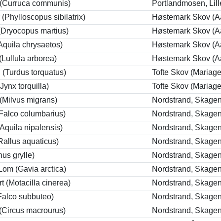
 (Curruca communis)
Portlandmosen, Lil
(Phylloscopus sibilatrix)
Høstemark Skov (A
(Dryocopus martius)
Høstemark Skov (A
quila chrysaetos)
Høstemark Skov (A
Lullula arborea)
Høstemark Skov (A
 (Turdus torquatus)
Tofte Skov (Mariage
Jynx torquilla)
Tofte Skov (Mariage
 (Milvus migrans)
Nordstrand, Skagen
Falco columbarius)
Nordstrand, Skagen
Aquila nipalensis)
Nordstrand, Skagen
Rallus aquaticus)
Nordstrand, Skagen
us grylle)
Nordstrand, Skagen
 Lom (Gavia arctica)
Nordstrand, Skagen
rt (Motacilla cinerea)
Nordstrand, Skagen
Falco subbuteo)
Nordstrand, Skagen
(Circus macrourus)
Nordstrand, Skagen