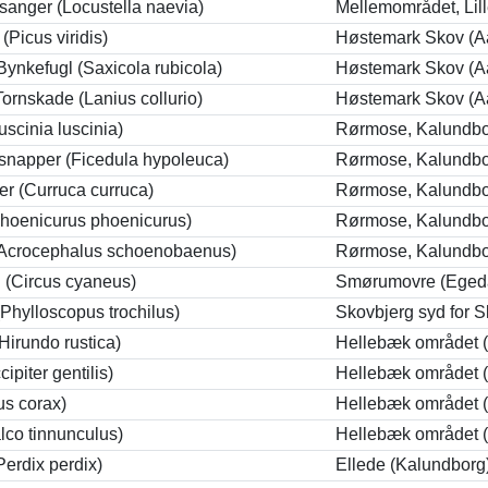
anger (Locustella naevia)
Mellemområdet, Lil
(Picus viridis)
Høstemark Skov (A
Bynkefugl (Saxicola rubicola)
Høstemark Skov (A
ornskade (Lanius collurio)
Høstemark Skov (A
uscinia luscinia)
Rørmose, Kalundbo
snapper (Ficedula hypoleuca)
Rørmose, Kalundbo
r (Curruca curruca)
Rørmose, Kalundbo
Phoenicurus phoenicurus)
Rørmose, Kalundbo
(Acrocephalus schoenobaenus)
Rørmose, Kalundbo
 (Circus cyaneus)
Smørumovre (Eged
Phylloscopus trochilus)
Skovbjerg syd for S
Hirundo rustica)
Hellebæk området (
piter gentilis)
Hellebæk området (
s corax)
Hellebæk området (
alco tinnunculus)
Hellebæk området (
erdix perdix)
Ellede (Kalundborg