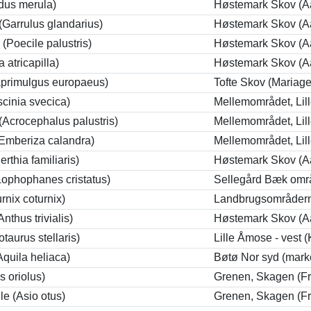
rdus merula)
Høstemark Skov (A
Garrulus glandarius)
Høstemark Skov (A
Poecile palustris)
Høstemark Skov (A
 atricapilla)
Høstemark Skov (A
aprimulgus europaeus)
Tofte Skov (Mariage
scinia svecica)
Mellemområdet, Lil
Acrocephalus palustris)
Mellemområdet, Lil
Emberiza calandra)
Mellemområdet, Lil
rthia familiaris)
Høstemark Skov (A
ophophanes cristatus)
Sellegård Bæk områ
rnix coturnix)
Landbrugsområderne
nthus trivialis)
Høstemark Skov (A
taurus stellaris)
Lille Åmose - vest 
Aquila heliaca)
Bøtø Nor syd (mark
us oriolus)
Grenen, Skagen (Fr
e (Asio otus)
Grenen, Skagen (Fr