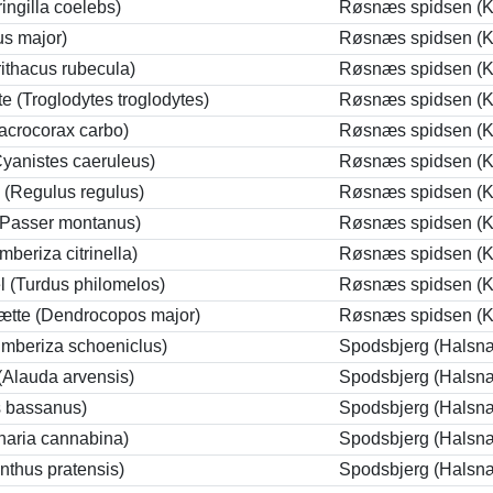
ingilla coelebs)
Røsnæs spidsen (K
us major)
Røsnæs spidsen (K
ithacus rubecula)
Røsnæs spidsen (K
 (Troglodytes troglodytes)
Røsnæs spidsen (K
acrocorax carbo)
Røsnæs spidsen (K
yanistes caeruleus)
Røsnæs spidsen (K
 (Regulus regulus)
Røsnæs spidsen (K
(Passer montanus)
Røsnæs spidsen (K
beriza citrinella)
Røsnæs spidsen (K
 (Turdus philomelos)
Røsnæs spidsen (K
ætte (Dendrocopos major)
Røsnæs spidsen (K
mberiza schoeniclus)
Spodsbjerg (Halsn
Alauda arvensis)
Spodsbjerg (Halsn
s bassanus)
Spodsbjerg (Halsn
inaria cannabina)
Spodsbjerg (Halsn
nthus pratensis)
Spodsbjerg (Halsn