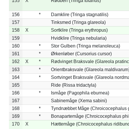
155
X
Rødben (Tringa totanus)
156
*
Damklire (Tringa stagnatilis)
157
Tinksmed (Tringa glareola)
158
X
Sortklire (Tringa erythropus)
159
Hvidklire (Tringa nebularia)
160
*
Stor Gulben (Tringa melanoleuca)
161
*
Ørkenløber (Cursorius cursor)
162
X
*
Rødvinget Braksvale (Glareola pratinc
163
*
Orientbraksvale (Glareola maldivarum
164
*
Sortvinget Braksvale (Glareola nordm
165
Ride (Rissa tridactyla)
166
*
Ismåge (Pagophila eburnea)
167
Sabinemåge (Xema sabini)
168
*
Tyndnæbbet Måge (Chroicocephalus 
169
*
Bonapartemåge (Chroicocephalus phil
170
X
Hættemåge (Chroicocephalus ridibun