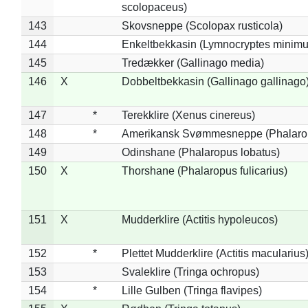
scolopaceus)
143
Skovsneppe (Scolopax rusticola)
144
Enkeltbekkasin (Lymnocryptes minimu
145
Tredækker (Gallinago media)
146
X
Dobbeltbekkasin (Gallinago gallinago
147
*
Terekklire (Xenus cinereus)
148
*
Amerikansk Svømmesneppe (Phalaropu
149
Odinshane (Phalaropus lobatus)
150
X
Thorshane (Phalaropus fulicarius)
151
X
Mudderklire (Actitis hypoleucos)
152
*
Plettet Mudderklire (Actitis macularius
153
Svaleklire (Tringa ochropus)
154
*
Lille Gulben (Tringa flavipes)