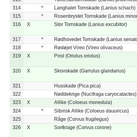
314
*
Langhalet Tornskade (Lanius schach)
315
*
Rosenbrystet Tornskade (Lanius minor
316
X
Stor Tornskade (Lanius excubitor)
317
*
Rødhovedet Tornskade (Lanius senato
318
*
Rødøjet Vireo (Vireo olivaceus)
319
X
Pirol (Oriolus oriolus)
320
X
Skovskade (Garrulus glandarius)
321
Husskade (Pica pica)
322
Nøddekrige (Nucifraga caryocatactes)
323
X
Allike (Coloeus monedula)
324
*
Sibirisk Allike (Coloeus dauuricus)
325
Råge (Corvus frugilegus)
326
X
Sortkrage (Corvus corone)