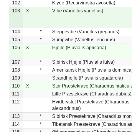
102
Klyde (Recurvirostra avosetta)
103
X
Vibe (Vanellus vanellus)
104
*
Steppevibe (Vanellus gregarius)
105
*
Sumpvibe (Vanellus leucurus)
106
X
Hjejle (Pluvialis apricaria)
107
*
Sibirisk Hjejle (Pluvialis fulva)
108
*
Amerikansk Hjejle (Pluvialis dominica
109
Strandhjejle (Pluvialis squatarola)
110
X
Stor Præstekrave (Charadrius hiaticul
111
Lille Præstekrave (Charadrius dubius)
112
Hvidbrystet Præstekrave (Charadrius
alexandrinus)
113
*
Sibirisk Præstekrave (Charadrius mon
114
*
Tibetansk Præstekrave (Charadrius atr