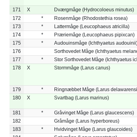
171
X
Dværgmåge (Hydrocoloeus minutus)
172
*
Rosenmåge (Rhodostethia rosea)
173
*
Lattermåge (Leucophaeus atricilla)
174
*
Præriemåge (Leucophaeus pipixcan)
175
*
Audouinsmåge (Ichthyaetus audouinii
176
Sorthovedet Måge (Ichthyaetus melan
177
*
Stor Sorthovedet Måge (Ichthyaetus ic
178
X
Stormmåge (Larus canus)
179
*
Ringnæbbet Måge (Larus delawarensi
180
X
Svartbag (Larus marinus)
181
*
Gråvinget Måge (Larus glaucescens)
182
Gråmåge (Larus hyperboreus)
183
*
Hvidvinget Måge (Larus glaucoides)