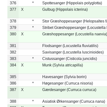
376
*
Spottesanger (Hippolais polyglotta)
377
X
Gulbug (Hippolais icterina)
378
*
Stor Græshoppesanger (Helopsaltes fa
379
*
Stribet Græshoppesanger (Locustella 
380
X
Græshoppesanger (Locustella naevia
381
Flodsanger (Locustella fluviatilis)
382
Savisanger (Locustella luscinioides)
383
*
Cistussanger (Cisticola juncidis)
384
X
Munk (Sylvia atricapilla)
385
Havesanger (Sylvia borin)
386
*
Høgesanger (Curruca nisoria)
387
X
Gærdesanger (Curruca curruca)
388
*
Asiatisk Ørkensanger (Curruca nana)