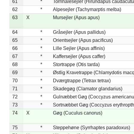
61
*
Tornhalesejler (Hirundapus caudacutu
62
*
Alpesejler (Tachymarptis melba)
63
X
Mursejler (Apus apus)
64
*
Gråsejler (Apus pallidus)
65
*
Orientsejler (Apus pacificus)
66
*
Lille Sejler (Apus affinis)
67
*
Kaffersejler (Apus caffer)
68
*
Stortrappe (Otis tarda)
69
*
Østlig Kravetrappe (Chlamydotis macq
70
*
Dværgtrappe (Tetrax tetrax)
71
*
Skadegøg (Clamator glandarius)
72
*
Gulnæbbet Gøg (Coccyzus americanu
73
*
Sortnæbbet Gøg (Coccyzus erythropt
74
X
Gøg (Cuculus canorus)
75
*
Steppehøne (Syrrhaptes paradoxus)