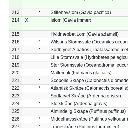
213
*
Stillehavslom (Gavia pacifica)
214
X
Islom (Gavia immer)
215
Hvidnæbbet Lom (Gavia adamsii)
216
*
Wilsons Stormsvale (Oceanites ocean
217
*
Sortbrynet Albatros (Thalassarche me
218
Lille Stormsvale (Hydrobates pelagicu
219
Stor Stormsvale (Oceanodroma leuco
220
Mallemuk (Fulmarus glacialis)
221
*
Scopolis Skråpe (Calonectris diomed
222
*
Atlantisk Skråpe (Calonectris borealis
223
Sodfarvet Skråpe (Ardenna grisea)
224
*
Storskråpe (Ardenna gravis)
225
Almindelig Skråpe (Puffinus puffinus)
226
*
Middelhavsskråpe (Puffinus yelkouan)
227
*
Tropeskråpe (Puffinus lherminieri)