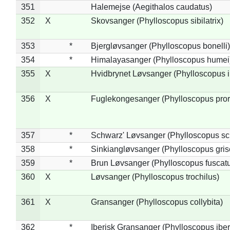
351
Halemejse (Aegithalos caudatus)
352
X
Skovsanger (Phylloscopus sibilatrix)
353
*
Bjergløvsanger (Phylloscopus bonelli)
354
*
Himalayasanger (Phylloscopus humei
355
X
Hvidbrynet Løvsanger (Phylloscopus i
356
X
Fuglekongesanger (Phylloscopus pror
357
*
Schwarz' Løvsanger (Phylloscopus sc
358
*
Sinkiangløvsanger (Phylloscopus gris
359
*
Brun Løvsanger (Phylloscopus fuscat
360
X
Løvsanger (Phylloscopus trochilus)
361
X
Gransanger (Phylloscopus collybita)
362
*
Iberisk Gransanger (Phylloscopus iber