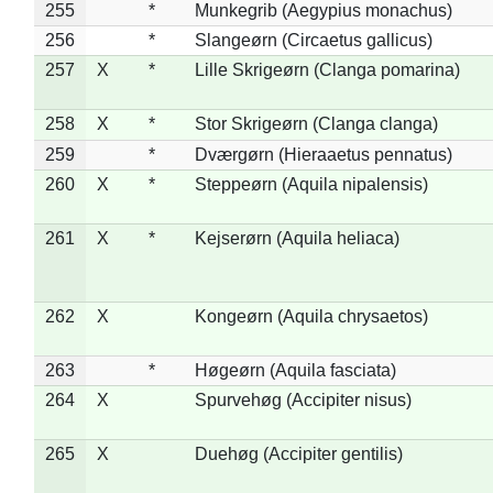
255
*
Munkegrib (Aegypius monachus)
256
*
Slangeørn (Circaetus gallicus)
257
X
*
Lille Skrigeørn (Clanga pomarina)
258
X
*
Stor Skrigeørn (Clanga clanga)
259
*
Dværgørn (Hieraaetus pennatus)
260
X
*
Steppeørn (Aquila nipalensis)
261
X
*
Kejserørn (Aquila heliaca)
262
X
Kongeørn (Aquila chrysaetos)
263
*
Høgeørn (Aquila fasciata)
264
X
Spurvehøg (Accipiter nisus)
265
X
Duehøg (Accipiter gentilis)