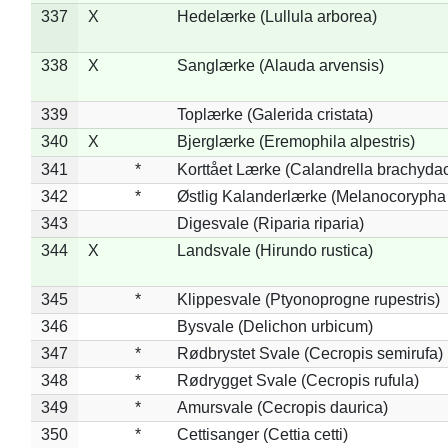
337
X
Hedelærke (Lullula arborea)
338
X
Sanglærke (Alauda arvensis)
339
Toplærke (Galerida cristata)
340
X
Bjerglærke (Eremophila alpestris)
341
*
Korttået Lærke (Calandrella brachydac
342
*
Østlig Kalanderlærke (Melanocorypha
343
Digesvale (Riparia riparia)
344
X
Landsvale (Hirundo rustica)
345
*
Klippesvale (Ptyonoprogne rupestris)
346
Bysvale (Delichon urbicum)
347
*
Rødbrystet Svale (Cecropis semirufa)
348
*
Rødrygget Svale (Cecropis rufula)
349
*
Amursvale (Cecropis daurica)
350
*
Cettisanger (Cettia cetti)