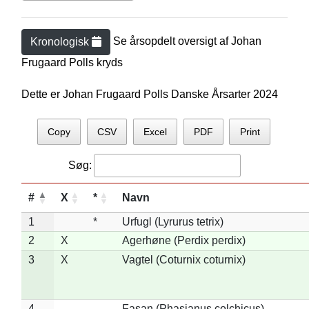
Se årsopdelt oversigt af
Johan
Kronologisk
Frugaard Poll
s kryds
Dette er Johan Frugaard Polls Danske Årsarter 2024
Copy
CSV
Excel
PDF
Print
Søg:
#
X
*
Navn
1
*
Urfugl (Lyrurus tetrix)
2
X
Agerhøne (Perdix perdix)
3
X
Vagtel (Coturnix coturnix)
4
Fasan (Phasianus colchicus)