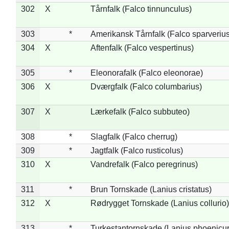
302
X
Tårnfalk (Falco tinnunculus)
303
*
Amerikansk Tårnfalk (Falco sparverius
304
X
Aftenfalk (Falco vespertinus)
305
*
Eleonorafalk (Falco eleonorae)
306
X
Dværgfalk (Falco columbarius)
307
X
Lærkefalk (Falco subbuteo)
308
*
Slagfalk (Falco cherrug)
309
*
Jagtfalk (Falco rusticolus)
310
X
Vandrefalk (Falco peregrinus)
311
*
Brun Tornskade (Lanius cristatus)
312
X
Rødrygget Tornskade (Lanius collurio)
313
*
Turkestantornskade (Lanius phoenicur