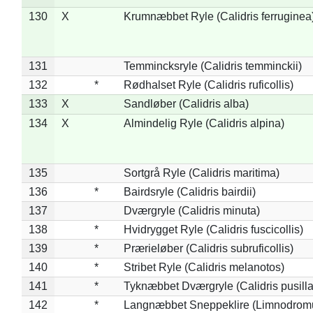
130
X
Krumnæbbet Ryle (Calidris ferruginea
131
Temmincksryle (Calidris temminckii)
132
*
Rødhalset Ryle (Calidris ruficollis)
133
X
Sandløber (Calidris alba)
134
X
Almindelig Ryle (Calidris alpina)
135
Sortgrå Ryle (Calidris maritima)
136
*
Bairdsryle (Calidris bairdii)
137
Dværgryle (Calidris minuta)
138
*
Hvidrygget Ryle (Calidris fuscicollis)
139
*
Prærieløber (Calidris subruficollis)
140
*
Stribet Ryle (Calidris melanotos)
141
*
Tyknæbbet Dværgryle (Calidris pusilla
142
*
Langnæbbet Sneppeklire (Limnodrom