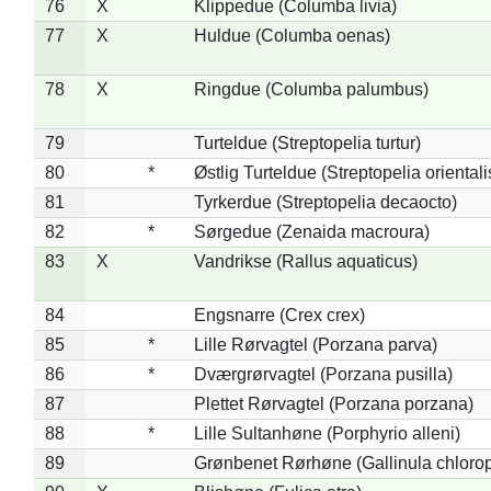
76
X
Klippedue (Columba livia)
77
X
Huldue (Columba oenas)
78
X
Ringdue (Columba palumbus)
79
Turteldue (Streptopelia turtur)
80
*
Østlig Turteldue (Streptopelia orientali
81
Tyrkerdue (Streptopelia decaocto)
82
*
Sørgedue (Zenaida macroura)
83
X
Vandrikse (Rallus aquaticus)
84
Engsnarre (Crex crex)
85
*
Lille Rørvagtel (Porzana parva)
86
*
Dværgrørvagtel (Porzana pusilla)
87
Plettet Rørvagtel (Porzana porzana)
88
*
Lille Sultanhøne (Porphyrio alleni)
89
Grønbenet Rørhøne (Gallinula chloro