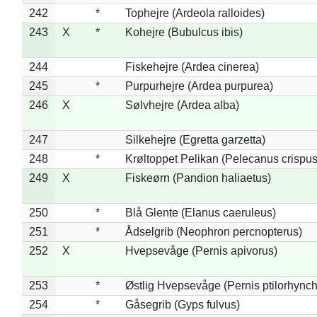
242
*
Tophejre (Ardeola ralloides)
243
X
*
Kohejre (Bubulcus ibis)
244
Fiskehejre (Ardea cinerea)
245
*
Purpurhejre (Ardea purpurea)
246
X
Sølvhejre (Ardea alba)
247
Silkehejre (Egretta garzetta)
248
*
Krøltoppet Pelikan (Pelecanus crispus
249
X
Fiskeørn (Pandion haliaetus)
250
*
Blå Glente (Elanus caeruleus)
251
*
Ådselgrib (Neophron percnopterus)
252
X
Hvepsevåge (Pernis apivorus)
253
*
Østlig Hvepsevåge (Pernis ptilorhync
254
*
Gåsegrib (Gyps fulvus)