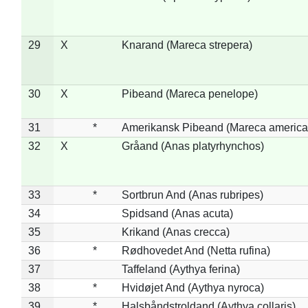
29
X
Knarand (Mareca strepera)
30
X
Pibeand (Mareca penelope)
31
*
Amerikansk Pibeand (Mareca america
32
X
Gråand (Anas platyrhynchos)
33
*
Sortbrun And (Anas rubripes)
34
Spidsand (Anas acuta)
35
Krikand (Anas crecca)
36
*
Rødhovedet And (Netta rufina)
37
Taffeland (Aythya ferina)
38
*
Hvidøjet And (Aythya nyroca)
39
*
Halsbåndstroldand (Aythya collaris)