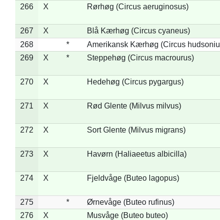
266
X
Rørhøg (Circus aeruginosus)
267
X
Blå Kærhøg (Circus cyaneus)
268
*
Amerikansk Kærhøg (Circus hudsoniu
269
X
*
Steppehøg (Circus macrourus)
270
X
Hedehøg (Circus pygargus)
271
X
Rød Glente (Milvus milvus)
272
X
Sort Glente (Milvus migrans)
273
X
Havørn (Haliaeetus albicilla)
274
X
Fjeldvåge (Buteo lagopus)
275
*
Ørnevåge (Buteo rufinus)
276
X
Musvåge (Buteo buteo)