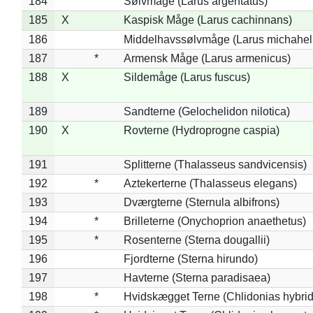
184
Sølvmåge (Larus argentatus)
185
X
Kaspisk Måge (Larus cachinnans)
186
Middelhavssølvmåge (Larus michahell
187
*
Armensk Måge (Larus armenicus)
188
X
Sildemåge (Larus fuscus)
189
Sandterne (Gelochelidon nilotica)
190
X
Rovterne (Hydroprogne caspia)
191
Splitterne (Thalasseus sandvicensis)
192
*
Aztekerterne (Thalasseus elegans)
193
Dværgterne (Sternula albifrons)
194
*
Brilleterne (Onychoprion anaethetus)
195
*
Rosenterne (Sterna dougallii)
196
Fjordterne (Sterna hirundo)
197
Havterne (Sterna paradisaea)
198
*
Hvidskægget Terne (Chlidonias hybrid