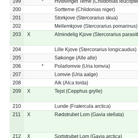
199
*
Hvidvinget Terne (Chlidonias leucopte
200
Sortterne (Chlidonias niger)
201
Storkjove (Stercorarius skua)
202
Mellemkjove (Stercorarius pomarinus)
203
X
Almindelig Kjove (Stercorarius parasit
204
Lille Kjove (Stercorarius longicaudus)
205
Søkonge (Alle alle)
206
*
Polarlomvie (Uria lomvia)
207
Lomvie (Uria aalge)
208
Alk (Alca torda)
209
X
Tejst (Cepphus grylle)
210
Lunde (Fratercula arctica)
211
X
Rødstrubet Lom (Gavia stellata)
212
X
Sortstrubet Lom (Gavia arctica)