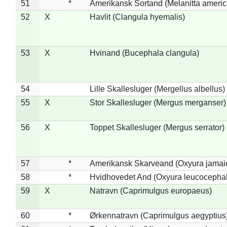
51
*
Amerikansk Sortand (Melanitta ameri
52
X
Havlit (Clangula hyemalis)
53
X
Hvinand (Bucephala clangula)
54
Lille Skallesluger (Mergellus albellus)
55
X
Stor Skallesluger (Mergus merganser)
56
X
Toppet Skallesluger (Mergus serrator)
57
*
Amerikansk Skarveand (Oxyura jamai
58
*
Hvidhovedet And (Oxyura leucocepha
59
X
Natravn (Caprimulgus europaeus)
60
*
Ørkennatravn (Caprimulgus aegyptius