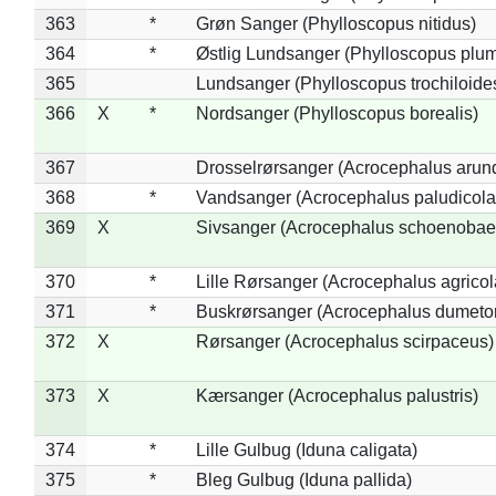
363
*
Grøn Sanger (Phylloscopus nitidus)
364
*
Østlig Lundsanger (Phylloscopus plum
365
Lundsanger (Phylloscopus trochiloide
366
X
*
Nordsanger (Phylloscopus borealis)
367
Drosselrørsanger (Acrocephalus arun
368
*
Vandsanger (Acrocephalus paludicola
369
X
Sivsanger (Acrocephalus schoenobae
370
*
Lille Rørsanger (Acrocephalus agricol
371
*
Buskrørsanger (Acrocephalus dumeto
372
X
Rørsanger (Acrocephalus scirpaceus)
373
X
Kærsanger (Acrocephalus palustris)
374
*
Lille Gulbug (Iduna caligata)
375
*
Bleg Gulbug (Iduna pallida)