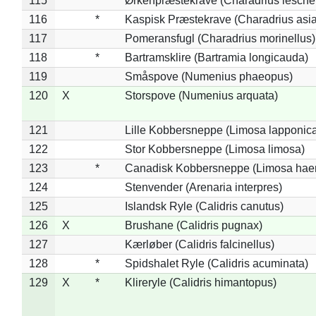
115
*
Ørkenpræstekrave (Charadrius leschen
116
*
Kaspisk Præstekrave (Charadrius asia
117
Pomeransfugl (Charadrius morinellus)
118
*
Bartramsklire (Bartramia longicauda)
119
Småspove (Numenius phaeopus)
120
X
Storspove (Numenius arquata)
121
Lille Kobbersneppe (Limosa lapponic
122
Stor Kobbersneppe (Limosa limosa)
123
*
Canadisk Kobbersneppe (Limosa hae
124
Stenvender (Arenaria interpres)
125
Islandsk Ryle (Calidris canutus)
126
X
Brushane (Calidris pugnax)
127
Kærløber (Calidris falcinellus)
128
*
Spidshalet Ryle (Calidris acuminata)
129
X
*
Klireryle (Calidris himantopus)