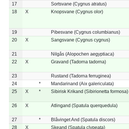
17
Sortsvane (Cygnus atratus)
18
X
Knopsvane (Cygnus olor)
19
Pibesvane (Cygnus columbianus)
20
X
Sangsvane (Cygnus cygnus)
21
Nilgås (Alopochen aegyptiaca)
22
X
Gravand (Tadorna tadorna)
23
Rustand (Tadorna ferruginea)
24
*
Mandarinand (Aix galericulata)
25
X
*
Sibirisk Krikand (Sibirionetta formosa)
26
X
Atlingand (Spatula querquedula)
27
*
Blåvinget And (Spatula discors)
28
X
Skeand (Spatula clypeata)