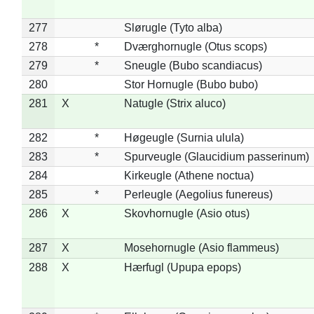
277
Slørugle (Tyto alba)
278
*
Dværghornugle (Otus scops)
279
*
Sneugle (Bubo scandiacus)
280
Stor Hornugle (Bubo bubo)
281
X
Natugle (Strix aluco)
282
*
Høgeugle (Surnia ulula)
283
*
Spurveugle (Glaucidium passerinum)
284
Kirkeugle (Athene noctua)
285
*
Perleugle (Aegolius funereus)
286
X
Skovhornugle (Asio otus)
287
X
Mosehornugle (Asio flammeus)
288
X
Hærfugl (Upupa epops)