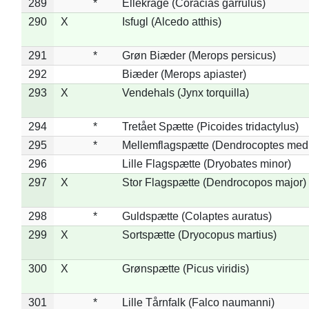
289
*
Ellekrage (Coracias garrulus)
290
X
Isfugl (Alcedo atthis)
291
*
Grøn Biæder (Merops persicus)
292
Biæder (Merops apiaster)
293
X
Vendehals (Jynx torquilla)
294
*
Tretået Spætte (Picoides tridactylus)
295
*
Mellemflagspætte (Dendrocoptes med
296
Lille Flagspætte (Dryobates minor)
297
X
Stor Flagspætte (Dendrocopos major)
298
*
Guldspætte (Colaptes auratus)
299
X
Sortspætte (Dryocopus martius)
300
X
Grønspætte (Picus viridis)
301
*
Lille Tårnfalk (Falco naumanni)