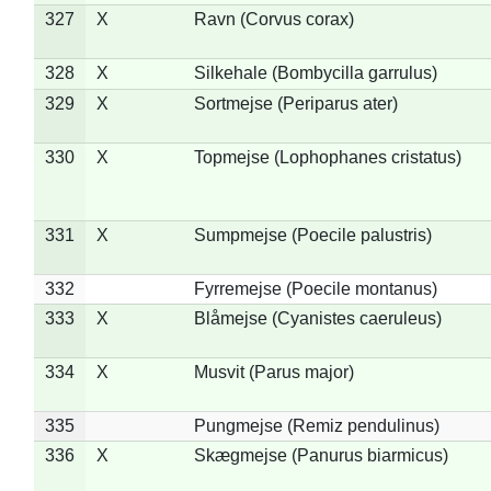
327
X
Ravn (Corvus corax)
328
X
Silkehale (Bombycilla garrulus)
329
X
Sortmejse (Periparus ater)
330
X
Topmejse (Lophophanes cristatus)
331
X
Sumpmejse (Poecile palustris)
332
Fyrremejse (Poecile montanus)
333
X
Blåmejse (Cyanistes caeruleus)
334
X
Musvit (Parus major)
335
Pungmejse (Remiz pendulinus)
336
X
Skægmejse (Panurus biarmicus)