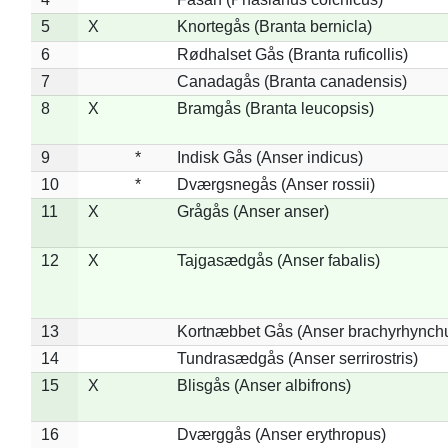
5
X
Knortegås (Branta bernicla)
6
Rødhalset Gås (Branta ruficollis)
7
Canadagås (Branta canadensis)
8
X
Bramgås (Branta leucopsis)
9
*
Indisk Gås (Anser indicus)
10
*
Dværgsnegås (Anser rossii)
11
X
Grågås (Anser anser)
12
X
Tajgasædgås (Anser fabalis)
13
Kortnæbbet Gås (Anser brachyrhynch
14
Tundrasædgås (Anser serrirostris)
15
X
Blisgås (Anser albifrons)
16
Dværggås (Anser erythropus)