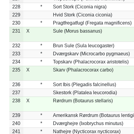
228
*
Sort Stork (Ciconia nigra)
229
Hvid Stork (Ciconia ciconia)
230
*
Pragtfregatfugl (Fregata magnificens)
231
X
Sule (Morus bassanus)
232
*
Brun Sule (Sula leucogaster)
233
*
Dværgskarv (Microcarbo pygmaeus)
234
*
Topskarv (Phalacrocorax aristotelis)
235
X
Skarv (Phalacrocorax carbo)
236
*
Sort Ibis (Plegadis falcinellus)
237
Skestork (Platalea leucorodia)
238
X
Rørdrum (Botaurus stellaris)
239
*
Amerikansk Rørdrum (Botaurus lentig
240
*
Dværghejre (Ixobrychus minutus)
241
*
Nathejre (Nycticorax nycticorax)