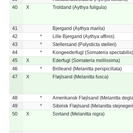
40
X
Troldand (Aythya fuligula)
41
Bjergand (Aythya marila)
42
*
Lille Bjergand (Aythya affinis)
43
*
Stellersand (Polysticta stelleri)
44
*
Kongeederfugl (Somateria spectabilis
45
X
Ederfugl (Somateria mollissima)
46
*
Brilleand (Melanitta perspicillata)
47
X
Fløjlsand (Melanitta fusca)
48
*
Amerikansk Fløjlsand (Melanitta degla
49
*
Sibirisk Fløjlsand (Melanitta stejnegeri
50
X
Sortand (Melanitta nigra)