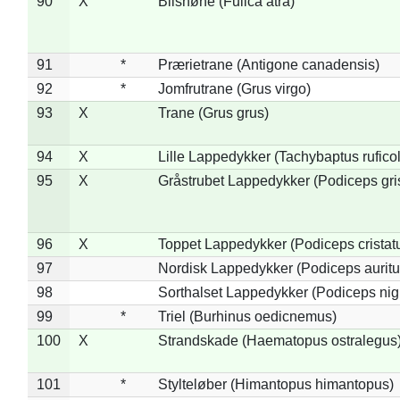
90
X
Blishøne (Fulica atra)
91
*
Prærietrane (Antigone canadensis)
92
*
Jomfrutrane (Grus virgo)
93
X
Trane (Grus grus)
94
X
Lille Lappedykker (Tachybaptus ruficol
95
X
Gråstrubet Lappedykker (Podiceps gr
96
X
Toppet Lappedykker (Podiceps cristat
97
Nordisk Lappedykker (Podiceps auritu
98
Sorthalset Lappedykker (Podiceps nigri
99
*
Triel (Burhinus oedicnemus)
100
X
Strandskade (Haematopus ostralegus
101
*
Stylteløber (Himantopus himantopus)