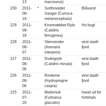
13
macrourus)
230
2011-
*
Sorthovedet
Blåvand
08-
Sanger (Curruca
18
melanocephala)
229
2011-
Krumnæbbet Ryle
Ho bugt
08-
(Calidris
18
ferruginea)
228
2011-
Stenvender
vest stadil
08-
(Arenaria
fjord
07
interpres)
227
2011-
Dværgryle
vest stadil
08-
(Calidris minuta)
fjord
06
226
2011-
Rovterne
vest stadil
08-
(Hydroprogne
fjord
06
caspia)
225
2011-
Mallemuk
havet ud for
07-
(Fulmarus
hirtshals
20
glacialis)