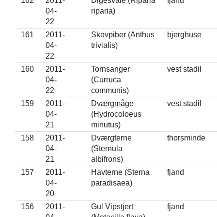
162
2011-
Digesvale (Riparia
fjand
04-
riparia)
22
161
2011-
Skovpiber (Anthus
bjerghuse
04-
trivialis)
22
160
2011-
Tornsanger
vest stadil
04-
(Curruca
22
communis)
159
2011-
Dværgmåge
vest stadil
04-
(Hydrocoloeus
21
minutus)
158
2011-
Dværgterne
thorsminde
04-
(Sternula
21
albifrons)
157
2011-
Havterne (Sterna
fjand
04-
paradisaea)
20
156
2011-
Gul Vipstjert
fjand