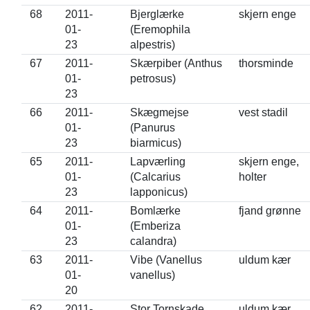
68
2011-
Bjerglærke
skjern enge
01-
(Eremophila
23
alpestris)
67
2011-
Skærpiber (Anthus
thorsminde
01-
petrosus)
23
66
2011-
Skægmejse
vest stadil
01-
(Panurus
23
biarmicus)
65
2011-
Lapværling
skjern enge,
01-
(Calcarius
holter
23
lapponicus)
64
2011-
Bomlærke
fjand grønne
01-
(Emberiza
23
calandra)
63
2011-
Vibe (Vanellus
uldum kær
01-
vanellus)
20
62
2011-
Stor Tornskade
uldum kær