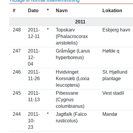
Tilbage til normal listefremvisning
#
Dato
*
Navn
Lokation
2011
248
2011-
*
Topskarv
Esbjerg havn
12-11
(Phalacrocorax
aristotelis)
247
2011-
Gråmåge (Larus
Høfde q
12-
hyperboreus)
04
246
2011-
Hvidvinget
St. Hjøllund
11-26
Korsnæb (Loxia
plantage
leucoptera)
245
2011-
Pibesvane
Vest stadil
11-13
(Cygnus
columbianus)
244
2011-
*
Jagtfalk (Falco
Mandø
10-
rusticolus)
23