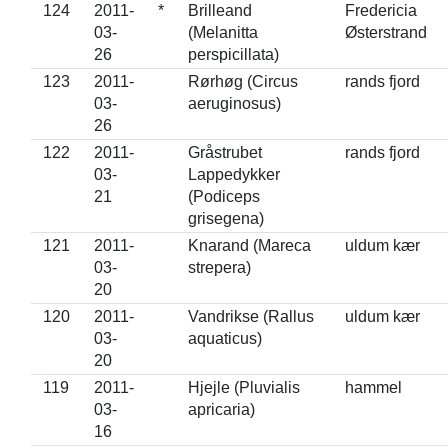
124
2011-
*
Brilleand
Fredericia
03-
(Melanitta
Østerstrand
26
perspicillata)
123
2011-
Rørhøg (Circus
rands fjord
03-
aeruginosus)
26
122
2011-
Gråstrubet
rands fjord
03-
Lappedykker
21
(Podiceps
grisegena)
121
2011-
Knarand (Mareca
uldum kær
03-
strepera)
20
120
2011-
Vandrikse (Rallus
uldum kær
03-
aquaticus)
20
119
2011-
Hjejle (Pluvialis
hammel
03-
apricaria)
16