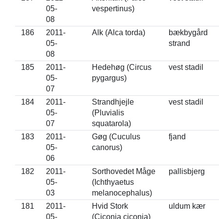
05-
vespertinus)
08
186
2011-
Alk (Alca torda)
bækbygård
05-
strand
08
185
2011-
Hedehøg (Circus
vest stadil
05-
pygargus)
07
184
2011-
Strandhjejle
vest stadil
05-
(Pluvialis
07
squatarola)
183
2011-
Gøg (Cuculus
fjand
05-
canorus)
06
182
2011-
Sorthovedet Måge
pallisbjerg
05-
(Ichthyaetus
03
melanocephalus)
181
2011-
Hvid Stork
uldum kær
05-
(Ciconia ciconia)