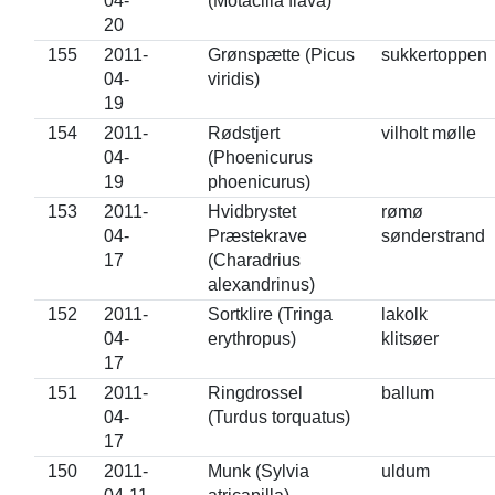
04-
(Motacilla flava)
20
155
2011-
Grønspætte (Picus
sukkertoppen
04-
viridis)
19
154
2011-
Rødstjert
vilholt mølle
04-
(Phoenicurus
19
phoenicurus)
153
2011-
Hvidbrystet
rømø
04-
Præstekrave
sønderstrand
17
(Charadrius
alexandrinus)
152
2011-
Sortklire (Tringa
lakolk
04-
erythropus)
klitsøer
17
151
2011-
Ringdrossel
ballum
04-
(Turdus torquatus)
17
150
2011-
Munk (Sylvia
uldum