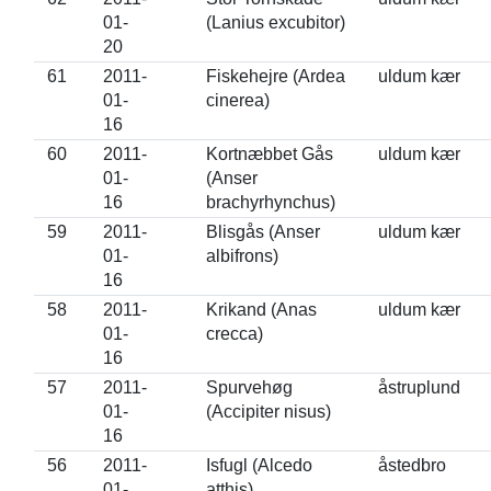
01-
(Lanius excubitor)
20
61
2011-
Fiskehejre (Ardea
uldum kær
01-
cinerea)
16
60
2011-
Kortnæbbet Gås
uldum kær
01-
(Anser
16
brachyrhynchus)
59
2011-
Blisgås (Anser
uldum kær
01-
albifrons)
16
58
2011-
Krikand (Anas
uldum kær
01-
crecca)
16
57
2011-
Spurvehøg
åstruplund
01-
(Accipiter nisus)
16
56
2011-
Isfugl (Alcedo
åstedbro
01-
atthis)