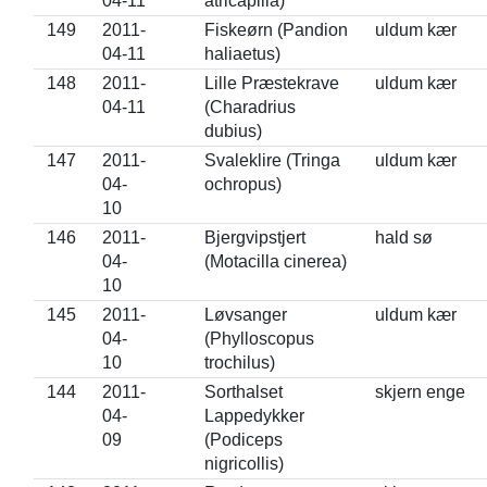
04-11
atricapilla)
149
2011-
Fiskeørn (Pandion
uldum kær
04-11
haliaetus)
148
2011-
Lille Præstekrave
uldum kær
04-11
(Charadrius
dubius)
147
2011-
Svaleklire (Tringa
uldum kær
04-
ochropus)
10
146
2011-
Bjergvipstjert
hald sø
04-
(Motacilla cinerea)
10
145
2011-
Løvsanger
uldum kær
04-
(Phylloscopus
10
trochilus)
144
2011-
Sorthalset
skjern enge
04-
Lappedykker
09
(Podiceps
nigricollis)