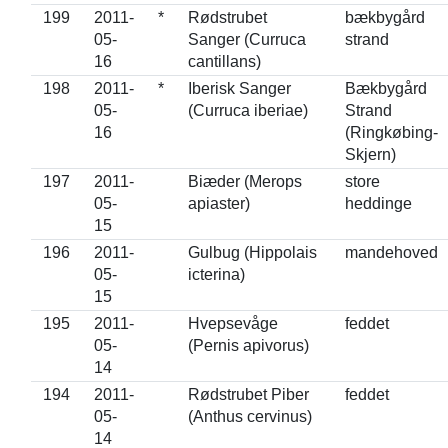
199
2011-
*
Rødstrubet
bækbygård
05-
Sanger (Curruca
strand
16
cantillans)
198
2011-
*
Iberisk Sanger
Bækbygård
05-
(Curruca iberiae)
Strand
16
(Ringkøbing-
Skjern)
197
2011-
Biæder (Merops
store
05-
apiaster)
heddinge
15
196
2011-
Gulbug (Hippolais
mandehoved
05-
icterina)
15
195
2011-
Hvepsevåge
feddet
05-
(Pernis apivorus)
14
194
2011-
Rødstrubet Piber
feddet
05-
(Anthus cervinus)
14