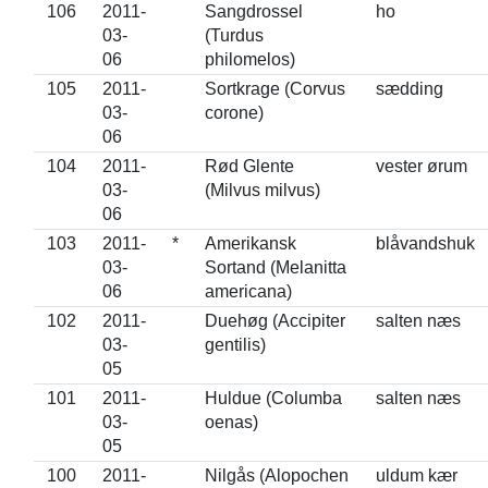
106
2011-
Sangdrossel
ho
03-
(Turdus
06
philomelos)
105
2011-
Sortkrage (Corvus
sædding
03-
corone)
06
104
2011-
Rød Glente
vester ørum
03-
(Milvus milvus)
06
103
2011-
*
Amerikansk
blåvandshuk
03-
Sortand (Melanitta
06
americana)
102
2011-
Duehøg (Accipiter
salten næs
03-
gentilis)
05
101
2011-
Huldue (Columba
salten næs
03-
oenas)
05
100
2011-
Nilgås (Alopochen
uldum kær