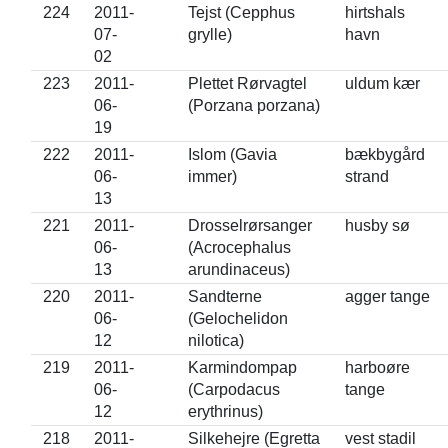
224
2011-
Tejst (Cepphus
hirtshals
07-
grylle)
havn
02
223
2011-
Plettet Rørvagtel
uldum kær
06-
(Porzana porzana)
19
222
2011-
Islom (Gavia
bækbygård
06-
immer)
strand
13
221
2011-
Drosselrørsanger
husby sø
06-
(Acrocephalus
13
arundinaceus)
220
2011-
Sandterne
agger tange
06-
(Gelochelidon
12
nilotica)
219
2011-
Karmindompap
harboøre
06-
(Carpodacus
tange
12
erythrinus)
218
2011-
Silkehejre (Egretta
vest stadil