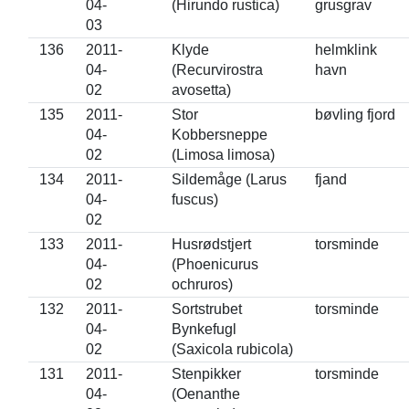
04-
(Hirundo rustica)
grusgrav
03
136
2011-
Klyde
helmklink
04-
(Recurvirostra
havn
02
avosetta)
135
2011-
Stor
bøvling fjord
04-
Kobbersneppe
02
(Limosa limosa)
134
2011-
Sildemåge (Larus
fjand
04-
fuscus)
02
133
2011-
Husrødstjert
torsminde
04-
(Phoenicurus
02
ochruros)
132
2011-
Sortstrubet
torsminde
04-
Bynkefugl
02
(Saxicola rubicola)
131
2011-
Stenpikker
torsminde
04-
(Oenanthe