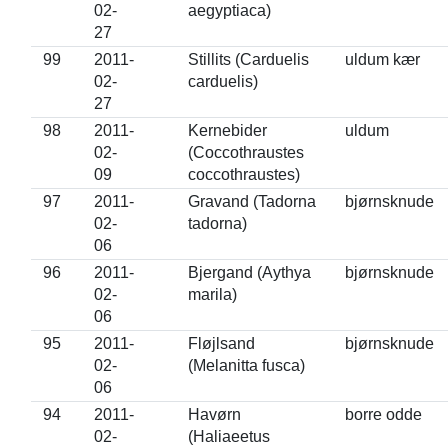
02-
aegyptiaca)
27
99
2011-
Stillits (Carduelis
uldum kær
02-
carduelis)
27
98
2011-
Kernebider
uldum
02-
(Coccothraustes
09
coccothraustes)
97
2011-
Gravand (Tadorna
bjørnsknude
02-
tadorna)
06
96
2011-
Bjergand (Aythya
bjørnsknude
02-
marila)
06
95
2011-
Fløjlsand
bjørnsknude
02-
(Melanitta fusca)
06
94
2011-
Havørn
borre odde
02-
(Haliaeetus