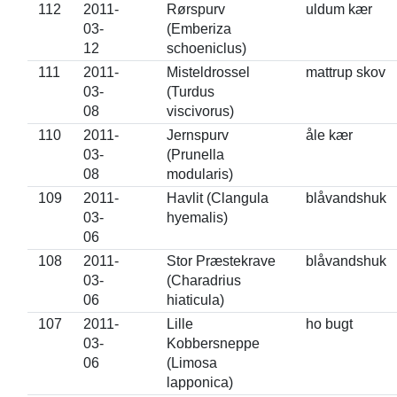
112
2011-
Rørspurv
uldum kær
03-
(Emberiza
12
schoeniclus)
111
2011-
Misteldrossel
mattrup skov
03-
(Turdus
08
viscivorus)
110
2011-
Jernspurv
åle kær
03-
(Prunella
08
modularis)
109
2011-
Havlit (Clangula
blåvandshuk
03-
hyemalis)
06
108
2011-
Stor Præstekrave
blåvandshuk
03-
(Charadrius
06
hiaticula)
107
2011-
Lille
ho bugt
03-
Kobbersneppe
06
(Limosa
lapponica)