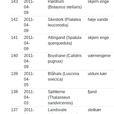
143
2011-
Rørdrum
skjern enge
04-
(Botaurus stellaris)
09
142
2011-
Skestork (Platalea
høje sande
04-
leucorodia)
09
141
2011-
Atlingand (Spatula
skjern enge
04-
querquedula)
09
140
2011-
Brushane (Calidris
værnengene
04-
pugnax)
09
139
2011-
Blåhals (Luscinia
uldum kær
04-
svecica)
05
138
2011-
Splitterne
fjand
04-
(Thalasseus
03
sandvicensis)
137
2011-
Landsvale
sletkær