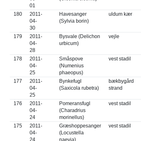
01
180
2011-
Havesanger
uldum kær
04-
(Sylvia borin)
30
179
2011-
Bysvale (Delichon
vejle
04-
urbicum)
28
178
2011-
Småspove
vest stadil
04-
(Numenius
25
phaeopus)
177
2011-
Bynkefugl
bækbygård
04-
(Saxicola rubetra)
strand
25
176
2011-
Pomeransfugl
vest stadil
04-
(Charadrius
24
morinellus)
175
2011-
Græshoppesanger
vest stadil
04-
(Locustella
24
naevia)