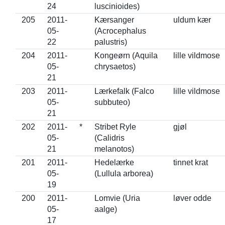
24
luscinioides)
205
2011-
Kærsanger
uldum kær
05-
(Acrocephalus
22
palustris)
204
2011-
Kongeørn (Aquila
lille vildmose
05-
chrysaetos)
21
203
2011-
Lærkefalk (Falco
lille vildmose
05-
subbuteo)
21
202
2011-
*
Stribet Ryle
gjøl
05-
(Calidris
21
melanotos)
201
2011-
Hedelærke
tinnet krat
05-
(Lullula arborea)
19
200
2011-
Lomvie (Uria
løver odde
05-
aalge)
17