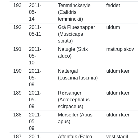
193
2011-
Temmincksryle
feddet
05-
(Calidris
14
temminckii)
192
2011-
Grå Fluesnapper
uldum
05-11
(Muscicapa
striata)
191
2011-
Natugle (Strix
mattrup skov
05-
aluco)
10
190
2011-
Nattergal
uldum kær
05-
(Luscinia luscinia)
09
189
2011-
Rørsanger
uldum kær
05-
(Acrocephalus
09
scirpaceus)
188
2011-
Mursejler (Apus
uldum kær
05-
apus)
09
187
2011-
Aftenfalk (Falco
vest stadil