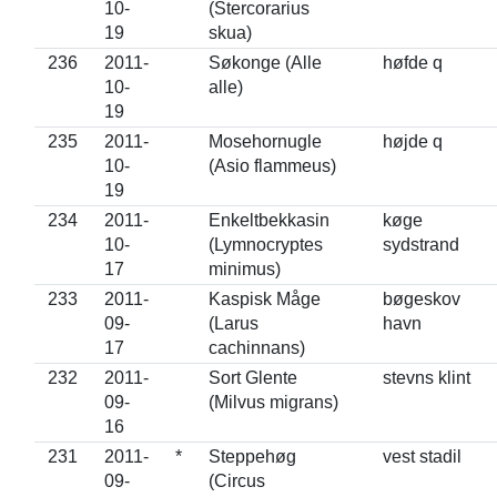
10-
(Stercorarius
19
skua)
236
2011-
Søkonge (Alle
høfde q
10-
alle)
19
235
2011-
Mosehornugle
højde q
10-
(Asio flammeus)
19
234
2011-
Enkeltbekkasin
køge
10-
(Lymnocryptes
sydstrand
17
minimus)
233
2011-
Kaspisk Måge
bøgeskov
09-
(Larus
havn
17
cachinnans)
232
2011-
Sort Glente
stevns klint
09-
(Milvus migrans)
16
231
2011-
*
Steppehøg
vest stadil
09-
(Circus