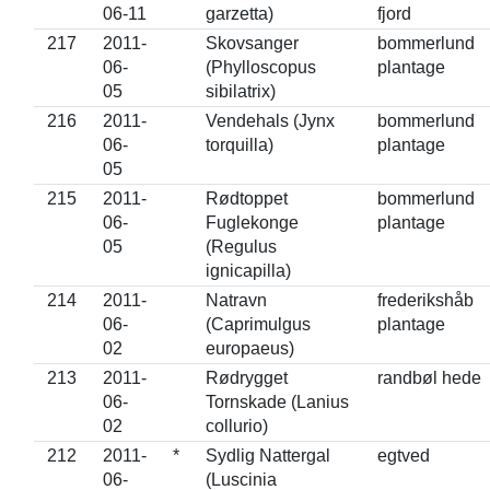
06-11
garzetta)
fjord
217
2011-
Skovsanger
bommerlund
06-
(Phylloscopus
plantage
05
sibilatrix)
216
2011-
Vendehals (Jynx
bommerlund
06-
torquilla)
plantage
05
215
2011-
Rødtoppet
bommerlund
06-
Fuglekonge
plantage
05
(Regulus
ignicapilla)
214
2011-
Natravn
frederikshåb
06-
(Caprimulgus
plantage
02
europaeus)
213
2011-
Rødrygget
randbøl hede
06-
Tornskade (Lanius
02
collurio)
212
2011-
*
Sydlig Nattergal
egtved
06-
(Luscinia