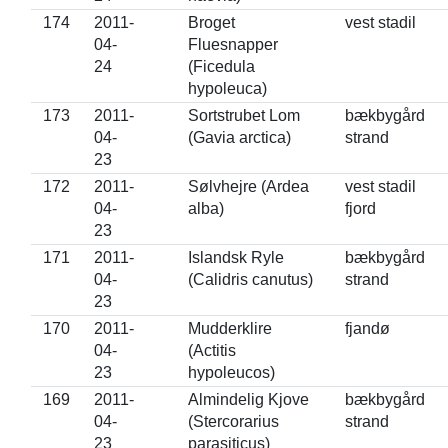
174
2011-
Broget
vest stadil
04-
Fluesnapper
24
(Ficedula
hypoleuca)
173
2011-
Sortstrubet Lom
bækbygård
04-
(Gavia arctica)
strand
23
172
2011-
Sølvhejre (Ardea
vest stadil
04-
alba)
fjord
23
171
2011-
Islandsk Ryle
bækbygård
04-
(Calidris canutus)
strand
23
170
2011-
Mudderklire
fjandø
04-
(Actitis
23
hypoleucos)
169
2011-
Almindelig Kjove
bækbygård
04-
(Stercorarius
strand
23
parasiticus)