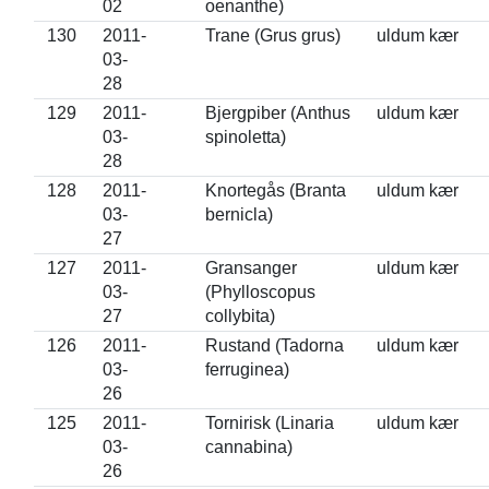
02
oenanthe)
130
2011-
Trane (Grus grus)
uldum kær
03-
28
129
2011-
Bjergpiber (Anthus
uldum kær
03-
spinoletta)
28
128
2011-
Knortegås (Branta
uldum kær
03-
bernicla)
27
127
2011-
Gransanger
uldum kær
03-
(Phylloscopus
27
collybita)
126
2011-
Rustand (Tadorna
uldum kær
03-
ferruginea)
26
125
2011-
Tornirisk (Linaria
uldum kær
03-
cannabina)
26