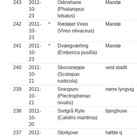
243
2011-
Odinshane
Mandø
10-
(Phalaropus
23
lobatus)
242
2011-
*
Rødøjet Vireo
Mandø
10-
(Vireo olivaceus)
23
241
2011-
*
Dværgværling
Mandø
10-
(Emberiza pusilla)
23
240
2011-
Skovsneppe
vest stadil
10-
(Scolopax
21
rusticola)
239
2011-
Snespurv
nørre lyngvig
10-
(Plectrophenax
21
nivalis)
238
2011-
Sortgrå Ryle
bjerghuse
10-
(Calidris maritima)
20
237
2011-
Storkjove
høfde q