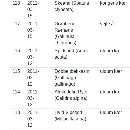
118
2011-
Skeand (Spatula
kongens kær
03-
clypeata)
15
117
2011-
Grønbenet
vejle å
03-
Rørhøne
15
(Gallinula
chloropus)
116
2011-
Spidsand (Anas
uldum kær
03-
acuta)
12
115
2011-
Dobbeltbekkasin
uldum kær
03-
(Gallinago
12
gallinago)
114
2011-
Almindelig Ryle
uldum kær
03-
(Calidris alpina)
12
113
2011-
Hvid Vipstjert
uldum kær
03-
(Motacilla alba)
12