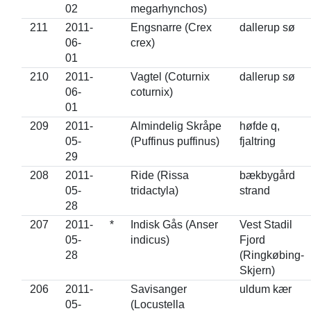
02
megarhynchos)
211
2011-
Engsnarre (Crex
dallerup sø
06-
crex)
01
210
2011-
Vagtel (Coturnix
dallerup sø
06-
coturnix)
01
209
2011-
Almindelig Skråpe
høfde q,
05-
(Puffinus puffinus)
fjaltring
29
208
2011-
Ride (Rissa
bækbygård
05-
tridactyla)
strand
28
207
2011-
*
Indisk Gås (Anser
Vest Stadil
05-
indicus)
Fjord
28
(Ringkøbing-
Skjern)
206
2011-
Savisanger
uldum kær
05-
(Locustella