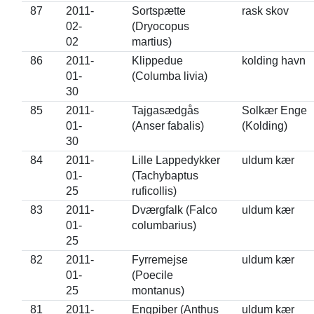
87
2011-
Sortspætte
rask skov
02-
(Dryocopus
02
martius)
86
2011-
Klippedue
kolding havn
01-
(Columba livia)
30
85
2011-
Tajgasædgås
Solkær Enge
01-
(Anser fabalis)
(Kolding)
30
84
2011-
Lille Lappedykker
uldum kær
01-
(Tachybaptus
25
ruficollis)
83
2011-
Dværgfalk (Falco
uldum kær
01-
columbarius)
25
82
2011-
Fyrremejse
uldum kær
01-
(Poecile
25
montanus)
81
2011-
Engpiber (Anthus
uldum kær