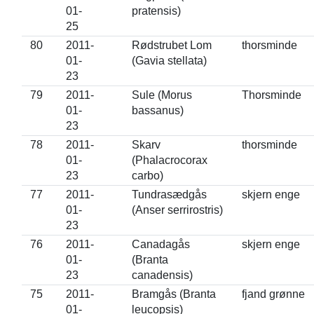
01-
pratensis)
25
80
2011-
Rødstrubet Lom
thorsminde
01-
(Gavia stellata)
23
79
2011-
Sule (Morus
Thorsminde
01-
bassanus)
23
78
2011-
Skarv
thorsminde
01-
(Phalacrocorax
23
carbo)
77
2011-
Tundrasædgås
skjern enge
01-
(Anser serrirostris)
23
76
2011-
Canadagås
skjern enge
01-
(Branta
23
canadensis)
75
2011-
Bramgås (Branta
fjand grønne
01-
leucopsis)