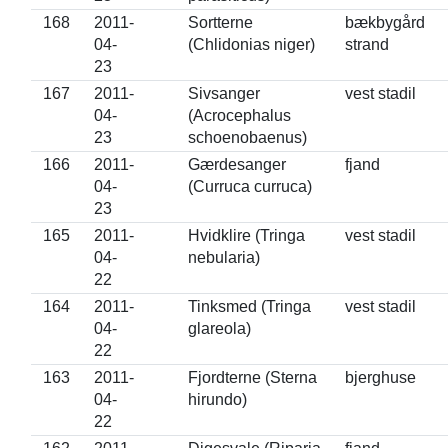
168
2011-
Sortterne
bækbygård
04-
(Chlidonias niger)
strand
23
167
2011-
Sivsanger
vest stadil
04-
(Acrocephalus
23
schoenobaenus)
166
2011-
Gærdesanger
fjand
04-
(Curruca curruca)
23
165
2011-
Hvidklire (Tringa
vest stadil
04-
nebularia)
22
164
2011-
Tinksmed (Tringa
vest stadil
04-
glareola)
22
163
2011-
Fjordterne (Sterna
bjerghuse
04-
hirundo)
22