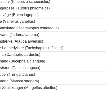
spurv (Emberiza schoeniclus)
gdrossel (Turdus philomelos)
ldvåge (Buteo lagopus)
e (Vanellus vanellus)
andskade (Haematopus ostralegus)
vand (Tadorna tadorna)
glærke (Alauda arvensis)
le Lappedykker (Tachybaptus ruficollis)
llits (Carduelis carduelis)
nand (Bucephala clangula)
shane (Calidris pugnax)
ben (Tringa totanus)
rand (Mareca strepera)
le Skallesluger (Mergellus albellus)