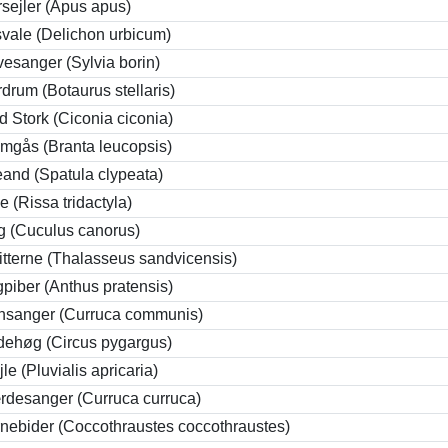
sejler (Apus apus)
vale (Delichon urbicum)
esanger (Sylvia borin)
drum (Botaurus stellaris)
d Stork (Ciconia ciconia)
mgås (Branta leucopsis)
and (Spatula clypeata)
e (Rissa tridactyla)
 (Cuculus canorus)
itterne (Thalasseus sandvicensis)
piber (Anthus pratensis)
nsanger (Curruca communis)
ehøg (Circus pygargus)
jle (Pluvialis apricaria)
desanger (Curruca curruca)
nebider (Coccothraustes coccothraustes)