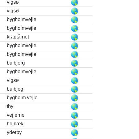
vigsø
vigsø
bygholmvejle
bygholmvejle
kraptårnet
bygholmvejle
bygholmvejle
bulbjerg
bygholmvejle
vigsø
bulbjeg
bygholm vejle
thy
vejlerne
holbæk
yderby