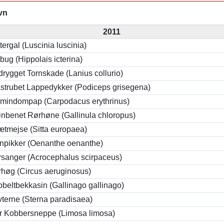
vn
2011
tergal (Luscinia luscinia)
bug (Hippolais icterina)
rygget Tornskade (Lanius collurio)
strubet Lappedykker (Podiceps grisegena)
mindompap (Carpodacus erythrinus)
nbenet Rørhøne (Gallinula chloropus)
tmejse (Sitta europaea)
npikker (Oenanthe oenanthe)
sanger (Acrocephalus scirpaceus)
høg (Circus aeruginosus)
beltbekkasin (Gallinago gallinago)
terne (Sterna paradisaea)
r Kobbersneppe (Limosa limosa)