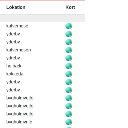
Lokation
Kort
kalvemose
yderby
yderby
kalvemosen
ydreby
holbæk
kokkedal
yderby
yderby
bygholmvejle
bygholmvejle
bygholmvejle
bygholmvrjle