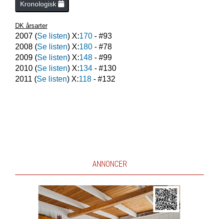
Kronologisk
DK årsarter
2007
(
Se listen
) X:
170
- #
93
2008
(
Se listen
) X:
180
- #
78
2009
(
Se listen
) X:
148
- #
99
2010
(
Se listen
) X:
134
- #
130
2011
(
Se listen
) X:
118
- #
132
ANNONCER