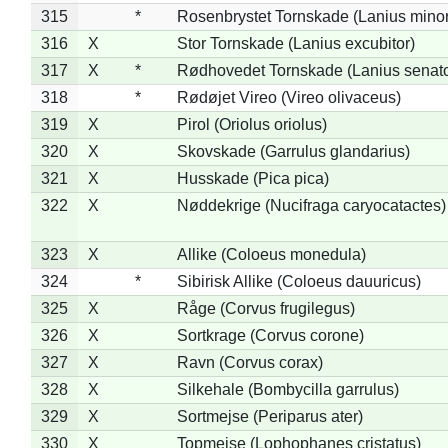
315
*
Rosenbrystet Tornskade (Lanius minor
316
X
Stor Tornskade (Lanius excubitor)
317
X
*
Rødhovedet Tornskade (Lanius senato
318
*
Rødøjet Vireo (Vireo olivaceus)
319
X
Pirol (Oriolus oriolus)
320
X
Skovskade (Garrulus glandarius)
321
X
Husskade (Pica pica)
322
X
Nøddekrige (Nucifraga caryocatactes)
323
X
Allike (Coloeus monedula)
324
*
Sibirisk Allike (Coloeus dauuricus)
325
X
Råge (Corvus frugilegus)
326
X
Sortkrage (Corvus corone)
327
X
Ravn (Corvus corax)
328
X
Silkehale (Bombycilla garrulus)
329
X
Sortmejse (Periparus ater)
330
X
Topmejse (Lophophanes cristatus)