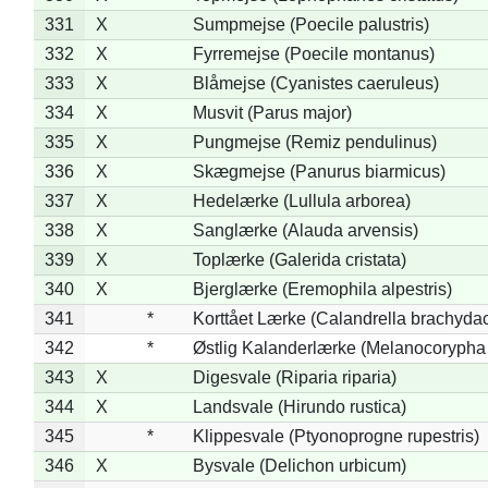
331
X
Sumpmejse (Poecile palustris)
332
X
Fyrremejse (Poecile montanus)
333
X
Blåmejse (Cyanistes caeruleus)
334
X
Musvit (Parus major)
335
X
Pungmejse (Remiz pendulinus)
336
X
Skægmejse (Panurus biarmicus)
337
X
Hedelærke (Lullula arborea)
338
X
Sanglærke (Alauda arvensis)
339
X
Toplærke (Galerida cristata)
340
X
Bjerglærke (Eremophila alpestris)
341
*
Korttået Lærke (Calandrella brachydac
342
*
Østlig Kalanderlærke (Melanocorypha
343
X
Digesvale (Riparia riparia)
344
X
Landsvale (Hirundo rustica)
345
*
Klippesvale (Ptyonoprogne rupestris)
346
X
Bysvale (Delichon urbicum)