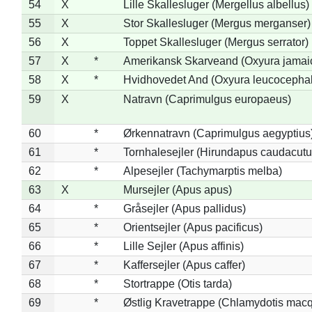
54
X
Lille Skallesluger (Mergellus albellus)
55
X
Stor Skallesluger (Mergus merganser)
56
X
Toppet Skallesluger (Mergus serrator)
57
X
*
Amerikansk Skarveand (Oxyura jamai
58
X
*
Hvidhovedet And (Oxyura leucocepha
59
X
Natravn (Caprimulgus europaeus)
60
*
Ørkennatravn (Caprimulgus aegyptius
61
*
Tornhalesejler (Hirundapus caudacutu
62
*
Alpesejler (Tachymarptis melba)
63
X
Mursejler (Apus apus)
64
*
Gråsejler (Apus pallidus)
65
*
Orientsejler (Apus pacificus)
66
*
Lille Sejler (Apus affinis)
67
*
Kaffersejler (Apus caffer)
68
*
Stortrappe (Otis tarda)
69
*
Østlig Kravetrappe (Chlamydotis macq