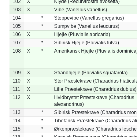
102
X
Klyde (Recurvirostra avosetta)
103
X
Vibe (Vanellus vanellus)
104
*
Steppevibe (Vanellus gregarius)
105
*
Sumpvibe (Vanellus leucurus)
106
X
Hjejle (Pluvialis apricaria)
107
*
Sibirisk Hjejle (Pluvialis fulva)
108
X
*
Amerikansk Hjejle (Pluvialis dominica
109
X
Strandhjejle (Pluvialis squatarola)
110
X
Stor Præstekrave (Charadrius hiaticul
111
X
Lille Præstekrave (Charadrius dubius)
112
X
Hvidbrystet Præstekrave (Charadrius
alexandrinus)
113
*
Sibirisk Præstekrave (Charadrius mon
114
*
Tibetansk Præstekrave (Charadrius atr
115
*
Ørkenpræstekrave (Charadrius leschen