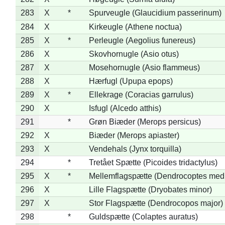
283
X
*
Spurveugle (Glaucidium passerinum)
284
X
Kirkeugle (Athene noctua)
285
X
*
Perleugle (Aegolius funereus)
286
X
Skovhornugle (Asio otus)
287
X
Mosehornugle (Asio flammeus)
288
X
Hærfugl (Upupa epops)
289
X
*
Ellekrage (Coracias garrulus)
290
X
Isfugl (Alcedo atthis)
291
*
Grøn Biæder (Merops persicus)
292
X
Biæder (Merops apiaster)
293
X
Vendehals (Jynx torquilla)
294
*
Tretået Spætte (Picoides tridactylus)
295
X
*
Mellemflagspætte (Dendrocoptes med
296
X
Lille Flagspætte (Dryobates minor)
297
X
Stor Flagspætte (Dendrocopos major)
298
*
Guldspætte (Colaptes auratus)