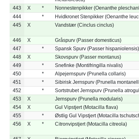
443
X
*
Nonnestenpikker (Oenanthe pleschan
444
*
Hvidkronet Stenpikker (Oenanthe leu
445
X
Vandstær (Cinclus cinclus)
446
X
Gråspurv (Passer domesticus)
447
*
Spansk Spurv (Passer hispaniolensis)
448
X
Skovspurv (Passer montanus)
449
*
Snefinke (Montifringilla nivalis)
450
*
Alpejernspurv (Prunella collaris)
451
*
Sibirisk Jernspurv (Prunella montanell
452
*
Sortstrubet Jernspurv (Prunella atrogul
453
X
Jernspurv (Prunella modularis)
454
X
Gul Vipstjert (Motacilla flava)
455
*
Østlig Gul Vipstjert (Motacilla tschuts
456
X
*
Citronvipstjert (Motacilla citreola)