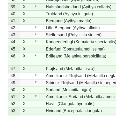
39
X
*
Halsbåndstroldand (Aythya collaris)
40
X
Troldand (Aythya fuligula)
41
X
Bjergand (Aythya marila)
42
*
Lille Bjergand (Aythya affinis)
43
*
Stellersand (Polysticta stelleri)
44
X
*
Kongeederfugl (Somateria spectabilis
45
X
Ederfugl (Somateria mollissima)
46
X
*
Brilleand (Melanitta perspicillata)
47
X
Fløjlsand (Melanitta fusca)
48
*
Amerikansk Fløjlsand (Melanitta degla
49
*
Sibirisk Fløjlsand (Melanitta stejnegeri
50
X
Sortand (Melanitta nigra)
51
X
*
Amerikansk Sortand (Melanitta ameri
52
X
Havlit (Clangula hyemalis)
53
X
Hvinand (Bucephala clangula)