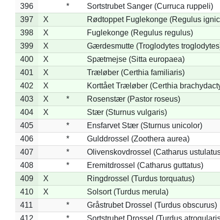
396
*
Sortstrubet Sanger (Curruca ruppeli)
397
X
Rødtoppet Fuglekonge (Regulus ignica
398
X
Fuglekonge (Regulus regulus)
399
X
Gærdesmutte (Troglodytes troglodytes
400
X
Spætmejse (Sitta europaea)
401
X
Træløber (Certhia familiaris)
402
X
Korttået Træløber (Certhia brachydact
403
X
*
Rosenstær (Pastor roseus)
404
X
Stær (Sturnus vulgaris)
405
*
Ensfarvet Stær (Sturnus unicolor)
406
*
Gulddrossel (Zoothera aurea)
407
*
Olivenskovdrossel (Catharus ustulatus
408
*
Eremitdrossel (Catharus guttatus)
409
X
Ringdrossel (Turdus torquatus)
410
X
Solsort (Turdus merula)
411
*
Gråstrubet Drossel (Turdus obscurus)
412
*
Sortstrubet Drossel (Turdus atrogularis