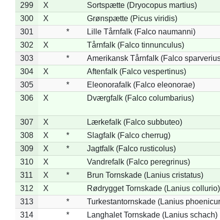
299
X
Sortspætte (Dryocopus martius)
300
X
Grønspætte (Picus viridis)
301
*
Lille Tårnfalk (Falco naumanni)
302
X
Tårnfalk (Falco tinnunculus)
303
*
Amerikansk Tårnfalk (Falco sparverius
304
X
Aftenfalk (Falco vespertinus)
305
*
Eleonorafalk (Falco eleonorae)
306
X
Dværgfalk (Falco columbarius)
307
X
Lærkefalk (Falco subbuteo)
308
X
*
Slagfalk (Falco cherrug)
309
X
*
Jagtfalk (Falco rusticolus)
310
X
Vandrefalk (Falco peregrinus)
311
X
*
Brun Tornskade (Lanius cristatus)
312
X
Rødrygget Tornskade (Lanius collurio)
313
*
Turkestantornskade (Lanius phoenicur
314
*
Langhalet Tornskade (Lanius schach)