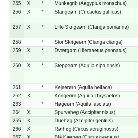
255
X
*
Munkegrib (Aegypius monachus)
256
X
*
Slangeørn (Circaetus gallicus)
257
X
*
Lille Skrigeørn (Clanga pomarina)
258
*
Stor Skrigeørn (Clanga clanga)
259
X
*
Dværgørn (Hieraaetus pennatus)
260
X
*
Steppeørn (Aquila nipalensis)
261
*
Kejserørn (Aquila heliaca)
262
X
Kongeørn (Aquila chrysaetos)
263
*
Høgeørn (Aquila fasciata)
264
X
Spurvehøg (Accipiter nisus)
265
X
Duehøg (Accipiter gentilis)
266
X
Rørhøg (Circus aeruginosus)
267
X
Blå Kærhøg (Circus cyaneus)