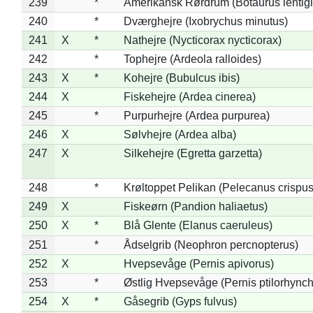
239
*
Amerikansk Rørdrum (Botaurus lentig
240
*
Dværghejre (Ixobrychus minutus)
241
X
*
Nathejre (Nycticorax nycticorax)
242
*
Tophejre (Ardeola ralloides)
243
X
*
Kohejre (Bubulcus ibis)
244
X
Fiskehejre (Ardea cinerea)
245
*
Purpurhejre (Ardea purpurea)
246
X
Sølvhejre (Ardea alba)
247
X
Silkehejre (Egretta garzetta)
248
*
Krøltoppet Pelikan (Pelecanus crispus
249
X
Fiskeørn (Pandion haliaetus)
250
X
*
Blå Glente (Elanus caeruleus)
251
*
Ådselgrib (Neophron percnopterus)
252
X
Hvepsevåge (Pernis apivorus)
253
*
Østlig Hvepsevåge (Pernis ptilorhync
254
X
*
Gåsegrib (Gyps fulvus)