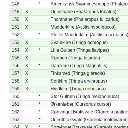
148
*
Amerikansk Svømmesneppe (Phalaropu
149
X
Odinshane (Phalaropus lobatus)
150
X
Thorshane (Phalaropus fulicarius)
151
X
Mudderklire (Actitis hypoleucos)
152
*
Plettet Mudderklire (Actitis macularius
153
X
Svaleklire (Tringa ochropus)
154
X
*
Lille Gulben (Tringa flavipes)
155
X
Rødben (Tringa totanus)
156
X
*
Damklire (Tringa stagnatilis)
157
X
Tinksmed (Tringa glareola)
158
X
Sortklire (Tringa erythropus)
159
X
Hvidklire (Tringa nebularia)
160
*
Stor Gulben (Tringa melanoleuca)
161
*
Ørkenløber (Cursorius cursor)
162
*
Rødvinget Braksvale (Glareola pratinc
163
*
Orientbraksvale (Glareola maldivarum
164
X
*
Sortvinget Braksvale (Glareola nordm