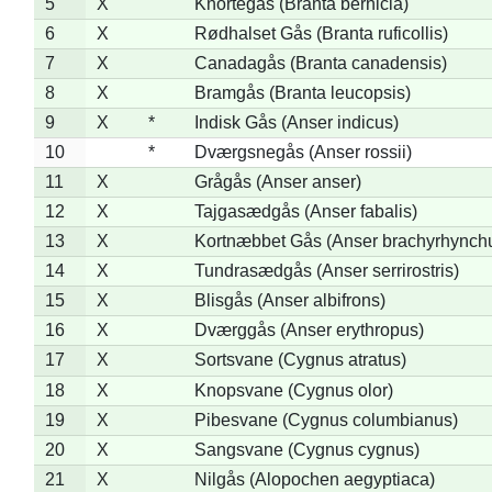
5
X
Knortegås (Branta bernicla)
6
X
Rødhalset Gås (Branta ruficollis)
7
X
Canadagås (Branta canadensis)
8
X
Bramgås (Branta leucopsis)
9
X
*
Indisk Gås (Anser indicus)
10
*
Dværgsnegås (Anser rossii)
11
X
Grågås (Anser anser)
12
X
Tajgasædgås (Anser fabalis)
13
X
Kortnæbbet Gås (Anser brachyrhynch
14
X
Tundrasædgås (Anser serrirostris)
15
X
Blisgås (Anser albifrons)
16
X
Dværggås (Anser erythropus)
17
X
Sortsvane (Cygnus atratus)
18
X
Knopsvane (Cygnus olor)
19
X
Pibesvane (Cygnus columbianus)
20
X
Sangsvane (Cygnus cygnus)
21
X
Nilgås (Alopochen aegyptiaca)