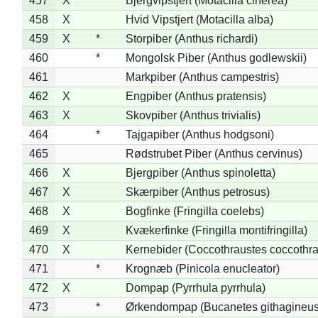
457
X
Bjergvipstjert (Motacilla cinerea)
458
X
Hvid Vipstjert (Motacilla alba)
459
X
*
Storpiber (Anthus richardi)
460
*
Mongolsk Piber (Anthus godlewskii)
461
Markpiber (Anthus campestris)
462
X
Engpiber (Anthus pratensis)
463
X
Skovpiber (Anthus trivialis)
464
*
Tajgapiber (Anthus hodgsoni)
465
Rødstrubet Piber (Anthus cervinus)
466
X
Bjergpiber (Anthus spinoletta)
467
X
Skærpiber (Anthus petrosus)
468
X
Bogfinke (Fringilla coelebs)
469
X
Kvækerfinke (Fringilla montifringilla)
470
X
Kernebider (Coccothraustes coccothra
471
*
Krognæb (Pinicola enucleator)
472
X
Dompap (Pyrrhula pyrrhula)
473
*
Ørkendompap (Bucanetes githagineus