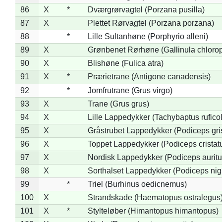
86
X
*
Dværgrørvagtel (Porzana pusilla)
87
X
Plettet Rørvagtel (Porzana porzana)
88
*
Lille Sultanhøne (Porphyrio alleni)
89
X
Grønbenet Rørhøne (Gallinula chloro
90
X
Blishøne (Fulica atra)
91
X
*
Prærietrane (Antigone canadensis)
92
*
Jomfrutrane (Grus virgo)
93
X
Trane (Grus grus)
94
X
Lille Lappedykker (Tachybaptus ruficol
95
X
Gråstrubet Lappedykker (Podiceps gr
96
X
Toppet Lappedykker (Podiceps cristat
97
X
Nordisk Lappedykker (Podiceps auritu
98
X
Sorthalset Lappedykker (Podiceps nigri
99
*
Triel (Burhinus oedicnemus)
100
X
Strandskade (Haematopus ostralegus
101
X
*
Stylteløber (Himantopus himantopus)