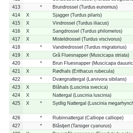
413
*
Brundrossel (Turdus eunomus)
414
X
Sjagger (Turdus pilaris)
415
X
Vindrossel (Turdus iliacus)
416
X
Sangdrossel (Turdus philomelos)
417
X
Misteldrossel (Turdus viscivorus)
418
*
Vandredrossel (Turdus migratorius)
419
X
Grå Fluesnapper (Muscicapa striata)
420
*
Brun Fluesnapper (Muscicapa dauuric
421
X
Rødhals (Erithacus rubecula)
422
*
Dværgnattergal (Larvivora sibilans)
423
X
Blåhals (Luscinia svecica)
424
X
Nattergal (Luscinia luscinia)
425
X
*
Sydlig Nattergal (Luscinia megarhync
426
*
Rubinnattergal (Calliope calliope)
427
*
Blåstjert (Tarsiger cyanurus)