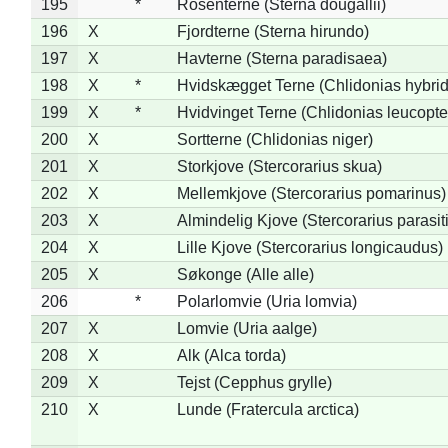
195
*
Rosenterne (Sterna dougallii)
196
X
Fjordterne (Sterna hirundo)
197
X
Havterne (Sterna paradisaea)
198
X
*
Hvidskægget Terne (Chlidonias hybrid
199
X
*
Hvidvinget Terne (Chlidonias leucopte
200
X
Sortterne (Chlidonias niger)
201
X
Storkjove (Stercorarius skua)
202
X
Mellemkjove (Stercorarius pomarinus)
203
X
Almindelig Kjove (Stercorarius parasit
204
X
Lille Kjove (Stercorarius longicaudus)
205
X
Søkonge (Alle alle)
206
*
Polarlomvie (Uria lomvia)
207
X
Lomvie (Uria aalge)
208
X
Alk (Alca torda)
209
X
Tejst (Cepphus grylle)
210
X
Lunde (Fratercula arctica)