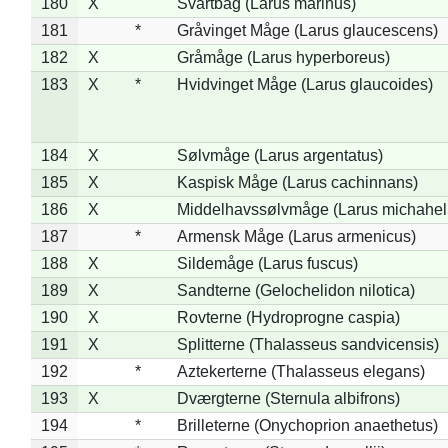
180
X
Svartbag (Larus marinus)
181
*
Gråvinget Måge (Larus glaucescens)
182
X
Gråmåge (Larus hyperboreus)
183
X
*
Hvidvinget Måge (Larus glaucoides)
184
X
Sølvmåge (Larus argentatus)
185
X
Kaspisk Måge (Larus cachinnans)
186
X
Middelhavssølvmåge (Larus michahell
187
*
Armensk Måge (Larus armenicus)
188
X
Sildemåge (Larus fuscus)
189
X
Sandterne (Gelochelidon nilotica)
190
X
Rovterne (Hydroprogne caspia)
191
X
Splitterne (Thalasseus sandvicensis)
192
*
Aztekerterne (Thalasseus elegans)
193
X
Dværgterne (Sternula albifrons)
194
*
Brilleterne (Onychoprion anaethetus)