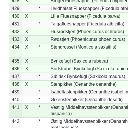
428
X
Broget Fluesnapper (Ficedula hypole
429
*
Hvidhalset Fluesnapper (Ficedula albic
430
X
Lille Fluesnapper (Ficedula parva)
431
*
Tajgafluesnapper (Ficedula albicilla)
432
X
Husrødstjert (Phoenicurus ochruros)
433
X
Rødstjert (Phoenicurus phoenicurus)
434
X
*
Stendrossel (Monticola saxatilis)
435
X
Bynkefugl (Saxicola rubetra)
436
X
Sortstrubet Bynkefugl (Saxicola rubico
437
*
Sibirisk Bynkefugl (Saxicola maurus)
438
X
Stenpikker (Oenanthe oenanthe)
439
*
Isabellastenpikker (Oenanthe isabelli
440
*
Ørkenstenpikker (Oenanthe deserti)
441
X
*
Vestlig Middelhavsstenpikker (Oenant
hispanica)
442
*
Østlig Middelhavsstenpikker (Oenant
melanoleuca)