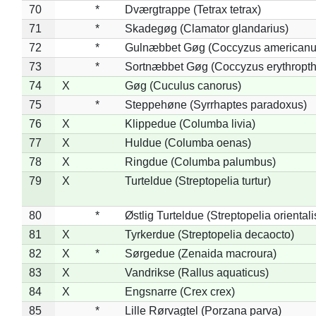
70
*
Dværgtrappe (Tetrax tetrax)
71
*
Skadegøg (Clamator glandarius)
72
*
Gulnæbbet Gøg (Coccyzus americanu
73
*
Sortnæbbet Gøg (Coccyzus erythropt
74
X
Gøg (Cuculus canorus)
75
*
Steppehøne (Syrrhaptes paradoxus)
76
X
Klippedue (Columba livia)
77
X
Huldue (Columba oenas)
78
X
Ringdue (Columba palumbus)
79
X
Turteldue (Streptopelia turtur)
80
*
Østlig Turteldue (Streptopelia orientali
81
X
Tyrkerdue (Streptopelia decaocto)
82
X
*
Sørgedue (Zenaida macroura)
83
X
Vandrikse (Rallus aquaticus)
84
X
Engsnarre (Crex crex)
85
*
Lille Rørvagtel (Porzana parva)