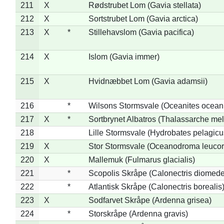
211
X
Rødstrubet Lom (Gavia stellata)
212
X
Sortstrubet Lom (Gavia arctica)
213
X
*
Stillehavslom (Gavia pacifica)
214
X
Islom (Gavia immer)
215
X
Hvidnæbbet Lom (Gavia adamsii)
216
*
Wilsons Stormsvale (Oceanites ocean
217
X
*
Sortbrynet Albatros (Thalassarche me
218
Lille Stormsvale (Hydrobates pelagicu
219
X
Stor Stormsvale (Oceanodroma leuco
220
X
Mallemuk (Fulmarus glacialis)
221
*
Scopolis Skråpe (Calonectris diomed
222
*
Atlantisk Skråpe (Calonectris borealis
223
X
Sodfarvet Skråpe (Ardenna grisea)
224
*
Storskråpe (Ardenna gravis)