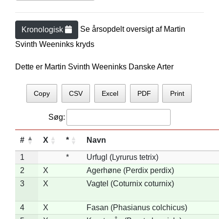
Se årsopdelt oversigt af
Martin
Kronologisk
Svinth Weenink
s kryds
Dette er Martin Svinth Weeninks Danske Arter
Copy
CSV
Excel
PDF
Print
Søg:
#
X
*
Navn
1
*
Urfugl (Lyrurus tetrix)
2
X
Agerhøne (Perdix perdix)
3
X
Vagtel (Coturnix coturnix)
4
X
Fasan (Phasianus colchicus)