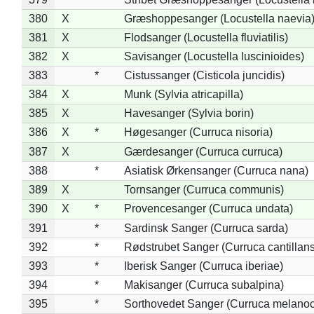
380
X
Græshoppesanger (Locustella naevia
381
X
Flodsanger (Locustella fluviatilis)
382
X
Savisanger (Locustella luscinioides)
383
*
Cistussanger (Cisticola juncidis)
384
X
Munk (Sylvia atricapilla)
385
X
Havesanger (Sylvia borin)
386
X
*
Høgesanger (Curruca nisoria)
387
X
Gærdesanger (Curruca curruca)
388
*
Asiatisk Ørkensanger (Curruca nana)
389
X
Tornsanger (Curruca communis)
390
X
*
Provencesanger (Curruca undata)
391
*
Sardinsk Sanger (Curruca sarda)
392
*
Rødstrubet Sanger (Curruca cantillans
393
*
Iberisk Sanger (Curruca iberiae)
394
*
Makisanger (Curruca subalpina)
395
*
Sorthovedet Sanger (Curruca melano