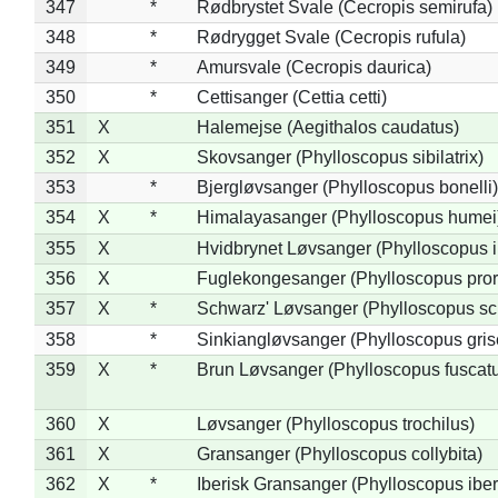
347
*
Rødbrystet Svale (Cecropis semirufa)
348
*
Rødrygget Svale (Cecropis rufula)
349
*
Amursvale (Cecropis daurica)
350
*
Cettisanger (Cettia cetti)
351
X
Halemejse (Aegithalos caudatus)
352
X
Skovsanger (Phylloscopus sibilatrix)
353
*
Bjergløvsanger (Phylloscopus bonelli)
354
X
*
Himalayasanger (Phylloscopus humei
355
X
Hvidbrynet Løvsanger (Phylloscopus i
356
X
Fuglekongesanger (Phylloscopus pror
357
X
*
Schwarz' Løvsanger (Phylloscopus sc
358
*
Sinkiangløvsanger (Phylloscopus gris
359
X
*
Brun Løvsanger (Phylloscopus fuscat
360
X
Løvsanger (Phylloscopus trochilus)
361
X
Gransanger (Phylloscopus collybita)
362
X
*
Iberisk Gransanger (Phylloscopus iber