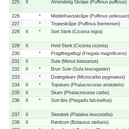
225
X
Almindelig Skråpe (Puffinus puffinus)
226
*
Middelhavsskråpe (Puffinus yelkouan)
227
*
Tropeskråpe (Puffinus lherminieri)
228
X
*
Sort Stork (Ciconia nigra)
229
X
Hvid Stork (Ciconia ciconia)
230
*
Pragtfregatfugl (Fregata magnificens)
231
X
Sule (Morus bassanus)
232
X
*
Brun Sule (Sula leucogaster)
233
*
Dværgskarv (Microcarbo pygmaeus)
234
X
*
Topskarv (Phalacrocorax aristotelis)
235
X
Skarv (Phalacrocorax carbo)
236
X
*
Sort Ibis (Plegadis falcinellus)
237
X
Skestork (Platalea leucorodia)
238
X
Rørdrum (Botaurus stellaris)