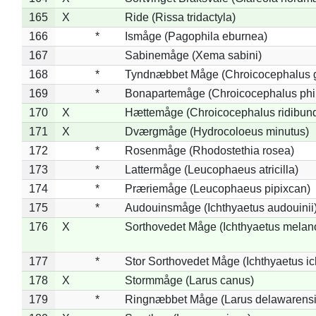
165
X
Ride (Rissa tridactyla)
166
*
Ismåge (Pagophila eburnea)
167
Sabinemåge (Xema sabini)
168
*
Tyndnæbbet Måge (Chroicocephalus 
169
*
Bonapartemåge (Chroicocephalus phil
170
X
Hættemåge (Chroicocephalus ridibun
171
X
Dværgmåge (Hydrocoloeus minutus)
172
*
Rosenmåge (Rhodostethia rosea)
173
*
Lattermåge (Leucophaeus atricilla)
174
*
Præriemåge (Leucophaeus pipixcan)
175
*
Audouinsmåge (Ichthyaetus audouinii
176
X
Sorthovedet Måge (Ichthyaetus melan
177
*
Stor Sorthovedet Måge (Ichthyaetus ic
178
X
Stormmåge (Larus canus)
179
*
Ringnæbbet Måge (Larus delawarensi