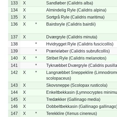
133
X
Sandløber (Calidris alba)
134
X
Almindelig Ryle (Calidris alpina)
135
X
Sortgrå Ryle (Calidris maritima)
136
X
*
Bairdsryle (Calidris bairdii)
137
X
Dværgryle (Calidris minuta)
138
*
Hvidrygget Ryle (Calidris fuscicollis)
139
*
Prærieløber (Calidris subruficollis)
140
X
*
Stribet Ryle (Calidris melanotos)
141
*
Tyknæbbet Dværgryle (Calidris pusilla
142
X
*
Langnæbbet Sneppeklire (Limnodrom
scolopaceus)
143
X
Skovsneppe (Scolopax rusticola)
144
X
Enkeltbekkasin (Lymnocryptes minimu
145
X
Tredækker (Gallinago media)
146
X
Dobbeltbekkasin (Gallinago gallinago
147
X
*
Terekklire (Xenus cinereus)