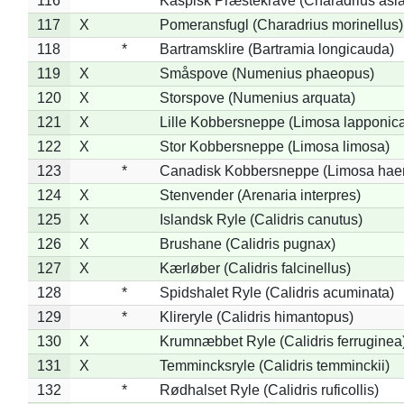
116
*
Kaspisk Præstekrave (Charadrius asia
117
X
Pomeransfugl (Charadrius morinellus)
118
*
Bartramsklire (Bartramia longicauda)
119
X
Småspove (Numenius phaeopus)
120
X
Storspove (Numenius arquata)
121
X
Lille Kobbersneppe (Limosa lapponic
122
X
Stor Kobbersneppe (Limosa limosa)
123
*
Canadisk Kobbersneppe (Limosa hae
124
X
Stenvender (Arenaria interpres)
125
X
Islandsk Ryle (Calidris canutus)
126
X
Brushane (Calidris pugnax)
127
X
Kærløber (Calidris falcinellus)
128
*
Spidshalet Ryle (Calidris acuminata)
129
*
Klireryle (Calidris himantopus)
130
X
Krumnæbbet Ryle (Calidris ferruginea
131
X
Temmincksryle (Calidris temminckii)
132
*
Rødhalset Ryle (Calidris ruficollis)