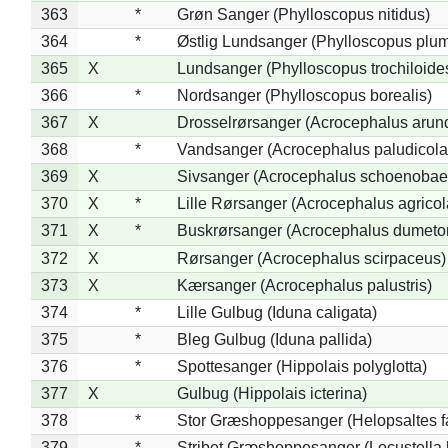
363
*
Grøn Sanger (Phylloscopus nitidus)
364
*
Østlig Lundsanger (Phylloscopus plum
365
X
Lundsanger (Phylloscopus trochiloide
366
*
Nordsanger (Phylloscopus borealis)
367
X
Drosselrørsanger (Acrocephalus arun
368
*
Vandsanger (Acrocephalus paludicola
369
X
Sivsanger (Acrocephalus schoenobae
370
X
*
Lille Rørsanger (Acrocephalus agricol
371
X
*
Buskrørsanger (Acrocephalus dumeto
372
X
Rørsanger (Acrocephalus scirpaceus)
373
X
Kærsanger (Acrocephalus palustris)
374
*
Lille Gulbug (Iduna caligata)
375
*
Bleg Gulbug (Iduna pallida)
376
*
Spottesanger (Hippolais polyglotta)
377
X
Gulbug (Hippolais icterina)
378
*
Stor Græshoppesanger (Helopsaltes fa
379
*
Stribet Græshoppesanger (Locustella 