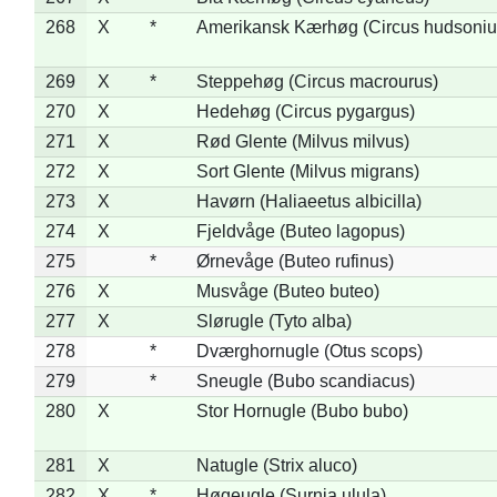
268
X
*
Amerikansk Kærhøg (Circus hudsoniu
269
X
*
Steppehøg (Circus macrourus)
270
X
Hedehøg (Circus pygargus)
271
X
Rød Glente (Milvus milvus)
272
X
Sort Glente (Milvus migrans)
273
X
Havørn (Haliaeetus albicilla)
274
X
Fjeldvåge (Buteo lagopus)
275
*
Ørnevåge (Buteo rufinus)
276
X
Musvåge (Buteo buteo)
277
X
Slørugle (Tyto alba)
278
*
Dværghornugle (Otus scops)
279
*
Sneugle (Bubo scandiacus)
280
X
Stor Hornugle (Bubo bubo)
281
X
Natugle (Strix aluco)
282
X
*
Høgeugle (Surnia ulula)