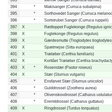
394
*
Makisanger (Curruca subalpina)
395
*
Sorthovedet Sanger (Curruca melano
396
*
Sortstrubet Sanger (Curruca ruppeli)
397
X
Rødtoppet Fuglekonge (Regulus ignica
398
X
Fuglekonge (Regulus regulus)
399
X
Gærdesmutte (Troglodytes troglodytes
400
X
Spætmejse (Sitta europaea)
401
X
Træløber (Certhia familiaris)
402
X
Korttået Træløber (Certhia brachydact
403
X
*
Rosenstær (Pastor roseus)
404
X
Stær (Sturnus vulgaris)
405
*
Ensfarvet Stær (Sturnus unicolor)
406
*
Gulddrossel (Zoothera aurea)
407
*
Olivenskovdrossel (Catharus ustulatus
408
*
Eremitdrossel (Catharus guttatus)
409
X
Ringdrossel (Turdus torquatus)