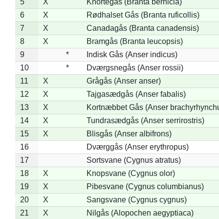
5
X
Knortegås (Branta bernicla)
6
X
Rødhalset Gås (Branta ruficollis)
7
X
Canadagås (Branta canadensis)
8
X
Bramgås (Branta leucopsis)
9
*
Indisk Gås (Anser indicus)
10
*
Dværgsnegås (Anser rossii)
11
X
Grågås (Anser anser)
12
X
Tajgasædgås (Anser fabalis)
13
X
Kortnæbbet Gås (Anser brachyrhynch
14
X
Tundrasædgås (Anser serrirostris)
15
X
Blisgås (Anser albifrons)
16
Dværggås (Anser erythropus)
17
Sortsvane (Cygnus atratus)
18
X
Knopsvane (Cygnus olor)
19
X
Pibesvane (Cygnus columbianus)
20
X
Sangsvane (Cygnus cygnus)
21
X
Nilgås (Alopochen aegyptiaca)