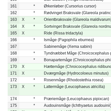
161
*
Ørkenløber (Cursorius cursor)
162
*
Rødvinget Braksvale (Glareola pratinc
163
X
*
Orientbraksvale (Glareola maldivarum
164
X
*
Sortvinget Braksvale (Glareola nordm
165
X
Ride (Rissa tridactyla)
166
*
Ismåge (Pagophila eburnea)
167
Sabinemåge (Xema sabini)
168
*
Tyndnæbbet Måge (Chroicocephalus 
169
*
Bonapartemåge (Chroicocephalus phil
170
X
Hættemåge (Chroicocephalus ridibun
171
X
Dværgmåge (Hydrocoloeus minutus)
172
*
Rosenmåge (Rhodostethia rosea)
173
X
*
Lattermåge (Leucophaeus atricilla)
174
*
Præriemåge (Leucophaeus pipixcan)
175
*
Audouinsmåge (Ichthyaetus audouinii