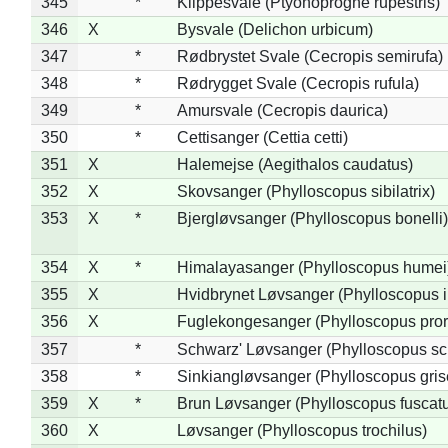
345
*
Klippesvale (Ptyonoprogne rupestris)
346
X
Bysvale (Delichon urbicum)
347
*
Rødbrystet Svale (Cecropis semirufa)
348
*
Rødrygget Svale (Cecropis rufula)
349
*
Amursvale (Cecropis daurica)
350
*
Cettisanger (Cettia cetti)
351
X
Halemejse (Aegithalos caudatus)
352
X
Skovsanger (Phylloscopus sibilatrix)
353
X
*
Bjergløvsanger (Phylloscopus bonelli)
354
X
*
Himalayasanger (Phylloscopus humei
355
X
Hvidbrynet Løvsanger (Phylloscopus i
356
X
Fuglekongesanger (Phylloscopus pror
357
*
Schwarz' Løvsanger (Phylloscopus sc
358
*
Sinkiangløvsanger (Phylloscopus gris
359
X
*
Brun Løvsanger (Phylloscopus fuscat
360
X
Løvsanger (Phylloscopus trochilus)