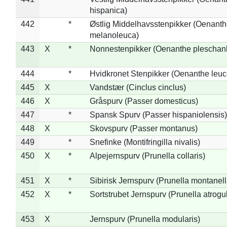
hispanica)
442
*
Østlig Middelhavsstenpikker (Oenant
melanoleuca)
443
X
*
Nonnestenpikker (Oenanthe pleschan
444
*
Hvidkronet Stenpikker (Oenanthe leu
445
X
Vandstær (Cinclus cinclus)
446
X
Gråspurv (Passer domesticus)
447
*
Spansk Spurv (Passer hispaniolensis)
448
X
Skovspurv (Passer montanus)
449
*
Snefinke (Montifringilla nivalis)
450
X
*
Alpejernspurv (Prunella collaris)
451
X
*
Sibirisk Jernspurv (Prunella montanell
452
X
*
Sortstrubet Jernspurv (Prunella atrogul
453
X
Jernspurv (Prunella modularis)