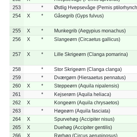
253
*
Østlig Hvepsevåge (Pernis ptilorhync
254
X
*
Gåsegrib (Gyps fulvus)
255
X
*
Munkegrib (Aegypius monachus)
256
X
*
Slangeørn (Circaetus gallicus)
257
X
*
Lille Skrigeørn (Clanga pomarina)
258
*
Stor Skrigeørn (Clanga clanga)
259
*
Dværgørn (Hieraaetus pennatus)
260
X
*
Steppeørn (Aquila nipalensis)
261
*
Kejserørn (Aquila heliaca)
262
X
Kongeørn (Aquila chrysaetos)
263
*
Høgeørn (Aquila fasciata)
264
X
Spurvehøg (Accipiter nisus)
265
X
Duehøg (Accipiter gentilis)
266
X
Rørhøg (Circus aeruginosus)