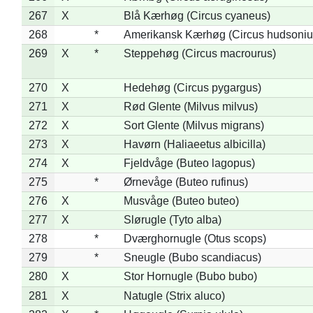
267
X
Blå Kærhøg (Circus cyaneus)
268
*
Amerikansk Kærhøg (Circus hudsoniu
269
X
*
Steppehøg (Circus macrourus)
270
X
Hedehøg (Circus pygargus)
271
X
Rød Glente (Milvus milvus)
272
X
Sort Glente (Milvus migrans)
273
X
Havørn (Haliaeetus albicilla)
274
X
Fjeldvåge (Buteo lagopus)
275
*
Ørnevåge (Buteo rufinus)
276
X
Musvåge (Buteo buteo)
277
X
Slørugle (Tyto alba)
278
*
Dværghornugle (Otus scops)
279
*
Sneugle (Bubo scandiacus)
280
X
Stor Hornugle (Bubo bubo)
281
X
Natugle (Strix aluco)