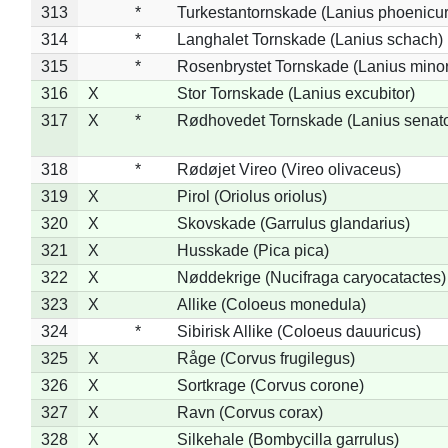
313
*
Turkestantornskade (Lanius phoenicur
314
*
Langhalet Tornskade (Lanius schach)
315
*
Rosenbrystet Tornskade (Lanius minor
316
X
Stor Tornskade (Lanius excubitor)
317
X
*
Rødhovedet Tornskade (Lanius senato
318
*
Rødøjet Vireo (Vireo olivaceus)
319
X
Pirol (Oriolus oriolus)
320
X
Skovskade (Garrulus glandarius)
321
X
Husskade (Pica pica)
322
X
Nøddekrige (Nucifraga caryocatactes)
323
X
Allike (Coloeus monedula)
324
*
Sibirisk Allike (Coloeus dauuricus)
325
X
Råge (Corvus frugilegus)
326
X
Sortkrage (Corvus corone)
327
X
Ravn (Corvus corax)
328
X
Silkehale (Bombycilla garrulus)