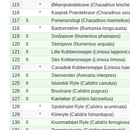
115
*
Ørkenpræstekrave (Charadrius leschen
116
*
Kaspisk Præstekrave (Charadrius asia
117
X
Pomeransfugl (Charadrius morinellus)
118
*
Bartramsklire (Bartramia longicauda)
119
X
Småspove (Numenius phaeopus)
120
X
Storspove (Numenius arquata)
121
X
Lille Kobbersneppe (Limosa lapponic
122
X
Stor Kobbersneppe (Limosa limosa)
123
*
Canadisk Kobbersneppe (Limosa hae
124
X
Stenvender (Arenaria interpres)
125
X
Islandsk Ryle (Calidris canutus)
126
X
Brushane (Calidris pugnax)
127
X
Kærløber (Calidris falcinellus)
128
*
Spidshalet Ryle (Calidris acuminata)
129
*
Klireryle (Calidris himantopus)
130
X
Krumnæbbet Ryle (Calidris ferruginea