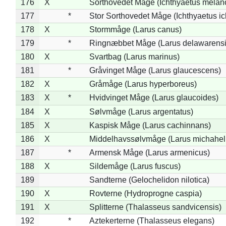
176
X
Sorthovedet Måge (Ichthyaetus melan
177
*
Stor Sorthovedet Måge (Ichthyaetus ic
178
X
Stormmåge (Larus canus)
179
*
Ringnæbbet Måge (Larus delawarensi
180
X
Svartbag (Larus marinus)
181
*
Gråvinget Måge (Larus glaucescens)
182
X
Gråmåge (Larus hyperboreus)
183
X
*
Hvidvinget Måge (Larus glaucoides)
184
X
Sølvmåge (Larus argentatus)
185
X
Kaspisk Måge (Larus cachinnans)
186
X
Middelhavssølvmåge (Larus michahell
187
*
Armensk Måge (Larus armenicus)
188
X
Sildemåge (Larus fuscus)
189
Sandterne (Gelochelidon nilotica)
190
X
Rovterne (Hydroprogne caspia)
191
X
Splitterne (Thalasseus sandvicensis)
192
*
Aztekerterne (Thalasseus elegans)