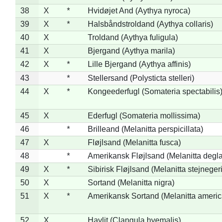
38
X
*
Hvidøjet And (Aythya nyroca)
39
X
*
Halsbåndstroldand (Aythya collaris)
40
X
Troldand (Aythya fuligula)
41
X
Bjergand (Aythya marila)
42
X
*
Lille Bjergand (Aythya affinis)
43
*
Stellersand (Polysticta stelleri)
44
X
*
Kongeederfugl (Somateria spectabilis
45
X
Ederfugl (Somateria mollissima)
46
*
Brilleand (Melanitta perspicillata)
47
X
Fløjlsand (Melanitta fusca)
48
*
Amerikansk Fløjlsand (Melanitta degla
49
X
*
Sibirisk Fløjlsand (Melanitta stejnegeri
50
X
Sortand (Melanitta nigra)
51
X
*
Amerikansk Sortand (Melanitta ameri
52
X
Havlit (Clangula hyemalis)