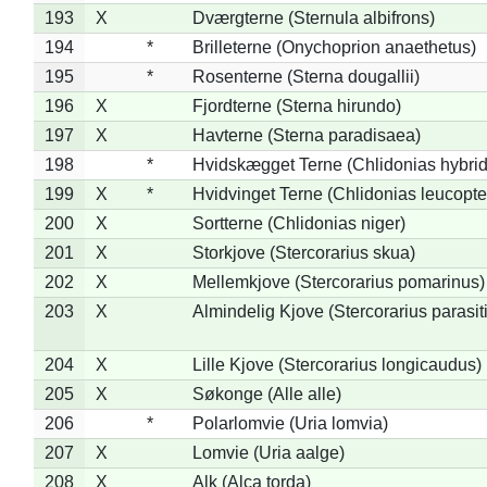
193
X
Dværgterne (Sternula albifrons)
194
*
Brilleterne (Onychoprion anaethetus)
195
*
Rosenterne (Sterna dougallii)
196
X
Fjordterne (Sterna hirundo)
197
X
Havterne (Sterna paradisaea)
198
*
Hvidskægget Terne (Chlidonias hybrid
199
X
*
Hvidvinget Terne (Chlidonias leucopte
200
X
Sortterne (Chlidonias niger)
201
X
Storkjove (Stercorarius skua)
202
X
Mellemkjove (Stercorarius pomarinus)
203
X
Almindelig Kjove (Stercorarius parasit
204
X
Lille Kjove (Stercorarius longicaudus)
205
X
Søkonge (Alle alle)
206
*
Polarlomvie (Uria lomvia)
207
X
Lomvie (Uria aalge)
208
X
Alk (Alca torda)