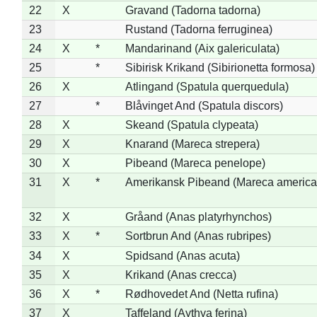
22
X
Gravand (Tadorna tadorna)
23
Rustand (Tadorna ferruginea)
24
X
*
Mandarinand (Aix galericulata)
25
*
Sibirisk Krikand (Sibirionetta formosa)
26
X
Atlingand (Spatula querquedula)
27
*
Blåvinget And (Spatula discors)
28
X
Skeand (Spatula clypeata)
29
X
Knarand (Mareca strepera)
30
X
Pibeand (Mareca penelope)
31
X
*
Amerikansk Pibeand (Mareca america
32
X
Gråand (Anas platyrhynchos)
33
X
*
Sortbrun And (Anas rubripes)
34
X
Spidsand (Anas acuta)
35
X
Krikand (Anas crecca)
36
X
*
Rødhovedet And (Netta rufina)
37
X
Taffeland (Aythya ferina)