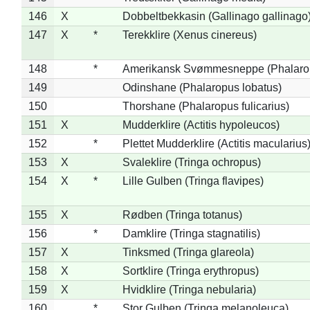
146
X
Dobbeltbekkasin (Gallinago gallinago
147
X
*
Terekklire (Xenus cinereus)
148
*
Amerikansk Svømmesneppe (Phalaropu
149
Odinshane (Phalaropus lobatus)
150
Thorshane (Phalaropus fulicarius)
151
X
Mudderklire (Actitis hypoleucos)
152
*
Plettet Mudderklire (Actitis macularius
153
X
Svaleklire (Tringa ochropus)
154
X
*
Lille Gulben (Tringa flavipes)
155
X
Rødben (Tringa totanus)
156
*
Damklire (Tringa stagnatilis)
157
X
Tinksmed (Tringa glareola)
158
X
Sortklire (Tringa erythropus)
159
X
Hvidklire (Tringa nebularia)
160
*
Stor Gulben (Tringa melanoleuca)