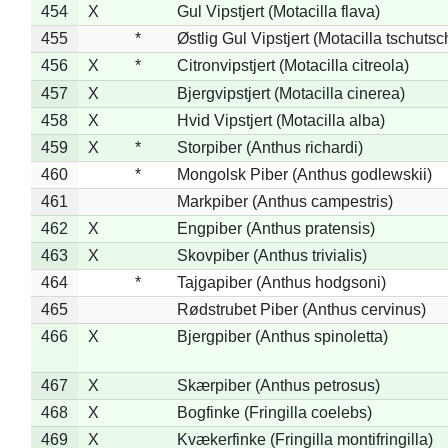
454
X
Gul Vipstjert (Motacilla flava)
455
*
Østlig Gul Vipstjert (Motacilla tschuts
456
X
*
Citronvipstjert (Motacilla citreola)
457
X
Bjergvipstjert (Motacilla cinerea)
458
X
Hvid Vipstjert (Motacilla alba)
459
X
*
Storpiber (Anthus richardi)
460
*
Mongolsk Piber (Anthus godlewskii)
461
Markpiber (Anthus campestris)
462
X
Engpiber (Anthus pratensis)
463
X
Skovpiber (Anthus trivialis)
464
*
Tajgapiber (Anthus hodgsoni)
465
Rødstrubet Piber (Anthus cervinus)
466
X
Bjergpiber (Anthus spinoletta)
467
X
Skærpiber (Anthus petrosus)
468
X
Bogfinke (Fringilla coelebs)
469
X
Kvækerfinke (Fringilla montifringilla)