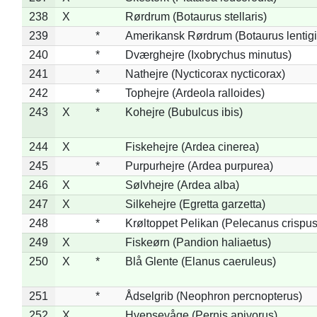
238
X
Rørdrum (Botaurus stellaris)
239
*
Amerikansk Rørdrum (Botaurus lentig
240
*
Dværghejre (Ixobrychus minutus)
241
*
Nathejre (Nycticorax nycticorax)
242
*
Tophejre (Ardeola ralloides)
243
X
*
Kohejre (Bubulcus ibis)
244
X
Fiskehejre (Ardea cinerea)
245
*
Purpurhejre (Ardea purpurea)
246
X
Sølvhejre (Ardea alba)
247
X
Silkehejre (Egretta garzetta)
248
*
Krøltoppet Pelikan (Pelecanus crispus
249
X
Fiskeørn (Pandion haliaetus)
250
X
*
Blå Glente (Elanus caeruleus)
251
*
Ådselgrib (Neophron percnopterus)
252
X
Hvepsevåge (Pernis apivorus)