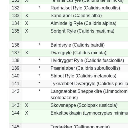
131
X
Temmincksryle (Calidris temminckii)
132
*
Rødhalset Ryle (Calidris ruficollis)
133
X
Sandløber (Calidris alba)
134
X
Almindelig Ryle (Calidris alpina)
135
X
Sortgrå Ryle (Calidris maritima)
136
*
Bairdsryle (Calidris bairdii)
137
X
Dværgryle (Calidris minuta)
138
*
Hvidrygget Ryle (Calidris fuscicollis)
139
*
Prærieløber (Calidris subruficollis)
140
*
Stribet Ryle (Calidris melanotos)
141
*
Tyknæbbet Dværgryle (Calidris pusilla
142
*
Langnæbbet Sneppeklire (Limnodrom
scolopaceus)
143
X
Skovsneppe (Scolopax rusticola)
144
X
Enkeltbekkasin (Lymnocryptes minimu
145
Tredækker (Gallinago media)