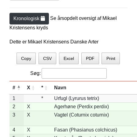
Se årsopdelt oversigt af
Mikael
Kronologisk
Kristensen
s kryds
Dette er Mikael Kristensens Danske Arter
Copy
CSV
Excel
PDF
Print
Søg:
#
X
*
Navn
1
*
Urfugl (Lyrurus tetrix)
2
X
Agerhøne (Perdix perdix)
3
X
Vagtel (Coturnix coturnix)
4
X
Fasan (Phasianus colchicus)