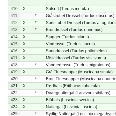
410
X
Solsort (Turdus merula)
411
*
Gråstrubet Drossel (Turdus obscurus)
412
X
*
Sortstrubet Drossel (Turdus atrogularis
413
X
*
Brundrossel (Turdus eunomus)
414
X
Sjagger (Turdus pilaris)
415
X
Vindrossel (Turdus iliacus)
416
X
Sangdrossel (Turdus philomelos)
417
X
Misteldrossel (Turdus viscivorus)
418
*
Vandredrossel (Turdus migratorius)
419
X
Grå Fluesnapper (Muscicapa striata)
420
*
Brun Fluesnapper (Muscicapa dauuric
421
X
Rødhals (Erithacus rubecula)
422
*
Dværgnattergal (Larvivora sibilans)
423
X
Blåhals (Luscinia svecica)
424
X
Nattergal (Luscinia luscinia)
425
*
Sydlig Nattergal (Luscinia megarhync