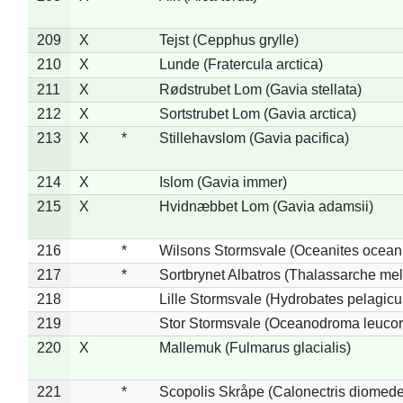
209
X
Tejst (Cepphus grylle)
210
X
Lunde (Fratercula arctica)
211
X
Rødstrubet Lom (Gavia stellata)
212
X
Sortstrubet Lom (Gavia arctica)
213
X
*
Stillehavslom (Gavia pacifica)
214
X
Islom (Gavia immer)
215
X
Hvidnæbbet Lom (Gavia adamsii)
216
*
Wilsons Stormsvale (Oceanites ocean
217
*
Sortbrynet Albatros (Thalassarche me
218
Lille Stormsvale (Hydrobates pelagicu
219
Stor Stormsvale (Oceanodroma leuco
220
X
Mallemuk (Fulmarus glacialis)
221
*
Scopolis Skråpe (Calonectris diomed