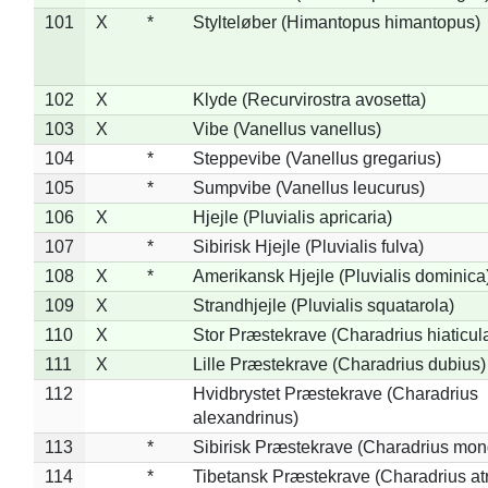
101
X
*
Stylteløber (Himantopus himantopus)
102
X
Klyde (Recurvirostra avosetta)
103
X
Vibe (Vanellus vanellus)
104
*
Steppevibe (Vanellus gregarius)
105
*
Sumpvibe (Vanellus leucurus)
106
X
Hjejle (Pluvialis apricaria)
107
*
Sibirisk Hjejle (Pluvialis fulva)
108
X
*
Amerikansk Hjejle (Pluvialis dominica
109
X
Strandhjejle (Pluvialis squatarola)
110
X
Stor Præstekrave (Charadrius hiaticul
111
X
Lille Præstekrave (Charadrius dubius)
112
Hvidbrystet Præstekrave (Charadrius
alexandrinus)
113
*
Sibirisk Præstekrave (Charadrius mon
114
*
Tibetansk Præstekrave (Charadrius atr