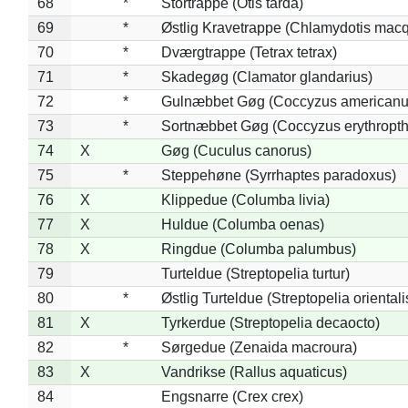
68
*
Stortrappe (Otis tarda)
69
*
Østlig Kravetrappe (Chlamydotis macq
70
*
Dværgtrappe (Tetrax tetrax)
71
*
Skadegøg (Clamator glandarius)
72
*
Gulnæbbet Gøg (Coccyzus americanu
73
*
Sortnæbbet Gøg (Coccyzus erythropt
74
X
Gøg (Cuculus canorus)
75
*
Steppehøne (Syrrhaptes paradoxus)
76
X
Klippedue (Columba livia)
77
X
Huldue (Columba oenas)
78
X
Ringdue (Columba palumbus)
79
Turteldue (Streptopelia turtur)
80
*
Østlig Turteldue (Streptopelia orientali
81
X
Tyrkerdue (Streptopelia decaocto)
82
*
Sørgedue (Zenaida macroura)
83
X
Vandrikse (Rallus aquaticus)
84
Engsnarre (Crex crex)