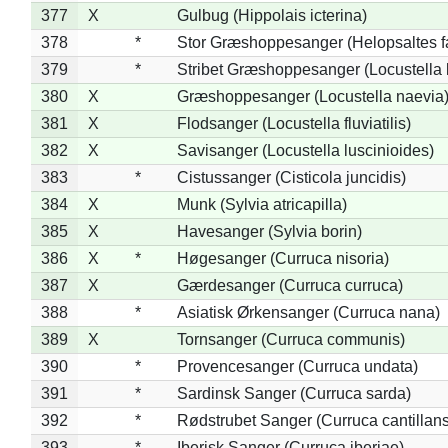
377
X
Gulbug (Hippolais icterina)
378
*
Stor Græshoppesanger (Helopsaltes fa
379
*
Stribet Græshoppesanger (Locustella 
380
X
Græshoppesanger (Locustella naevia
381
X
Flodsanger (Locustella fluviatilis)
382
X
Savisanger (Locustella luscinioides)
383
*
Cistussanger (Cisticola juncidis)
384
X
Munk (Sylvia atricapilla)
385
X
Havesanger (Sylvia borin)
386
X
*
Høgesanger (Curruca nisoria)
387
X
Gærdesanger (Curruca curruca)
388
*
Asiatisk Ørkensanger (Curruca nana)
389
X
Tornsanger (Curruca communis)
390
*
Provencesanger (Curruca undata)
391
*
Sardinsk Sanger (Curruca sarda)
392
*
Rødstrubet Sanger (Curruca cantillans
393
*
Iberisk Sanger (Curruca iberiae)