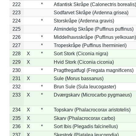
222
*
Atlantisk Skråpe (Calonectris borealis
223
Sodfarvet Skråpe (Ardenna grisea)
224
*
Storskråpe (Ardenna gravis)
225
Almindelig Skråpe (Puffinus puffinus)
226
*
Middelhavsskråpe (Puffinus yelkouan)
227
*
Tropeskråpe (Puffinus lherminieri)
228
X
*
Sort Stork (Ciconia nigra)
229
X
Hvid Stork (Ciconia ciconia)
230
*
Pragtfregatfugl (Fregata magnificens)
231
X
Sule (Morus bassanus)
232
*
Brun Sule (Sula leucogaster)
233
X
*
Dværgskarv (Microcarbo pygmaeus)
234
X
*
Topskarv (Phalacrocorax aristotelis)
235
X
Skarv (Phalacrocorax carbo)
236
X
*
Sort Ibis (Plegadis falcinellus)
237
X
Skestork (Platalea leucorodia)