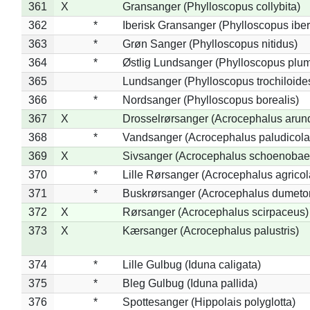
361
X
Gransanger (Phylloscopus collybita)
362
*
Iberisk Gransanger (Phylloscopus iber
363
*
Grøn Sanger (Phylloscopus nitidus)
364
*
Østlig Lundsanger (Phylloscopus plum
365
Lundsanger (Phylloscopus trochiloide
366
*
Nordsanger (Phylloscopus borealis)
367
X
Drosselrørsanger (Acrocephalus arun
368
*
Vandsanger (Acrocephalus paludicola
369
X
Sivsanger (Acrocephalus schoenobae
370
*
Lille Rørsanger (Acrocephalus agricol
371
*
Buskrørsanger (Acrocephalus dumeto
372
X
Rørsanger (Acrocephalus scirpaceus)
373
X
Kærsanger (Acrocephalus palustris)
374
*
Lille Gulbug (Iduna caligata)
375
*
Bleg Gulbug (Iduna pallida)
376
*
Spottesanger (Hippolais polyglotta)