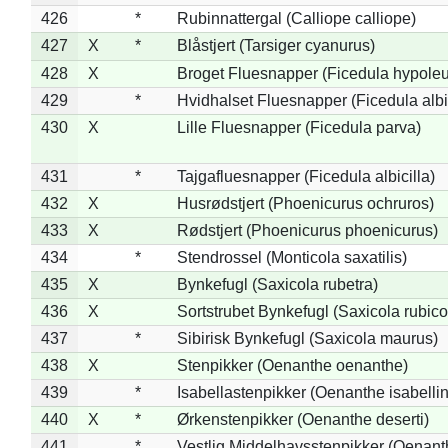
426
*
Rubinnattergal (Calliope calliope)
427
X
*
Blåstjert (Tarsiger cyanurus)
428
X
Broget Fluesnapper (Ficedula hypole
429
*
Hvidhalset Fluesnapper (Ficedula albic
430
X
Lille Fluesnapper (Ficedula parva)
431
*
Tajgafluesnapper (Ficedula albicilla)
432
X
Husrødstjert (Phoenicurus ochruros)
433
X
Rødstjert (Phoenicurus phoenicurus)
434
*
Stendrossel (Monticola saxatilis)
435
X
Bynkefugl (Saxicola rubetra)
436
X
Sortstrubet Bynkefugl (Saxicola rubico
437
*
Sibirisk Bynkefugl (Saxicola maurus)
438
X
Stenpikker (Oenanthe oenanthe)
439
*
Isabellastenpikker (Oenanthe isabelli
440
X
*
Ørkenstenpikker (Oenanthe deserti)
441
*
Vestlig Middelhavsstenpikker (Oenant