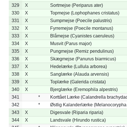
329
X
Sortmejse (Periparus ater)
330
X
Topmejse (Lophophanes cristatus)
331
X
Sumpmejse (Poecile palustris)
332
X
Fyrremejse (Poecile montanus)
333
X
Blåmejse (Cyanistes caeruleus)
334
X
Musvit (Parus major)
335
X
Pungmejse (Remiz pendulinus)
336
X
Skægmejse (Panurus biarmicus)
337
X
Hedelærke (Lullula arborea)
338
X
Sanglærke (Alauda arvensis)
339
X
Toplærke (Galerida cristata)
340
X
Bjerglærke (Eremophila alpestris)
341
*
Korttået Lærke (Calandrella brachydac
342
*
Østlig Kalanderlærke (Melanocorypha
343
X
Digesvale (Riparia riparia)
344
X
Landsvale (Hirundo rustica)