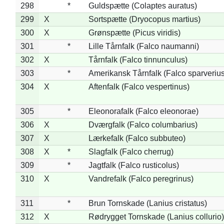
298
*
Guldspætte (Colaptes auratus)
299
X
Sortspætte (Dryocopus martius)
300
X
Grønspætte (Picus viridis)
301
*
Lille Tårnfalk (Falco naumanni)
302
X
Tårnfalk (Falco tinnunculus)
303
*
Amerikansk Tårnfalk (Falco sparverius
304
X
Aftenfalk (Falco vespertinus)
305
*
Eleonorafalk (Falco eleonorae)
306
X
Dværgfalk (Falco columbarius)
307
X
Lærkefalk (Falco subbuteo)
308
X
*
Slagfalk (Falco cherrug)
309
*
Jagtfalk (Falco rusticolus)
310
X
Vandrefalk (Falco peregrinus)
311
*
Brun Tornskade (Lanius cristatus)
312
X
Rødrygget Tornskade (Lanius collurio)