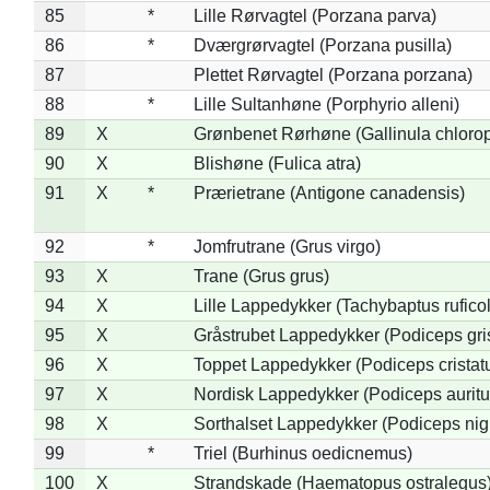
85
*
Lille Rørvagtel (Porzana parva)
86
*
Dværgrørvagtel (Porzana pusilla)
87
Plettet Rørvagtel (Porzana porzana)
88
*
Lille Sultanhøne (Porphyrio alleni)
89
X
Grønbenet Rørhøne (Gallinula chloro
90
X
Blishøne (Fulica atra)
91
X
*
Prærietrane (Antigone canadensis)
92
*
Jomfrutrane (Grus virgo)
93
X
Trane (Grus grus)
94
X
Lille Lappedykker (Tachybaptus ruficol
95
X
Gråstrubet Lappedykker (Podiceps gr
96
X
Toppet Lappedykker (Podiceps cristat
97
X
Nordisk Lappedykker (Podiceps auritu
98
X
Sorthalset Lappedykker (Podiceps nigri
99
*
Triel (Burhinus oedicnemus)
100
X
Strandskade (Haematopus ostralegus