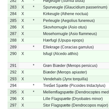
282
X
*
Høgeugle (Surnia ulula)
283
X
*
Spurveugle (Glaucidium passerinum)
284
X
Kirkeugle (Athene noctua)
285
X
*
Perleugle (Aegolius funereus)
286
X
Skovhornugle (Asio otus)
287
X
Mosehornugle (Asio flammeus)
288
X
Hærfugl (Upupa epops)
289
*
Ellekrage (Coracias garrulus)
290
X
Isfugl (Alcedo atthis)
291
*
Grøn Biæder (Merops persicus)
292
X
Biæder (Merops apiaster)
293
X
Vendehals (Jynx torquilla)
294
*
Tretået Spætte (Picoides tridactylus)
295
X
*
Mellemflagspætte (Dendrocoptes med
296
X
Lille Flagspætte (Dryobates minor)
297
X
Stor Flagspætte (Dendrocopos major)