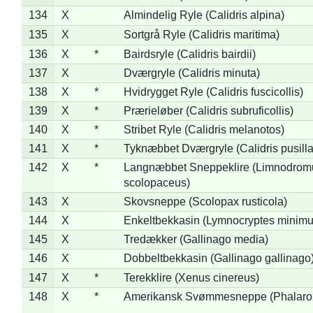
134
X
Almindelig Ryle (Calidris alpina)
135
X
Sortgrå Ryle (Calidris maritima)
136
X
*
Bairdsryle (Calidris bairdii)
137
X
Dværgryle (Calidris minuta)
138
X
*
Hvidrygget Ryle (Calidris fuscicollis)
139
X
*
Prærieløber (Calidris subruficollis)
140
X
*
Stribet Ryle (Calidris melanotos)
141
X
*
Tyknæbbet Dværgryle (Calidris pusilla
142
X
*
Langnæbbet Sneppeklire (Limnodrom
scolopaceus)
143
X
Skovsneppe (Scolopax rusticola)
144
X
Enkeltbekkasin (Lymnocryptes minimu
145
X
Tredækker (Gallinago media)
146
X
Dobbeltbekkasin (Gallinago gallinago
147
X
*
Terekklire (Xenus cinereus)
148
X
*
Amerikansk Svømmesneppe (Phalaropu