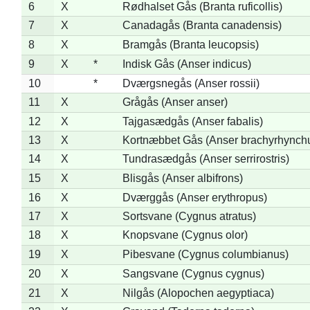
6
X
Rødhalset Gås (Branta ruficollis)
7
X
Canadagås (Branta canadensis)
8
X
Bramgås (Branta leucopsis)
9
X
*
Indisk Gås (Anser indicus)
10
*
Dværgsnegås (Anser rossii)
11
X
Grågås (Anser anser)
12
X
Tajgasædgås (Anser fabalis)
13
X
Kortnæbbet Gås (Anser brachyrhynch
14
X
Tundrasædgås (Anser serrirostris)
15
X
Blisgås (Anser albifrons)
16
X
Dværggås (Anser erythropus)
17
X
Sortsvane (Cygnus atratus)
18
X
Knopsvane (Cygnus olor)
19
X
Pibesvane (Cygnus columbianus)
20
X
Sangsvane (Cygnus cygnus)
21
X
Nilgås (Alopochen aegyptiaca)