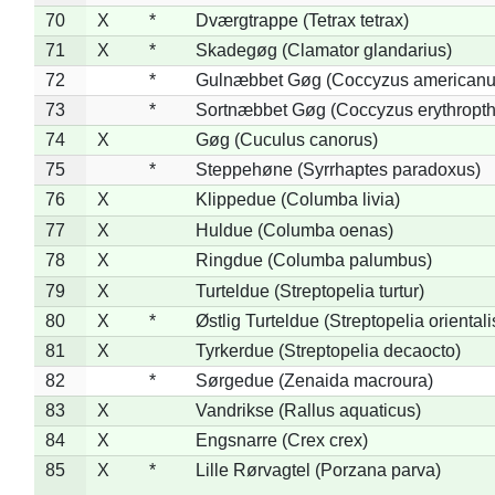
70
X
*
Dværgtrappe (Tetrax tetrax)
71
X
*
Skadegøg (Clamator glandarius)
72
*
Gulnæbbet Gøg (Coccyzus americanu
73
*
Sortnæbbet Gøg (Coccyzus erythropt
74
X
Gøg (Cuculus canorus)
75
*
Steppehøne (Syrrhaptes paradoxus)
76
X
Klippedue (Columba livia)
77
X
Huldue (Columba oenas)
78
X
Ringdue (Columba palumbus)
79
X
Turteldue (Streptopelia turtur)
80
X
*
Østlig Turteldue (Streptopelia orientali
81
X
Tyrkerdue (Streptopelia decaocto)
82
*
Sørgedue (Zenaida macroura)
83
X
Vandrikse (Rallus aquaticus)
84
X
Engsnarre (Crex crex)
85
X
*
Lille Rørvagtel (Porzana parva)