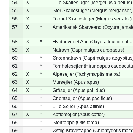
54
X
Lille Skallesluger (Mergellus albellus)
55
X
Stor Skallesluger (Mergus merganser)
56
X
Toppet Skallesluger (Mergus serrator)
57
X
*
Amerikansk Skarveand (Oxyura jamai
58
X
*
Hvidhovedet And (Oxyura leucocepha
59
X
Natravn (Caprimulgus europaeus)
60
*
Ørkennatravn (Caprimulgus aegyptius
61
*
Tornhalesejler (Hirundapus caudacutu
62
X
*
Alpesejler (Tachymarptis melba)
63
X
Mursejler (Apus apus)
64
X
*
Gråsejler (Apus pallidus)
65
*
Orientsejler (Apus pacificus)
66
*
Lille Sejler (Apus affinis)
67
X
*
Kaffersejler (Apus caffer)
68
*
Stortrappe (Otis tarda)
69
*
Østlig Kravetrappe (Chlamydotis macq