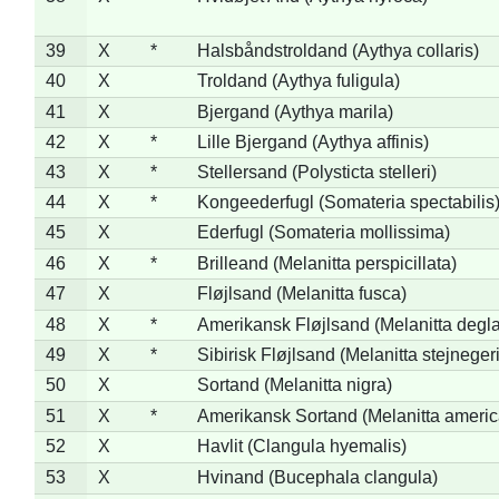
39
X
*
Halsbåndstroldand (Aythya collaris)
40
X
Troldand (Aythya fuligula)
41
X
Bjergand (Aythya marila)
42
X
*
Lille Bjergand (Aythya affinis)
43
X
*
Stellersand (Polysticta stelleri)
44
X
*
Kongeederfugl (Somateria spectabilis
45
X
Ederfugl (Somateria mollissima)
46
X
*
Brilleand (Melanitta perspicillata)
47
X
Fløjlsand (Melanitta fusca)
48
X
*
Amerikansk Fløjlsand (Melanitta degla
49
X
*
Sibirisk Fløjlsand (Melanitta stejnegeri
50
X
Sortand (Melanitta nigra)
51
X
*
Amerikansk Sortand (Melanitta ameri
52
X
Havlit (Clangula hyemalis)
53
X
Hvinand (Bucephala clangula)