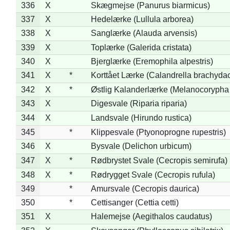
336
X
Skægmejse (Panurus biarmicus)
337
X
Hedelærke (Lullula arborea)
338
X
Sanglærke (Alauda arvensis)
339
X
Toplærke (Galerida cristata)
340
X
Bjerglærke (Eremophila alpestris)
341
X
*
Korttået Lærke (Calandrella brachydac
342
X
*
Østlig Kalanderlærke (Melanocorypha
343
X
Digesvale (Riparia riparia)
344
X
Landsvale (Hirundo rustica)
345
*
Klippesvale (Ptyonoprogne rupestris)
346
X
Bysvale (Delichon urbicum)
347
X
*
Rødbrystet Svale (Cecropis semirufa)
348
X
*
Rødrygget Svale (Cecropis rufula)
349
*
Amursvale (Cecropis daurica)
350
*
Cettisanger (Cettia cetti)
351
X
Halemejse (Aegithalos caudatus)