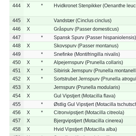
444
X
*
Hvidkronet Stenpikker (Oenanthe leu
445
X
Vandstær (Cinclus cinclus)
446
X
Gråspurv (Passer domesticus)
447
*
Spansk Spurv (Passer hispaniolensis)
448
X
Skovspurv (Passer montanus)
449
*
Snefinke (Montifringilla nivalis)
450
X
*
Alpejernspurv (Prunella collaris)
451
X
*
Sibirisk Jernspurv (Prunella montanell
452
X
*
Sortstrubet Jernspurv (Prunella atrogul
453
X
Jernspurv (Prunella modularis)
454
X
Gul Vipstjert (Motacilla flava)
455
*
Østlig Gul Vipstjert (Motacilla tschuts
456
X
*
Citronvipstjert (Motacilla citreola)
457
X
Bjergvipstjert (Motacilla cinerea)
458
X
Hvid Vipstjert (Motacilla alba)