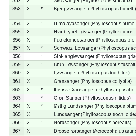
352
X
Skovsanger (Phylloscopus sibilatrix)
353
X
*
Bjergløvsanger (Phylloscopus bonelli)
354
X
*
Himalayasanger (Phylloscopus humei
355
X
Hvidbrynet Løvsanger (Phylloscopus i
356
X
Fuglekongesanger (Phylloscopus pror
357
X
*
Schwarz' Løvsanger (Phylloscopus sc
358
*
Sinkiangløvsanger (Phylloscopus gris
359
X
*
Brun Løvsanger (Phylloscopus fuscat
360
X
Løvsanger (Phylloscopus trochilus)
361
X
Gransanger (Phylloscopus collybita)
362
X
*
Iberisk Gransanger (Phylloscopus iber
363
*
Grøn Sanger (Phylloscopus nitidus)
364
X
*
Østlig Lundsanger (Phylloscopus plum
365
X
Lundsanger (Phylloscopus trochiloide
366
X
*
Nordsanger (Phylloscopus borealis)
367
X
Drosselrørsanger (Acrocephalus arun