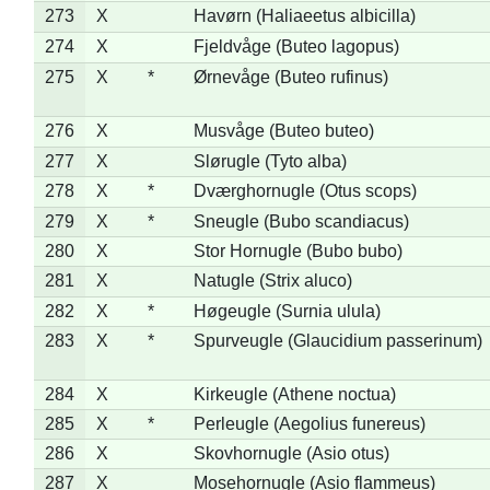
273
X
Havørn (Haliaeetus albicilla)
274
X
Fjeldvåge (Buteo lagopus)
275
X
*
Ørnevåge (Buteo rufinus)
276
X
Musvåge (Buteo buteo)
277
X
Slørugle (Tyto alba)
278
X
*
Dværghornugle (Otus scops)
279
X
*
Sneugle (Bubo scandiacus)
280
X
Stor Hornugle (Bubo bubo)
281
X
Natugle (Strix aluco)
282
X
*
Høgeugle (Surnia ulula)
283
X
*
Spurveugle (Glaucidium passerinum)
284
X
Kirkeugle (Athene noctua)
285
X
*
Perleugle (Aegolius funereus)
286
X
Skovhornugle (Asio otus)
287
X
Mosehornugle (Asio flammeus)