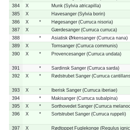
384
X
Munk (Sylvia atricapilla)
385
X
Havesanger (Sylvia borin)
386
X
*
Høgesanger (Curruca nisoria)
387
X
Gærdesanger (Curruca curruca)
388
*
Asiatisk Ørkensanger (Curruca nana)
389
X
Tornsanger (Curruca communis)
390
X
*
Provencesanger (Curruca undata)
391
*
Sardinsk Sanger (Curruca sarda)
392
X
*
Rødstrubet Sanger (Curruca cantillans
393
X
*
Iberisk Sanger (Curruca iberiae)
394
*
Makisanger (Curruca subalpina)
395
X
*
Sorthovedet Sanger (Curruca melano
396
X
*
Sortstrubet Sanger (Curruca ruppeli)
397
X
Rødtoppet Fuglekonge (Regulus ignica