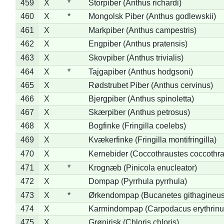
459
X
*
Storpiber (Anthus richardi)
460
X
*
Mongolsk Piber (Anthus godlewskii)
461
X
Markpiber (Anthus campestris)
462
X
Engpiber (Anthus pratensis)
463
X
Skovpiber (Anthus trivialis)
464
X
*
Tajgapiber (Anthus hodgsoni)
465
X
Rødstrubet Piber (Anthus cervinus)
466
X
Bjergpiber (Anthus spinoletta)
467
X
Skærpiber (Anthus petrosus)
468
X
Bogfinke (Fringilla coelebs)
469
X
Kvækerfinke (Fringilla montifringilla)
470
X
Kernebider (Coccothraustes coccothra
471
X
*
Krognæb (Pinicola enucleator)
472
X
Dompap (Pyrrhula pyrrhula)
473
X
*
Ørkendompap (Bucanetes githagineus
474
X
Karmindompap (Carpodacus erythrinu
475
X
Grønirisk (Chloris chloris)