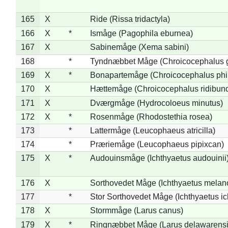
165
X
Ride (Rissa tridactyla)
166
X
*
Ismåge (Pagophila eburnea)
167
X
Sabinemåge (Xema sabini)
168
*
Tyndnæbbet Måge (Chroicocephalus 
169
X
*
Bonapartemåge (Chroicocephalus phil
170
X
Hættemåge (Chroicocephalus ridibun
171
X
Dværgmåge (Hydrocoloeus minutus)
172
X
*
Rosenmåge (Rhodostethia rosea)
173
*
Lattermåge (Leucophaeus atricilla)
174
*
Præriemåge (Leucophaeus pipixcan)
175
X
*
Audouinsmåge (Ichthyaetus audouinii
176
X
Sorthovedet Måge (Ichthyaetus melan
177
*
Stor Sorthovedet Måge (Ichthyaetus ic
178
X
Stormmåge (Larus canus)
179
X
*
Ringnæbbet Måge (Larus delawarensi