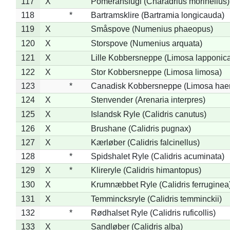
117
X
Pomeransfugl (Charadrius morinellus)
118
*
Bartramsklire (Bartramia longicauda)
119
X
Småspove (Numenius phaeopus)
120
X
Storspove (Numenius arquata)
121
X
Lille Kobbersneppe (Limosa lapponic
122
X
Stor Kobbersneppe (Limosa limosa)
123
*
Canadisk Kobbersneppe (Limosa hae
124
X
Stenvender (Arenaria interpres)
125
X
Islandsk Ryle (Calidris canutus)
126
X
Brushane (Calidris pugnax)
127
X
Kærløber (Calidris falcinellus)
128
*
Spidshalet Ryle (Calidris acuminata)
129
X
*
Klireryle (Calidris himantopus)
130
X
Krumnæbbet Ryle (Calidris ferruginea
131
X
Temmincksryle (Calidris temminckii)
132
*
Rødhalset Ryle (Calidris ruficollis)
133
X
Sandløber (Calidris alba)