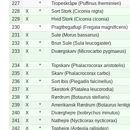
227
*
Tropeskråpe (Puffinus lherminieri)
228
X
*
Sort Stork (Ciconia nigra)
229
X
Hvid Stork (Ciconia ciconia)
230
*
Pragtfregatfugl (Fregata magnificens)
231
X
Sule (Morus bassanus)
232
X
*
Brun Sule (Sula leucogaster)
233
X
*
Dværgskarv (Microcarbo pygmaeus)
234
X
*
Topskarv (Phalacrocorax aristotelis)
235
X
Skarv (Phalacrocorax carbo)
236
X
*
Sort Ibis (Plegadis falcinellus)
237
X
Skestork (Platalea leucorodia)
238
X
Rørdrum (Botaurus stellaris)
239
X
*
Amerikansk Rørdrum (Botaurus lentig
240
X
*
Dværghejre (Ixobrychus minutus)
241
X
*
Nathejre (Nycticorax nycticorax)
242
X
*
Tophejre (Ardeola ralloides)