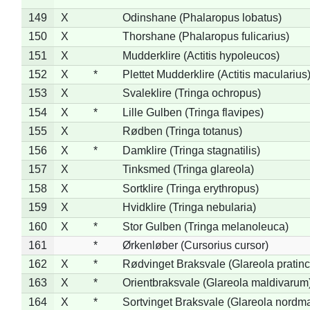
149
X
Odinshane (Phalaropus lobatus)
150
X
Thorshane (Phalaropus fulicarius)
151
X
Mudderklire (Actitis hypoleucos)
152
X
*
Plettet Mudderklire (Actitis macularius
153
X
Svaleklire (Tringa ochropus)
154
X
*
Lille Gulben (Tringa flavipes)
155
X
Rødben (Tringa totanus)
156
X
*
Damklire (Tringa stagnatilis)
157
X
Tinksmed (Tringa glareola)
158
X
Sortklire (Tringa erythropus)
159
X
Hvidklire (Tringa nebularia)
160
X
*
Stor Gulben (Tringa melanoleuca)
161
*
Ørkenløber (Cursorius cursor)
162
X
*
Rødvinget Braksvale (Glareola pratinc
163
X
*
Orientbraksvale (Glareola maldivarum
164
X
*
Sortvinget Braksvale (Glareola nordm