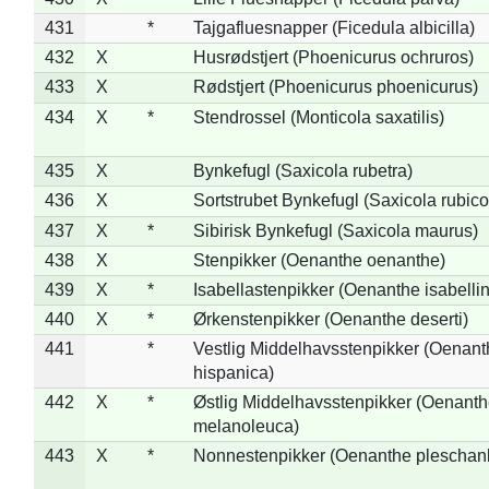
431
*
Tajgafluesnapper (Ficedula albicilla)
432
X
Husrødstjert (Phoenicurus ochruros)
433
X
Rødstjert (Phoenicurus phoenicurus)
434
X
*
Stendrossel (Monticola saxatilis)
435
X
Bynkefugl (Saxicola rubetra)
436
X
Sortstrubet Bynkefugl (Saxicola rubico
437
X
*
Sibirisk Bynkefugl (Saxicola maurus)
438
X
Stenpikker (Oenanthe oenanthe)
439
X
*
Isabellastenpikker (Oenanthe isabelli
440
X
*
Ørkenstenpikker (Oenanthe deserti)
441
*
Vestlig Middelhavsstenpikker (Oenant
hispanica)
442
X
*
Østlig Middelhavsstenpikker (Oenant
melanoleuca)
443
X
*
Nonnestenpikker (Oenanthe pleschan