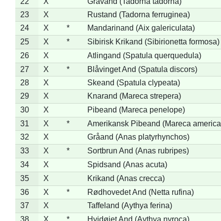
22
X
Gravand (Tadorna tadorna)
23
X
Rustand (Tadorna ferruginea)
24
X
*
Mandarinand (Aix galericulata)
25
X
*
Sibirisk Krikand (Sibirionetta formosa)
26
X
Atlingand (Spatula querquedula)
27
X
*
Blåvinget And (Spatula discors)
28
X
Skeand (Spatula clypeata)
29
X
Knarand (Mareca strepera)
30
X
Pibeand (Mareca penelope)
31
X
*
Amerikansk Pibeand (Mareca america
32
X
Gråand (Anas platyrhynchos)
33
X
*
Sortbrun And (Anas rubripes)
34
X
Spidsand (Anas acuta)
35
X
Krikand (Anas crecca)
36
X
*
Rødhovedet And (Netta rufina)
37
X
Taffeland (Aythya ferina)
38
X
*
Hvidøjet And (Aythya nyroca)