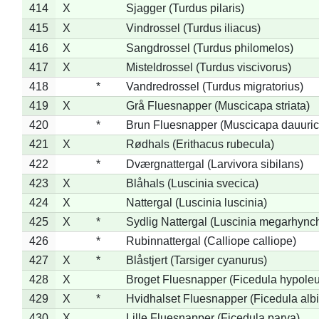
414
X
Sjagger (Turdus pilaris)
415
X
Vindrossel (Turdus iliacus)
416
X
Sangdrossel (Turdus philomelos)
417
X
Misteldrossel (Turdus viscivorus)
418
*
Vandredrossel (Turdus migratorius)
419
X
Grå Fluesnapper (Muscicapa striata)
420
*
Brun Fluesnapper (Muscicapa dauuric
421
X
Rødhals (Erithacus rubecula)
422
*
Dværgnattergal (Larvivora sibilans)
423
X
Blåhals (Luscinia svecica)
424
X
Nattergal (Luscinia luscinia)
425
X
*
Sydlig Nattergal (Luscinia megarhync
426
*
Rubinnattergal (Calliope calliope)
427
X
*
Blåstjert (Tarsiger cyanurus)
428
X
Broget Fluesnapper (Ficedula hypole
429
X
*
Hvidhalset Fluesnapper (Ficedula albic
430
X
Lille Fluesnapper (Ficedula parva)