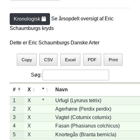
Se årsopdelt oversigt af
Eric
Kronologisk
Schaumburg
s kryds
Dette er Eric Schaumburgs Danske Arter
Copy
CSV
Excel
PDF
Print
Søg:
#
X
*
Navn
1
X
*
Urfugl (Lyrurus tetrix)
2
X
Agerhøne (Perdix perdix)
3
X
Vagtel (Coturnix coturnix)
4
X
Fasan (Phasianus colchicus)
5
X
Knortegås (Branta bernicla)