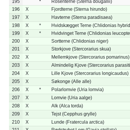
195
*
Rosenterne (Sterna dougallii)
196
X
Fjordterne (Sterna hirundo)
197
X
Havterne (Sterna paradisaea)
198
X
*
Hvidskægget Terne (Chlidonias hybrid
199
X
*
Hvidvinget Terne (Chlidonias leucopte
200
X
Sortterne (Chlidonias niger)
201
X
Storkjove (Stercorarius skua)
202
X
Mellemkjove (Stercorarius pomarinus)
203
X
Almindelig Kjove (Stercorarius parasit
204
X
Lille Kjove (Stercorarius longicaudus)
205
X
Søkonge (Alle alle)
206
X
*
Polarlomvie (Uria lomvia)
207
X
Lomvie (Uria aalge)
208
X
Alk (Alca torda)
209
X
Tejst (Cepphus grylle)
210
X
Lunde (Fratercula arctica)
211
X
Rødstrubet Lom (Gavia stellata)