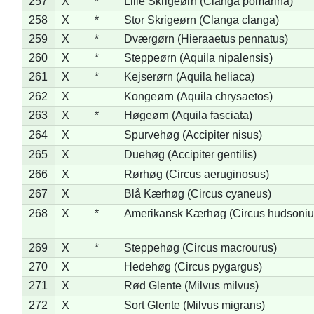
257
X
*
Lille Skrigeørn (Clanga pomarina)
258
X
*
Stor Skrigeørn (Clanga clanga)
259
X
*
Dværgørn (Hieraaetus pennatus)
260
X
*
Steppeørn (Aquila nipalensis)
261
X
*
Kejserørn (Aquila heliaca)
262
X
Kongeørn (Aquila chrysaetos)
263
X
*
Høgeørn (Aquila fasciata)
264
X
Spurvehøg (Accipiter nisus)
265
X
Duehøg (Accipiter gentilis)
266
X
Rørhøg (Circus aeruginosus)
267
X
Blå Kærhøg (Circus cyaneus)
268
X
*
Amerikansk Kærhøg (Circus hudsoniu
269
X
*
Steppehøg (Circus macrourus)
270
X
Hedehøg (Circus pygargus)
271
X
Rød Glente (Milvus milvus)
272
X
Sort Glente (Milvus migrans)