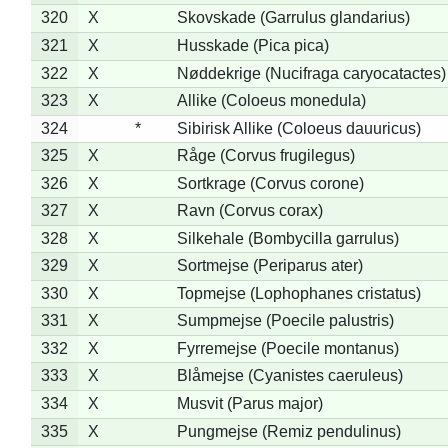
320
X
Skovskade (Garrulus glandarius)
321
X
Husskade (Pica pica)
322
X
Nøddekrige (Nucifraga caryocatactes)
323
X
Allike (Coloeus monedula)
324
*
Sibirisk Allike (Coloeus dauuricus)
325
X
Råge (Corvus frugilegus)
326
X
Sortkrage (Corvus corone)
327
X
Ravn (Corvus corax)
328
X
Silkehale (Bombycilla garrulus)
329
X
Sortmejse (Periparus ater)
330
X
Topmejse (Lophophanes cristatus)
331
X
Sumpmejse (Poecile palustris)
332
X
Fyrremejse (Poecile montanus)
333
X
Blåmejse (Cyanistes caeruleus)
334
X
Musvit (Parus major)
335
X
Pungmejse (Remiz pendulinus)