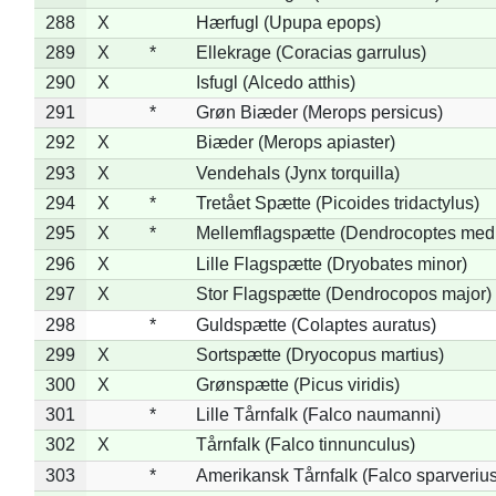
288
X
Hærfugl (Upupa epops)
289
X
*
Ellekrage (Coracias garrulus)
290
X
Isfugl (Alcedo atthis)
291
*
Grøn Biæder (Merops persicus)
292
X
Biæder (Merops apiaster)
293
X
Vendehals (Jynx torquilla)
294
X
*
Tretået Spætte (Picoides tridactylus)
295
X
*
Mellemflagspætte (Dendrocoptes med
296
X
Lille Flagspætte (Dryobates minor)
297
X
Stor Flagspætte (Dendrocopos major)
298
*
Guldspætte (Colaptes auratus)
299
X
Sortspætte (Dryocopus martius)
300
X
Grønspætte (Picus viridis)
301
*
Lille Tårnfalk (Falco naumanni)
302
X
Tårnfalk (Falco tinnunculus)
303
*
Amerikansk Tårnfalk (Falco sparverius