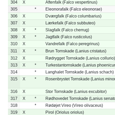
304
X
Aftenfalk (Falco vespertinus)
305
*
Eleonorafalk (Falco eleonorae)
306
X
Dværgfalk (Falco columbarius)
307
X
Lærkefalk (Falco subbuteo)
308
X
*
Slagfalk (Falco cherrug)
309
X
*
Jagtfalk (Falco rusticolus)
310
X
Vandrefalk (Falco peregrinus)
311
X
*
Brun Tornskade (Lanius cristatus)
312
X
Rødrygget Tornskade (Lanius collurio)
313
X
*
Turkestantornskade (Lanius phoenicur
314
*
Langhalet Tornskade (Lanius schach)
315
X
*
Rosenbrystet Tornskade (Lanius minor
316
X
Stor Tornskade (Lanius excubitor)
317
X
*
Rødhovedet Tornskade (Lanius senato
318
*
Rødøjet Vireo (Vireo olivaceus)
319
X
Pirol (Oriolus oriolus)