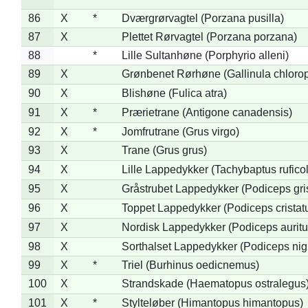
86
X
*
Dværgrørvagtel (Porzana pusilla)
87
X
Plettet Rørvagtel (Porzana porzana)
88
*
Lille Sultanhøne (Porphyrio alleni)
89
X
Grønbenet Rørhøne (Gallinula chloro
90
X
Blishøne (Fulica atra)
91
X
*
Prærietrane (Antigone canadensis)
92
X
*
Jomfrutrane (Grus virgo)
93
X
Trane (Grus grus)
94
X
Lille Lappedykker (Tachybaptus ruficol
95
X
Gråstrubet Lappedykker (Podiceps gr
96
X
Toppet Lappedykker (Podiceps cristat
97
X
Nordisk Lappedykker (Podiceps auritu
98
X
Sorthalset Lappedykker (Podiceps nigri
99
X
*
Triel (Burhinus oedicnemus)
100
X
Strandskade (Haematopus ostralegus
101
X
*
Stylteløber (Himantopus himantopus)