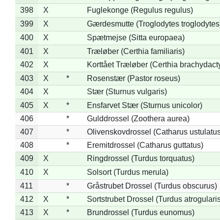
398
X
Fuglekonge (Regulus regulus)
399
X
Gærdesmutte (Troglodytes troglodytes
400
X
Spætmejse (Sitta europaea)
401
X
Træløber (Certhia familiaris)
402
X
Korttået Træløber (Certhia brachydact
403
X
*
Rosenstær (Pastor roseus)
404
X
Stær (Sturnus vulgaris)
405
X
*
Ensfarvet Stær (Sturnus unicolor)
406
*
Gulddrossel (Zoothera aurea)
407
*
Olivenskovdrossel (Catharus ustulatus
408
*
Eremitdrossel (Catharus guttatus)
409
X
Ringdrossel (Turdus torquatus)
410
X
Solsort (Turdus merula)
411
*
Gråstrubet Drossel (Turdus obscurus)
412
X
*
Sortstrubet Drossel (Turdus atrogularis
413
X
*
Brundrossel (Turdus eunomus)