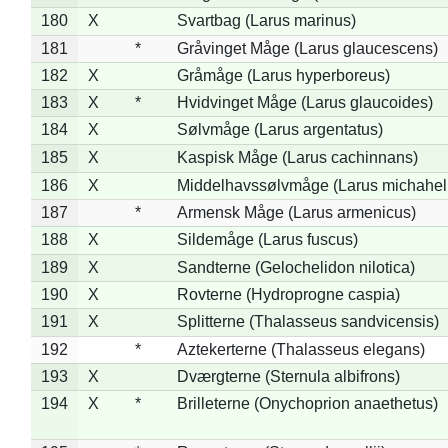
180
X
Svartbag (Larus marinus)
181
*
Gråvinget Måge (Larus glaucescens)
182
X
Gråmåge (Larus hyperboreus)
183
X
*
Hvidvinget Måge (Larus glaucoides)
184
X
Sølvmåge (Larus argentatus)
185
X
Kaspisk Måge (Larus cachinnans)
186
X
Middelhavssølvmåge (Larus michahell
187
*
Armensk Måge (Larus armenicus)
188
X
Sildemåge (Larus fuscus)
189
X
Sandterne (Gelochelidon nilotica)
190
X
Rovterne (Hydroprogne caspia)
191
X
Splitterne (Thalasseus sandvicensis)
192
*
Aztekerterne (Thalasseus elegans)
193
X
Dværgterne (Sternula albifrons)
194
X
*
Brilleterne (Onychoprion anaethetus)