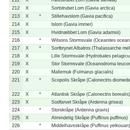
212
X
Sortstrubet Lom (Gavia arctica)
213
X
*
Stillehavslom (Gavia pacifica)
214
X
Islom (Gavia immer)
215
X
Hvidnæbbet Lom (Gavia adamsii)
216
*
Wilsons Stormsvale (Oceanites ocean
217
X
*
Sortbrynet Albatros (Thalassarche me
218
X
Lille Stormsvale (Hydrobates pelagicu
219
X
Stor Stormsvale (Oceanodroma leuco
220
X
Mallemuk (Fulmarus glacialis)
221
X
*
Scopolis Skråpe (Calonectris diomed
222
X
*
Atlantisk Skråpe (Calonectris borealis
223
X
Sodfarvet Skråpe (Ardenna grisea)
224
*
Storskråpe (Ardenna gravis)
225
X
Almindelig Skråpe (Puffinus puffinus)
226
*
Middelhavsskråpe (Puffinus yelkouan)