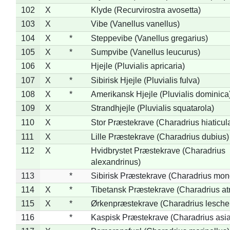
102
X
Klyde (Recurvirostra avosetta)
103
X
Vibe (Vanellus vanellus)
104
X
*
Steppevibe (Vanellus gregarius)
105
X
*
Sumpvibe (Vanellus leucurus)
106
X
Hjejle (Pluvialis apricaria)
107
X
*
Sibirisk Hjejle (Pluvialis fulva)
108
X
*
Amerikansk Hjejle (Pluvialis dominica
109
X
Strandhjejle (Pluvialis squatarola)
110
X
Stor Præstekrave (Charadrius hiaticul
111
X
Lille Præstekrave (Charadrius dubius)
112
X
Hvidbrystet Præstekrave (Charadrius
alexandrinus)
113
*
Sibirisk Præstekrave (Charadrius mon
114
X
*
Tibetansk Præstekrave (Charadrius atr
115
X
*
Ørkenpræstekrave (Charadrius leschen
116
*
Kaspisk Præstekrave (Charadrius asia