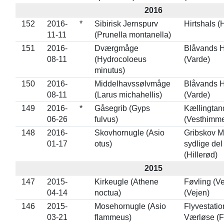
2016
152
2016-
*
Sibirisk Jernspurv
Hirtshals (
11-11
(Prunella montanella)
151
2016-
Dværgmåge
Blåvands 
08-11
(Hydrocoloeus
(Varde)
minutus)
150
2016-
Middelhavssølvmåge
Blåvands 
08-11
(Larus michahellis)
(Varde)
149
2016-
*
Gåsegrib (Gyps
Kællingtan
06-26
fulvus)
(Vesthimme
148
2016-
Skovhornugle (Asio
Gribskov Mi
01-17
otus)
sydlige del
(Hillerød)
2015
147
2015-
Kirkeugle (Athene
Føvling (Ve
04-14
noctua)
(Vejen)
146
2015-
Mosehornugle (Asio
Flyvestatio
03-21
flammeus)
Værløse (F