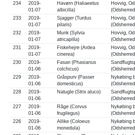
234
2019-
Havørn (Haliaeetus
Hovvig, Od
01-07
albicilla)
(Odsherred
233
2019-
Sjagger (Turdus
Hovvig, Od
01-07
pilaris)
(Odsherred
232
2019-
Munk (Sylvia
Hovvig, Od
01-07
atricapilla)
(Odsherred
231
2019-
Fiskehejre (Ardea
Hovvig, Od
01-07
cinerea)
(Odsherred
230
2019-
Fasan (Phasianus
Sandflugts
01-06
colchicus)
(Odsherred
229
2019-
Gråspurv (Passer
Nykøbing 
01-06
domesticus)
(Odsherred
228
2019-
Natugle (Strix aluco)
Sandflugts
01-06
(Odsherred
227
2019-
Råge (Corvus
Nykøbing 
01-06
frugilegus)
(Odsherred
226
2019-
Allike (Coloeus
Nykøbing 
01-06
monedula)
(Odsherred