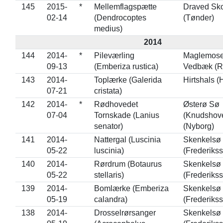
145
2015-
*
Mellemflagspætte
Draved Sk
02-14
(Dendrocoptes
(Tønder)
medius)
2014
144
2014-
*
Pileværling
Maglemose
09-13
(Emberiza rustica)
Vedbæk (R
143
2014-
Toplærke (Galerida
Hirtshals (
07-21
cristata)
142
2014-
*
Rødhovedet
Østerø Sø
07-04
Tornskade (Lanius
(Knudshov
senator)
(Nyborg)
141
2014-
Nattergal (Luscinia
Skenkelsø
05-22
luscinia)
(Frederiks
140
2014-
Rørdrum (Botaurus
Skenkelsø
05-22
stellaris)
(Frederiks
139
2014-
Bomlærke (Emberiza
Skenkelsø
05-19
calandra)
(Frederiks
138
2014-
Drosselrørsanger
Skenkelsø