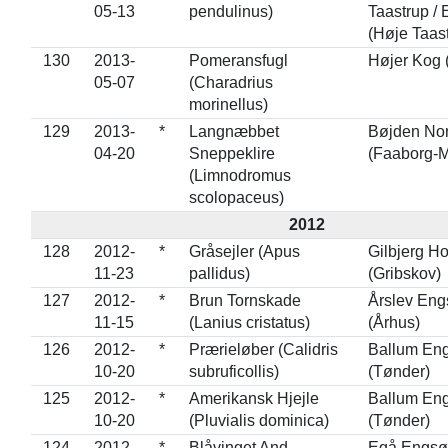
05-13
pendulinus)
Taastrup / 
(Høje Taas
130
2013-
Pomeransfugl
Højer Kog 
05-07
(Charadrius
morinellus)
129
2013-
*
Langnæbbet
Bøjden No
04-20
Sneppeklire
(Faaborg-M
(Limnodromus
scolopaceus)
2012
128
2012-
*
Gråsejler (Apus
Gilbjerg H
11-23
pallidus)
(Gribskov)
127
2012-
*
Brun Tornskade
Årslev Eng
11-15
(Lanius cristatus)
(Århus)
126
2012-
*
Prærieløber (Calidris
Ballum En
10-20
subruficollis)
(Tønder)
125
2012-
*
Amerikansk Hjejle
Ballum En
10-20
(Pluvialis dominica)
(Tønder)
124
2012-
*
Blåvinget And
Egå Engsø 