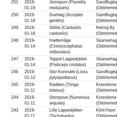
251
2019-
Jernspurv (Prunella
Sandflugts
01-19
modularis)
(Odsherred
250
2019-
Duehøg (Accipiter
Sandflugts
01-18
gentilis)
(Odsherred
249
2019-
Stillits (Carduelis
Rørvig By
01-16
carduelis)
(Odsherred
248
2019-
Hættemåge
Skanseha
01-14
(Chroicocephalus
(Odsherred
ridibundus)
247
2019-
Toppet Lappedykker
Skanseha
01-14
(Podiceps cristatus)
(Odsherred
246
2019-
Stor Korsnæb (Loxia
Sandflugts
01-12
pytyopsittacus)
(Odsherred
245
2019-
Rødben (Tringa
Korevlerne
01-11
totanus)
(Odsherred
244
2019-
Storspove (Numenius
Korevlerne
01-11
arquata)
(Odsherred
243
2019-
Lille Lappedykker
Klint Havn
01-11
(Tachybaptus
(Odsherred