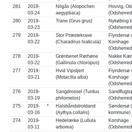
281
2019-
Nilgås (Alopochen
Hovvig, Od
03-24
aegyptiaca)
(Odsherred
280
2019-
Trane (Grus grus)
Nykøbing 
03-23
(Odsherred
279
2019-
Stor Præstekrave
Flyndersø 
03-22
(Charadrius hiaticula)
Korshage
(Odsherred
278
2019-
Grønbenet Rørhøne
Nakke Kær
03-22
(Gallinula chloropus)
(Odsherred
277
2019-
Hvid Vipstjert
Flyndersø 
03-21
(Motacilla alba)
Korshage
(Odsherred
276
2019-
Sangdrossel (Turdus
Sandflugts
03-19
philomelos)
(Odsherred
275
2019-
*
Halsbåndstroldand
Søndersø 
03-16
(Aythya collaris)
kommune) 
274
2019-
Hedelærke (Lullula
Korshage
03-11
arborea)
(Odsherred