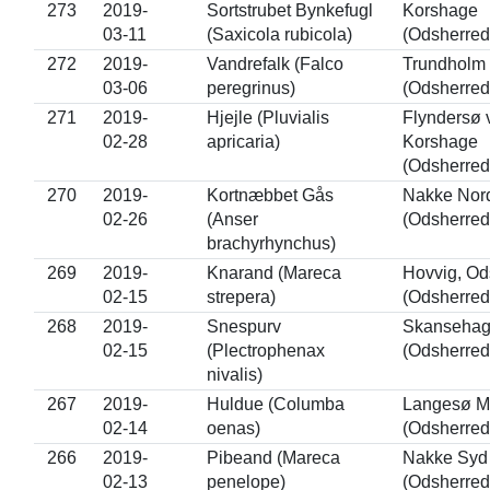
273
2019-
Sortstrubet Bynkefugl
Korshage
03-11
(Saxicola rubicola)
(Odsherred
272
2019-
Vandrefalk (Falco
Trundholm
03-06
peregrinus)
(Odsherred
271
2019-
Hjejle (Pluvialis
Flyndersø 
02-28
apricaria)
Korshage
(Odsherred
270
2019-
Kortnæbbet Gås
Nakke Nor
02-26
(Anser
(Odsherred
brachyrhynchus)
269
2019-
Knarand (Mareca
Hovvig, Od
02-15
strepera)
(Odsherred
268
2019-
Snespurv
Skanseha
02-15
(Plectrophenax
(Odsherred
nivalis)
267
2019-
Huldue (Columba
Langesø M
02-14
oenas)
(Odsherred
266
2019-
Pibeand (Mareca
Nakke Syd
02-13
penelope)
(Odsherred