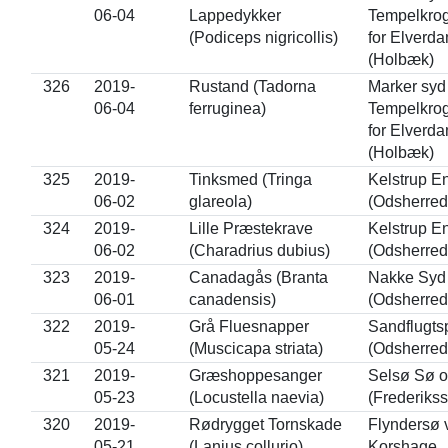
06-04
Lappedykker
Tempelkrog
(Podiceps nigricollis)
for Elverd
(Holbæk)
326
2019-
Rustand (Tadorna
Marker syd 
06-04
ferruginea)
Tempelkrog
for Elverd
(Holbæk)
325
2019-
Tinksmed (Tringa
Kelstrup E
06-02
glareola)
(Odsherred
324
2019-
Lille Præstekrave
Kelstrup E
06-02
(Charadrius dubius)
(Odsherred
323
2019-
Canadagås (Branta
Nakke Syd
06-01
canadensis)
(Odsherred
322
2019-
Grå Fluesnapper
Sandflugts
05-24
(Muscicapa striata)
(Odsherred
321
2019-
Græshoppesanger
Selsø Sø 
05-23
(Locustella naevia)
(Frederiks
320
2019-
Rødrygget Tornskade
Flyndersø 
05-21
(Lanius collurio)
Korshage