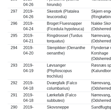
04-26
hirundo)
297
2019-
Skestork (Platalea
Skjern eng
04-26
leucorodia)
(Ringkøbin
296
2019-
Broget Fluesnapper
Nakke Sko
04-24
(Ficedula hypoleuca)
(Odsherred
295
2019-
Ringdrossel (Turdus
Nørrevang,
04-21
torquatus)
(Odsherred
294
2019-
Stenpikker (Oenanthe
Flyndersø 
04-20
oenanthe)
Korshage
(Odsherred
293
2019-
Løvsanger
Røsnæs sp
04-19
(Phylloscopus
(Kalundbor
trochilus)
292
2019-
Dværgfalk (Falco
Nørrevang,
04-18
columbarius)
(Odsherred
291
2019-
Lærkefalk (Falco
Nørrevang,
04-18
subbuteo)
(Odsherred
290
2019-
Skovsneppe
Sandflugts