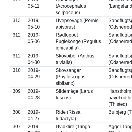
05-11
(Acrocephalus
(Langeland
scirpaceus)
313
2019-
Hvepsevåge (Pernis
Sandflugts
05-10
apivorus)
(Odsherred
312
2019-
Rødtoppet
Sandflugts
05-06
Fuglekonge (Regulus
(Odsherred
ignicapilla)
311
2019-
Skovpiber (Anthus
Sandflugts
04-30
trivialis)
(Odsherred
310
2019-
Skovsanger
Sandflugts
04-29
(Phylloscopus
(Odsherred
sibilatrix)
309
2019-
Sildemåge (Larus
Hanstholm
04-28
fuscus)
havet ud fo
(Thisted)
308
2019-
Ride (Rissa
Bulbjerg (T
04-27
tridactyla)
307
2019-
Hvidklire (Tringa
Agger Tan