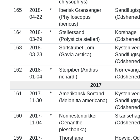
chrysophrys)
165
2018-
*
Iberisk Gransanger
Sandflugts
04-22
(Phylloscopus
(Odsherred
ibericus)
164
2018-
*
Stellersand
Korshage
03-29
(Polysticta stelleri)
(Odsherred
163
2018-
Sortstrubet Lom
Kysten ved
03-23
(Gavia arctica)
Sandflugts
(Odsherred
162
2018-
*
Storpiber (Anthus
Nørrevang,
01-04
richardi)
(Odsherred
2017
161
2017-
*
Amerikansk Sortand
Kysten ved
11-30
(Melanitta americana)
Sandflugts
(Odsherred
160
2017-
*
Nonnestenpikker
Skanseha
11-04
(Oenanthe
(Odsherred
pleschanka)
159
2017-
Thorshane
Hovvig, Od