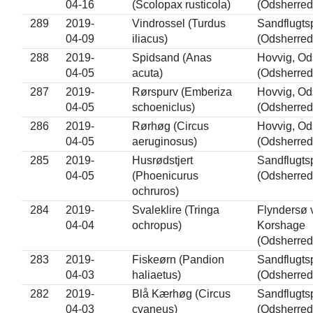
04-16
(Scolopax rusticola)
(Odsherred
289
2019-
Vindrossel (Turdus
Sandflugts
04-09
iliacus)
(Odsherred
288
2019-
Spidsand (Anas
Hovvig, Od
04-05
acuta)
(Odsherred
287
2019-
Rørspurv (Emberiza
Hovvig, Od
04-05
schoeniclus)
(Odsherred
286
2019-
Rørhøg (Circus
Hovvig, Od
04-05
aeruginosus)
(Odsherred
285
2019-
Husrødstjert
Sandflugts
04-05
(Phoenicurus
(Odsherred
ochruros)
284
2019-
Svaleklire (Tringa
Flyndersø 
04-04
ochropus)
Korshage
(Odsherred
283
2019-
Fiskeørn (Pandion
Sandflugts
04-03
haliaetus)
(Odsherred
282
2019-
Blå Kærhøg (Circus
Sandflugts
04-03
cyaneus)
(Odsherred