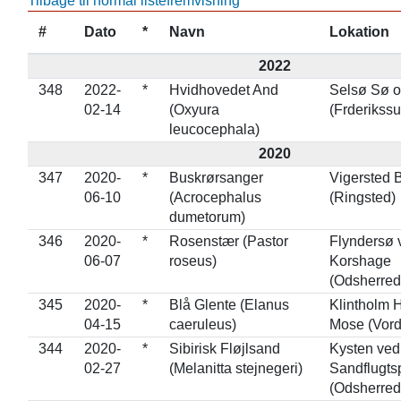
Tilbage til normal listefremvisning
#
Dato
*
Navn
Lokation
2022
348
2022-
*
Hvidhovedet And
Selsø Sø 
02-14
(Oxyura
(Frderikss
leucocephala)
2020
347
2020-
*
Buskrørsanger
Vigersted 
06-10
(Acrocephalus
(Ringsted)
dumetorum)
346
2020-
*
Rosenstær (Pastor
Flyndersø 
06-07
roseus)
Korshage
(Odsherred
345
2020-
*
Blå Glente (Elanus
Klintholm 
04-15
caeruleus)
Mose (Vord
344
2020-
*
Sibirisk Fløjlsand
Kysten ved
02-27
(Melanitta stejnegeri)
Sandflugts
(Odsherred