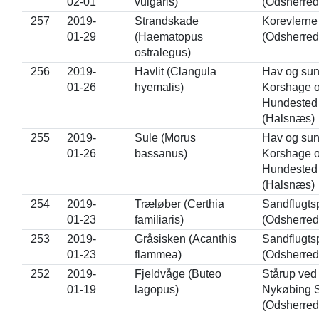
02-01
vulgaris)
(Odsherred
257
2019-
Strandskade
Korevlerne
01-29
(Haematopus
(Odsherred
ostralegus)
256
2019-
Havlit (Clangula
Hav og su
01-26
hyemalis)
Korshage 
Hundested
(Halsnæs)
255
2019-
Sule (Morus
Hav og su
01-26
bassanus)
Korshage 
Hundested
(Halsnæs)
254
2019-
Træløber (Certhia
Sandflugts
01-23
familiaris)
(Odsherred
253
2019-
Gråsisken (Acanthis
Sandflugts
01-23
flammea)
(Odsherred
252
2019-
Fjeldvåge (Buteo
Stårup ved
01-19
lagopus)
Nykøbing S
(Odsherred