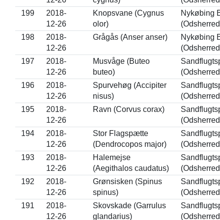
199
2018-
Knopsvane (Cygnus
Nykøbing 
12-26
olor)
(Odsherred
198
2018-
Grågås (Anser anser)
Nykøbing 
12-26
(Odsherred
197
2018-
Musvåge (Buteo
Sandflugts
12-26
buteo)
(Odsherred
196
2018-
Spurvehøg (Accipiter
Sandflugts
12-26
nisus)
(Odsherred
195
2018-
Ravn (Corvus corax)
Sandflugts
12-26
(Odsherred
194
2018-
Stor Flagspætte
Sandflugts
12-26
(Dendrocopos major)
(Odsherred
193
2018-
Halemejse
Sandflugts
12-26
(Aegithalos caudatus)
(Odsherred
192
2018-
Grønsisken (Spinus
Sandflugts
12-26
spinus)
(Odsherred
191
2018-
Skovskade (Garrulus
Sandflugts
12-26
glandarius)
(Odsherred