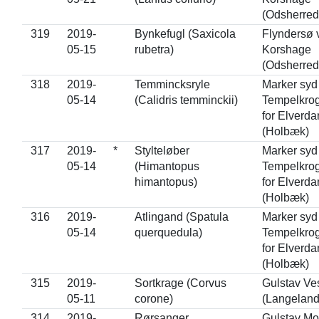
(Odsherred
319
2019-
Bynkefugl (Saxicola
Flyndersø 
05-15
rubetra)
Korshage
(Odsherred
318
2019-
Temmincksryle
Marker syd 
05-14
(Calidris temminckii)
Tempelkrog
for Elverd
(Holbæk)
317
2019-
*
Stylteløber
Marker syd 
05-14
(Himantopus
Tempelkrog
himantopus)
for Elverd
(Holbæk)
316
2019-
Atlingand (Spatula
Marker syd 
05-14
querquedula)
Tempelkrog
for Elverd
(Holbæk)
315
2019-
Sortkrage (Corvus
Gulstav Ve
05-11
corone)
(Langeland
314
2019-
Rørsanger
Gulstav M