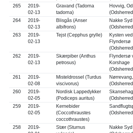
265
2019-
Gravand (Tadorna
Hovvig, Od
02-13
tadorna)
(Odsherred
264
2019-
Blisgås (Anser
Nakke Syd
02-13
albifrons)
(Odsherred
263
2019-
Tejst (Cepphus grylle)
Kysten ved
02-13
Flyndersø
(Odsherred
262
2019-
Skærpiber (Anthus
Flyndersø 
02-13
petrosus)
Korshage
(Odsherred
261
2019-
Misteldrossel (Turdus
Nørrevang,
02-08
viscivorus)
(Odsherred
260
2019-
Nordisk Lappedykker
Skanseha
02-05
(Podiceps auritus)
(Odsherred
259
2019-
Kernebider
Sandflugts
02-05
(Coccothraustes
(Odsherred
coccothraustes)
258
2019-
Stær (Sturnus
Nakke Syd