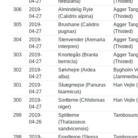
04-27
nebularia)
(Thisted)
306
2019-
Almindelig Ryle
Agger Tan
04-27
(Calidris alpina)
(Thisted)
305
2019-
Brushane (Calidris
Agger Tan
04-27
pugnax)
(Thisted)
304
2019-
Stenvender (Arenaria
Agger Tan
04-27
interpres)
(Thisted)
303
2019-
Knortegås (Branta
Agger Tan
04-27
bernicla)
(Thisted)
302
2019-
Sølvhejre (Ardea
Bygholm Ve
04-27
alba)
(Jammerbu
301
2019-
Skægmejse (Panurus
Han Vejle (
04-27
biarmicus)
300
2019-
Sortterne (Chlidonias
Han Vejle (
04-27
niger)
299
2019-
Splitterne
Tambosund 
04-26
(Thalasseus
sandvicensis)
298
2019-
Fjordterne (Sterna
Tambosund 