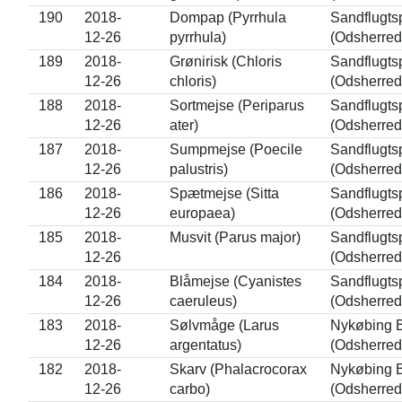
190
2018-
Dompap (Pyrrhula
Sandflugts
12-26
pyrrhula)
(Odsherred
189
2018-
Grønirisk (Chloris
Sandflugts
12-26
chloris)
(Odsherred
188
2018-
Sortmejse (Periparus
Sandflugts
12-26
ater)
(Odsherred
187
2018-
Sumpmejse (Poecile
Sandflugts
12-26
palustris)
(Odsherred
186
2018-
Spætmejse (Sitta
Sandflugts
12-26
europaea)
(Odsherred
185
2018-
Musvit (Parus major)
Sandflugts
12-26
(Odsherred
184
2018-
Blåmejse (Cyanistes
Sandflugts
12-26
caeruleus)
(Odsherred
183
2018-
Sølvmåge (Larus
Nykøbing 
12-26
argentatus)
(Odsherred
182
2018-
Skarv (Phalacrocorax
Nykøbing 
12-26
carbo)
(Odsherred