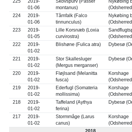
225
2019-
Skovspurv (Passer
Nykøbing 
01-06
montanus)
(Odsherred
224
2019-
Tårnfalk (Falco
Nykøbing 
01-06
tinnunculus)
(Odsherred
223
2019-
Lille Korsnæb (Loxia
Sandflugts
01-05
curvirostra)
(Odsherred
222
2019-
Blishøne (Fulica atra)
Dybesø (O
01-02
221
2019-
Stor Skallesluger
Dybesø (O
01-02
(Mergus merganser)
220
2019-
Fløjlsand (Melanitta
Korshage
01-02
fusca)
(Odsherred
219
2019-
Ederfugl (Somateria
Korshage
01-02
mollissima)
(Odsherred
218
2019-
Taffeland (Aythya
Dybesø (O
01-02
ferina)
217
2019-
Stormmåge (Larus
Korshage
01-02
canus)
(Odsherred
2018