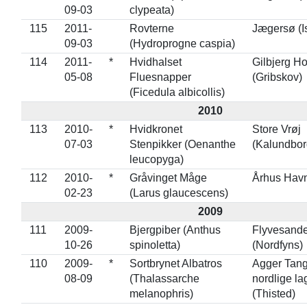
09-03
clypeata)
115
2011-
Rovterne
Jægersø (I
09-03
(Hydroprogne caspia)
114
2011-
*
Hvidhalset
Gilbjerg H
05-08
Fluesnapper
(Gribskov)
(Ficedula albicollis)
2010
113
2010-
*
Hvidkronet
Store Vrøj
07-03
Stenpikker (Oenanthe
(Kalundbor
leucopyga)
112
2010-
*
Gråvinget Måge
Århus Havn
02-23
(Larus glaucescens)
2009
111
2009-
Bjergpiber (Anthus
Flyvesande
10-26
spinoletta)
(Nordfyns)
110
2009-
*
Sortbrynet Albatros
Agger Tang
08-09
(Thalassarche
nordlige l
melanophris)
(Thisted)