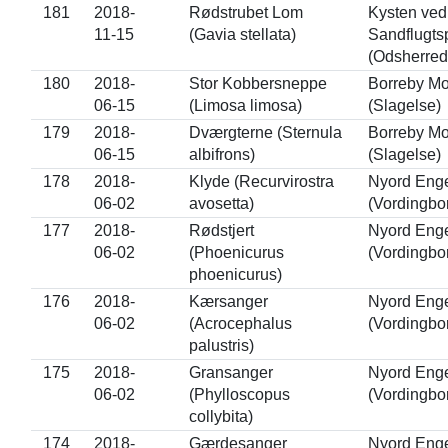
181
2018-
Rødstrubet Lom
Kysten ved
11-15
(Gavia stellata)
Sandflugts
(Odsherred
180
2018-
Stor Kobbersneppe
Borreby M
06-15
(Limosa limosa)
(Slagelse)
179
2018-
Dværgterne (Sternula
Borreby M
06-15
albifrons)
(Slagelse)
178
2018-
Klyde (Recurvirostra
Nyord Eng
06-02
avosetta)
(Vordingbo
177
2018-
Rødstjert
Nyord Eng
06-02
(Phoenicurus
(Vordingbo
phoenicurus)
176
2018-
Kærsanger
Nyord Eng
06-02
(Acrocephalus
(Vordingbo
palustris)
175
2018-
Gransanger
Nyord Eng
06-02
(Phylloscopus
(Vordingbo
collybita)
174
2018-
Gærdesanger
Nyord Eng