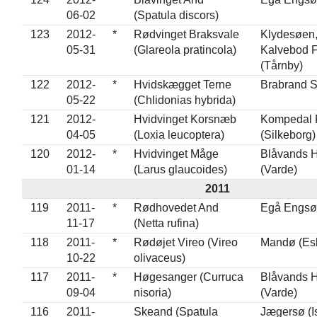
06-02
(Spatula discors)
123
2012-
*
Rødvinget Braksvale
Klydesøen
05-31
(Glareola pratincola)
Kalvebod 
(Tårnby)
122
2012-
*
Hvidskægget Terne
Brabrand S
05-22
(Chlidonias hybrida)
121
2012-
Hvidvinget Korsnæb
Kompedal 
04-05
(Loxia leucoptera)
(Silkeborg)
120
2012-
*
Hvidvinget Måge
Blåvands 
01-14
(Larus glaucoides)
(Varde)
2011
119
2011-
*
Rødhovedet And
Egå Engsø 
11-17
(Netta rufina)
118
2011-
*
Rødøjet Vireo (Vireo
Mandø (Esb
10-22
olivaceus)
117
2011-
*
Høgesanger (Curruca
Blåvands 
09-04
nisoria)
(Varde)
116
2011-
Skeand (Spatula
Jægersø (I