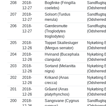
208
2018-
Bogfinke (Fringilla
Sandflugts
12-27
coelebs)
(Odsherred
207
2018-
Solsort (Turdus
Sandflugts
12-27
merula)
(Odsherred
206
2018-
Gærdesmutte
Sandflugts
12-27
(Troglodytes
(Odsherred
troglodytes)
205
2018-
Toppet Skallesluger
Nykøbing 
12-26
(Mergus serrator)
(Odsherred
204
2018-
Hvinand (Bucephala
Nykøbing 
12-26
clangula)
(Odsherred
203
2018-
Sortand (Melanitta
Nykøbing 
12-26
nigra)
(Odsherred
202
2018-
Krikand (Anas
Nykøbing 
12-26
crecca)
(Odsherred
201
2018-
Gråand (Anas
Nykøbing 
12-26
platyrhynchos)
(Odsherred
200
2018-
Sangsvane (Cygnus
Sandflugts
12-26
cygnus)
(Odsherred