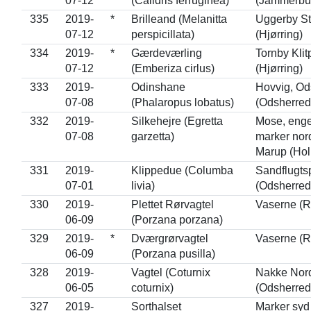
07-12
(Calidris ferruginea)
(Jammerbu
335
2019-
*
Brilleand (Melanitta
Uggerby St
07-12
perspicillata)
(Hjørring)
334
2019-
*
Gærdeværling
Tornby Klit
07-12
(Emberiza cirlus)
(Hjørring)
333
2019-
Odinshane
Hovvig, Od
07-08
(Phalaropus lobatus)
(Odsherred
332
2019-
Silkehejre (Egretta
Mose, eng
07-08
garzetta)
marker nord
Marup (Ho
331
2019-
Klippedue (Columba
Sandflugts
07-01
livia)
(Odsherred
330
2019-
Plettet Rørvagtel
Vaserne (R
06-09
(Porzana porzana)
329
2019-
*
Dværgrørvagtel
Vaserne (R
06-09
(Porzana pusilla)
328
2019-
Vagtel (Coturnix
Nakke Nor
06-05
coturnix)
(Odsherred
327
2019-
Sorthalset
Marker syd 