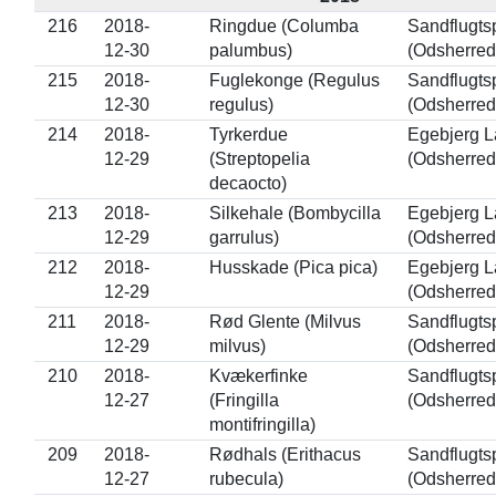
216
2018-
Ringdue (Columba
Sandflugts
12-30
palumbus)
(Odsherred
215
2018-
Fuglekonge (Regulus
Sandflugts
12-30
regulus)
(Odsherred
214
2018-
Tyrkerdue
Egebjerg 
12-29
(Streptopelia
(Odsherred
decaocto)
213
2018-
Silkehale (Bombycilla
Egebjerg 
12-29
garrulus)
(Odsherred
212
2018-
Husskade (Pica pica)
Egebjerg 
12-29
(Odsherred
211
2018-
Rød Glente (Milvus
Sandflugts
12-29
milvus)
(Odsherred
210
2018-
Kvækerfinke
Sandflugts
12-27
(Fringilla
(Odsherred
montifringilla)
209
2018-
Rødhals (Erithacus
Sandflugts
12-27
rubecula)
(Odsherred