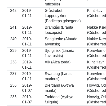
ruficollis)
242
2019-
Gråstrubet
Klint Havn
01-11
Lappedykker
(Odsherred
(Podiceps grisegena)
241
2019-
Bramgås (Branta
Nakke Kær
01-11
leucopsis)
(Odsherred
240
2019-
Sanglærke (Alauda
Nakke Kær
01-11
arvensis)
(Odsherred
239
2019-
Bjergirisk (Linaria
Korevlerne
01-11
flavirostris)
(Odsherred
238
2019-
Alk (Alca torda)
Klint Havn
01-11
(Odsherred
237
2019-
Svartbag (Larus
Korevlerne
01-11
marinus)
(Odsherred
236
2019-
Bjergand (Aythya
Hovvig, Od
01-07
marila)
(Odsherred
235
2019-
Troldand (Aythya
Hovvig, Od
01-07
fuligula)
(Odsherred