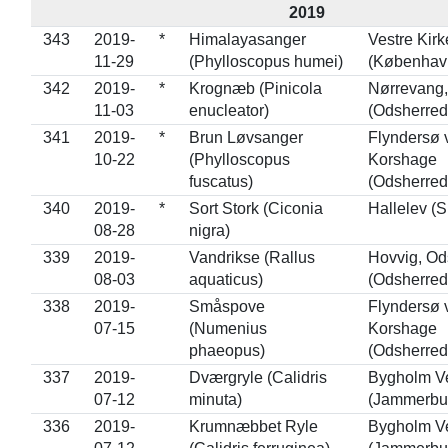
2019
343
2019-
*
Himalayasanger
Vestre Kir
11-29
(Phylloscopus humei)
(Københav
342
2019-
*
Krognæb (Pinicola
Nørrevang,
11-03
enucleator)
(Odsherred
341
2019-
*
Brun Løvsanger
Flyndersø 
10-22
(Phylloscopus
Korshage
fuscatus)
(Odsherred
340
2019-
*
Sort Stork (Ciconia
Hallelev (S
08-28
nigra)
339
2019-
Vandrikse (Rallus
Hovvig, Od
08-03
aquaticus)
(Odsherred
338
2019-
Småspove
Flyndersø 
07-15
(Numenius
Korshage
phaeopus)
(Odsherred
337
2019-
Dværgryle (Calidris
Bygholm Ve
07-12
minuta)
(Jammerbu
336
2019-
Krumnæbbet Ryle
Bygholm Ve