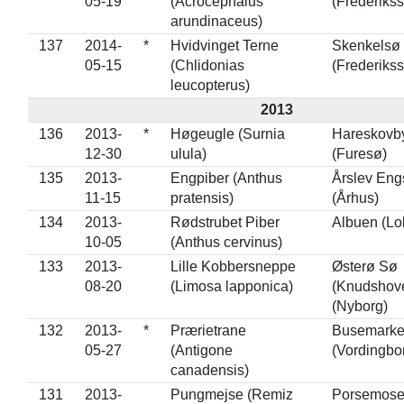
05-19
(Acrocephalus
(Frederiks
arundinaceus)
137
2014-
*
Hvidvinget Terne
Skenkelsø
05-15
(Chlidonias
(Frederiks
leucopterus)
2013
136
2013-
*
Høgeugle (Surnia
Hareskovb
12-30
ulula)
(Furesø)
135
2013-
Engpiber (Anthus
Årslev Eng
11-15
pratensis)
(Århus)
134
2013-
Rødstrubet Piber
Albuen (Lo
10-05
(Anthus cervinus)
133
2013-
Lille Kobbersneppe
Østerø Sø
08-20
(Limosa lapponica)
(Knudshov
(Nyborg)
132
2013-
*
Prærietrane
Busemarke
05-27
(Antigone
(Vordingbo
canadensis)
131
2013-
Pungmejse (Remiz
Porsemose