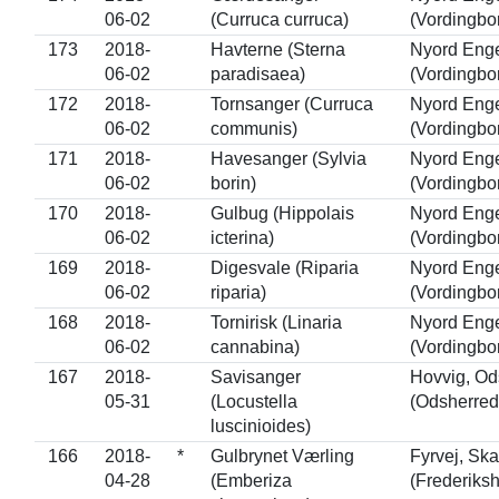
06-02
(Curruca curruca)
(Vordingbo
173
2018-
Havterne (Sterna
Nyord Eng
06-02
paradisaea)
(Vordingbo
172
2018-
Tornsanger (Curruca
Nyord Eng
06-02
communis)
(Vordingbo
171
2018-
Havesanger (Sylvia
Nyord Eng
06-02
borin)
(Vordingbo
170
2018-
Gulbug (Hippolais
Nyord Eng
06-02
icterina)
(Vordingbo
169
2018-
Digesvale (Riparia
Nyord Eng
06-02
riparia)
(Vordingbo
168
2018-
Tornirisk (Linaria
Nyord Eng
06-02
cannabina)
(Vordingbo
167
2018-
Savisanger
Hovvig, Od
05-31
(Locustella
(Odsherred
luscinioides)
166
2018-
*
Gulbrynet Værling
Fyrvej, Sk
04-28
(Emberiza
(Frederiks