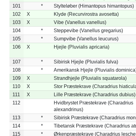
101
*
Stylteløber (Himantopus himantopus)
102
X
Klyde (Recurvirostra avosetta)
103
X
Vibe (Vanellus vanellus)
104
*
Steppevibe (Vanellus gregarius)
105
*
Sumpvibe (Vanellus leucurus)
106
X
Hjejle (Pluvialis apricaria)
107
*
Sibirisk Hjejle (Pluvialis fulva)
108
*
Amerikansk Hjejle (Pluvialis dominica
109
X
Strandhjejle (Pluvialis squatarola)
110
X
Stor Præstekrave (Charadrius hiaticul
111
X
Lille Præstekrave (Charadrius dubius)
112
Hvidbrystet Præstekrave (Charadrius
alexandrinus)
113
*
Sibirisk Præstekrave (Charadrius mon
114
*
Tibetansk Præstekrave (Charadrius atr
115
*
Ørkenpræstekrave (Charadrius leschen