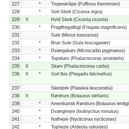
227
*
Tropeskråpe (Puffinus lherminieri)
228
*
Sort Stork (Ciconia nigra)
229
X
Hvid Stork (Ciconia ciconia)
230
*
Pragtfregatfugl (Fregata magnificens)
231
Sule (Morus bassanus)
232
*
Brun Sule (Sula leucogaster)
233
*
Dværgskarv (Microcarbo pygmaeus)
234
*
Topskarv (Phalacrocorax aristotelis)
235
X
Skarv (Phalacrocorax carbo)
236
X
*
Sort Ibis (Plegadis falcinellus)
237
Skestork (Platalea leucorodia)
238
X
Rørdrum (Botaurus stellaris)
239
*
Amerikansk Rørdrum (Botaurus lentig
240
*
Dværghejre (Ixobrychus minutus)
241
*
Nathejre (Nycticorax nycticorax)
242
*
Tophejre (Ardeola ralloides)