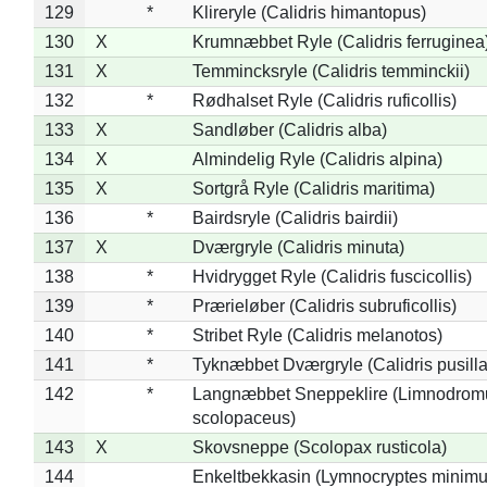
129
*
Klireryle (Calidris himantopus)
130
X
Krumnæbbet Ryle (Calidris ferruginea
131
X
Temmincksryle (Calidris temminckii)
132
*
Rødhalset Ryle (Calidris ruficollis)
133
X
Sandløber (Calidris alba)
134
X
Almindelig Ryle (Calidris alpina)
135
X
Sortgrå Ryle (Calidris maritima)
136
*
Bairdsryle (Calidris bairdii)
137
X
Dværgryle (Calidris minuta)
138
*
Hvidrygget Ryle (Calidris fuscicollis)
139
*
Prærieløber (Calidris subruficollis)
140
*
Stribet Ryle (Calidris melanotos)
141
*
Tyknæbbet Dværgryle (Calidris pusilla
142
*
Langnæbbet Sneppeklire (Limnodrom
scolopaceus)
143
X
Skovsneppe (Scolopax rusticola)
144
Enkeltbekkasin (Lymnocryptes minimu