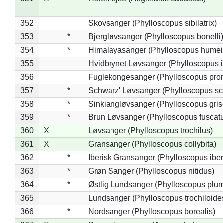
352
Skovsanger (Phylloscopus sibilatrix)
353
*
Bjergløvsanger (Phylloscopus bonelli)
354
*
Himalayasanger (Phylloscopus humei
355
Hvidbrynet Løvsanger (Phylloscopus i
356
Fuglekongesanger (Phylloscopus pror
357
*
Schwarz' Løvsanger (Phylloscopus sc
358
*
Sinkiangløvsanger (Phylloscopus gris
359
*
Brun Løvsanger (Phylloscopus fuscat
360
X
Løvsanger (Phylloscopus trochilus)
361
X
Gransanger (Phylloscopus collybita)
362
*
Iberisk Gransanger (Phylloscopus iber
363
*
Grøn Sanger (Phylloscopus nitidus)
364
*
Østlig Lundsanger (Phylloscopus plum
365
Lundsanger (Phylloscopus trochiloide
366
*
Nordsanger (Phylloscopus borealis)