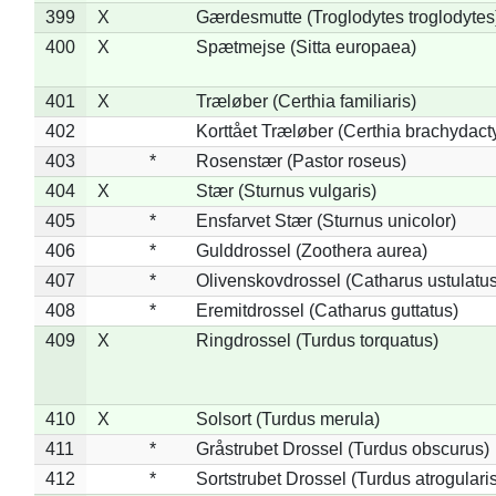
399
X
Gærdesmutte (Troglodytes troglodytes
400
X
Spætmejse (Sitta europaea)
401
X
Træløber (Certhia familiaris)
402
Korttået Træløber (Certhia brachydact
403
*
Rosenstær (Pastor roseus)
404
X
Stær (Sturnus vulgaris)
405
*
Ensfarvet Stær (Sturnus unicolor)
406
*
Gulddrossel (Zoothera aurea)
407
*
Olivenskovdrossel (Catharus ustulatus
408
*
Eremitdrossel (Catharus guttatus)
409
X
Ringdrossel (Turdus torquatus)
410
X
Solsort (Turdus merula)
411
*
Gråstrubet Drossel (Turdus obscurus)
412
*
Sortstrubet Drossel (Turdus atrogularis