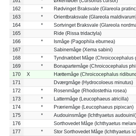
161
*
Ørkenløber (Cursorius cursor)
162
*
Rødvinget Braksvale (Glareola pratinc
163
*
Orientbraksvale (Glareola maldivarum
164
*
Sortvinget Braksvale (Glareola nordm
165
Ride (Rissa tridactyla)
166
*
Ismåge (Pagophila eburnea)
167
Sabinemåge (Xema sabini)
168
*
Tyndnæbbet Måge (Chroicocephalus 
169
*
Bonapartemåge (Chroicocephalus phil
170
X
Hættemåge (Chroicocephalus ridibun
171
Dværgmåge (Hydrocoloeus minutus)
172
*
Rosenmåge (Rhodostethia rosea)
173
*
Lattermåge (Leucophaeus atricilla)
174
*
Præriemåge (Leucophaeus pipixcan)
175
*
Audouinsmåge (Ichthyaetus audouinii
176
Sorthovedet Måge (Ichthyaetus melan
177
*
Stor Sorthovedet Måge (Ichthyaetus ic