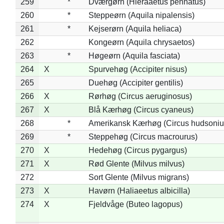
259
*
Dværgørn (Hieraaetus pennatus)
260
*
Steppeørn (Aquila nipalensis)
261
*
Kejserørn (Aquila heliaca)
262
Kongeørn (Aquila chrysaetos)
263
*
Høgeørn (Aquila fasciata)
264
X
Spurvehøg (Accipiter nisus)
265
Duehøg (Accipiter gentilis)
266
X
Rørhøg (Circus aeruginosus)
267
X
Blå Kærhøg (Circus cyaneus)
268
*
Amerikansk Kærhøg (Circus hudsoniu
269
*
Steppehøg (Circus macrourus)
270
X
Hedehøg (Circus pygargus)
271
X
Rød Glente (Milvus milvus)
272
Sort Glente (Milvus migrans)
273
X
Havørn (Haliaeetus albicilla)
274
X
Fjeldvåge (Buteo lagopus)