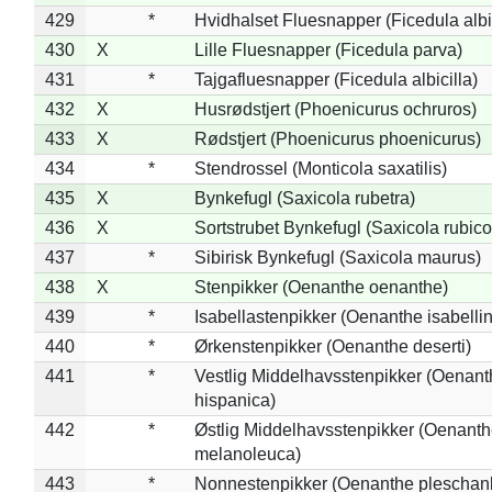
429
*
Hvidhalset Fluesnapper (Ficedula albic
430
X
Lille Fluesnapper (Ficedula parva)
431
*
Tajgafluesnapper (Ficedula albicilla)
432
X
Husrødstjert (Phoenicurus ochruros)
433
X
Rødstjert (Phoenicurus phoenicurus)
434
*
Stendrossel (Monticola saxatilis)
435
X
Bynkefugl (Saxicola rubetra)
436
X
Sortstrubet Bynkefugl (Saxicola rubico
437
*
Sibirisk Bynkefugl (Saxicola maurus)
438
X
Stenpikker (Oenanthe oenanthe)
439
*
Isabellastenpikker (Oenanthe isabelli
440
*
Ørkenstenpikker (Oenanthe deserti)
441
*
Vestlig Middelhavsstenpikker (Oenant
hispanica)
442
*
Østlig Middelhavsstenpikker (Oenant
melanoleuca)
443
*
Nonnestenpikker (Oenanthe pleschan