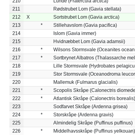
210
Lunde (Fratercula arctica)
211
Rødstrubet Lom (Gavia stellata)
212
X
Sortstrubet Lom (Gavia arctica)
213
*
Stillehavslom (Gavia pacifica)
214
Islom (Gavia immer)
215
Hvidnæbbet Lom (Gavia adamsii)
216
*
Wilsons Stormsvale (Oceanites ocean
217
*
Sortbrynet Albatros (Thalassarche me
218
Lille Stormsvale (Hydrobates pelagicu
219
Stor Stormsvale (Oceanodroma leuco
220
Mallemuk (Fulmarus glacialis)
221
*
Scopolis Skråpe (Calonectris diomed
222
*
Atlantisk Skråpe (Calonectris borealis
223
Sodfarvet Skråpe (Ardenna grisea)
224
*
Storskråpe (Ardenna gravis)
225
Almindelig Skråpe (Puffinus puffinus)
226
*
Middelhavsskråpe (Puffinus yelkouan)