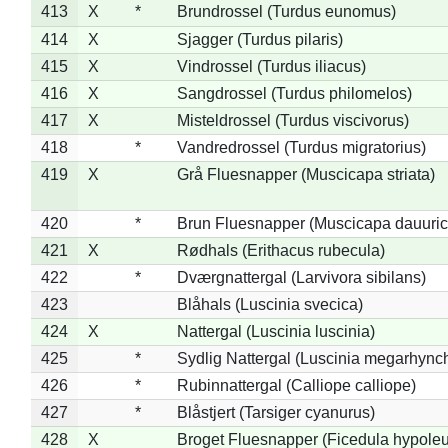
413
X
*
Brundrossel (Turdus eunomus)
414
X
Sjagger (Turdus pilaris)
415
X
Vindrossel (Turdus iliacus)
416
X
Sangdrossel (Turdus philomelos)
417
X
Misteldrossel (Turdus viscivorus)
418
*
Vandredrossel (Turdus migratorius)
419
X
Grå Fluesnapper (Muscicapa striata)
420
*
Brun Fluesnapper (Muscicapa dauuric
421
X
Rødhals (Erithacus rubecula)
422
*
Dværgnattergal (Larvivora sibilans)
423
Blåhals (Luscinia svecica)
424
X
Nattergal (Luscinia luscinia)
425
*
Sydlig Nattergal (Luscinia megarhync
426
*
Rubinnattergal (Calliope calliope)
427
*
Blåstjert (Tarsiger cyanurus)
428
X
Broget Fluesnapper (Ficedula hypole