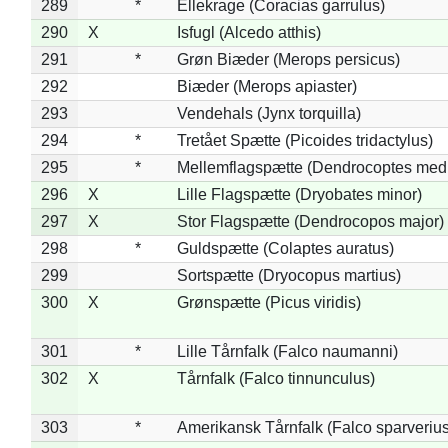
289
*
Ellekrage (Coracias garrulus)
290
X
Isfugl (Alcedo atthis)
291
*
Grøn Biæder (Merops persicus)
292
Biæder (Merops apiaster)
293
Vendehals (Jynx torquilla)
294
*
Tretået Spætte (Picoides tridactylus)
295
*
Mellemflagspætte (Dendrocoptes med
296
X
Lille Flagspætte (Dryobates minor)
297
X
Stor Flagspætte (Dendrocopos major)
298
*
Guldspætte (Colaptes auratus)
299
Sortspætte (Dryocopus martius)
300
X
Grønspætte (Picus viridis)
301
*
Lille Tårnfalk (Falco naumanni)
302
X
Tårnfalk (Falco tinnunculus)
303
*
Amerikansk Tårnfalk (Falco sparverius