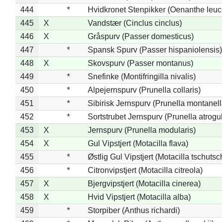
444
*
Hvidkronet Stenpikker (Oenanthe leu
445
X
Vandstær (Cinclus cinclus)
446
X
Gråspurv (Passer domesticus)
447
*
Spansk Spurv (Passer hispaniolensis)
448
X
Skovspurv (Passer montanus)
449
*
Snefinke (Montifringilla nivalis)
450
*
Alpejernspurv (Prunella collaris)
451
*
Sibirisk Jernspurv (Prunella montanell
452
*
Sortstrubet Jernspurv (Prunella atrogul
453
X
Jernspurv (Prunella modularis)
454
X
Gul Vipstjert (Motacilla flava)
455
*
Østlig Gul Vipstjert (Motacilla tschuts
456
*
Citronvipstjert (Motacilla citreola)
457
X
Bjergvipstjert (Motacilla cinerea)
458
X
Hvid Vipstjert (Motacilla alba)
459
*
Storpiber (Anthus richardi)