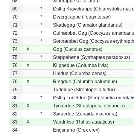
68
*
Stortrappe (Otis tarda)
69
*
Østlig Kravetrappe (Chlamydotis macq
70
*
Dværgtrappe (Tetrax tetrax)
71
*
Skadegøg (Clamator glandarius)
72
*
Gulnæbbet Gøg (Coccyzus americanu
73
*
Sortnæbbet Gøg (Coccyzus erythropt
74
X
Gøg (Cuculus canorus)
75
*
Steppehøne (Syrrhaptes paradoxus)
76
X
Klippedue (Columba livia)
77
Huldue (Columba oenas)
78
X
Ringdue (Columba palumbus)
79
Turteldue (Streptopelia turtur)
80
*
Østlig Turteldue (Streptopelia orientali
81
X
Tyrkerdue (Streptopelia decaocto)
82
*
Sørgedue (Zenaida macroura)
83
X
Vandrikse (Rallus aquaticus)
84
Engsnarre (Crex crex)