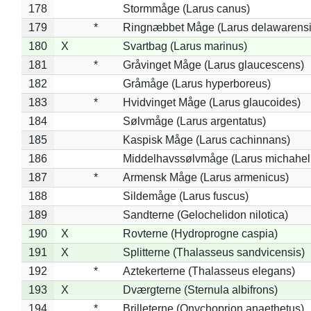
178
Stormmåge (Larus canus)
179
*
Ringnæbbet Måge (Larus delawarensi
180
X
Svartbag (Larus marinus)
181
*
Gråvinget Måge (Larus glaucescens)
182
Gråmåge (Larus hyperboreus)
183
*
Hvidvinget Måge (Larus glaucoides)
184
Sølvmåge (Larus argentatus)
185
Kaspisk Måge (Larus cachinnans)
186
Middelhavssølvmåge (Larus michahell
187
*
Armensk Måge (Larus armenicus)
188
Sildemåge (Larus fuscus)
189
Sandterne (Gelochelidon nilotica)
190
X
Rovterne (Hydroprogne caspia)
191
X
Splitterne (Thalasseus sandvicensis)
192
*
Aztekerterne (Thalasseus elegans)
193
X
Dværgterne (Sternula albifrons)
194
*
Brilleterne (Onychoprion anaethetus)