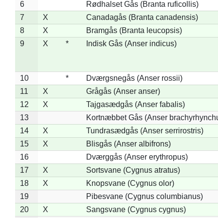
6
Rødhalset Gås (Branta ruficollis)
7
X
Canadagås (Branta canadensis)
8
X
Bramgås (Branta leucopsis)
9
X
*
Indisk Gås (Anser indicus)
10
*
Dværgsnegås (Anser rossii)
11
X
Grågås (Anser anser)
12
X
Tajgasædgås (Anser fabalis)
13
Kortnæbbet Gås (Anser brachyrhynch
14
X
Tundrasædgås (Anser serrirostris)
15
X
Blisgås (Anser albifrons)
16
Dværggås (Anser erythropus)
17
X
Sortsvane (Cygnus atratus)
18
X
Knopsvane (Cygnus olor)
19
Pibesvane (Cygnus columbianus)
20
X
Sangsvane (Cygnus cygnus)