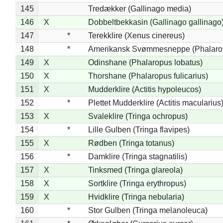
145
Tredækker (Gallinago media)
146
X
Dobbeltbekkasin (Gallinago gallinago
147
*
Terekklire (Xenus cinereus)
148
*
Amerikansk Svømmesneppe (Phalaropu
149
X
Odinshane (Phalaropus lobatus)
150
X
Thorshane (Phalaropus fulicarius)
151
X
Mudderklire (Actitis hypoleucos)
152
*
Plettet Mudderklire (Actitis macularius
153
X
Svaleklire (Tringa ochropus)
154
*
Lille Gulben (Tringa flavipes)
155
X
Rødben (Tringa totanus)
156
*
Damklire (Tringa stagnatilis)
157
X
Tinksmed (Tringa glareola)
158
X
Sortklire (Tringa erythropus)
159
X
Hvidklire (Tringa nebularia)
160
*
Stor Gulben (Tringa melanoleuca)