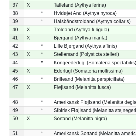
37
X
Taffeland (Aythya ferina)
38
*
Hvidøjet And (Aythya nyroca)
39
*
Halsbåndstroldand (Aythya collaris)
40
X
Troldand (Aythya fuligula)
41
X
Bjergand (Aythya marila)
42
*
Lille Bjergand (Aythya affinis)
43
X
*
Stellersand (Polysticta stelleri)
44
*
Kongeederfugl (Somateria spectabilis
45
X
Ederfugl (Somateria mollissima)
46
*
Brilleand (Melanitta perspicillata)
47
X
Fløjlsand (Melanitta fusca)
48
*
Amerikansk Fløjlsand (Melanitta degla
49
*
Sibirisk Fløjlsand (Melanitta stejnegeri
50
X
Sortand (Melanitta nigra)
51
*
Amerikansk Sortand (Melanitta ameri