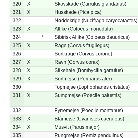
320
X
Skovskade (Garrulus glandarius)
321
X
Husskade (Pica pica)
322
Nøddekrige (Nucifraga caryocatactes)
323
X
Allike (Coloeus monedula)
324
*
Sibirisk Allike (Coloeus dauuricus)
325
X
Råge (Corvus frugilegus)
326
Sortkrage (Corvus corone)
327
X
Ravn (Corvus corax)
328
X
Silkehale (Bombycilla garrulus)
329
X
Sortmejse (Periparus ater)
330
Topmejse (Lophophanes cristatus)
331
X
Sumpmejse (Poecile palustris)
332
Fyrremejse (Poecile montanus)
333
X
Blåmejse (Cyanistes caeruleus)
334
X
Musvit (Parus major)
335
Pungmejse (Remiz pendulinus)