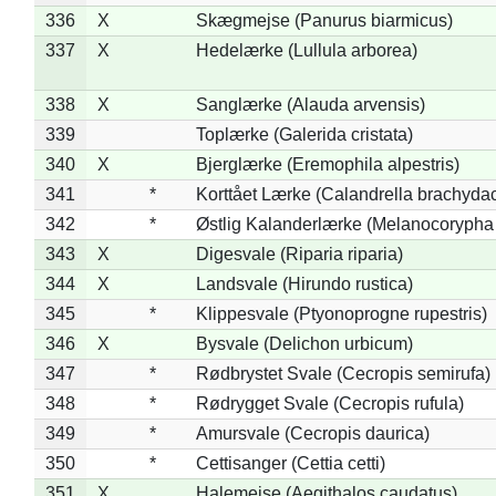
336
X
Skægmejse (Panurus biarmicus)
337
X
Hedelærke (Lullula arborea)
338
X
Sanglærke (Alauda arvensis)
339
Toplærke (Galerida cristata)
340
X
Bjerglærke (Eremophila alpestris)
341
*
Korttået Lærke (Calandrella brachydac
342
*
Østlig Kalanderlærke (Melanocorypha
343
X
Digesvale (Riparia riparia)
344
X
Landsvale (Hirundo rustica)
345
*
Klippesvale (Ptyonoprogne rupestris)
346
X
Bysvale (Delichon urbicum)
347
*
Rødbrystet Svale (Cecropis semirufa)
348
*
Rødrygget Svale (Cecropis rufula)
349
*
Amursvale (Cecropis daurica)
350
*
Cettisanger (Cettia cetti)
351
X
Halemejse (Aegithalos caudatus)