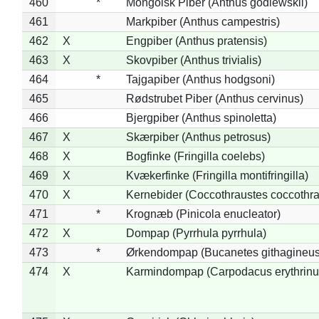
460
*
Mongolsk Piber (Anthus godlewskii)
461
Markpiber (Anthus campestris)
462
X
Engpiber (Anthus pratensis)
463
X
Skovpiber (Anthus trivialis)
464
*
Tajgapiber (Anthus hodgsoni)
465
Rødstrubet Piber (Anthus cervinus)
466
Bjergpiber (Anthus spinoletta)
467
X
Skærpiber (Anthus petrosus)
468
X
Bogfinke (Fringilla coelebs)
469
X
Kvækerfinke (Fringilla montifringilla)
470
X
Kernebider (Coccothraustes coccothra
471
*
Krognæb (Pinicola enucleator)
472
X
Dompap (Pyrrhula pyrrhula)
473
*
Ørkendompap (Bucanetes githagineus
474
X
Karmindompap (Carpodacus erythrinu