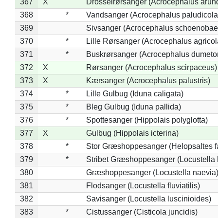
367
X
Drosselrørsanger (Acrocephalus arun
368
*
Vandsanger (Acrocephalus paludicola
369
Sivsanger (Acrocephalus schoenobae
370
*
Lille Rørsanger (Acrocephalus agricol
371
*
Buskrørsanger (Acrocephalus dumeto
372
X
Rørsanger (Acrocephalus scirpaceus)
373
X
Kærsanger (Acrocephalus palustris)
374
*
Lille Gulbug (Iduna caligata)
375
*
Bleg Gulbug (Iduna pallida)
376
*
Spottesanger (Hippolais polyglotta)
377
X
Gulbug (Hippolais icterina)
378
*
Stor Græshoppesanger (Helopsaltes fa
379
*
Stribet Græshoppesanger (Locustella 
380
Græshoppesanger (Locustella naevia
381
Flodsanger (Locustella fluviatilis)
382
Savisanger (Locustella luscinioides)
383
*
Cistussanger (Cisticola juncidis)