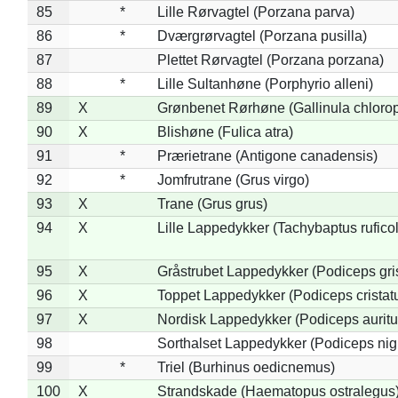
85
*
Lille Rørvagtel (Porzana parva)
86
*
Dværgrørvagtel (Porzana pusilla)
87
Plettet Rørvagtel (Porzana porzana)
88
*
Lille Sultanhøne (Porphyrio alleni)
89
X
Grønbenet Rørhøne (Gallinula chloro
90
X
Blishøne (Fulica atra)
91
*
Prærietrane (Antigone canadensis)
92
*
Jomfrutrane (Grus virgo)
93
X
Trane (Grus grus)
94
X
Lille Lappedykker (Tachybaptus ruficol
95
X
Gråstrubet Lappedykker (Podiceps gr
96
X
Toppet Lappedykker (Podiceps cristat
97
X
Nordisk Lappedykker (Podiceps auritu
98
Sorthalset Lappedykker (Podiceps nigri
99
*
Triel (Burhinus oedicnemus)
100
X
Strandskade (Haematopus ostralegus