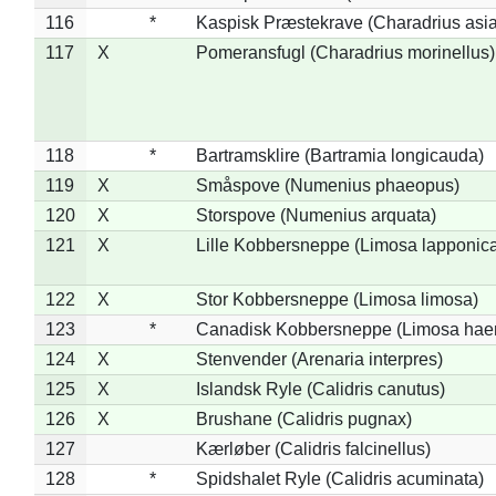
116
*
Kaspisk Præstekrave (Charadrius asia
117
X
Pomeransfugl (Charadrius morinellus)
118
*
Bartramsklire (Bartramia longicauda)
119
X
Småspove (Numenius phaeopus)
120
X
Storspove (Numenius arquata)
121
X
Lille Kobbersneppe (Limosa lapponic
122
X
Stor Kobbersneppe (Limosa limosa)
123
*
Canadisk Kobbersneppe (Limosa hae
124
X
Stenvender (Arenaria interpres)
125
X
Islandsk Ryle (Calidris canutus)
126
X
Brushane (Calidris pugnax)
127
Kærløber (Calidris falcinellus)
128
*
Spidshalet Ryle (Calidris acuminata)