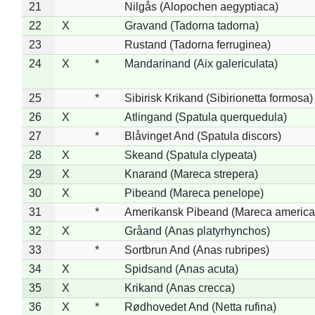
21
Nilgås (Alopochen aegyptiaca)
22
X
Gravand (Tadorna tadorna)
23
Rustand (Tadorna ferruginea)
24
X
*
Mandarinand (Aix galericulata)
25
*
Sibirisk Krikand (Sibirionetta formosa)
26
X
Atlingand (Spatula querquedula)
27
*
Blåvinget And (Spatula discors)
28
X
Skeand (Spatula clypeata)
29
X
Knarand (Mareca strepera)
30
X
Pibeand (Mareca penelope)
31
*
Amerikansk Pibeand (Mareca america
32
X
Gråand (Anas platyrhynchos)
33
*
Sortbrun And (Anas rubripes)
34
X
Spidsand (Anas acuta)
35
X
Krikand (Anas crecca)
36
X
*
Rødhovedet And (Netta rufina)