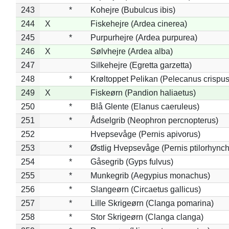
243
*
Kohejre (Bubulcus ibis)
244
X
Fiskehejre (Ardea cinerea)
245
*
Purpurhejre (Ardea purpurea)
246
X
Sølvhejre (Ardea alba)
247
Silkehejre (Egretta garzetta)
248
*
Krøltoppet Pelikan (Pelecanus crispus
249
X
Fiskeørn (Pandion haliaetus)
250
*
Blå Glente (Elanus caeruleus)
251
*
Ådselgrib (Neophron percnopterus)
252
Hvepsevåge (Pernis apivorus)
253
*
Østlig Hvepsevåge (Pernis ptilorhync
254
*
Gåsegrib (Gyps fulvus)
255
*
Munkegrib (Aegypius monachus)
256
*
Slangeørn (Circaetus gallicus)
257
*
Lille Skrigeørn (Clanga pomarina)
258
*
Stor Skrigeørn (Clanga clanga)