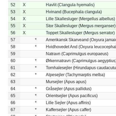
52
X
Havlit (Clangula hyemalis)
53
X
Hvinand (Bucephala clangula)
54
X
Lille Skallesluger (Mergellus albellus)
55
X
Stor Skallesluger (Mergus merganser)
56
X
Toppet Skallesluger (Mergus serrator)
57
*
Amerikansk Skarveand (Oxyura jamai
58
*
Hvidhovedet And (Oxyura leucocepha
59
Natravn (Caprimulgus europaeus)
60
*
Ørkennatravn (Caprimulgus aegyptius
61
*
Tornhalesejler (Hirundapus caudacutu
62
*
Alpesejler (Tachymarptis melba)
63
Mursejler (Apus apus)
64
*
Gråsejler (Apus pallidus)
65
*
Orientsejler (Apus pacificus)
66
*
Lille Sejler (Apus affinis)
67
*
Kaffersejler (Apus caffer)