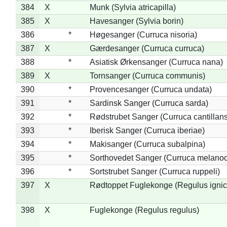
384
X
Munk (Sylvia atricapilla)
385
X
Havesanger (Sylvia borin)
386
*
Høgesanger (Curruca nisoria)
387
X
Gærdesanger (Curruca curruca)
388
*
Asiatisk Ørkensanger (Curruca nana)
389
X
Tornsanger (Curruca communis)
390
*
Provencesanger (Curruca undata)
391
*
Sardinsk Sanger (Curruca sarda)
392
*
Rødstrubet Sanger (Curruca cantillans
393
*
Iberisk Sanger (Curruca iberiae)
394
*
Makisanger (Curruca subalpina)
395
*
Sorthovedet Sanger (Curruca melano
396
*
Sortstrubet Sanger (Curruca ruppeli)
397
X
Rødtoppet Fuglekonge (Regulus ignica
398
X
Fuglekonge (Regulus regulus)