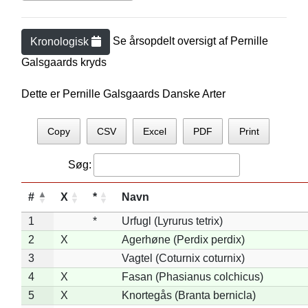
Se årsopdelt oversigt af
Pernille
Kronologisk
Galsgaard
s kryds
Dette er Pernille Galsgaards Danske Arter
Copy
CSV
Excel
PDF
Print
Søg:
#
X
*
Navn
1
*
Urfugl (Lyrurus tetrix)
2
X
Agerhøne (Perdix perdix)
3
Vagtel (Coturnix coturnix)
4
X
Fasan (Phasianus colchicus)
5
X
Knortegås (Branta bernicla)