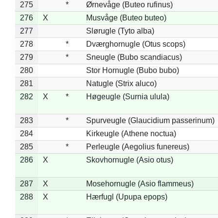
275
*
Ørnevåge (Buteo rufinus)
276
X
Musvåge (Buteo buteo)
277
Slørugle (Tyto alba)
278
*
Dværghornugle (Otus scops)
279
*
Sneugle (Bubo scandiacus)
280
Stor Hornugle (Bubo bubo)
281
Natugle (Strix aluco)
282
X
*
Høgeugle (Surnia ulula)
283
*
Spurveugle (Glaucidium passerinum)
284
Kirkeugle (Athene noctua)
285
*
Perleugle (Aegolius funereus)
286
X
Skovhornugle (Asio otus)
287
X
Mosehornugle (Asio flammeus)
288
X
Hærfugl (Upupa epops)