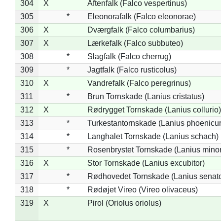
304
X
Aftenfalk (Falco vespertinus)
305
*
Eleonorafalk (Falco eleonorae)
306
X
Dværgfalk (Falco columbarius)
307
X
Lærkefalk (Falco subbuteo)
308
*
Slagfalk (Falco cherrug)
309
*
Jagtfalk (Falco rusticolus)
310
X
Vandrefalk (Falco peregrinus)
311
*
Brun Tornskade (Lanius cristatus)
312
X
Rødrygget Tornskade (Lanius collurio)
313
*
Turkestantornskade (Lanius phoenicur
314
*
Langhalet Tornskade (Lanius schach)
315
*
Rosenbrystet Tornskade (Lanius minor
316
X
Stor Tornskade (Lanius excubitor)
317
*
Rødhovedet Tornskade (Lanius senato
318
*
Rødøjet Vireo (Vireo olivaceus)
319
X
Pirol (Oriolus oriolus)