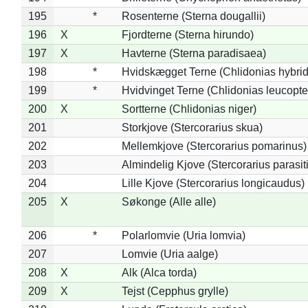
195
*
Rosenterne (Sterna dougallii)
196
X
Fjordterne (Sterna hirundo)
197
X
Havterne (Sterna paradisaea)
198
*
Hvidskægget Terne (Chlidonias hybrid
199
*
Hvidvinget Terne (Chlidonias leucopte
200
X
Sortterne (Chlidonias niger)
201
Storkjove (Stercorarius skua)
202
Mellemkjove (Stercorarius pomarinus)
203
Almindelig Kjove (Stercorarius parasit
204
Lille Kjove (Stercorarius longicaudus)
205
X
Søkonge (Alle alle)
206
*
Polarlomvie (Uria lomvia)
207
Lomvie (Uria aalge)
208
X
Alk (Alca torda)
209
X
Tejst (Cepphus grylle)