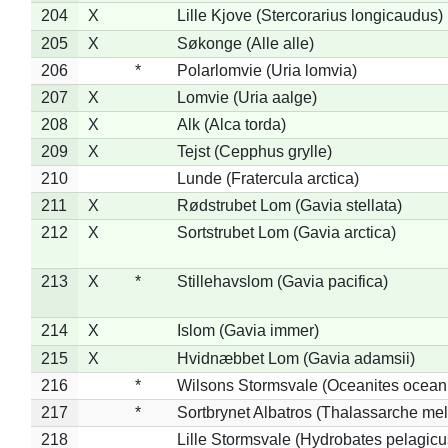
204
X
Lille Kjove (Stercorarius longicaudus)
205
X
Søkonge (Alle alle)
206
*
Polarlomvie (Uria lomvia)
207
X
Lomvie (Uria aalge)
208
X
Alk (Alca torda)
209
X
Tejst (Cepphus grylle)
210
Lunde (Fratercula arctica)
211
X
Rødstrubet Lom (Gavia stellata)
212
X
Sortstrubet Lom (Gavia arctica)
213
X
*
Stillehavslom (Gavia pacifica)
214
X
Islom (Gavia immer)
215
X
Hvidnæbbet Lom (Gavia adamsii)
216
*
Wilsons Stormsvale (Oceanites ocean
217
*
Sortbrynet Albatros (Thalassarche me
218
Lille Stormsvale (Hydrobates pelagicu