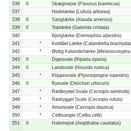
336
X
Skægmejse (Panurus biarmicus)
337
Hedelærke (Lullula arborea)
338
X
Sanglærke (Alauda arvensis)
339
X
Toplærke (Galerida cristata)
340
Bjerglærke (Eremophila alpestris)
341
*
Korttået Lærke (Calandrella brachydac
342
*
Østlig Kalanderlærke (Melanocorypha
343
X
Digesvale (Riparia riparia)
344
X
Landsvale (Hirundo rustica)
345
*
Klippesvale (Ptyonoprogne rupestris)
346
X
Bysvale (Delichon urbicum)
347
*
Rødbrystet Svale (Cecropis semirufa)
348
*
Rødrygget Svale (Cecropis rufula)
349
*
Amursvale (Cecropis daurica)
350
*
Cettisanger (Cettia cetti)
351
X
Halemejse (Aegithalos caudatus)