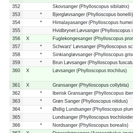
352
Skovsanger (Phylloscopus sibilatrix)
353
*
Bjergløvsanger (Phylloscopus bonelli)
354
*
Himalayasanger (Phylloscopus humei
355
Hvidbrynet Løvsanger (Phylloscopus i
356
X
Fuglekongesanger (Phylloscopus pror
357
*
Schwarz' Løvsanger (Phylloscopus sc
358
*
Sinkiangløvsanger (Phylloscopus gris
359
*
Brun Løvsanger (Phylloscopus fuscat
360
X
Løvsanger (Phylloscopus trochilus)
361
X
Gransanger (Phylloscopus collybita)
362
*
Iberisk Gransanger (Phylloscopus iber
363
*
Grøn Sanger (Phylloscopus nitidus)
364
*
Østlig Lundsanger (Phylloscopus plum
365
Lundsanger (Phylloscopus trochiloide
366
*
Nordsanger (Phylloscopus borealis)