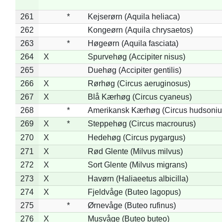
261
*
Kejserørn (Aquila heliaca)
262
Kongeørn (Aquila chrysaetos)
263
*
Høgeørn (Aquila fasciata)
264
X
Spurvehøg (Accipiter nisus)
265
Duehøg (Accipiter gentilis)
266
X
Rørhøg (Circus aeruginosus)
267
X
Blå Kærhøg (Circus cyaneus)
268
*
Amerikansk Kærhøg (Circus hudsoniu
269
X
*
Steppehøg (Circus macrourus)
270
X
Hedehøg (Circus pygargus)
271
X
Rød Glente (Milvus milvus)
272
X
Sort Glente (Milvus migrans)
273
X
Havørn (Haliaeetus albicilla)
274
X
Fjeldvåge (Buteo lagopus)
275
*
Ørnevåge (Buteo rufinus)
276
X
Musvåge (Buteo buteo)