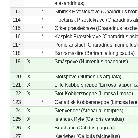
alexandrinus)
113
*
Sibirisk Præstekrave (Charadrius mon
114
*
Tibetansk Præstekrave (Charadrius atr
115
*
Ørkenpræstekrave (Charadrius leschen
116
*
Kaspisk Præstekrave (Charadrius asia
117
Pomeransfugl (Charadrius morinellus)
118
*
Bartramsklire (Bartramia longicauda)
119
X
Småspove (Numenius phaeopus)
120
X
Storspove (Numenius arquata)
121
X
Lille Kobbersneppe (Limosa lapponic
122
X
Stor Kobbersneppe (Limosa limosa)
123
*
Canadisk Kobbersneppe (Limosa hae
124
X
Stenvender (Arenaria interpres)
125
X
Islandsk Ryle (Calidris canutus)
126
X
Brushane (Calidris pugnax)
127
Kærløber (Calidris falcinellus)