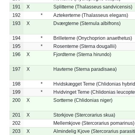
191
X
Splitterne (Thalasseus sandvicensis)
192
*
Aztekerterne (Thalasseus elegans)
193
X
Dværgterne (Sternula albifrons)
194
*
Brilleterne (Onychoprion anaethetus)
195
*
Rosenterne (Sterna dougallii)
196
X
Fjordterne (Sterna hirundo)
197
X
Havterne (Sterna paradisaea)
198
*
Hvidskægget Terne (Chlidonias hybrid
199
*
Hvidvinget Terne (Chlidonias leucopte
200
X
Sortterne (Chlidonias niger)
201
X
Storkjove (Stercorarius skua)
202
Mellemkjove (Stercorarius pomarinus)
203
X
Almindelig Kjove (Stercorarius parasit