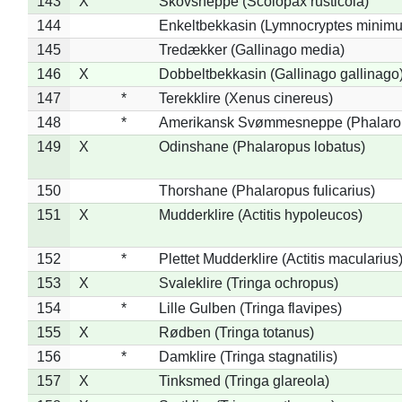
143
X
Skovsneppe (Scolopax rusticola)
144
Enkeltbekkasin (Lymnocryptes minimu
145
Tredækker (Gallinago media)
146
X
Dobbeltbekkasin (Gallinago gallinago
147
*
Terekklire (Xenus cinereus)
148
*
Amerikansk Svømmesneppe (Phalaropu
149
X
Odinshane (Phalaropus lobatus)
150
Thorshane (Phalaropus fulicarius)
151
X
Mudderklire (Actitis hypoleucos)
152
*
Plettet Mudderklire (Actitis macularius
153
X
Svaleklire (Tringa ochropus)
154
*
Lille Gulben (Tringa flavipes)
155
X
Rødben (Tringa totanus)
156
*
Damklire (Tringa stagnatilis)
157
X
Tinksmed (Tringa glareola)