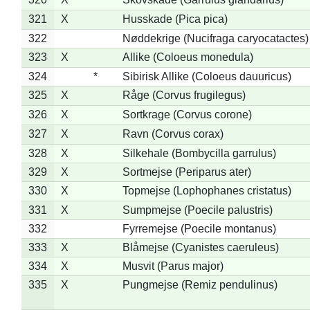
321
X
Husskade (Pica pica)
322
Nøddekrige (Nucifraga caryocatactes)
323
X
Allike (Coloeus monedula)
324
*
Sibirisk Allike (Coloeus dauuricus)
325
X
Råge (Corvus frugilegus)
326
X
Sortkrage (Corvus corone)
327
X
Ravn (Corvus corax)
328
X
Silkehale (Bombycilla garrulus)
329
X
Sortmejse (Periparus ater)
330
X
Topmejse (Lophophanes cristatus)
331
X
Sumpmejse (Poecile palustris)
332
Fyrremejse (Poecile montanus)
333
X
Blåmejse (Cyanistes caeruleus)
334
X
Musvit (Parus major)
335
X
Pungmejse (Remiz pendulinus)