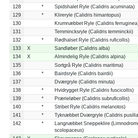
128
*
Spidshalet Ryle (Calidris acuminata)
129
*
Klireryle (Calidris himantopus)
130
Krumnæbbet Ryle (Calidris ferruginea
131
Temmincksryle (Calidris temminckii)
132
*
Rødhalset Ryle (Calidris ruficollis)
133
X
Sandløber (Calidris alba)
134
X
Almindelig Ryle (Calidris alpina)
135
Sortgrå Ryle (Calidris maritima)
136
*
Bairdsryle (Calidris bairdii)
137
Dværgryle (Calidris minuta)
138
*
Hvidrygget Ryle (Calidris fuscicollis)
139
*
Prærieløber (Calidris subruficollis)
140
*
Stribet Ryle (Calidris melanotos)
141
*
Tyknæbbet Dværgryle (Calidris pusilla
142
*
Langnæbbet Sneppeklire (Limnodrom
scolopaceus)