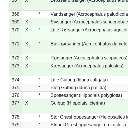
367
X
Drosselrørsanger (Acrocephalus arun
368
*
Vandsanger (Acrocephalus paludicola
369
X
Sivsanger (Acrocephalus schoenobae
370
X
*
Lille Rørsanger (Acrocephalus agricol
371
X
*
Buskrørsanger (Acrocephalus dumeto
372
X
Rørsanger (Acrocephalus scirpaceus)
373
X
Kærsanger (Acrocephalus palustris)
374
*
Lille Gulbug (Iduna caligata)
375
*
Bleg Gulbug (Iduna pallida)
376
*
Spottesanger (Hippolais polyglotta)
377
X
Gulbug (Hippolais icterina)
378
*
Stor Græshoppesanger (Helopsaltes fa
379
*
Stribet Græshoppesanger (Locustella 