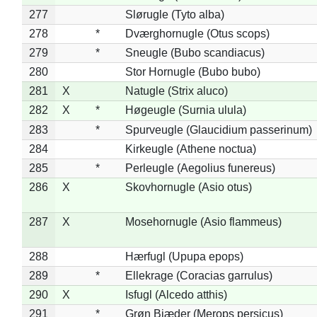
277
Slørugle (Tyto alba)
278
*
Dværghornugle (Otus scops)
279
*
Sneugle (Bubo scandiacus)
280
Stor Hornugle (Bubo bubo)
281
X
Natugle (Strix aluco)
282
X
*
Høgeugle (Surnia ulula)
283
*
Spurveugle (Glaucidium passerinum)
284
Kirkeugle (Athene noctua)
285
*
Perleugle (Aegolius funereus)
286
X
Skovhornugle (Asio otus)
287
X
Mosehornugle (Asio flammeus)
288
Hærfugl (Upupa epops)
289
*
Ellekrage (Coracias garrulus)
290
X
Isfugl (Alcedo atthis)
291
*
Grøn Biæder (Merops persicus)