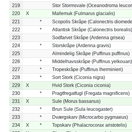
219
Stor Stormsvale (Oceanodroma leuco
220
X
Mallemuk (Fulmarus glacialis)
221
*
Scopolis Skråpe (Calonectris diomed
222
*
Atlantisk Skråpe (Calonectris borealis
223
Sodfarvet Skråpe (Ardenna grisea)
224
*
Storskråpe (Ardenna gravis)
225
Almindelig Skråpe (Puffinus puffinus)
226
*
Middelhavsskråpe (Puffinus yelkouan)
227
*
Tropeskråpe (Puffinus lherminieri)
228
*
Sort Stork (Ciconia nigra)
229
X
Hvid Stork (Ciconia ciconia)
230
*
Pragtfregatfugl (Fregata magnificens)
231
X
Sule (Morus bassanus)
232
*
Brun Sule (Sula leucogaster)
233
*
Dværgskarv (Microcarbo pygmaeus)
234
X
*
Topskarv (Phalacrocorax aristotelis)