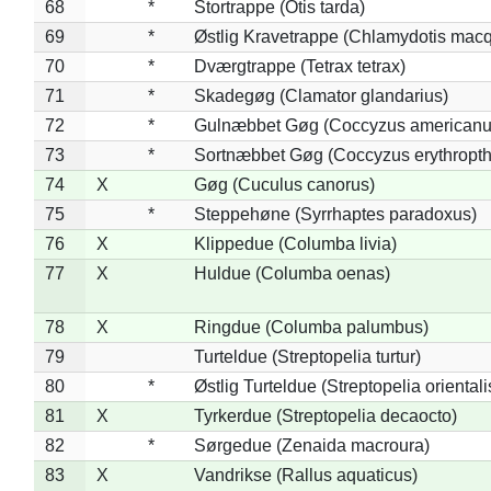
68
*
Stortrappe (Otis tarda)
69
*
Østlig Kravetrappe (Chlamydotis macq
70
*
Dværgtrappe (Tetrax tetrax)
71
*
Skadegøg (Clamator glandarius)
72
*
Gulnæbbet Gøg (Coccyzus americanu
73
*
Sortnæbbet Gøg (Coccyzus erythropt
74
X
Gøg (Cuculus canorus)
75
*
Steppehøne (Syrrhaptes paradoxus)
76
X
Klippedue (Columba livia)
77
X
Huldue (Columba oenas)
78
X
Ringdue (Columba palumbus)
79
Turteldue (Streptopelia turtur)
80
*
Østlig Turteldue (Streptopelia orientali
81
X
Tyrkerdue (Streptopelia decaocto)
82
*
Sørgedue (Zenaida macroura)
83
X
Vandrikse (Rallus aquaticus)