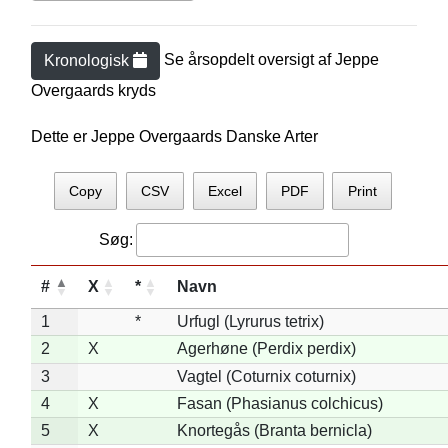
Se årsopdelt oversigt af
Jeppe
Kronologisk
Overgaard
s kryds
Dette er Jeppe Overgaards Danske Arter
Copy
CSV
Excel
PDF
Print
Søg:
#
X
*
Navn
1
*
Urfugl (Lyrurus tetrix)
2
X
Agerhøne (Perdix perdix)
3
Vagtel (Coturnix coturnix)
4
X
Fasan (Phasianus colchicus)
5
X
Knortegås (Branta bernicla)