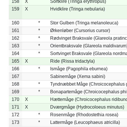
158
X
Sortklire (Tringa erythropus)
159
X
Hvidklire (Tringa nebularia)
160
*
Stor Gulben (Tringa melanoleuca)
161
*
Ørkenløber (Cursorius cursor)
162
*
Rødvinget Braksvale (Glareola pratinc
163
*
Orientbraksvale (Glareola maldivarum
164
*
Sortvinget Braksvale (Glareola nordm
165
X
Ride (Rissa tridactyla)
166
*
Ismåge (Pagophila eburnea)
167
Sabinemåge (Xema sabini)
168
*
Tyndnæbbet Måge (Chroicocephalus 
169
*
Bonapartemåge (Chroicocephalus phil
170
X
Hættemåge (Chroicocephalus ridibun
171
X
Dværgmåge (Hydrocoloeus minutus)
172
*
Rosenmåge (Rhodostethia rosea)
173
*
Lattermåge (Leucophaeus atricilla)