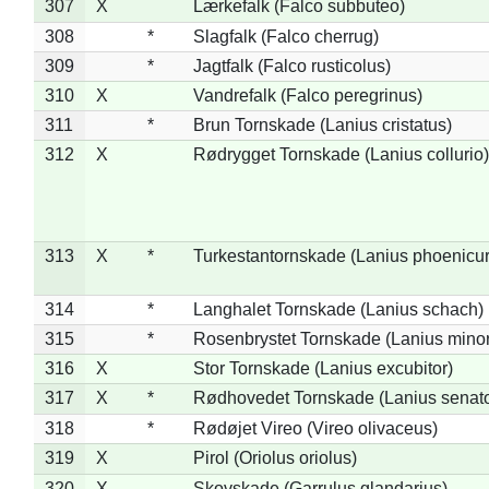
307
X
Lærkefalk (Falco subbuteo)
308
*
Slagfalk (Falco cherrug)
309
*
Jagtfalk (Falco rusticolus)
310
X
Vandrefalk (Falco peregrinus)
311
*
Brun Tornskade (Lanius cristatus)
312
X
Rødrygget Tornskade (Lanius collurio)
313
X
*
Turkestantornskade (Lanius phoenicur
314
*
Langhalet Tornskade (Lanius schach)
315
*
Rosenbrystet Tornskade (Lanius minor
316
X
Stor Tornskade (Lanius excubitor)
317
X
*
Rødhovedet Tornskade (Lanius senato
318
*
Rødøjet Vireo (Vireo olivaceus)
319
X
Pirol (Oriolus oriolus)
320
X
Skovskade (Garrulus glandarius)