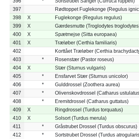
396
*
Sortstrubet Sanger (Curruca ruppeli)
397
Rødtoppet Fuglekonge (Regulus ignica
398
X
Fuglekonge (Regulus regulus)
399
X
Gærdesmutte (Troglodytes troglodytes
400
X
Spætmejse (Sitta europaea)
401
X
Træløber (Certhia familiaris)
402
Korttået Træløber (Certhia brachydact
403
*
Rosenstær (Pastor roseus)
404
X
Stær (Sturnus vulgaris)
405
*
Ensfarvet Stær (Sturnus unicolor)
406
*
Gulddrossel (Zoothera aurea)
407
*
Olivenskovdrossel (Catharus ustulatus
408
*
Eremitdrossel (Catharus guttatus)
409
X
Ringdrossel (Turdus torquatus)
410
X
Solsort (Turdus merula)
411
*
Gråstrubet Drossel (Turdus obscurus)
412
*
Sortstrubet Drossel (Turdus atrogularis