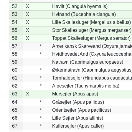
52
X
Havlit (Clangula hyemalis)
53
X
Hvinand (Bucephala clangula)
54
X
Lille Skallesluger (Mergellus albellus)
55
X
Stor Skallesluger (Mergus merganser)
56
X
Toppet Skallesluger (Mergus serrator)
57
*
Amerikansk Skarveand (Oxyura jamai
58
*
Hvidhovedet And (Oxyura leucocepha
59
Natravn (Caprimulgus europaeus)
60
*
Ørkennatravn (Caprimulgus aegyptius
61
*
Tornhalesejler (Hirundapus caudacutu
62
*
Alpesejler (Tachymarptis melba)
63
X
Mursejler (Apus apus)
64
*
Gråsejler (Apus pallidus)
65
*
Orientsejler (Apus pacificus)
66
*
Lille Sejler (Apus affinis)
67
*
Kaffersejler (Apus caffer)