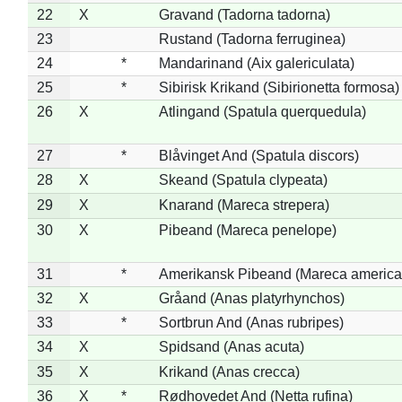
22
X
Gravand (Tadorna tadorna)
23
Rustand (Tadorna ferruginea)
24
*
Mandarinand (Aix galericulata)
25
*
Sibirisk Krikand (Sibirionetta formosa)
26
X
Atlingand (Spatula querquedula)
27
*
Blåvinget And (Spatula discors)
28
X
Skeand (Spatula clypeata)
29
X
Knarand (Mareca strepera)
30
X
Pibeand (Mareca penelope)
31
*
Amerikansk Pibeand (Mareca america
32
X
Gråand (Anas platyrhynchos)
33
*
Sortbrun And (Anas rubripes)
34
X
Spidsand (Anas acuta)
35
X
Krikand (Anas crecca)
36
X
*
Rødhovedet And (Netta rufina)