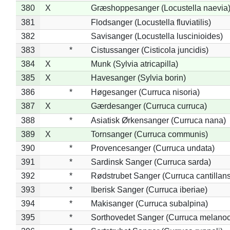
380
X
Græshoppesanger (Locustella naevia
381
Flodsanger (Locustella fluviatilis)
382
Savisanger (Locustella luscinioides)
383
*
Cistussanger (Cisticola juncidis)
384
X
Munk (Sylvia atricapilla)
385
X
Havesanger (Sylvia borin)
386
*
Høgesanger (Curruca nisoria)
387
X
Gærdesanger (Curruca curruca)
388
*
Asiatisk Ørkensanger (Curruca nana)
389
X
Tornsanger (Curruca communis)
390
*
Provencesanger (Curruca undata)
391
*
Sardinsk Sanger (Curruca sarda)
392
*
Rødstrubet Sanger (Curruca cantillans
393
*
Iberisk Sanger (Curruca iberiae)
394
*
Makisanger (Curruca subalpina)
395
*
Sorthovedet Sanger (Curruca melano