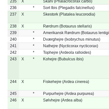
235
X
Skarv (Phalacrocorax carbo)
236
*
Sort Ibis (Plegadis falcinellus)
237
X
Skestork (Platalea leucorodia)
238
X
Rørdrum (Botaurus stellaris)
239
*
Amerikansk Rørdrum (Botaurus lentig
240
*
Dværghejre (Ixobrychus minutus)
241
*
Nathejre (Nycticorax nycticorax)
242
*
Tophejre (Ardeola ralloides)
243
X
*
Kohejre (Bubulcus ibis)
244
X
Fiskehejre (Ardea cinerea)
245
*
Purpurhejre (Ardea purpurea)
246
X
Sølvhejre (Ardea alba)