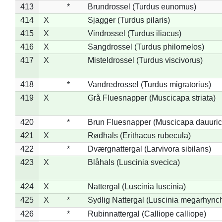
413
*
Brundrossel (Turdus eunomus)
414
X
Sjagger (Turdus pilaris)
415
X
Vindrossel (Turdus iliacus)
416
X
Sangdrossel (Turdus philomelos)
417
X
Misteldrossel (Turdus viscivorus)
418
*
Vandredrossel (Turdus migratorius)
419
X
Grå Fluesnapper (Muscicapa striata)
420
*
Brun Fluesnapper (Muscicapa dauuric
421
X
Rødhals (Erithacus rubecula)
422
*
Dværgnattergal (Larvivora sibilans)
423
X
Blåhals (Luscinia svecica)
424
X
Nattergal (Luscinia luscinia)
425
X
*
Sydlig Nattergal (Luscinia megarhync
426
*
Rubinnattergal (Calliope calliope)