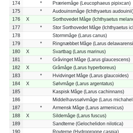
174
*
Præriemåge (Leucophaeus pipixcan)
175
*
Audouinsmåge (Ichthyaetus audouinii
176
X
Sorthovedet Måge (Ichthyaetus melan
177
*
Stor Sorthovedet Måge (Ichthyaetus ic
178
Stormmåge (Larus canus)
179
*
Ringnæbbet Måge (Larus delawarensi
180
X
Svartbag (Larus marinus)
181
*
Gråvinget Måge (Larus glaucescens)
182
X
Gråmåge (Larus hyperboreus)
183
*
Hvidvinget Måge (Larus glaucoides)
184
X
Sølvmåge (Larus argentatus)
185
Kaspisk Måge (Larus cachinnans)
186
Middelhavssølvmåge (Larus michahell
187
*
Armensk Måge (Larus armenicus)
188
X
Sildemåge (Larus fuscus)
189
Sandterne (Gelochelidon nilotica)
190
Rovterne (Hydroprogne caspia)