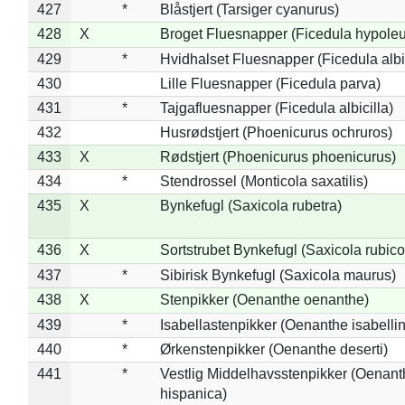
427
*
Blåstjert (Tarsiger cyanurus)
428
X
Broget Fluesnapper (Ficedula hypole
429
*
Hvidhalset Fluesnapper (Ficedula albic
430
Lille Fluesnapper (Ficedula parva)
431
*
Tajgafluesnapper (Ficedula albicilla)
432
Husrødstjert (Phoenicurus ochruros)
433
X
Rødstjert (Phoenicurus phoenicurus)
434
*
Stendrossel (Monticola saxatilis)
435
X
Bynkefugl (Saxicola rubetra)
436
X
Sortstrubet Bynkefugl (Saxicola rubico
437
*
Sibirisk Bynkefugl (Saxicola maurus)
438
X
Stenpikker (Oenanthe oenanthe)
439
*
Isabellastenpikker (Oenanthe isabelli
440
*
Ørkenstenpikker (Oenanthe deserti)
441
*
Vestlig Middelhavsstenpikker (Oenant
hispanica)