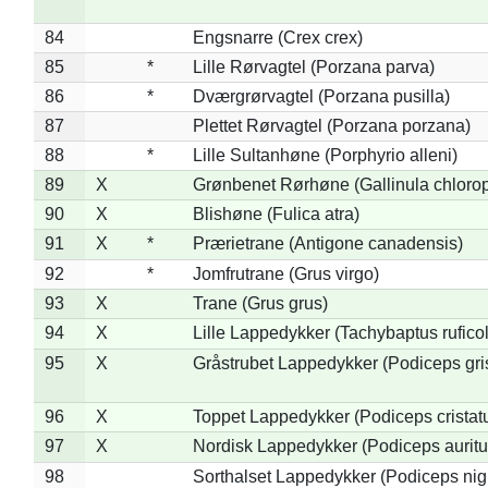
84
Engsnarre (Crex crex)
85
*
Lille Rørvagtel (Porzana parva)
86
*
Dværgrørvagtel (Porzana pusilla)
87
Plettet Rørvagtel (Porzana porzana)
88
*
Lille Sultanhøne (Porphyrio alleni)
89
X
Grønbenet Rørhøne (Gallinula chloro
90
X
Blishøne (Fulica atra)
91
X
*
Prærietrane (Antigone canadensis)
92
*
Jomfrutrane (Grus virgo)
93
X
Trane (Grus grus)
94
X
Lille Lappedykker (Tachybaptus ruficol
95
X
Gråstrubet Lappedykker (Podiceps gr
96
X
Toppet Lappedykker (Podiceps cristat
97
X
Nordisk Lappedykker (Podiceps auritu
98
Sorthalset Lappedykker (Podiceps nigri