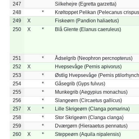
247
Silkehejre (Egretta garzetta)
248
*
Krøltoppet Pelikan (Pelecanus crispus
249
X
Fiskeørn (Pandion haliaetus)
250
X
*
Blå Glente (Elanus caeruleus)
251
*
Ådselgrib (Neophron percnopterus)
252
X
Hvepsevåge (Pernis apivorus)
253
*
Østlig Hvepsevåge (Pernis ptilorhync
254
*
Gåsegrib (Gyps fulvus)
255
*
Munkegrib (Aegypius monachus)
256
*
Slangeørn (Circaetus gallicus)
257
X
*
Lille Skrigeørn (Clanga pomarina)
258
*
Stor Skrigeørn (Clanga clanga)
259
*
Dværgørn (Hieraaetus pennatus)
260
X
*
Steppeørn (Aquila nipalensis)