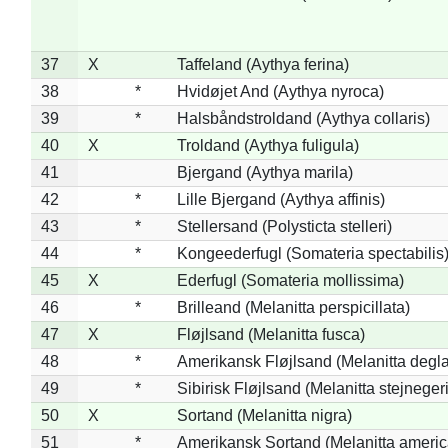
37
X
Taffeland (Aythya ferina)
38
*
Hvidøjet And (Aythya nyroca)
39
*
Halsbåndstroldand (Aythya collaris)
40
X
Troldand (Aythya fuligula)
41
Bjergand (Aythya marila)
42
*
Lille Bjergand (Aythya affinis)
43
*
Stellersand (Polysticta stelleri)
44
*
Kongeederfugl (Somateria spectabilis
45
X
Ederfugl (Somateria mollissima)
46
*
Brilleand (Melanitta perspicillata)
47
X
Fløjlsand (Melanitta fusca)
48
*
Amerikansk Fløjlsand (Melanitta degla
49
*
Sibirisk Fløjlsand (Melanitta stejnegeri
50
X
Sortand (Melanitta nigra)
51
*
Amerikansk Sortand (Melanitta ameri