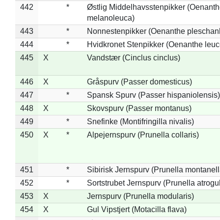
442
*
Østlig Middelhavsstenpikker (Oenant
melanoleuca)
443
*
Nonnestenpikker (Oenanthe pleschan
444
*
Hvidkronet Stenpikker (Oenanthe leu
445
X
Vandstær (Cinclus cinclus)
446
X
Gråspurv (Passer domesticus)
447
*
Spansk Spurv (Passer hispaniolensis)
448
X
Skovspurv (Passer montanus)
449
*
Snefinke (Montifringilla nivalis)
450
X
*
Alpejernspurv (Prunella collaris)
451
*
Sibirisk Jernspurv (Prunella montanell
452
*
Sortstrubet Jernspurv (Prunella atrogul
453
X
Jernspurv (Prunella modularis)
454
X
Gul Vipstjert (Motacilla flava)