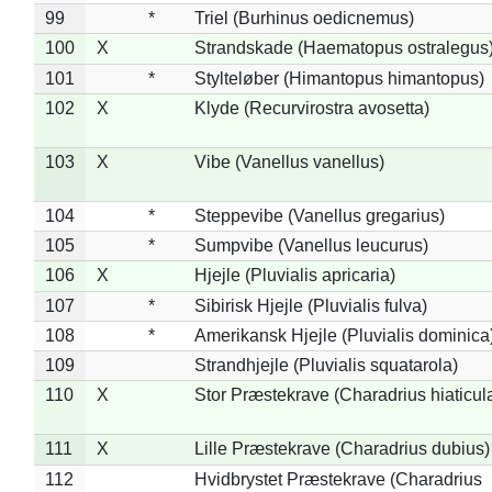
99
*
Triel (Burhinus oedicnemus)
100
X
Strandskade (Haematopus ostralegus
101
*
Stylteløber (Himantopus himantopus)
102
X
Klyde (Recurvirostra avosetta)
103
X
Vibe (Vanellus vanellus)
104
*
Steppevibe (Vanellus gregarius)
105
*
Sumpvibe (Vanellus leucurus)
106
X
Hjejle (Pluvialis apricaria)
107
*
Sibirisk Hjejle (Pluvialis fulva)
108
*
Amerikansk Hjejle (Pluvialis dominica
109
Strandhjejle (Pluvialis squatarola)
110
X
Stor Præstekrave (Charadrius hiaticul
111
X
Lille Præstekrave (Charadrius dubius)
112
Hvidbrystet Præstekrave (Charadrius