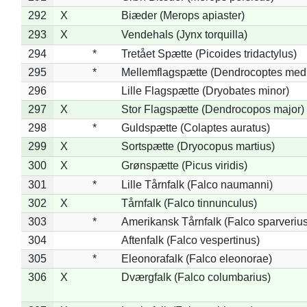
292
X
Biæder (Merops apiaster)
293
X
Vendehals (Jynx torquilla)
294
*
Tretået Spætte (Picoides tridactylus)
295
*
Mellemflagspætte (Dendrocoptes med
296
Lille Flagspætte (Dryobates minor)
297
X
Stor Flagspætte (Dendrocopos major)
298
*
Guldspætte (Colaptes auratus)
299
X
Sortspætte (Dryocopus martius)
300
X
Grønspætte (Picus viridis)
301
*
Lille Tårnfalk (Falco naumanni)
302
X
Tårnfalk (Falco tinnunculus)
303
*
Amerikansk Tårnfalk (Falco sparverius
304
Aftenfalk (Falco vespertinus)
305
*
Eleonorafalk (Falco eleonorae)
306
X
Dværgfalk (Falco columbarius)