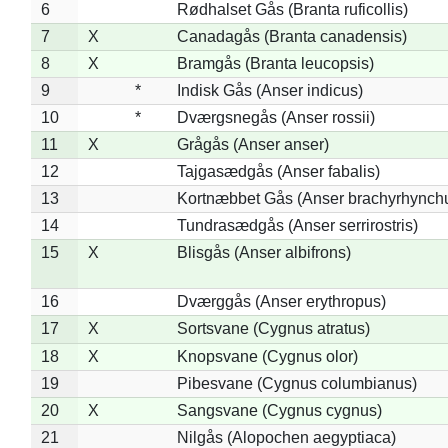
6
Rødhalset Gås (Branta ruficollis)
7
X
Canadagås (Branta canadensis)
8
X
Bramgås (Branta leucopsis)
9
*
Indisk Gås (Anser indicus)
10
*
Dværgsnegås (Anser rossii)
11
X
Grågås (Anser anser)
12
Tajgasædgås (Anser fabalis)
13
Kortnæbbet Gås (Anser brachyrhynch
14
Tundrasædgås (Anser serrirostris)
15
X
Blisgås (Anser albifrons)
16
Dværggås (Anser erythropus)
17
X
Sortsvane (Cygnus atratus)
18
X
Knopsvane (Cygnus olor)
19
Pibesvane (Cygnus columbianus)
20
X
Sangsvane (Cygnus cygnus)
21
Nilgås (Alopochen aegyptiaca)