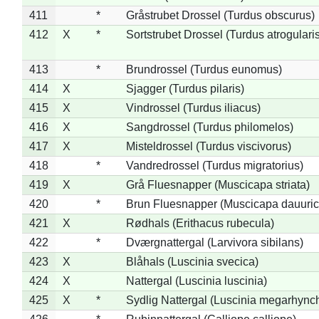
411
*
Gråstrubet Drossel (Turdus obscurus)
412
X
*
Sortstrubet Drossel (Turdus atrogularis
413
*
Brundrossel (Turdus eunomus)
414
X
Sjagger (Turdus pilaris)
415
X
Vindrossel (Turdus iliacus)
416
X
Sangdrossel (Turdus philomelos)
417
X
Misteldrossel (Turdus viscivorus)
418
*
Vandredrossel (Turdus migratorius)
419
X
Grå Fluesnapper (Muscicapa striata)
420
*
Brun Fluesnapper (Muscicapa dauuric
421
X
Rødhals (Erithacus rubecula)
422
*
Dværgnattergal (Larvivora sibilans)
423
X
Blåhals (Luscinia svecica)
424
X
Nattergal (Luscinia luscinia)
425
X
*
Sydlig Nattergal (Luscinia megarhync