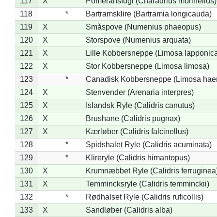
117
X
Pomeransfugl (Charadrius morinellus)
118
*
Bartramsklire (Bartramia longicauda)
119
X
Småspove (Numenius phaeopus)
120
X
Storspove (Numenius arquata)
121
X
Lille Kobbersneppe (Limosa lapponic
122
X
Stor Kobbersneppe (Limosa limosa)
123
*
Canadisk Kobbersneppe (Limosa hae
124
X
Stenvender (Arenaria interpres)
125
X
Islandsk Ryle (Calidris canutus)
126
X
Brushane (Calidris pugnax)
127
X
Kærløber (Calidris falcinellus)
128
*
Spidshalet Ryle (Calidris acuminata)
129
*
Klireryle (Calidris himantopus)
130
X
Krumnæbbet Ryle (Calidris ferruginea
131
X
Temmincksryle (Calidris temminckii)
132
*
Rødhalset Ryle (Calidris ruficollis)
133
X
Sandløber (Calidris alba)