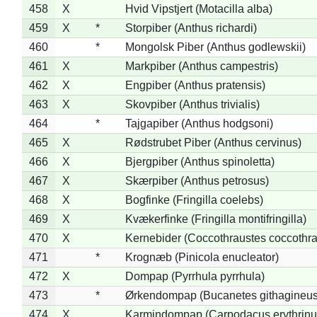
458
X
Hvid Vipstjert (Motacilla alba)
459
X
*
Storpiber (Anthus richardi)
460
*
Mongolsk Piber (Anthus godlewskii)
461
X
Markpiber (Anthus campestris)
462
X
Engpiber (Anthus pratensis)
463
X
Skovpiber (Anthus trivialis)
464
*
Tajgapiber (Anthus hodgsoni)
465
X
Rødstrubet Piber (Anthus cervinus)
466
X
Bjergpiber (Anthus spinoletta)
467
X
Skærpiber (Anthus petrosus)
468
X
Bogfinke (Fringilla coelebs)
469
X
Kvækerfinke (Fringilla montifringilla)
470
X
Kernebider (Coccothraustes coccothra
471
*
Krognæb (Pinicola enucleator)
472
X
Dompap (Pyrrhula pyrrhula)
473
*
Ørkendompap (Bucanetes githagineus
474
X
Karmindompap (Carpodacus erythrinu