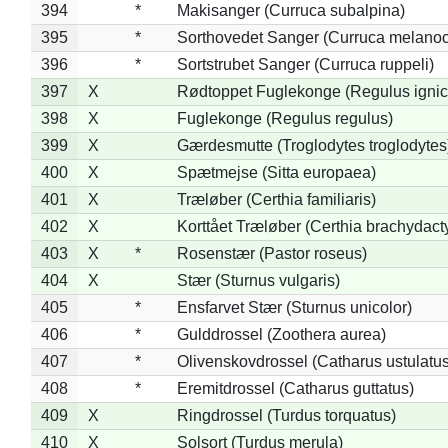
394
*
Makisanger (Curruca subalpina)
395
*
Sorthovedet Sanger (Curruca melano
396
*
Sortstrubet Sanger (Curruca ruppeli)
397
X
Rødtoppet Fuglekonge (Regulus ignica
398
X
Fuglekonge (Regulus regulus)
399
X
Gærdesmutte (Troglodytes troglodytes
400
X
Spætmejse (Sitta europaea)
401
X
Træløber (Certhia familiaris)
402
X
Korttået Træløber (Certhia brachydact
403
X
*
Rosenstær (Pastor roseus)
404
X
Stær (Sturnus vulgaris)
405
*
Ensfarvet Stær (Sturnus unicolor)
406
*
Gulddrossel (Zoothera aurea)
407
*
Olivenskovdrossel (Catharus ustulatus
408
*
Eremitdrossel (Catharus guttatus)
409
X
Ringdrossel (Turdus torquatus)
410
X
Solsort (Turdus merula)