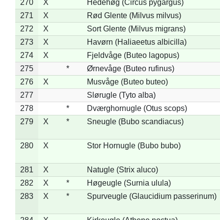
270
X
Hedehøg (Circus pygargus)
271
X
Rød Glente (Milvus milvus)
272
X
Sort Glente (Milvus migrans)
273
X
Havørn (Haliaeetus albicilla)
274
X
Fjeldvåge (Buteo lagopus)
275
*
Ørnevåge (Buteo rufinus)
276
X
Musvåge (Buteo buteo)
277
Slørugle (Tyto alba)
278
*
Dværghornugle (Otus scops)
279
X
*
Sneugle (Bubo scandiacus)
280
X
Stor Hornugle (Bubo bubo)
281
X
Natugle (Strix aluco)
282
X
*
Høgeugle (Surnia ulula)
283
X
*
Spurveugle (Glaucidium passerinum)