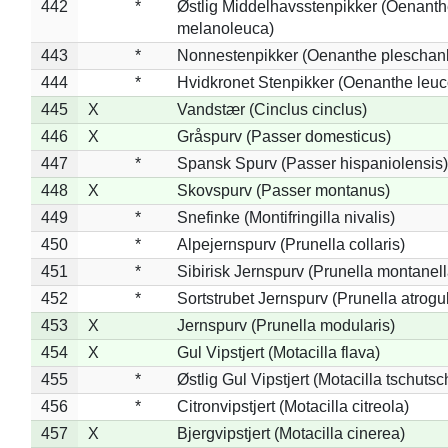
442
*
Østlig Middelhavsstenpikker (Oenant
melanoleuca)
443
*
Nonnestenpikker (Oenanthe pleschan
444
*
Hvidkronet Stenpikker (Oenanthe leu
445
X
Vandstær (Cinclus cinclus)
446
X
Gråspurv (Passer domesticus)
447
*
Spansk Spurv (Passer hispaniolensis)
448
X
Skovspurv (Passer montanus)
449
*
Snefinke (Montifringilla nivalis)
450
*
Alpejernspurv (Prunella collaris)
451
*
Sibirisk Jernspurv (Prunella montanell
452
*
Sortstrubet Jernspurv (Prunella atrogul
453
X
Jernspurv (Prunella modularis)
454
X
Gul Vipstjert (Motacilla flava)
455
*
Østlig Gul Vipstjert (Motacilla tschuts
456
*
Citronvipstjert (Motacilla citreola)
457
X
Bjergvipstjert (Motacilla cinerea)