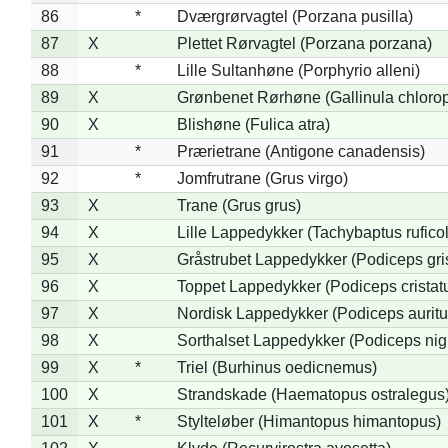
86
*
Dværgrørvagtel (Porzana pusilla)
87
X
Plettet Rørvagtel (Porzana porzana)
88
*
Lille Sultanhøne (Porphyrio alleni)
89
X
Grønbenet Rørhøne (Gallinula chloro
90
X
Blishøne (Fulica atra)
91
*
Prærietrane (Antigone canadensis)
92
*
Jomfrutrane (Grus virgo)
93
X
Trane (Grus grus)
94
X
Lille Lappedykker (Tachybaptus ruficol
95
X
Gråstrubet Lappedykker (Podiceps gr
96
X
Toppet Lappedykker (Podiceps cristat
97
X
Nordisk Lappedykker (Podiceps auritu
98
X
Sorthalset Lappedykker (Podiceps nigri
99
X
*
Triel (Burhinus oedicnemus)
100
X
Strandskade (Haematopus ostralegus
101
X
*
Stylteløber (Himantopus himantopus)