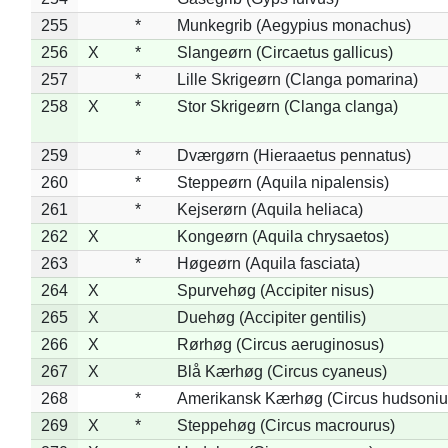
255
*
Munkegrib (Aegypius monachus)
256
X
*
Slangeørn (Circaetus gallicus)
257
*
Lille Skrigeørn (Clanga pomarina)
258
X
*
Stor Skrigeørn (Clanga clanga)
259
*
Dværgørn (Hieraaetus pennatus)
260
*
Steppeørn (Aquila nipalensis)
261
*
Kejserørn (Aquila heliaca)
262
X
Kongeørn (Aquila chrysaetos)
263
*
Høgeørn (Aquila fasciata)
264
X
Spurvehøg (Accipiter nisus)
265
X
Duehøg (Accipiter gentilis)
266
X
Rørhøg (Circus aeruginosus)
267
X
Blå Kærhøg (Circus cyaneus)
268
*
Amerikansk Kærhøg (Circus hudsoniu
269
X
*
Steppehøg (Circus macrourus)