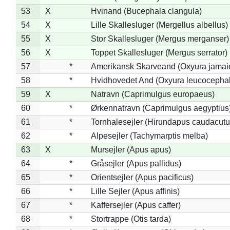
53
X
Hvinand (Bucephala clangula)
54
X
Lille Skallesluger (Mergellus albellus)
55
X
Stor Skallesluger (Mergus merganser)
56
X
Toppet Skallesluger (Mergus serrator)
57
*
Amerikansk Skarveand (Oxyura jamai
58
*
Hvidhovedet And (Oxyura leucocepha
59
X
Natravn (Caprimulgus europaeus)
60
*
Ørkennatravn (Caprimulgus aegyptius
61
*
Tornhalesejler (Hirundapus caudacutu
62
*
Alpesejler (Tachymarptis melba)
63
X
Mursejler (Apus apus)
64
*
Gråsejler (Apus pallidus)
65
*
Orientsejler (Apus pacificus)
66
*
Lille Sejler (Apus affinis)
67
*
Kaffersejler (Apus caffer)
68
*
Stortrappe (Otis tarda)