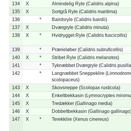
134
X
Almindelig Ryle (Calidris alpina)
135
X
Sortgrå Ryle (Calidris maritima)
136
*
Bairdsryle (Calidris bairdii)
137
X
Dværgryle (Calidris minuta)
138
X
*
Hvidrygget Ryle (Calidris fuscicollis)
139
*
Prærieløber (Calidris subruficollis)
140
X
*
Stribet Ryle (Calidris melanotos)
141
*
Tyknæbbet Dværgryle (Calidris pusilla
142
*
Langnæbbet Sneppeklire (Limnodrom
scolopaceus)
143
X
Skovsneppe (Scolopax rusticola)
144
X
Enkeltbekkasin (Lymnocryptes minimu
145
X
Tredækker (Gallinago media)
146
X
Dobbeltbekkasin (Gallinago gallinago
147
X
*
Terekklire (Xenus cinereus)