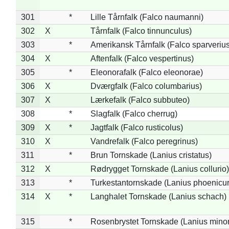
301
*
Lille Tårnfalk (Falco naumanni)
302
X
Tårnfalk (Falco tinnunculus)
303
*
Amerikansk Tårnfalk (Falco sparverius
304
X
Aftenfalk (Falco vespertinus)
305
*
Eleonorafalk (Falco eleonorae)
306
X
Dværgfalk (Falco columbarius)
307
X
Lærkefalk (Falco subbuteo)
308
*
Slagfalk (Falco cherrug)
309
X
*
Jagtfalk (Falco rusticolus)
310
X
Vandrefalk (Falco peregrinus)
311
*
Brun Tornskade (Lanius cristatus)
312
X
Rødrygget Tornskade (Lanius collurio)
313
*
Turkestantornskade (Lanius phoenicur
314
X
*
Langhalet Tornskade (Lanius schach)
315
*
Rosenbrystet Tornskade (Lanius minor