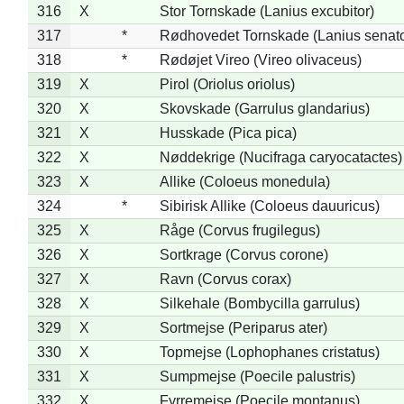
316
X
Stor Tornskade (Lanius excubitor)
317
*
Rødhovedet Tornskade (Lanius senato
318
*
Rødøjet Vireo (Vireo olivaceus)
319
X
Pirol (Oriolus oriolus)
320
X
Skovskade (Garrulus glandarius)
321
X
Husskade (Pica pica)
322
X
Nøddekrige (Nucifraga caryocatactes)
323
X
Allike (Coloeus monedula)
324
*
Sibirisk Allike (Coloeus dauuricus)
325
X
Råge (Corvus frugilegus)
326
X
Sortkrage (Corvus corone)
327
X
Ravn (Corvus corax)
328
X
Silkehale (Bombycilla garrulus)
329
X
Sortmejse (Periparus ater)
330
X
Topmejse (Lophophanes cristatus)
331
X
Sumpmejse (Poecile palustris)
332
X
Fyrremejse (Poecile montanus)