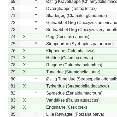
69
*
Østlig Kravetrappe (Chlamydotis macq
70
*
Dværgtrappe (Tetrax tetrax)
71
*
Skadegøg (Clamator glandarius)
72
*
Gulnæbbet Gøg (Coccyzus americanu
73
*
Sortnæbbet Gøg (Coccyzus erythropt
74
X
Gøg (Cuculus canorus)
75
*
Steppehøne (Syrrhaptes paradoxus)
76
X
Klippedue (Columba livia)
77
X
Huldue (Columba oenas)
78
X
Ringdue (Columba palumbus)
79
X
Turteldue (Streptopelia turtur)
80
*
Østlig Turteldue (Streptopelia orientali
81
X
Tyrkerdue (Streptopelia decaocto)
82
*
Sørgedue (Zenaida macroura)
83
X
Vandrikse (Rallus aquaticus)
84
X
Engsnarre (Crex crex)
85
*
Lille Rørvagtel (Porzana parva)