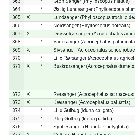
363
*
Grøn Sanger (Phylloscopus nitidus)
364
*
Østlig Lundsanger (Phylloscopus plum
365
X
Lundsanger (Phylloscopus trochiloide
366
*
Nordsanger (Phylloscopus borealis)
367
X
Drosselrørsanger (Acrocephalus arun
368
*
Vandsanger (Acrocephalus paludicola
369
X
Sivsanger (Acrocephalus schoenobae
370
*
Lille Rørsanger (Acrocephalus agricol
371
X
*
Buskrørsanger (Acrocephalus dumeto
372
X
Rørsanger (Acrocephalus scirpaceus)
373
X
Kærsanger (Acrocephalus palustris)
374
*
Lille Gulbug (Iduna caligata)
375
*
Bleg Gulbug (Iduna pallida)
376
*
Spottesanger (Hippolais polyglotta)
377
X
Gulbug (Hippolais icterina)