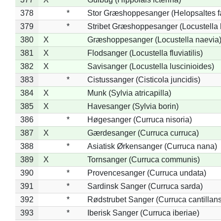
378
*
Stor Græshoppesanger (Helopsaltes fa
379
*
Stribet Græshoppesanger (Locustella 
380
X
Græshoppesanger (Locustella naevia
381
X
Flodsanger (Locustella fluviatilis)
382
X
Savisanger (Locustella luscinioides)
383
*
Cistussanger (Cisticola juncidis)
384
X
Munk (Sylvia atricapilla)
385
X
Havesanger (Sylvia borin)
386
*
Høgesanger (Curruca nisoria)
387
X
Gærdesanger (Curruca curruca)
388
*
Asiatisk Ørkensanger (Curruca nana)
389
X
Tornsanger (Curruca communis)
390
*
Provencesanger (Curruca undata)
391
*
Sardinsk Sanger (Curruca sarda)
392
*
Rødstrubet Sanger (Curruca cantillans
393
*
Iberisk Sanger (Curruca iberiae)