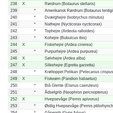
238
X
Rørdrum (Botaurus stellaris)
239
*
Amerikansk Rørdrum (Botaurus lentig
240
*
Dværghejre (Ixobrychus minutus)
241
*
Nathejre (Nycticorax nycticorax)
242
*
Tophejre (Ardeola ralloides)
243
*
Kohejre (Bubulcus ibis)
244
X
Fiskehejre (Ardea cinerea)
245
*
Purpurhejre (Ardea purpurea)
246
X
Sølvhejre (Ardea alba)
247
X
Silkehejre (Egretta garzetta)
248
*
Krøltoppet Pelikan (Pelecanus crispus
249
X
Fiskeørn (Pandion haliaetus)
250
*
Blå Glente (Elanus caeruleus)
251
*
Ådselgrib (Neophron percnopterus)
252
X
Hvepsevåge (Pernis apivorus)
253
*
Østlig Hvepsevåge (Pernis ptilorhync
254
*
Gåsegrib (Gyps fulvus)