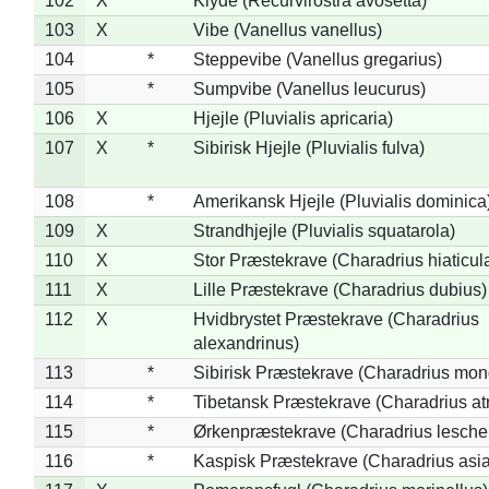
102
X
Klyde (Recurvirostra avosetta)
103
X
Vibe (Vanellus vanellus)
104
*
Steppevibe (Vanellus gregarius)
105
*
Sumpvibe (Vanellus leucurus)
106
X
Hjejle (Pluvialis apricaria)
107
X
*
Sibirisk Hjejle (Pluvialis fulva)
108
*
Amerikansk Hjejle (Pluvialis dominica
109
X
Strandhjejle (Pluvialis squatarola)
110
X
Stor Præstekrave (Charadrius hiaticul
111
X
Lille Præstekrave (Charadrius dubius)
112
X
Hvidbrystet Præstekrave (Charadrius
alexandrinus)
113
*
Sibirisk Præstekrave (Charadrius mon
114
*
Tibetansk Præstekrave (Charadrius atr
115
*
Ørkenpræstekrave (Charadrius leschen
116
*
Kaspisk Præstekrave (Charadrius asia