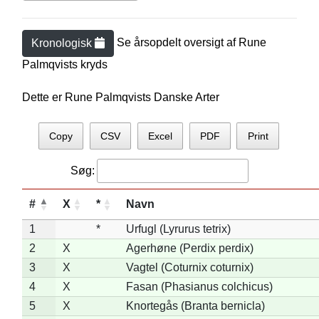
Se årsopdelt oversigt af
Rune
Kronologisk
Palmqvist
s kryds
Dette er Rune Palmqvists Danske Arter
Copy
CSV
Excel
PDF
Print
Søg:
#
X
*
Navn
1
*
Urfugl (Lyrurus tetrix)
2
X
Agerhøne (Perdix perdix)
3
X
Vagtel (Coturnix coturnix)
4
X
Fasan (Phasianus colchicus)
5
X
Knortegås (Branta bernicla)