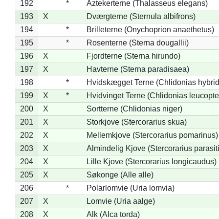
192
*
Aztekerterne (Thalasseus elegans)
193
X
Dværgterne (Sternula albifrons)
194
*
Brilleterne (Onychoprion anaethetus)
195
*
Rosenterne (Sterna dougallii)
196
X
Fjordterne (Sterna hirundo)
197
X
Havterne (Sterna paradisaea)
198
*
Hvidskægget Terne (Chlidonias hybrid
199
X
*
Hvidvinget Terne (Chlidonias leucopte
200
X
Sortterne (Chlidonias niger)
201
X
Storkjove (Stercorarius skua)
202
X
Mellemkjove (Stercorarius pomarinus)
203
X
Almindelig Kjove (Stercorarius parasit
204
X
Lille Kjove (Stercorarius longicaudus)
205
X
Søkonge (Alle alle)
206
*
Polarlomvie (Uria lomvia)
207
X
Lomvie (Uria aalge)
208
X
Alk (Alca torda)