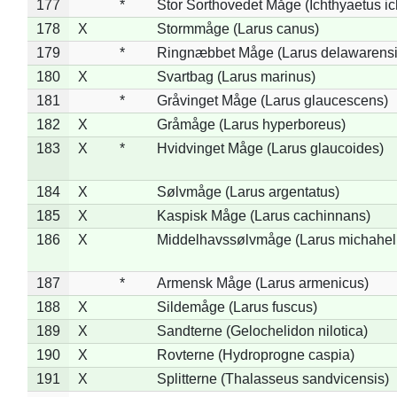
177
*
Stor Sorthovedet Måge (Ichthyaetus ic
178
X
Stormmåge (Larus canus)
179
*
Ringnæbbet Måge (Larus delawarensi
180
X
Svartbag (Larus marinus)
181
*
Gråvinget Måge (Larus glaucescens)
182
X
Gråmåge (Larus hyperboreus)
183
X
*
Hvidvinget Måge (Larus glaucoides)
184
X
Sølvmåge (Larus argentatus)
185
X
Kaspisk Måge (Larus cachinnans)
186
X
Middelhavssølvmåge (Larus michahell
187
*
Armensk Måge (Larus armenicus)
188
X
Sildemåge (Larus fuscus)
189
X
Sandterne (Gelochelidon nilotica)
190
X
Rovterne (Hydroprogne caspia)
191
X
Splitterne (Thalasseus sandvicensis)