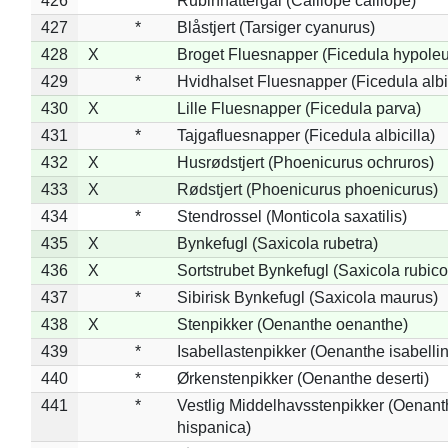
426
*
Rubinnattergal (Calliope calliope)
427
*
Blåstjert (Tarsiger cyanurus)
428
X
Broget Fluesnapper (Ficedula hypole
429
*
Hvidhalset Fluesnapper (Ficedula albic
430
X
Lille Fluesnapper (Ficedula parva)
431
*
Tajgafluesnapper (Ficedula albicilla)
432
X
Husrødstjert (Phoenicurus ochruros)
433
X
Rødstjert (Phoenicurus phoenicurus)
434
*
Stendrossel (Monticola saxatilis)
435
X
Bynkefugl (Saxicola rubetra)
436
X
Sortstrubet Bynkefugl (Saxicola rubico
437
*
Sibirisk Bynkefugl (Saxicola maurus)
438
X
Stenpikker (Oenanthe oenanthe)
439
*
Isabellastenpikker (Oenanthe isabelli
440
*
Ørkenstenpikker (Oenanthe deserti)
441
*
Vestlig Middelhavsstenpikker (Oenant
hispanica)