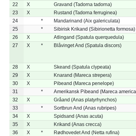
22
X
Gravand (Tadorna tadorna)
23
X
Rustand (Tadorna ferruginea)
24
*
Mandarinand (Aix galericulata)
25
*
Sibirisk Krikand (Sibirionetta formosa)
26
X
Atlingand (Spatula querquedula)
27
X
*
Blåvinget And (Spatula discors)
28
X
Skeand (Spatula clypeata)
29
X
Knarand (Mareca strepera)
30
X
Pibeand (Mareca penelope)
31
*
Amerikansk Pibeand (Mareca america
32
X
Gråand (Anas platyrhynchos)
33
*
Sortbrun And (Anas rubripes)
34
X
Spidsand (Anas acuta)
35
X
Krikand (Anas crecca)
36
X
*
Rødhovedet And (Netta rufina)