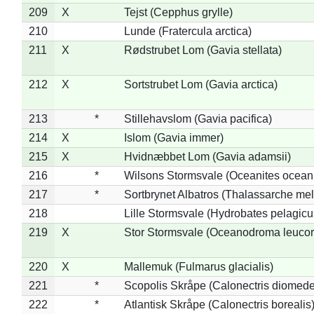
209
X
Tejst (Cepphus grylle)
210
Lunde (Fratercula arctica)
211
X
Rødstrubet Lom (Gavia stellata)
212
X
Sortstrubet Lom (Gavia arctica)
213
*
Stillehavslom (Gavia pacifica)
214
X
Islom (Gavia immer)
215
X
Hvidnæbbet Lom (Gavia adamsii)
216
*
Wilsons Stormsvale (Oceanites ocean
217
*
Sortbrynet Albatros (Thalassarche me
218
Lille Stormsvale (Hydrobates pelagicu
219
X
Stor Stormsvale (Oceanodroma leuco
220
X
Mallemuk (Fulmarus glacialis)
221
*
Scopolis Skråpe (Calonectris diomed
222
*
Atlantisk Skråpe (Calonectris borealis