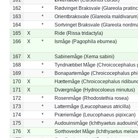
162
*
Rødvinget Braksvale (Glareola pratinc
163
*
Orientbraksvale (Glareola maldivarum
164
*
Sortvinget Braksvale (Glareola nordm
165
X
Ride (Rissa tridactyla)
166
X
*
Ismåge (Pagophila eburnea)
167
X
Sabinemåge (Xema sabini)
168
*
Tyndnæbbet Måge (Chroicocephalus 
169
*
Bonapartemåge (Chroicocephalus phil
170
X
Hættemåge (Chroicocephalus ridibun
171
X
Dværgmåge (Hydrocoloeus minutus)
172
*
Rosenmåge (Rhodostethia rosea)
173
*
Lattermåge (Leucophaeus atricilla)
174
*
Præriemåge (Leucophaeus pipixcan)
175
*
Audouinsmåge (Ichthyaetus audouinii
176
X
Sorthovedet Måge (Ichthyaetus melan