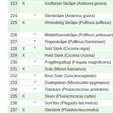
223
X
Sodfarvet Skråpe (Ardenna grisea)
224
*
Storskråpe (Ardenna gravis)
225
X
Almindelig Skråpe (Puffinus puffinus)
226
*
Middelhavsskråpe (Puffinus yelkouan)
227
*
Tropeskråpe (Puffinus lherminieri)
228
X
*
Sort Stork (Ciconia nigra)
229
X
Hvid Stork (Ciconia ciconia)
230
*
Pragtfregatfugl (Fregata magnificens)
231
X
Sule (Morus bassanus)
232
*
Brun Sule (Sula leucogaster)
233
*
Dværgskarv (Microcarbo pygmaeus)
234
*
Topskarv (Phalacrocorax aristotelis)
235
X
Skarv (Phalacrocorax carbo)
236
*
Sort Ibis (Plegadis falcinellus)
237
X
Skestork (Platalea leucorodia)