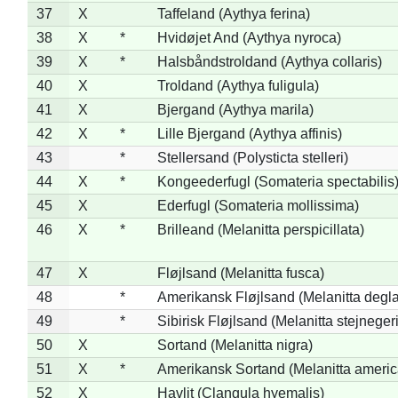
37
X
Taffeland (Aythya ferina)
38
X
*
Hvidøjet And (Aythya nyroca)
39
X
*
Halsbåndstroldand (Aythya collaris)
40
X
Troldand (Aythya fuligula)
41
X
Bjergand (Aythya marila)
42
X
*
Lille Bjergand (Aythya affinis)
43
*
Stellersand (Polysticta stelleri)
44
X
*
Kongeederfugl (Somateria spectabilis
45
X
Ederfugl (Somateria mollissima)
46
X
*
Brilleand (Melanitta perspicillata)
47
X
Fløjlsand (Melanitta fusca)
48
*
Amerikansk Fløjlsand (Melanitta degla
49
*
Sibirisk Fløjlsand (Melanitta stejnegeri
50
X
Sortand (Melanitta nigra)
51
X
*
Amerikansk Sortand (Melanitta ameri
52
X
Havlit (Clangula hyemalis)