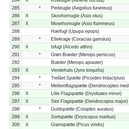
284
X
Kirkeugle (Athene noctua)
285
*
Perleugle (Aegolius funereus)
286
X
Skovhornugle (Asio otus)
287
X
Mosehornugle (Asio flammeus)
288
Hærfugl (Upupa epops)
289
*
Ellekrage (Coracias garrulus)
290
X
Isfugl (Alcedo atthis)
291
*
Grøn Biæder (Merops persicus)
292
Biæder (Merops apiaster)
293
X
Vendehals (Jynx torquilla)
294
*
Tretået Spætte (Picoides tridactylus)
295
*
Mellemflagspætte (Dendrocoptes med
296
X
Lille Flagspætte (Dryobates minor)
297
X
Stor Flagspætte (Dendrocopos major)
298
*
Guldspætte (Colaptes auratus)
299
X
Sortspætte (Dryocopus martius)
300
X
Grønspætte (Picus viridis)