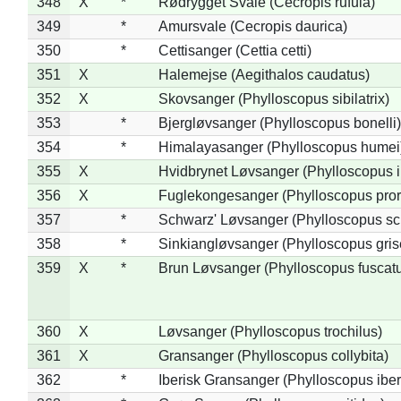
348
X
*
Rødrygget Svale (Cecropis rufula)
349
*
Amursvale (Cecropis daurica)
350
*
Cettisanger (Cettia cetti)
351
X
Halemejse (Aegithalos caudatus)
352
X
Skovsanger (Phylloscopus sibilatrix)
353
*
Bjergløvsanger (Phylloscopus bonelli)
354
*
Himalayasanger (Phylloscopus humei
355
X
Hvidbrynet Løvsanger (Phylloscopus i
356
X
Fuglekongesanger (Phylloscopus pror
357
*
Schwarz' Løvsanger (Phylloscopus sc
358
*
Sinkiangløvsanger (Phylloscopus gris
359
X
*
Brun Løvsanger (Phylloscopus fuscat
360
X
Løvsanger (Phylloscopus trochilus)
361
X
Gransanger (Phylloscopus collybita)
362
*
Iberisk Gransanger (Phylloscopus iber