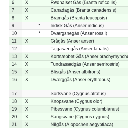
6
X
Rødhalset Gås (Branta ruficollis)
7
X
Canadagås (Branta canadensis)
8
X
Bramgås (Branta leucopsis)
9
*
Indisk Gås (Anser indicus)
10
*
Dværgsnegås (Anser rossii)
11
X
Grågås (Anser anser)
12
Tajgasædgås (Anser fabalis)
13
X
Kortnæbbet Gås (Anser brachyrhynch
14
X
Tundrasædgås (Anser serrirostris)
15
X
Blisgås (Anser albifrons)
16
X
Dværggås (Anser erythropus)
17
Sortsvane (Cygnus atratus)
18
X
Knopsvane (Cygnus olor)
19
X
Pibesvane (Cygnus columbianus)
20
X
Sangsvane (Cygnus cygnus)
21
X
Nilgås (Alopochen aegyptiaca)