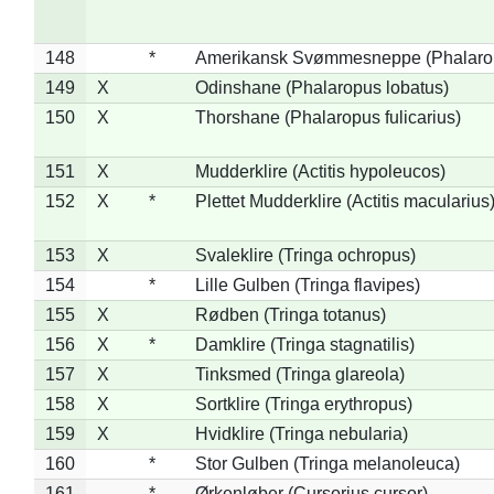
148
*
Amerikansk Svømmesneppe (Phalaropu
149
X
Odinshane (Phalaropus lobatus)
150
X
Thorshane (Phalaropus fulicarius)
151
X
Mudderklire (Actitis hypoleucos)
152
X
*
Plettet Mudderklire (Actitis macularius
153
X
Svaleklire (Tringa ochropus)
154
*
Lille Gulben (Tringa flavipes)
155
X
Rødben (Tringa totanus)
156
X
*
Damklire (Tringa stagnatilis)
157
X
Tinksmed (Tringa glareola)
158
X
Sortklire (Tringa erythropus)
159
X
Hvidklire (Tringa nebularia)
160
*
Stor Gulben (Tringa melanoleuca)
161
*
Ørkenløber (Cursorius cursor)