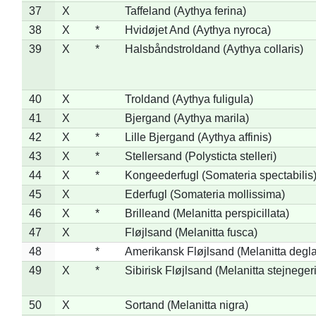
37
X
Taffeland (Aythya ferina)
38
X
*
Hvidøjet And (Aythya nyroca)
39
X
*
Halsbåndstroldand (Aythya collaris)
40
X
Troldand (Aythya fuligula)
41
X
Bjergand (Aythya marila)
42
X
*
Lille Bjergand (Aythya affinis)
43
X
*
Stellersand (Polysticta stelleri)
44
X
*
Kongeederfugl (Somateria spectabilis
45
X
Ederfugl (Somateria mollissima)
46
X
*
Brilleand (Melanitta perspicillata)
47
X
Fløjlsand (Melanitta fusca)
48
*
Amerikansk Fløjlsand (Melanitta degla
49
X
*
Sibirisk Fløjlsand (Melanitta stejnegeri
50
X
Sortand (Melanitta nigra)