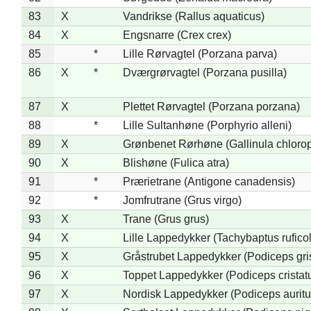
83
X
Vandrikse (Rallus aquaticus)
84
X
Engsnarre (Crex crex)
85
*
Lille Rørvagtel (Porzana parva)
86
X
*
Dværgrørvagtel (Porzana pusilla)
87
X
Plettet Rørvagtel (Porzana porzana)
88
*
Lille Sultanhøne (Porphyrio alleni)
89
X
Grønbenet Rørhøne (Gallinula chloro
90
X
Blishøne (Fulica atra)
91
*
Prærietrane (Antigone canadensis)
92
*
Jomfrutrane (Grus virgo)
93
X
Trane (Grus grus)
94
X
Lille Lappedykker (Tachybaptus ruficol
95
X
Gråstrubet Lappedykker (Podiceps gr
96
X
Toppet Lappedykker (Podiceps cristat
97
X
Nordisk Lappedykker (Podiceps auritu