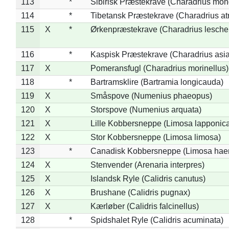
113
*
Sibirisk Præstekrave (Charadrius mon
114
*
Tibetansk Præstekrave (Charadrius atr
115
X
*
Ørkenpræstekrave (Charadrius leschen
116
*
Kaspisk Præstekrave (Charadrius asia
117
X
Pomeransfugl (Charadrius morinellus)
118
*
Bartramsklire (Bartramia longicauda)
119
X
Småspove (Numenius phaeopus)
120
X
Storspove (Numenius arquata)
121
X
Lille Kobbersneppe (Limosa lapponic
122
X
Stor Kobbersneppe (Limosa limosa)
123
*
Canadisk Kobbersneppe (Limosa hae
124
X
Stenvender (Arenaria interpres)
125
X
Islandsk Ryle (Calidris canutus)
126
X
Brushane (Calidris pugnax)
127
X
Kærløber (Calidris falcinellus)
128
*
Spidshalet Ryle (Calidris acuminata)