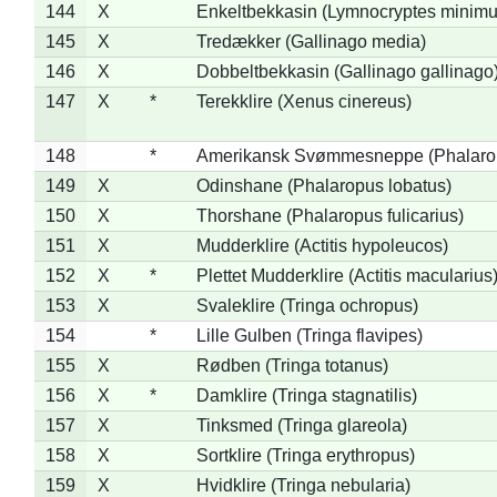
144
X
Enkeltbekkasin (Lymnocryptes minimu
145
X
Tredækker (Gallinago media)
146
X
Dobbeltbekkasin (Gallinago gallinago
147
X
*
Terekklire (Xenus cinereus)
148
*
Amerikansk Svømmesneppe (Phalaropu
149
X
Odinshane (Phalaropus lobatus)
150
X
Thorshane (Phalaropus fulicarius)
151
X
Mudderklire (Actitis hypoleucos)
152
X
*
Plettet Mudderklire (Actitis macularius
153
X
Svaleklire (Tringa ochropus)
154
*
Lille Gulben (Tringa flavipes)
155
X
Rødben (Tringa totanus)
156
X
*
Damklire (Tringa stagnatilis)
157
X
Tinksmed (Tringa glareola)
158
X
Sortklire (Tringa erythropus)
159
X
Hvidklire (Tringa nebularia)