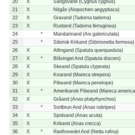
20
X
Sangsvane (Cygnus cygnus)
21
X
Nilgås (Alopochen aegyptiaca)
22
X
Gravand (Tadorna tadorna)
23
X
Rustand (Tadorna ferruginea)
24
*
Mandarinand (Aix galericulata)
25
*
Sibirisk Krikand (Sibirionetta formosa)
26
X
Atlingand (Spatula querquedula)
27
X
*
Blåvinget And (Spatula discors)
28
X
Skeand (Spatula clypeata)
29
X
Knarand (Mareca strepera)
30
X
Pibeand (Mareca penelope)
31
X
*
Amerikansk Pibeand (Mareca america
32
X
Gråand (Anas platyrhynchos)
33
*
Sortbrun And (Anas rubripes)
34
X
Spidsand (Anas acuta)
35
X
Krikand (Anas crecca)
36
X
*
Rødhovedet And (Netta rufina)