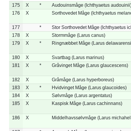
175
X
*
Audouinsmåge (Ichthyaetus audouinii
176
X
Sorthovedet Måge (Ichthyaetus melan
177
*
Stor Sorthovedet Måge (Ichthyaetus ic
178
X
Stormmåge (Larus canus)
179
X
*
Ringnæbbet Måge (Larus delawarensi
180
X
Svartbag (Larus marinus)
181
X
*
Gråvinget Måge (Larus glaucescens)
182
X
Gråmåge (Larus hyperboreus)
183
X
*
Hvidvinget Måge (Larus glaucoides)
184
X
Sølvmåge (Larus argentatus)
185
X
Kaspisk Måge (Larus cachinnans)
186
X
Middelhavssølvmåge (Larus michahell