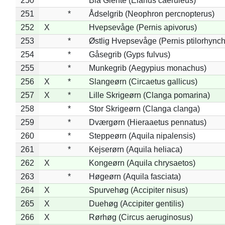
250
*
Blå Glente (Elanus caeruleus)
251
*
Ådselgrib (Neophron percnopterus)
252
X
Hvepsevåge (Pernis apivorus)
253
*
Østlig Hvepsevåge (Pernis ptilorhync
254
*
Gåsegrib (Gyps fulvus)
255
*
Munkegrib (Aegypius monachus)
256
X
*
Slangeørn (Circaetus gallicus)
257
X
*
Lille Skrigeørn (Clanga pomarina)
258
*
Stor Skrigeørn (Clanga clanga)
259
*
Dværgørn (Hieraaetus pennatus)
260
*
Steppeørn (Aquila nipalensis)
261
*
Kejserørn (Aquila heliaca)
262
X
Kongeørn (Aquila chrysaetos)
263
*
Høgeørn (Aquila fasciata)
264
X
Spurvehøg (Accipiter nisus)
265
X
Duehøg (Accipiter gentilis)
266
X
Rørhøg (Circus aeruginosus)