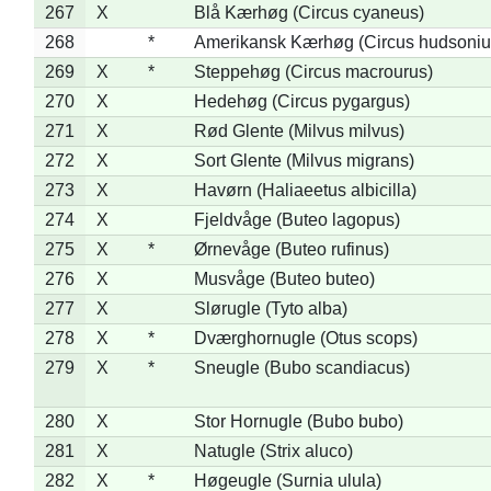
267
X
Blå Kærhøg (Circus cyaneus)
268
*
Amerikansk Kærhøg (Circus hudsoniu
269
X
*
Steppehøg (Circus macrourus)
270
X
Hedehøg (Circus pygargus)
271
X
Rød Glente (Milvus milvus)
272
X
Sort Glente (Milvus migrans)
273
X
Havørn (Haliaeetus albicilla)
274
X
Fjeldvåge (Buteo lagopus)
275
X
*
Ørnevåge (Buteo rufinus)
276
X
Musvåge (Buteo buteo)
277
X
Slørugle (Tyto alba)
278
X
*
Dværghornugle (Otus scops)
279
X
*
Sneugle (Bubo scandiacus)
280
X
Stor Hornugle (Bubo bubo)
281
X
Natugle (Strix aluco)
282
X
*
Høgeugle (Surnia ulula)