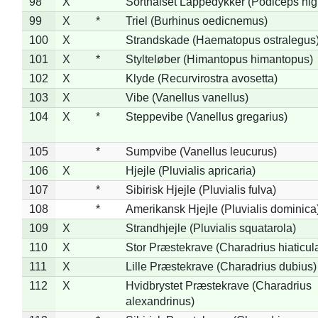
98
X
Sorthalset Lappedykker (Podiceps nigri
99
X
*
Triel (Burhinus oedicnemus)
100
X
Strandskade (Haematopus ostralegus
101
X
*
Stylteløber (Himantopus himantopus)
102
X
Klyde (Recurvirostra avosetta)
103
X
Vibe (Vanellus vanellus)
104
X
*
Steppevibe (Vanellus gregarius)
105
*
Sumpvibe (Vanellus leucurus)
106
X
Hjejle (Pluvialis apricaria)
107
*
Sibirisk Hjejle (Pluvialis fulva)
108
*
Amerikansk Hjejle (Pluvialis dominica
109
X
Strandhjejle (Pluvialis squatarola)
110
X
Stor Præstekrave (Charadrius hiaticul
111
X
Lille Præstekrave (Charadrius dubius)
112
X
Hvidbrystet Præstekrave (Charadrius
alexandrinus)