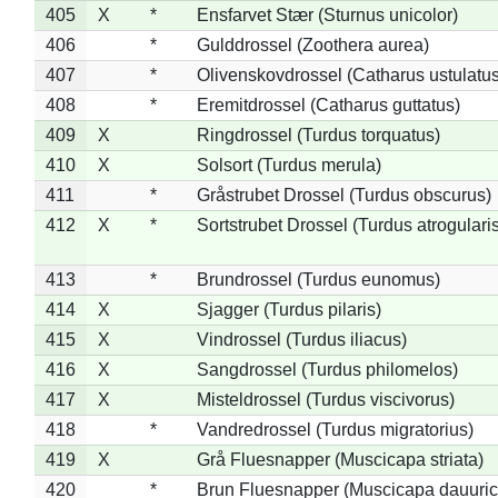
405
X
*
Ensfarvet Stær (Sturnus unicolor)
406
*
Gulddrossel (Zoothera aurea)
407
*
Olivenskovdrossel (Catharus ustulatus
408
*
Eremitdrossel (Catharus guttatus)
409
X
Ringdrossel (Turdus torquatus)
410
X
Solsort (Turdus merula)
411
*
Gråstrubet Drossel (Turdus obscurus)
412
X
*
Sortstrubet Drossel (Turdus atrogularis
413
*
Brundrossel (Turdus eunomus)
414
X
Sjagger (Turdus pilaris)
415
X
Vindrossel (Turdus iliacus)
416
X
Sangdrossel (Turdus philomelos)
417
X
Misteldrossel (Turdus viscivorus)
418
*
Vandredrossel (Turdus migratorius)
419
X
Grå Fluesnapper (Muscicapa striata)
420
*
Brun Fluesnapper (Muscicapa dauuric