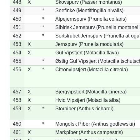
448
X
Skovspurv (Passer montanus)
449
*
Snefinke (Montifringilla nivalis)
450
*
Alpejernspurv (Prunella collaris)
451
*
Sibirisk Jernspurv (Prunella montanell
452
*
Sortstrubet Jernspurv (Prunella atrogul
453
X
Jernspurv (Prunella modularis)
454
X
Gul Vipstjert (Motacilla flava)
455
*
Østlig Gul Vipstjert (Motacilla tschuts
456
X
*
Citronvipstjert (Motacilla citreola)
457
X
Bjergvipstjert (Motacilla cinerea)
458
X
Hvid Vipstjert (Motacilla alba)
459
X
*
Storpiber (Anthus richardi)
460
*
Mongolsk Piber (Anthus godlewskii)
461
X
Markpiber (Anthus campestris)