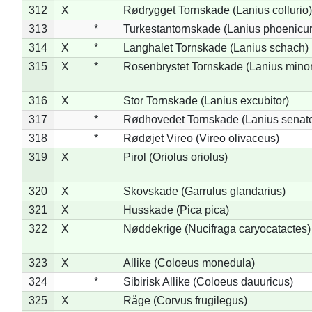
312
X
Rødrygget Tornskade (Lanius collurio)
313
*
Turkestantornskade (Lanius phoenicur
314
X
*
Langhalet Tornskade (Lanius schach)
315
X
*
Rosenbrystet Tornskade (Lanius minor
316
X
Stor Tornskade (Lanius excubitor)
317
*
Rødhovedet Tornskade (Lanius senato
318
*
Rødøjet Vireo (Vireo olivaceus)
319
X
Pirol (Oriolus oriolus)
320
X
Skovskade (Garrulus glandarius)
321
X
Husskade (Pica pica)
322
X
Nøddekrige (Nucifraga caryocatactes)
323
X
Allike (Coloeus monedula)
324
*
Sibirisk Allike (Coloeus dauuricus)
325
X
Råge (Corvus frugilegus)