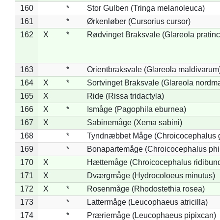
160
*
Stor Gulben (Tringa melanoleuca)
161
*
Ørkenløber (Cursorius cursor)
162
X
*
Rødvinget Braksvale (Glareola pratinc
163
*
Orientbraksvale (Glareola maldivarum
164
X
*
Sortvinget Braksvale (Glareola nordm
165
X
Ride (Rissa tridactyla)
166
X
*
Ismåge (Pagophila eburnea)
167
X
Sabinemåge (Xema sabini)
168
*
Tyndnæbbet Måge (Chroicocephalus 
169
*
Bonapartemåge (Chroicocephalus phil
170
X
Hættemåge (Chroicocephalus ridibun
171
X
Dværgmåge (Hydrocoloeus minutus)
172
X
*
Rosenmåge (Rhodostethia rosea)
173
*
Lattermåge (Leucophaeus atricilla)
174
*
Præriemåge (Leucophaeus pipixcan)