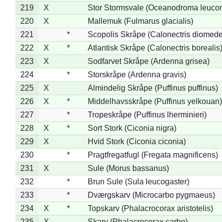
219
X
Stor Stormsvale (Oceanodroma leuco
220
X
Mallemuk (Fulmarus glacialis)
221
*
Scopolis Skråpe (Calonectris diomed
222
X
*
Atlantisk Skråpe (Calonectris borealis
223
X
Sodfarvet Skråpe (Ardenna grisea)
224
*
Storskråpe (Ardenna gravis)
225
X
Almindelig Skråpe (Puffinus puffinus)
226
X
*
Middelhavsskråpe (Puffinus yelkouan)
227
*
Tropeskråpe (Puffinus lherminieri)
228
X
*
Sort Stork (Ciconia nigra)
229
X
Hvid Stork (Ciconia ciconia)
230
*
Pragtfregatfugl (Fregata magnificens)
231
X
Sule (Morus bassanus)
232
*
Brun Sule (Sula leucogaster)
233
*
Dværgskarv (Microcarbo pygmaeus)
234
X
*
Topskarv (Phalacrocorax aristotelis)
235
X
Skarv (Phalacrocorax carbo)