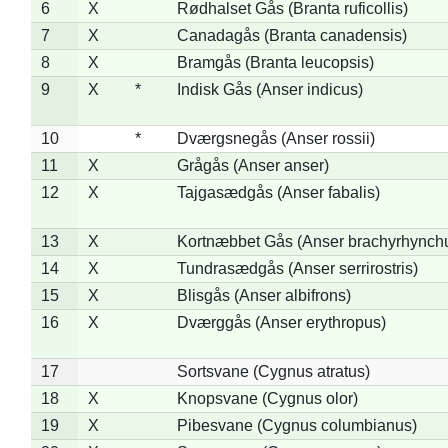
6
X
Rødhalset Gås (Branta ruficollis)
7
X
Canadagås (Branta canadensis)
8
X
Bramgås (Branta leucopsis)
9
X
*
Indisk Gås (Anser indicus)
10
*
Dværgsnegås (Anser rossii)
11
X
Grågås (Anser anser)
12
X
Tajgasædgås (Anser fabalis)
13
X
Kortnæbbet Gås (Anser brachyrhynch
14
X
Tundrasædgås (Anser serrirostris)
15
X
Blisgås (Anser albifrons)
16
X
Dværggås (Anser erythropus)
17
Sortsvane (Cygnus atratus)
18
X
Knopsvane (Cygnus olor)
19
X
Pibesvane (Cygnus columbianus)