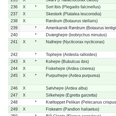
236
X
*
Sort Ibis (Plegadis falcinellus)
237
X
Skestork (Platalea leucorodia)
238
X
Rørdrum (Botaurus stellaris)
239
*
Amerikansk Rørdrum (Botaurus lentig
240
*
Dværghejre (Ixobrychus minutus)
241
X
*
Nathejre (Nycticorax nycticorax)
242
*
Tophejre (Ardeola ralloides)
243
X
*
Kohejre (Bubulcus ibis)
244
X
Fiskehejre (Ardea cinerea)
245
X
*
Purpurhejre (Ardea purpurea)
246
X
Sølvhejre (Ardea alba)
247
X
Silkehejre (Egretta garzetta)
248
*
Krøltoppet Pelikan (Pelecanus crispus
249
X
Fiskeørn (Pandion haliaetus)