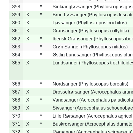
358
*
Sinkiangløvsanger (Phylloscopus gris
359
X
*
Brun Løvsanger (Phylloscopus fuscat
360
X
Løvsanger (Phylloscopus trochilus)
361
X
Gransanger (Phylloscopus collybita)
362
X
*
Iberisk Gransanger (Phylloscopus iber
363
*
Grøn Sanger (Phylloscopus nitidus)
364
*
Østlig Lundsanger (Phylloscopus plum
365
X
Lundsanger (Phylloscopus trochiloide
366
*
Nordsanger (Phylloscopus borealis)
367
X
Drosselrørsanger (Acrocephalus arun
368
X
*
Vandsanger (Acrocephalus paludicola
369
X
Sivsanger (Acrocephalus schoenobae
370
*
Lille Rørsanger (Acrocephalus agricol
371
X
*
Buskrørsanger (Acrocephalus dumeto
372
X
Rørsanger (Acrocephalus scirpaceus)