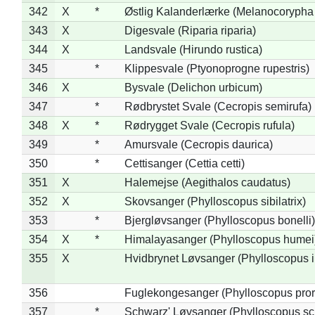
342
X
*
Østlig Kalanderlærke (Melanocorypha
343
X
Digesvale (Riparia riparia)
344
X
Landsvale (Hirundo rustica)
345
*
Klippesvale (Ptyonoprogne rupestris)
346
X
Bysvale (Delichon urbicum)
347
*
Rødbrystet Svale (Cecropis semirufa)
348
X
*
Rødrygget Svale (Cecropis rufula)
349
*
Amursvale (Cecropis daurica)
350
*
Cettisanger (Cettia cetti)
351
X
Halemejse (Aegithalos caudatus)
352
X
Skovsanger (Phylloscopus sibilatrix)
353
*
Bjergløvsanger (Phylloscopus bonelli)
354
X
*
Himalayasanger (Phylloscopus humei
355
X
Hvidbrynet Løvsanger (Phylloscopus i
356
Fuglekongesanger (Phylloscopus pror
357
*
Schwarz' Løvsanger (Phylloscopus sc