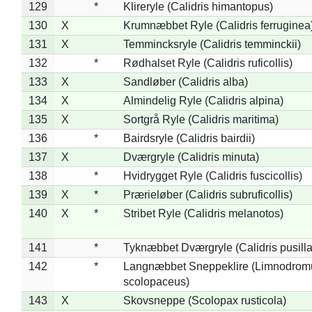
129
*
Klireryle (Calidris himantopus)
130
X
Krumnæbbet Ryle (Calidris ferruginea
131
X
Temmincksryle (Calidris temminckii)
132
*
Rødhalset Ryle (Calidris ruficollis)
133
X
Sandløber (Calidris alba)
134
X
Almindelig Ryle (Calidris alpina)
135
X
Sortgrå Ryle (Calidris maritima)
136
*
Bairdsryle (Calidris bairdii)
137
X
Dværgryle (Calidris minuta)
138
*
Hvidrygget Ryle (Calidris fuscicollis)
139
X
*
Prærieløber (Calidris subruficollis)
140
X
*
Stribet Ryle (Calidris melanotos)
141
*
Tyknæbbet Dværgryle (Calidris pusilla
142
*
Langnæbbet Sneppeklire (Limnodrom
scolopaceus)
143
X
Skovsneppe (Scolopax rusticola)