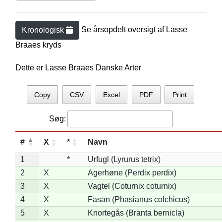
Se årsopdelt oversigt af
Lasse
Kronologisk
Braae
s kryds
Dette er Lasse Braaes Danske Arter
Copy
CSV
Excel
PDF
Print
Søg:
#
X
*
Navn
1
*
Urfugl (Lyrurus tetrix)
2
X
Agerhøne (Perdix perdix)
3
X
Vagtel (Coturnix coturnix)
4
X
Fasan (Phasianus colchicus)
5
X
Knortegås (Branta bernicla)