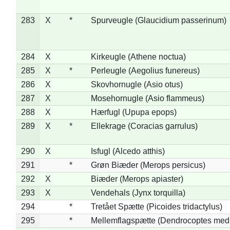
283
X
*
Spurveugle (Glaucidium passerinum)
284
X
Kirkeugle (Athene noctua)
285
X
*
Perleugle (Aegolius funereus)
286
X
Skovhornugle (Asio otus)
287
X
Mosehornugle (Asio flammeus)
288
X
Hærfugl (Upupa epops)
289
X
*
Ellekrage (Coracias garrulus)
290
X
Isfugl (Alcedo atthis)
291
*
Grøn Biæder (Merops persicus)
292
X
Biæder (Merops apiaster)
293
X
Vendehals (Jynx torquilla)
294
*
Tretået Spætte (Picoides tridactylus)
295
*
Mellemflagspætte (Dendrocoptes med