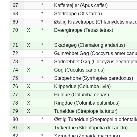
67
*
Kaffersejler (Apus caffer)
68
*
Stortrappe (Otis tarda)
69
*
Østlig Kravetrappe (Chlamydotis macq
70
X
*
Dværgtrappe (Tetrax tetrax)
71
X
*
Skadegøg (Clamator glandarius)
72
*
Gulnæbbet Gøg (Coccyzus americanu
73
*
Sortnæbbet Gøg (Coccyzus erythropt
74
X
Gøg (Cuculus canorus)
75
*
Steppehøne (Syrrhaptes paradoxus)
76
X
Klippedue (Columba livia)
77
X
Huldue (Columba oenas)
78
X
Ringdue (Columba palumbus)
79
X
Turteldue (Streptopelia turtur)
80
*
Østlig Turteldue (Streptopelia orientali
81
X
Tyrkerdue (Streptopelia decaocto)
82
*
Sørgedue (Zenaida macroura)