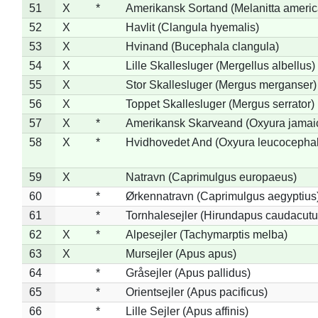
51
X
*
Amerikansk Sortand (Melanitta ameri
52
X
Havlit (Clangula hyemalis)
53
X
Hvinand (Bucephala clangula)
54
X
Lille Skallesluger (Mergellus albellus)
55
X
Stor Skallesluger (Mergus merganser)
56
X
Toppet Skallesluger (Mergus serrator)
57
X
*
Amerikansk Skarveand (Oxyura jamai
58
X
*
Hvidhovedet And (Oxyura leucocepha
59
X
Natravn (Caprimulgus europaeus)
60
*
Ørkennatravn (Caprimulgus aegyptius
61
*
Tornhalesejler (Hirundapus caudacutu
62
X
*
Alpesejler (Tachymarptis melba)
63
X
Mursejler (Apus apus)
64
*
Gråsejler (Apus pallidus)
65
*
Orientsejler (Apus pacificus)
66
*
Lille Sejler (Apus affinis)