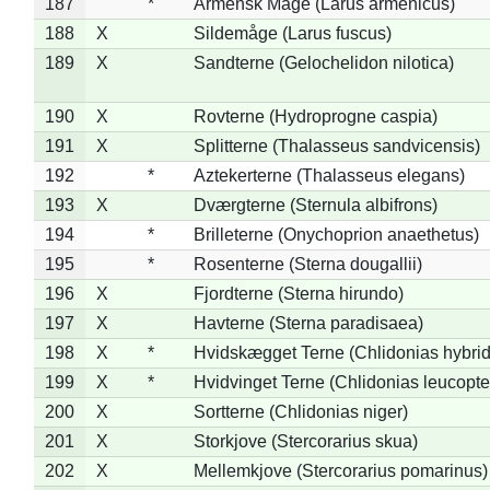
187
*
Armensk Måge (Larus armenicus)
188
X
Sildemåge (Larus fuscus)
189
X
Sandterne (Gelochelidon nilotica)
190
X
Rovterne (Hydroprogne caspia)
191
X
Splitterne (Thalasseus sandvicensis)
192
*
Aztekerterne (Thalasseus elegans)
193
X
Dværgterne (Sternula albifrons)
194
*
Brilleterne (Onychoprion anaethetus)
195
*
Rosenterne (Sterna dougallii)
196
X
Fjordterne (Sterna hirundo)
197
X
Havterne (Sterna paradisaea)
198
X
*
Hvidskægget Terne (Chlidonias hybrid
199
X
*
Hvidvinget Terne (Chlidonias leucopte
200
X
Sortterne (Chlidonias niger)
201
X
Storkjove (Stercorarius skua)
202
X
Mellemkjove (Stercorarius pomarinus)