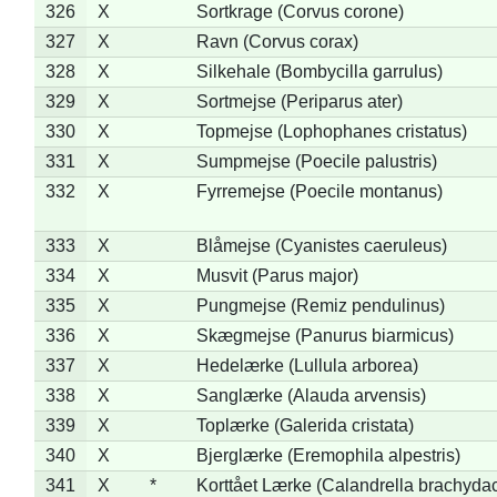
326
X
Sortkrage (Corvus corone)
327
X
Ravn (Corvus corax)
328
X
Silkehale (Bombycilla garrulus)
329
X
Sortmejse (Periparus ater)
330
X
Topmejse (Lophophanes cristatus)
331
X
Sumpmejse (Poecile palustris)
332
X
Fyrremejse (Poecile montanus)
333
X
Blåmejse (Cyanistes caeruleus)
334
X
Musvit (Parus major)
335
X
Pungmejse (Remiz pendulinus)
336
X
Skægmejse (Panurus biarmicus)
337
X
Hedelærke (Lullula arborea)
338
X
Sanglærke (Alauda arvensis)
339
X
Toplærke (Galerida cristata)
340
X
Bjerglærke (Eremophila alpestris)
341
X
*
Korttået Lærke (Calandrella brachydac