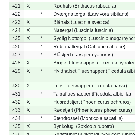
421
X
Rødhals (Erithacus rubecula)
422
*
Dværgnattergal (Larvivora sibilans)
423
X
Blåhals (Luscinia svecica)
424
X
Nattergal (Luscinia luscinia)
425
X
*
Sydlig Nattergal (Luscinia megarhync
426
*
Rubinnattergal (Calliope calliope)
427
*
Blåstjert (Tarsiger cyanurus)
428
X
Broget Fluesnapper (Ficedula hypole
429
X
*
Hvidhalset Fluesnapper (Ficedula albic
430
X
Lille Fluesnapper (Ficedula parva)
431
*
Tajgafluesnapper (Ficedula albicilla)
432
X
Husrødstjert (Phoenicurus ochruros)
433
X
Rødstjert (Phoenicurus phoenicurus)
434
*
Stendrossel (Monticola saxatilis)
435
X
Bynkefugl (Saxicola rubetra)
436
X
Sortstrubet Bynkefugl (Saxicola rubico