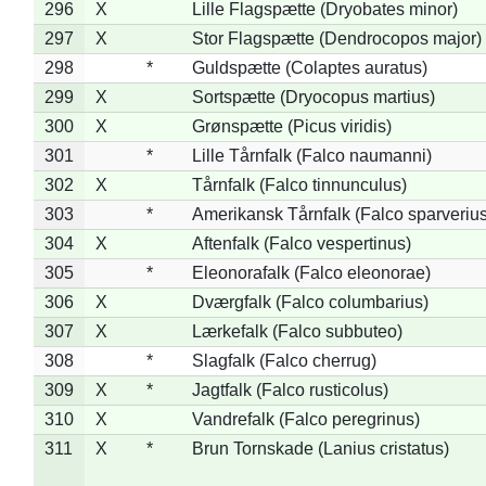
296
X
Lille Flagspætte (Dryobates minor)
297
X
Stor Flagspætte (Dendrocopos major)
298
*
Guldspætte (Colaptes auratus)
299
X
Sortspætte (Dryocopus martius)
300
X
Grønspætte (Picus viridis)
301
*
Lille Tårnfalk (Falco naumanni)
302
X
Tårnfalk (Falco tinnunculus)
303
*
Amerikansk Tårnfalk (Falco sparverius
304
X
Aftenfalk (Falco vespertinus)
305
*
Eleonorafalk (Falco eleonorae)
306
X
Dværgfalk (Falco columbarius)
307
X
Lærkefalk (Falco subbuteo)
308
*
Slagfalk (Falco cherrug)
309
X
*
Jagtfalk (Falco rusticolus)
310
X
Vandrefalk (Falco peregrinus)
311
X
*
Brun Tornskade (Lanius cristatus)