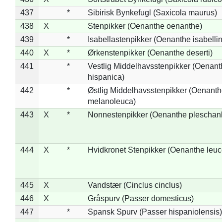
437
*
Sibirisk Bynkefugl (Saxicola maurus)
438
X
Stenpikker (Oenanthe oenanthe)
439
*
Isabellastenpikker (Oenanthe isabelli
440
X
*
Ørkenstenpikker (Oenanthe deserti)
441
*
Vestlig Middelhavsstenpikker (Oenant
hispanica)
442
*
Østlig Middelhavsstenpikker (Oenant
melanoleuca)
443
X
*
Nonnestenpikker (Oenanthe pleschan
444
X
*
Hvidkronet Stenpikker (Oenanthe leu
445
X
Vandstær (Cinclus cinclus)
446
X
Gråspurv (Passer domesticus)
447
*
Spansk Spurv (Passer hispaniolensis)