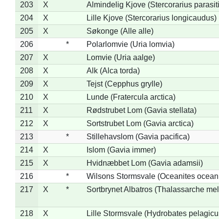
203
X
Almindelig Kjove (Stercorarius parasit
204
X
Lille Kjove (Stercorarius longicaudus)
205
X
Søkonge (Alle alle)
206
*
Polarlomvie (Uria lomvia)
207
X
Lomvie (Uria aalge)
208
X
Alk (Alca torda)
209
X
Tejst (Cepphus grylle)
210
X
Lunde (Fratercula arctica)
211
X
Rødstrubet Lom (Gavia stellata)
212
X
Sortstrubet Lom (Gavia arctica)
213
*
Stillehavslom (Gavia pacifica)
214
X
Islom (Gavia immer)
215
X
Hvidnæbbet Lom (Gavia adamsii)
216
*
Wilsons Stormsvale (Oceanites ocean
217
X
*
Sortbrynet Albatros (Thalassarche me
218
X
Lille Stormsvale (Hydrobates pelagicu