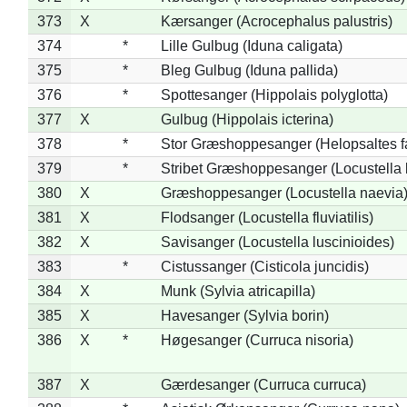
373
X
Kærsanger (Acrocephalus palustris)
374
*
Lille Gulbug (Iduna caligata)
375
*
Bleg Gulbug (Iduna pallida)
376
*
Spottesanger (Hippolais polyglotta)
377
X
Gulbug (Hippolais icterina)
378
*
Stor Græshoppesanger (Helopsaltes fa
379
*
Stribet Græshoppesanger (Locustella 
380
X
Græshoppesanger (Locustella naevia
381
X
Flodsanger (Locustella fluviatilis)
382
X
Savisanger (Locustella luscinioides)
383
*
Cistussanger (Cisticola juncidis)
384
X
Munk (Sylvia atricapilla)
385
X
Havesanger (Sylvia borin)
386
X
*
Høgesanger (Curruca nisoria)
387
X
Gærdesanger (Curruca curruca)