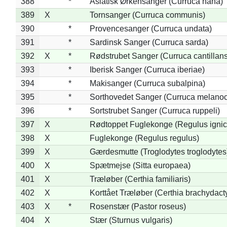
388
*
Asiatisk Ørkensanger (Curruca nana)
389
X
Tornsanger (Curruca communis)
390
*
Provencesanger (Curruca undata)
391
*
Sardinsk Sanger (Curruca sarda)
392
X
*
Rødstrubet Sanger (Curruca cantillans
393
*
Iberisk Sanger (Curruca iberiae)
394
*
Makisanger (Curruca subalpina)
395
*
Sorthovedet Sanger (Curruca melano
396
*
Sortstrubet Sanger (Curruca ruppeli)
397
X
Rødtoppet Fuglekonge (Regulus ignica
398
X
Fuglekonge (Regulus regulus)
399
X
Gærdesmutte (Troglodytes troglodytes
400
X
Spætmejse (Sitta europaea)
401
X
Træløber (Certhia familiaris)
402
X
Korttået Træløber (Certhia brachydact
403
X
*
Rosenstær (Pastor roseus)
404
X
Stær (Sturnus vulgaris)