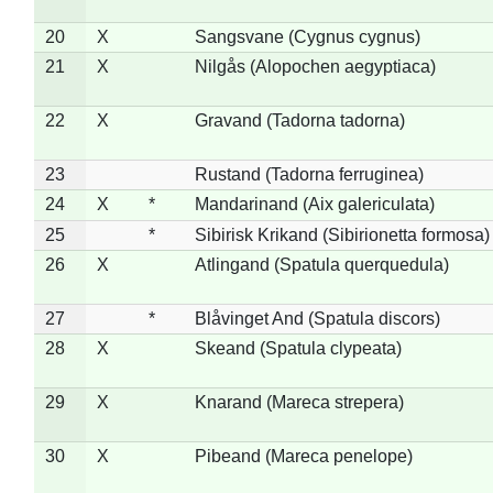
20
X
Sangsvane (Cygnus cygnus)
21
X
Nilgås (Alopochen aegyptiaca)
22
X
Gravand (Tadorna tadorna)
23
Rustand (Tadorna ferruginea)
24
X
*
Mandarinand (Aix galericulata)
25
*
Sibirisk Krikand (Sibirionetta formosa)
26
X
Atlingand (Spatula querquedula)
27
*
Blåvinget And (Spatula discors)
28
X
Skeand (Spatula clypeata)
29
X
Knarand (Mareca strepera)
30
X
Pibeand (Mareca penelope)