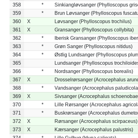
358
*
Sinkiangløvsanger (Phylloscopus gris
359
*
Brun Løvsanger (Phylloscopus fuscat
360
X
Løvsanger (Phylloscopus trochilus)
361
X
Gransanger (Phylloscopus collybita)
362
*
Iberisk Gransanger (Phylloscopus iber
363
*
Grøn Sanger (Phylloscopus nitidus)
364
*
Østlig Lundsanger (Phylloscopus plum
365
Lundsanger (Phylloscopus trochiloide
366
*
Nordsanger (Phylloscopus borealis)
367
X
Drosselrørsanger (Acrocephalus arun
368
*
Vandsanger (Acrocephalus paludicola
369
X
Sivsanger (Acrocephalus schoenobae
370
*
Lille Rørsanger (Acrocephalus agricol
371
*
Buskrørsanger (Acrocephalus dumeto
372
X
Rørsanger (Acrocephalus scirpaceus)
373
X
Kærsanger (Acrocephalus palustris)
374
*
Lille Gulbug (Iduna caligata)