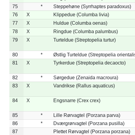
75
*
Steppehøne (Syrrhaptes paradoxus)
76
X
Klippedue (Columba livia)
77
X
Huldue (Columba oenas)
78
X
Ringdue (Columba palumbus)
79
X
Turteldue (Streptopelia turtur)
80
*
Østlig Turteldue (Streptopelia orientali
81
X
Tyrkerdue (Streptopelia decaocto)
82
*
Sørgedue (Zenaida macroura)
83
X
Vandrikse (Rallus aquaticus)
84
X
Engsnarre (Crex crex)
85
*
Lille Rørvagtel (Porzana parva)
86
*
Dværgrørvagtel (Porzana pusilla)
87
Plettet Rørvagtel (Porzana porzana)