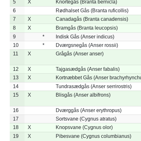
5
X
Knortegås (Branta bernicla)
6
Rødhalset Gås (Branta ruficollis)
7
X
Canadagås (Branta canadensis)
8
X
Bramgås (Branta leucopsis)
9
*
Indisk Gås (Anser indicus)
10
*
Dværgsnegås (Anser rossii)
11
X
Grågås (Anser anser)
12
X
Tajgasædgås (Anser fabalis)
13
X
Kortnæbbet Gås (Anser brachyrhynch
14
Tundrasædgås (Anser serrirostris)
15
X
Blisgås (Anser albifrons)
16
Dværggås (Anser erythropus)
17
Sortsvane (Cygnus atratus)
18
X
Knopsvane (Cygnus olor)
19
X
Pibesvane (Cygnus columbianus)