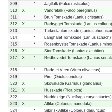
309
*
Jagtfalk (Falco rusticolus)
310
X
Vandrefalk (Falco peregrinus)
311
*
Brun Tornskade (Lanius cristatus)
312
X
Rødrygget Tornskade (Lanius collurio)
313
*
Turkestantornskade (Lanius phoenicur
314
*
Langhalet Tornskade (Lanius schach)
315
*
Rosenbrystet Tornskade (Lanius minor
316
X
Stor Tornskade (Lanius excubitor)
317
X
*
Rødhovedet Tornskade (Lanius senato
318
*
Rødøjet Vireo (Vireo olivaceus)
319
Pirol (Oriolus oriolus)
320
X
Skovskade (Garrulus glandarius)
321
X
Husskade (Pica pica)
322
Nøddekrige (Nucifraga caryocatactes)
323
X
Allike (Coloeus monedula)
324
*
Sibirisk Allike (Coloeus dauuricus)