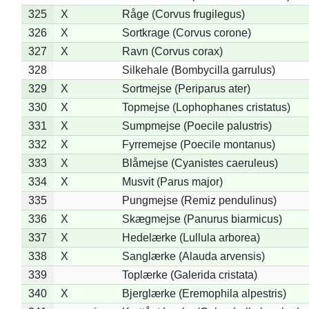
325
X
Råge (Corvus frugilegus)
326
X
Sortkrage (Corvus corone)
327
X
Ravn (Corvus corax)
328
Silkehale (Bombycilla garrulus)
329
X
Sortmejse (Periparus ater)
330
X
Topmejse (Lophophanes cristatus)
331
X
Sumpmejse (Poecile palustris)
332
X
Fyrremejse (Poecile montanus)
333
X
Blåmejse (Cyanistes caeruleus)
334
X
Musvit (Parus major)
335
Pungmejse (Remiz pendulinus)
336
X
Skægmejse (Panurus biarmicus)
337
X
Hedelærke (Lullula arborea)
338
X
Sanglærke (Alauda arvensis)
339
Toplærke (Galerida cristata)
340
X
Bjerglærke (Eremophila alpestris)