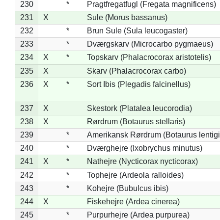
230
*
Pragtfregatfugl (Fregata magnificens)
231
X
Sule (Morus bassanus)
232
*
Brun Sule (Sula leucogaster)
233
*
Dværgskarv (Microcarbo pygmaeus)
234
X
*
Topskarv (Phalacrocorax aristotelis)
235
X
Skarv (Phalacrocorax carbo)
236
X
*
Sort Ibis (Plegadis falcinellus)
237
X
Skestork (Platalea leucorodia)
238
X
Rørdrum (Botaurus stellaris)
239
*
Amerikansk Rørdrum (Botaurus lentig
240
*
Dværghejre (Ixobrychus minutus)
241
X
*
Nathejre (Nycticorax nycticorax)
242
*
Tophejre (Ardeola ralloides)
243
*
Kohejre (Bubulcus ibis)
244
X
Fiskehejre (Ardea cinerea)
245
*
Purpurhejre (Ardea purpurea)