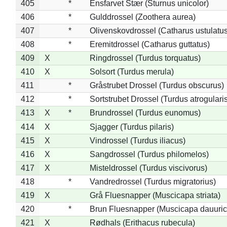
405
*
Ensfarvet Stær (Sturnus unicolor)
406
*
Gulddrossel (Zoothera aurea)
407
*
Olivenskovdrossel (Catharus ustulatus
408
*
Eremitdrossel (Catharus guttatus)
409
X
Ringdrossel (Turdus torquatus)
410
X
Solsort (Turdus merula)
411
*
Gråstrubet Drossel (Turdus obscurus)
412
*
Sortstrubet Drossel (Turdus atrogularis
413
X
*
Brundrossel (Turdus eunomus)
414
X
Sjagger (Turdus pilaris)
415
X
Vindrossel (Turdus iliacus)
416
X
Sangdrossel (Turdus philomelos)
417
X
Misteldrossel (Turdus viscivorus)
418
*
Vandredrossel (Turdus migratorius)
419
X
Grå Fluesnapper (Muscicapa striata)
420
*
Brun Fluesnapper (Muscicapa dauuric
421
X
Rødhals (Erithacus rubecula)