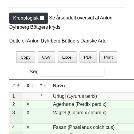
Se årsopdelt oversigt af
Anton
Kronologisk
Dyhrberg Böttger
s kryds
Dette er Anton Dyhrberg Böttgers Danske Arter
Copy
CSV
Excel
PDF
Print
Søg:
#
X
*
Navn
1
*
Urfugl (Lyrurus tetrix)
2
X
Agerhøne (Perdix perdix)
3
X
Vagtel (Coturnix coturnix)
4
X
Fasan (Phasianus colchicus)