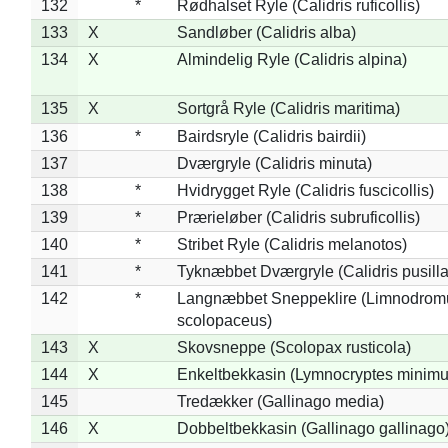
132
*
Rødhalset Ryle (Calidris ruficollis)
133
X
Sandløber (Calidris alba)
134
X
Almindelig Ryle (Calidris alpina)
135
X
Sortgrå Ryle (Calidris maritima)
136
*
Bairdsryle (Calidris bairdii)
137
Dværgryle (Calidris minuta)
138
*
Hvidrygget Ryle (Calidris fuscicollis)
139
*
Prærieløber (Calidris subruficollis)
140
*
Stribet Ryle (Calidris melanotos)
141
*
Tyknæbbet Dværgryle (Calidris pusilla
142
*
Langnæbbet Sneppeklire (Limnodrom
scolopaceus)
143
X
Skovsneppe (Scolopax rusticola)
144
X
Enkeltbekkasin (Lymnocryptes minimu
145
Tredækker (Gallinago media)
146
X
Dobbeltbekkasin (Gallinago gallinago