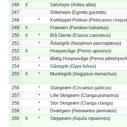
246
X
Sølvhejre (Ardea alba)
247
Silkehejre (Egretta garzetta)
248
*
Krøltoppet Pelikan (Pelecanus crispus
249
X
Fiskeørn (Pandion haliaetus)
250
X
*
Blå Glente (Elanus caeruleus)
251
*
Ådselgrib (Neophron percnopterus)
252
X
Hvepsevåge (Pernis apivorus)
253
*
Østlig Hvepsevåge (Pernis ptilorhync
254
*
Gåsegrib (Gyps fulvus)
255
X
*
Munkegrib (Aegypius monachus)
256
*
Slangeørn (Circaetus gallicus)
257
*
Lille Skrigeørn (Clanga pomarina)
258
*
Stor Skrigeørn (Clanga clanga)
259
*
Dværgørn (Hieraaetus pennatus)
260
X
*
Steppeørn (Aquila nipalensis)