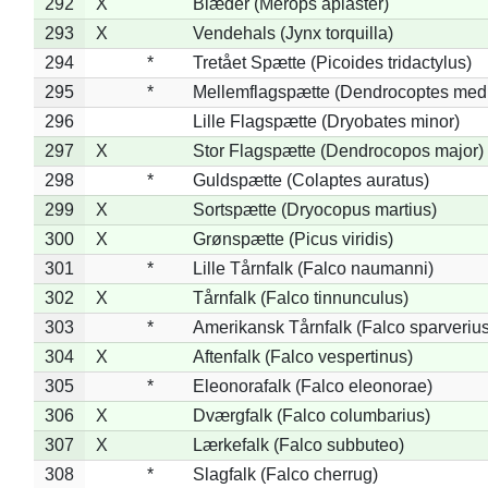
292
X
Biæder (Merops apiaster)
293
X
Vendehals (Jynx torquilla)
294
*
Tretået Spætte (Picoides tridactylus)
295
*
Mellemflagspætte (Dendrocoptes med
296
Lille Flagspætte (Dryobates minor)
297
X
Stor Flagspætte (Dendrocopos major)
298
*
Guldspætte (Colaptes auratus)
299
X
Sortspætte (Dryocopus martius)
300
X
Grønspætte (Picus viridis)
301
*
Lille Tårnfalk (Falco naumanni)
302
X
Tårnfalk (Falco tinnunculus)
303
*
Amerikansk Tårnfalk (Falco sparverius
304
X
Aftenfalk (Falco vespertinus)
305
*
Eleonorafalk (Falco eleonorae)
306
X
Dværgfalk (Falco columbarius)
307
X
Lærkefalk (Falco subbuteo)
308
*
Slagfalk (Falco cherrug)