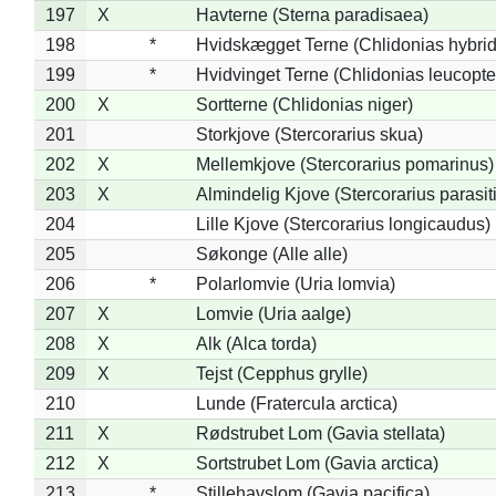
197
X
Havterne (Sterna paradisaea)
198
*
Hvidskægget Terne (Chlidonias hybrid
199
*
Hvidvinget Terne (Chlidonias leucopte
200
X
Sortterne (Chlidonias niger)
201
Storkjove (Stercorarius skua)
202
X
Mellemkjove (Stercorarius pomarinus)
203
X
Almindelig Kjove (Stercorarius parasit
204
Lille Kjove (Stercorarius longicaudus)
205
Søkonge (Alle alle)
206
*
Polarlomvie (Uria lomvia)
207
X
Lomvie (Uria aalge)
208
X
Alk (Alca torda)
209
X
Tejst (Cepphus grylle)
210
Lunde (Fratercula arctica)
211
X
Rødstrubet Lom (Gavia stellata)
212
X
Sortstrubet Lom (Gavia arctica)
213
*
Stillehavslom (Gavia pacifica)