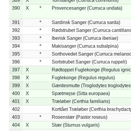
389
X
Tornsanger (Curruca communis)
390
X
*
Provencesanger (Curruca undata)
391
*
Sardinsk Sanger (Curruca sarda)
392
*
Rødstrubet Sanger (Curruca cantillans
393
*
Iberisk Sanger (Curruca iberiae)
394
*
Makisanger (Curruca subalpina)
395
*
Sorthovedet Sanger (Curruca melano
396
*
Sortstrubet Sanger (Curruca ruppeli)
397
X
Rødtoppet Fuglekonge (Regulus ignica
398
X
Fuglekonge (Regulus regulus)
399
X
Gærdesmutte (Troglodytes troglodytes
400
X
Spætmejse (Sitta europaea)
401
X
Træløber (Certhia familiaris)
402
Korttået Træløber (Certhia brachydact
403
*
Rosenstær (Pastor roseus)
404
X
Stær (Sturnus vulgaris)