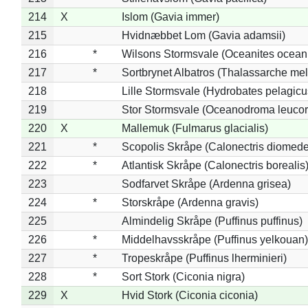
214
X
Islom (Gavia immer)
215
Hvidnæbbet Lom (Gavia adamsii)
216
*
Wilsons Stormsvale (Oceanites ocean
217
*
Sortbrynet Albatros (Thalassarche me
218
Lille Stormsvale (Hydrobates pelagicu
219
Stor Stormsvale (Oceanodroma leuco
220
X
Mallemuk (Fulmarus glacialis)
221
*
Scopolis Skråpe (Calonectris diomed
222
*
Atlantisk Skråpe (Calonectris borealis
223
Sodfarvet Skråpe (Ardenna grisea)
224
*
Storskråpe (Ardenna gravis)
225
Almindelig Skråpe (Puffinus puffinus)
226
*
Middelhavsskråpe (Puffinus yelkouan)
227
*
Tropeskråpe (Puffinus lherminieri)
228
*
Sort Stork (Ciconia nigra)
229
X
Hvid Stork (Ciconia ciconia)