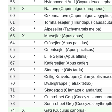
58
*
Hvidhovedet And (Oxyura leucocepha
59
X
Natravn (Caprimulgus europaeus)
60
*
Ørkennatravn (Caprimulgus aegyptius
61
*
Tornhalesejler (Hirundapus caudacutu
62
*
Alpesejler (Tachymarptis melba)
63
X
Mursejler (Apus apus)
64
*
Gråsejler (Apus pallidus)
65
*
Orientsejler (Apus pacificus)
66
*
Lille Sejler (Apus affinis)
67
*
Kaffersejler (Apus caffer)
68
*
Stortrappe (Otis tarda)
69
*
Østlig Kravetrappe (Chlamydotis macq
70
*
Dværgtrappe (Tetrax tetrax)
71
*
Skadegøg (Clamator glandarius)
72
*
Gulnæbbet Gøg (Coccyzus americanu
73
*
Sortnæbbet Gøg (Coccyzus erythropt
74
X
Gøg (Cuculus canorus)