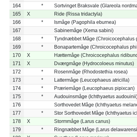
164
*
Sortvinget Braksvale (Glareola nordm
165
X
Ride (Rissa tridactyla)
166
*
Ismåge (Pagophila eburnea)
167
Sabinemåge (Xema sabini)
168
*
Tyndnæbbet Måge (Chroicocephalus 
169
*
Bonapartemåge (Chroicocephalus phil
170
X
Hættemåge (Chroicocephalus ridibun
171
X
Dværgmåge (Hydrocoloeus minutus)
172
*
Rosenmåge (Rhodostethia rosea)
173
*
Lattermåge (Leucophaeus atricilla)
174
*
Præriemåge (Leucophaeus pipixcan)
175
*
Audouinsmåge (Ichthyaetus audouinii
176
Sorthovedet Måge (Ichthyaetus melan
177
*
Stor Sorthovedet Måge (Ichthyaetus ic
178
X
Stormmåge (Larus canus)
179
*
Ringnæbbet Måge (Larus delawarensi