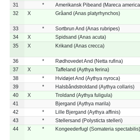
31
*
Amerikansk Pibeand (Mareca america
32
X
Gråand (Anas platyrhynchos)
33
*
Sortbrun And (Anas rubripes)
34
X
Spidsand (Anas acuta)
35
X
Krikand (Anas crecca)
36
*
Rødhovedet And (Netta rufina)
37
X
Taffeland (Aythya ferina)
38
*
Hvidøjet And (Aythya nyroca)
39
*
Halsbåndstroldand (Aythya collaris)
40
X
Troldand (Aythya fuligula)
41
Bjergand (Aythya marila)
42
*
Lille Bjergand (Aythya affinis)
43
*
Stellersand (Polysticta stelleri)
44
X
*
Kongeederfugl (Somateria spectabilis