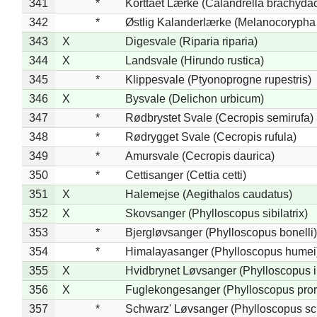
341
*
Korttået Lærke (Calandrella brachydac
342
*
Østlig Kalanderlærke (Melanocorypha
343
X
Digesvale (Riparia riparia)
344
X
Landsvale (Hirundo rustica)
345
*
Klippesvale (Ptyonoprogne rupestris)
346
X
Bysvale (Delichon urbicum)
347
*
Rødbrystet Svale (Cecropis semirufa)
348
*
Rødrygget Svale (Cecropis rufula)
349
*
Amursvale (Cecropis daurica)
350
*
Cettisanger (Cettia cetti)
351
X
Halemejse (Aegithalos caudatus)
352
X
Skovsanger (Phylloscopus sibilatrix)
353
*
Bjergløvsanger (Phylloscopus bonelli)
354
*
Himalayasanger (Phylloscopus humei
355
X
Hvidbrynet Løvsanger (Phylloscopus i
356
X
Fuglekongesanger (Phylloscopus pror
357
*
Schwarz' Løvsanger (Phylloscopus sc