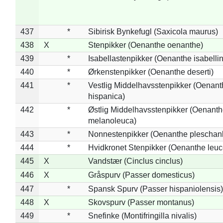
437
*
Sibirisk Bynkefugl (Saxicola maurus)
438
X
Stenpikker (Oenanthe oenanthe)
439
*
Isabellastenpikker (Oenanthe isabelli
440
*
Ørkenstenpikker (Oenanthe deserti)
441
*
Vestlig Middelhavsstenpikker (Oenant
hispanica)
442
*
Østlig Middelhavsstenpikker (Oenant
melanoleuca)
443
*
Nonnestenpikker (Oenanthe pleschan
444
*
Hvidkronet Stenpikker (Oenanthe leu
445
X
Vandstær (Cinclus cinclus)
446
X
Gråspurv (Passer domesticus)
447
*
Spansk Spurv (Passer hispaniolensis)
448
X
Skovspurv (Passer montanus)
449
*
Snefinke (Montifringilla nivalis)