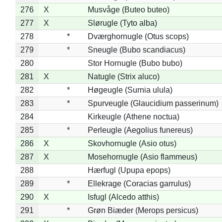
276
X
Musvåge (Buteo buteo)
277
X
Slørugle (Tyto alba)
278
*
Dværghornugle (Otus scops)
279
*
Sneugle (Bubo scandiacus)
280
Stor Hornugle (Bubo bubo)
281
X
Natugle (Strix aluco)
282
*
Høgeugle (Surnia ulula)
283
*
Spurveugle (Glaucidium passerinum)
284
Kirkeugle (Athene noctua)
285
*
Perleugle (Aegolius funereus)
286
X
Skovhornugle (Asio otus)
287
X
Mosehornugle (Asio flammeus)
288
Hærfugl (Upupa epops)
289
*
Ellekrage (Coracias garrulus)
290
X
Isfugl (Alcedo atthis)
291
*
Grøn Biæder (Merops persicus)