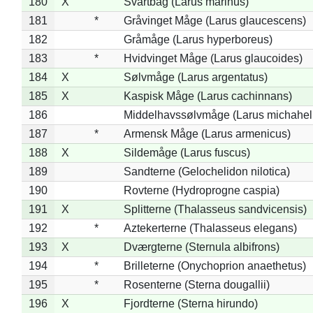
180
X
Svartbag (Larus marinus)
181
*
Gråvinget Måge (Larus glaucescens)
182
Gråmåge (Larus hyperboreus)
183
*
Hvidvinget Måge (Larus glaucoides)
184
X
Sølvmåge (Larus argentatus)
185
X
Kaspisk Måge (Larus cachinnans)
186
Middelhavssølvmåge (Larus michahell
187
*
Armensk Måge (Larus armenicus)
188
X
Sildemåge (Larus fuscus)
189
Sandterne (Gelochelidon nilotica)
190
Rovterne (Hydroprogne caspia)
191
X
Splitterne (Thalasseus sandvicensis)
192
*
Aztekerterne (Thalasseus elegans)
193
X
Dværgterne (Sternula albifrons)
194
*
Brilleterne (Onychoprion anaethetus)
195
*
Rosenterne (Sterna dougallii)
196
X
Fjordterne (Sterna hirundo)