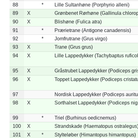
88
*
Lille Sultanhøne (Porphyrio alleni)
89
X
Grønbenet Rørhøne (Gallinula chloro
90
X
Blishøne (Fulica atra)
91
*
Prærietrane (Antigone canadensis)
92
*
Jomfrutrane (Grus virgo)
93
X
Trane (Grus grus)
94
X
Lille Lappedykker (Tachybaptus ruficol
95
X
Gråstrubet Lappedykker (Podiceps gr
96
X
Toppet Lappedykker (Podiceps cristat
97
Nordisk Lappedykker (Podiceps auritu
98
X
Sorthalset Lappedykker (Podiceps nigri
99
*
Triel (Burhinus oedicnemus)
100
X
Strandskade (Haematopus ostralegus
101
X
*
Stylteløber (Himantopus himantopus)