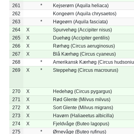
261
*
Kejserørn (Aquila heliaca)
262
Kongeørn (Aquila chrysaetos)
263
*
Høgeørn (Aquila fasciata)
264
X
Spurvehøg (Accipiter nisus)
265
X
Duehøg (Accipiter gentilis)
266
X
Rørhøg (Circus aeruginosus)
267
X
Blå Kærhøg (Circus cyaneus)
268
*
Amerikansk Kærhøg (Circus hudsoniu
269
X
*
Steppehøg (Circus macrourus)
270
X
Hedehøg (Circus pygargus)
271
X
Rød Glente (Milvus milvus)
272
X
Sort Glente (Milvus migrans)
273
X
Havørn (Haliaeetus albicilla)
274
X
Fjeldvåge (Buteo lagopus)
275
*
Ørnevåge (Buteo rufinus)