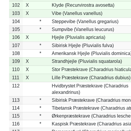
102
X
Klyde (Recurvirostra avosetta)
103
X
Vibe (Vanellus vanellus)
104
*
Steppevibe (Vanellus gregarius)
105
*
Sumpvibe (Vanellus leucurus)
106
X
Hjejle (Pluvialis apricaria)
107
*
Sibirisk Hjejle (Pluvialis fulva)
108
*
Amerikansk Hjejle (Pluvialis dominica
109
X
Strandhjejle (Pluvialis squatarola)
110
X
Stor Præstekrave (Charadrius hiaticul
111
X
Lille Præstekrave (Charadrius dubius)
112
Hvidbrystet Præstekrave (Charadrius
alexandrinus)
113
*
Sibirisk Præstekrave (Charadrius mon
114
*
Tibetansk Præstekrave (Charadrius atr
115
*
Ørkenpræstekrave (Charadrius leschen
116
*
Kaspisk Præstekrave (Charadrius asia