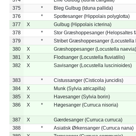
375
*
Bleg Gulbug (Iduna pallida)
376
*
Spottesanger (Hippolais polyglotta)
377
X
Gulbug (Hippolais icterina)
378
*
Stor Græshoppesanger (Helopsaltes fa
379
*
Stribet Græshoppesanger (Locustella 
380
X
Græshoppesanger (Locustella naevia
381
X
Flodsanger (Locustella fluviatilis)
382
X
Savisanger (Locustella luscinioides)
383
*
Cistussanger (Cisticola juncidis)
384
X
Munk (Sylvia atricapilla)
385
X
Havesanger (Sylvia borin)
386
X
*
Høgesanger (Curruca nisoria)
387
X
Gærdesanger (Curruca curruca)
388
*
Asiatisk Ørkensanger (Curruca nana)