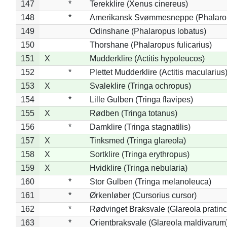
147
*
Terekklire (Xenus cinereus)
148
*
Amerikansk Svømmesneppe (Phalaropu
149
Odinshane (Phalaropus lobatus)
150
Thorshane (Phalaropus fulicarius)
151
X
Mudderklire (Actitis hypoleucos)
152
*
Plettet Mudderklire (Actitis macularius
153
X
Svaleklire (Tringa ochropus)
154
*
Lille Gulben (Tringa flavipes)
155
X
Rødben (Tringa totanus)
156
*
Damklire (Tringa stagnatilis)
157
X
Tinksmed (Tringa glareola)
158
X
Sortklire (Tringa erythropus)
159
X
Hvidklire (Tringa nebularia)
160
*
Stor Gulben (Tringa melanoleuca)
161
*
Ørkenløber (Cursorius cursor)
162
*
Rødvinget Braksvale (Glareola pratinc
163
*
Orientbraksvale (Glareola maldivarum