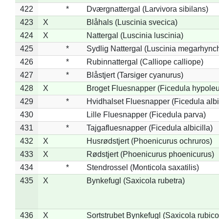
422
*
Dværgnattergal (Larvivora sibilans)
423
X
Blåhals (Luscinia svecica)
424
X
Nattergal (Luscinia luscinia)
425
*
Sydlig Nattergal (Luscinia megarhync
426
*
Rubinnattergal (Calliope calliope)
427
*
Blåstjert (Tarsiger cyanurus)
428
X
Broget Fluesnapper (Ficedula hypole
429
*
Hvidhalset Fluesnapper (Ficedula albic
430
Lille Fluesnapper (Ficedula parva)
431
*
Tajgafluesnapper (Ficedula albicilla)
432
X
Husrødstjert (Phoenicurus ochruros)
433
X
Rødstjert (Phoenicurus phoenicurus)
434
*
Stendrossel (Monticola saxatilis)
435
X
Bynkefugl (Saxicola rubetra)
436
X
Sortstrubet Bynkefugl (Saxicola rubico