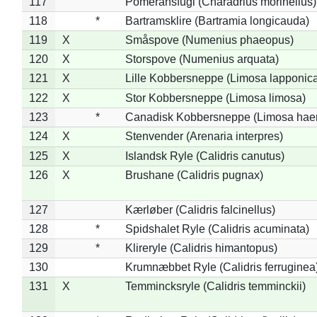
117
Pomeransfugl (Charadrius morinellus)
118
*
Bartramsklire (Bartramia longicauda)
119
X
Småspove (Numenius phaeopus)
120
X
Storspove (Numenius arquata)
121
X
Lille Kobbersneppe (Limosa lapponic
122
X
Stor Kobbersneppe (Limosa limosa)
123
*
Canadisk Kobbersneppe (Limosa hae
124
X
Stenvender (Arenaria interpres)
125
X
Islandsk Ryle (Calidris canutus)
126
X
Brushane (Calidris pugnax)
127
Kærløber (Calidris falcinellus)
128
*
Spidshalet Ryle (Calidris acuminata)
129
*
Klireryle (Calidris himantopus)
130
Krumnæbbet Ryle (Calidris ferruginea
131
X
Temmincksryle (Calidris temminckii)