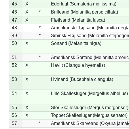
45
X
Ederfugl (Somateria mollissima)
46
X
*
Brilleand (Melanitta perspicillata)
47
X
Fløjlsand (Melanitta fusca)
48
*
Amerikansk Fløjlsand (Melanitta degla
49
*
Sibirisk Fløjlsand (Melanitta stejnegeri
50
X
Sortand (Melanitta nigra)
51
*
Amerikansk Sortand (Melanitta ameri
52
X
Havlit (Clangula hyemalis)
53
X
Hvinand (Bucephala clangula)
54
X
Lille Skallesluger (Mergellus albellus)
55
X
Stor Skallesluger (Mergus merganser)
56
X
Toppet Skallesluger (Mergus serrator)
57
*
Amerikansk Skarveand (Oxyura jamai