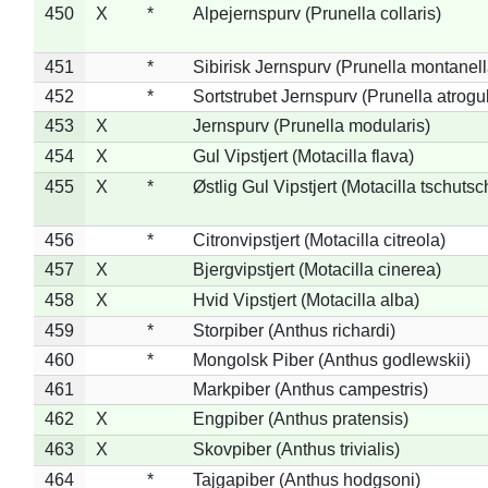
450
X
*
Alpejernspurv (Prunella collaris)
451
*
Sibirisk Jernspurv (Prunella montanell
452
*
Sortstrubet Jernspurv (Prunella atrogul
453
X
Jernspurv (Prunella modularis)
454
X
Gul Vipstjert (Motacilla flava)
455
X
*
Østlig Gul Vipstjert (Motacilla tschuts
456
*
Citronvipstjert (Motacilla citreola)
457
X
Bjergvipstjert (Motacilla cinerea)
458
X
Hvid Vipstjert (Motacilla alba)
459
*
Storpiber (Anthus richardi)
460
*
Mongolsk Piber (Anthus godlewskii)
461
Markpiber (Anthus campestris)
462
X
Engpiber (Anthus pratensis)
463
X
Skovpiber (Anthus trivialis)
464
*
Tajgapiber (Anthus hodgsoni)