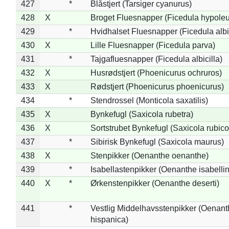
427
*
Blåstjert (Tarsiger cyanurus)
428
X
Broget Fluesnapper (Ficedula hypole
429
*
Hvidhalset Fluesnapper (Ficedula albic
430
X
Lille Fluesnapper (Ficedula parva)
431
*
Tajgafluesnapper (Ficedula albicilla)
432
X
Husrødstjert (Phoenicurus ochruros)
433
X
Rødstjert (Phoenicurus phoenicurus)
434
*
Stendrossel (Monticola saxatilis)
435
X
Bynkefugl (Saxicola rubetra)
436
X
Sortstrubet Bynkefugl (Saxicola rubico
437
*
Sibirisk Bynkefugl (Saxicola maurus)
438
X
Stenpikker (Oenanthe oenanthe)
439
*
Isabellastenpikker (Oenanthe isabelli
440
X
*
Ørkenstenpikker (Oenanthe deserti)
441
*
Vestlig Middelhavsstenpikker (Oenant
hispanica)