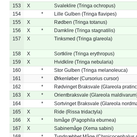
153
X
Svaleklire (Tringa ochropus)
154
*
Lille Gulben (Tringa flavipes)
155
X
Rødben (Tringa totanus)
156
X
*
Damklire (Tringa stagnatilis)
157
X
Tinksmed (Tringa glareola)
158
X
Sortklire (Tringa erythropus)
159
X
Hvidklire (Tringa nebularia)
160
*
Stor Gulben (Tringa melanoleuca)
161
*
Ørkenløber (Cursorius cursor)
162
*
Rødvinget Braksvale (Glareola pratinc
163
X
*
Orientbraksvale (Glareola maldivarum
164
*
Sortvinget Braksvale (Glareola nordm
165
X
Ride (Rissa tridactyla)
166
X
*
Ismåge (Pagophila eburnea)
167
X
Sabinemåge (Xema sabini)
168
*
Tyndnæbbet Måge (Chroicocephalus 