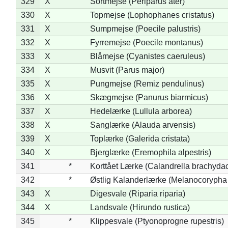
329
X
Sortmejse (Periparus ater)
330
X
Topmejse (Lophophanes cristatus)
331
X
Sumpmejse (Poecile palustris)
332
X
Fyrremejse (Poecile montanus)
333
X
Blåmejse (Cyanistes caeruleus)
334
X
Musvit (Parus major)
335
X
Pungmejse (Remiz pendulinus)
336
X
Skægmejse (Panurus biarmicus)
337
X
Hedelærke (Lullula arborea)
338
X
Sanglærke (Alauda arvensis)
339
X
Toplærke (Galerida cristata)
340
X
Bjerglærke (Eremophila alpestris)
341
*
Korttået Lærke (Calandrella brachydac
342
*
Østlig Kalanderlærke (Melanocorypha
343
X
Digesvale (Riparia riparia)
344
X
Landsvale (Hirundo rustica)
345
*
Klippesvale (Ptyonoprogne rupestris)