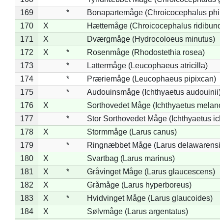
169
*
Bonapartemåge (Chroicocephalus phil
170
X
Hættemåge (Chroicocephalus ridibun
171
X
Dværgmåge (Hydrocoloeus minutus)
172
X
*
Rosenmåge (Rhodostethia rosea)
173
*
Lattermåge (Leucophaeus atricilla)
174
*
Præriemåge (Leucophaeus pipixcan)
175
*
Audouinsmåge (Ichthyaetus audouinii
176
X
Sorthovedet Måge (Ichthyaetus melan
177
*
Stor Sorthovedet Måge (Ichthyaetus ic
178
X
Stormmåge (Larus canus)
179
*
Ringnæbbet Måge (Larus delawarensi
180
X
Svartbag (Larus marinus)
181
X
*
Gråvinget Måge (Larus glaucescens)
182
X
Gråmåge (Larus hyperboreus)
183
X
*
Hvidvinget Måge (Larus glaucoides)
184
X
Sølvmåge (Larus argentatus)