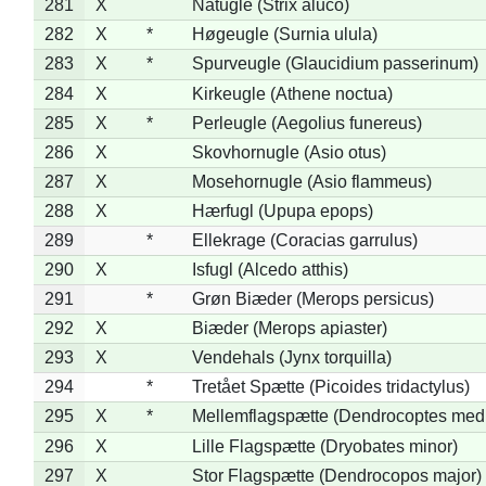
281
X
Natugle (Strix aluco)
282
X
*
Høgeugle (Surnia ulula)
283
X
*
Spurveugle (Glaucidium passerinum)
284
X
Kirkeugle (Athene noctua)
285
X
*
Perleugle (Aegolius funereus)
286
X
Skovhornugle (Asio otus)
287
X
Mosehornugle (Asio flammeus)
288
X
Hærfugl (Upupa epops)
289
*
Ellekrage (Coracias garrulus)
290
X
Isfugl (Alcedo atthis)
291
*
Grøn Biæder (Merops persicus)
292
X
Biæder (Merops apiaster)
293
X
Vendehals (Jynx torquilla)
294
*
Tretået Spætte (Picoides tridactylus)
295
X
*
Mellemflagspætte (Dendrocoptes med
296
X
Lille Flagspætte (Dryobates minor)
297
X
Stor Flagspætte (Dendrocopos major)