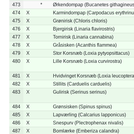
473
*
Ørkendompap (Bucanetes githagineus
474
X
Karmindompap (Carpodacus erythrinu
475
X
Grønirisk (Chloris chloris)
476
X
Bjergirisk (Linaria flavirostris)
477
X
Tornirisk (Linaria cannabina)
478
X
Gråsisken (Acanthis flammea)
479
X
Stor Korsnæb (Loxia pytyopsittacus)
480
X
Lille Korsnæb (Loxia curvirostra)
481
X
Hvidvinget Korsnæb (Loxia leucoptera
482
X
Stillits (Carduelis carduelis)
483
X
Gulirisk (Serinus serinus)
484
X
Grønsisken (Spinus spinus)
485
X
Lapværling (Calcarius lapponicus)
486
X
Snespurv (Plectrophenax nivalis)
487
X
Bomlærke (Emberiza calandra)