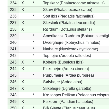
234
X
*
Topskarv (Phalacrocorax aristotelis)
235
X
Skarv (Phalacrocorax carbo)
236
*
Sort Ibis (Plegadis falcinellus)
237
X
Skestork (Platalea leucorodia)
238
X
Rørdrum (Botaurus stellaris)
239
*
Amerikansk Rørdrum (Botaurus lentig
240
*
Dværghejre (Ixobrychus minutus)
241
*
Nathejre (Nycticorax nycticorax)
242
*
Tophejre (Ardeola ralloides)
243
X
*
Kohejre (Bubulcus ibis)
244
X
Fiskehejre (Ardea cinerea)
245
*
Purpurhejre (Ardea purpurea)
246
X
Sølvhejre (Ardea alba)
247
X
Silkehejre (Egretta garzetta)
248
*
Krøltoppet Pelikan (Pelecanus crispus
249
X
Fiskeørn (Pandion haliaetus)
250
X
*
Blå Glente (Elanus caeruleus)