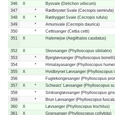
346
X
Bysvale (Delichon urbicum)
347
*
Rødbrystet Svale (Cecropis semirufa)
348
X
*
Rødrygget Svale (Cecropis rufula)
349
*
Amursvale (Cecropis daurica)
350
*
Cettisanger (Cettia cetti)
351
X
Halemejse (Aegithalos caudatus)
352
X
Skovsanger (Phylloscopus sibilatrix)
353
*
Bjergløvsanger (Phylloscopus bonelli)
354
*
Himalayasanger (Phylloscopus humei
355
X
Hvidbrynet Løvsanger (Phylloscopus i
356
Fuglekongesanger (Phylloscopus pror
357
X
*
Schwarz' Løvsanger (Phylloscopus sc
358
*
Sinkiangløvsanger (Phylloscopus gris
359
*
Brun Løvsanger (Phylloscopus fuscat
360
X
Løvsanger (Phylloscopus trochilus)
361
X
Gransanger (Phylloscopus collybita)