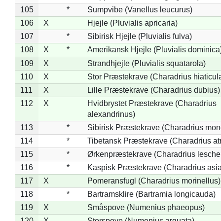
105
*
Sumpvibe (Vanellus leucurus)
106
X
Hjejle (Pluvialis apricaria)
107
*
Sibirisk Hjejle (Pluvialis fulva)
108
X
*
Amerikansk Hjejle (Pluvialis dominica
109
X
Strandhjejle (Pluvialis squatarola)
110
X
Stor Præstekrave (Charadrius hiaticul
111
X
Lille Præstekrave (Charadrius dubius)
112
X
Hvidbrystet Præstekrave (Charadrius
alexandrinus)
113
*
Sibirisk Præstekrave (Charadrius mon
114
*
Tibetansk Præstekrave (Charadrius atr
115
*
Ørkenpræstekrave (Charadrius leschen
116
*
Kaspisk Præstekrave (Charadrius asia
117
X
Pomeransfugl (Charadrius morinellus)
118
*
Bartramsklire (Bartramia longicauda)
119
X
Småspove (Numenius phaeopus)
120
X
Storspove (Numenius arquata)