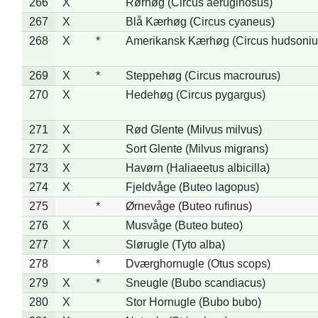
266
X
Rørhøg (Circus aeruginosus)
267
X
Blå Kærhøg (Circus cyaneus)
268
X
*
Amerikansk Kærhøg (Circus hudsoniu
269
X
*
Steppehøg (Circus macrourus)
270
X
Hedehøg (Circus pygargus)
271
X
Rød Glente (Milvus milvus)
272
X
Sort Glente (Milvus migrans)
273
X
Havørn (Haliaeetus albicilla)
274
X
Fjeldvåge (Buteo lagopus)
275
*
Ørnevåge (Buteo rufinus)
276
X
Musvåge (Buteo buteo)
277
X
Slørugle (Tyto alba)
278
*
Dværghornugle (Otus scops)
279
X
*
Sneugle (Bubo scandiacus)
280
X
Stor Hornugle (Bubo bubo)