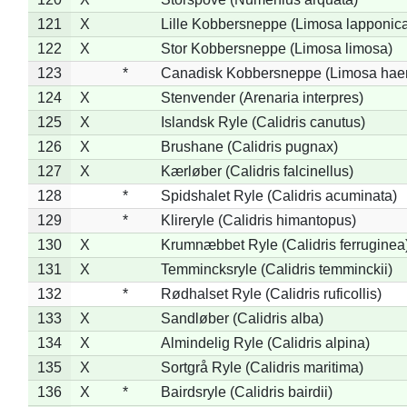
121
X
Lille Kobbersneppe (Limosa lapponic
122
X
Stor Kobbersneppe (Limosa limosa)
123
*
Canadisk Kobbersneppe (Limosa hae
124
X
Stenvender (Arenaria interpres)
125
X
Islandsk Ryle (Calidris canutus)
126
X
Brushane (Calidris pugnax)
127
X
Kærløber (Calidris falcinellus)
128
*
Spidshalet Ryle (Calidris acuminata)
129
*
Klireryle (Calidris himantopus)
130
X
Krumnæbbet Ryle (Calidris ferruginea
131
X
Temmincksryle (Calidris temminckii)
132
*
Rødhalset Ryle (Calidris ruficollis)
133
X
Sandløber (Calidris alba)
134
X
Almindelig Ryle (Calidris alpina)
135
X
Sortgrå Ryle (Calidris maritima)
136
X
*
Bairdsryle (Calidris bairdii)