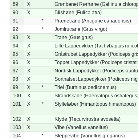
89
X
Grønbenet Rørhøne (Gallinula chloro
90
X
Blishøne (Fulica atra)
91
*
Prærietrane (Antigone canadensis)
92
*
Jomfrutrane (Grus virgo)
93
X
Trane (Grus grus)
94
X
Lille Lappedykker (Tachybaptus ruficol
95
X
Gråstrubet Lappedykker (Podiceps gr
96
X
Toppet Lappedykker (Podiceps cristat
97
X
Nordisk Lappedykker (Podiceps auritu
98
X
Sorthalset Lappedykker (Podiceps nigri
99
X
*
Triel (Burhinus oedicnemus)
100
X
Strandskade (Haematopus ostralegus
101
X
*
Stylteløber (Himantopus himantopus)
102
X
Klyde (Recurvirostra avosetta)
103
X
Vibe (Vanellus vanellus)
104
*
Steppevibe (Vanellus gregarius)