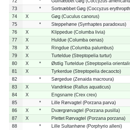
72
*
Gulnæbbet Gøg (Coccyzus americanu
73
*
Sortnæbbet Gøg (Coccyzus erythropt
74
X
Gøg (Cuculus canorus)
75
*
Steppehøne (Syrrhaptes paradoxus)
76
X
Klippedue (Columba livia)
77
X
Huldue (Columba oenas)
78
X
Ringdue (Columba palumbus)
79
X
Turteldue (Streptopelia turtur)
80
X
*
Østlig Turteldue (Streptopelia orientali
81
X
Tyrkerdue (Streptopelia decaocto)
82
*
Sørgedue (Zenaida macroura)
83
X
Vandrikse (Rallus aquaticus)
84
X
Engsnarre (Crex crex)
85
*
Lille Rørvagtel (Porzana parva)
86
X
*
Dværgrørvagtel (Porzana pusilla)
87
X
Plettet Rørvagtel (Porzana porzana)
88
*
Lille Sultanhøne (Porphyrio alleni)