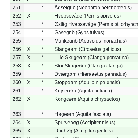
251
*
Ådselgrib (Neophron percnopterus)
252
X
Hvepsevåge (Pernis apivorus)
253
*
Østlig Hvepsevåge (Pernis ptilorhync
254
*
Gåsegrib (Gyps fulvus)
255
*
Munkegrib (Aegypius monachus)
256
X
*
Slangeørn (Circaetus gallicus)
257
X
*
Lille Skrigeørn (Clanga pomarina)
258
X
*
Stor Skrigeørn (Clanga clanga)
259
*
Dværgørn (Hieraaetus pennatus)
260
X
*
Steppeørn (Aquila nipalensis)
261
*
Kejserørn (Aquila heliaca)
262
X
Kongeørn (Aquila chrysaetos)
263
*
Høgeørn (Aquila fasciata)
264
X
Spurvehøg (Accipiter nisus)
265
X
Duehøg (Accipiter gentilis)