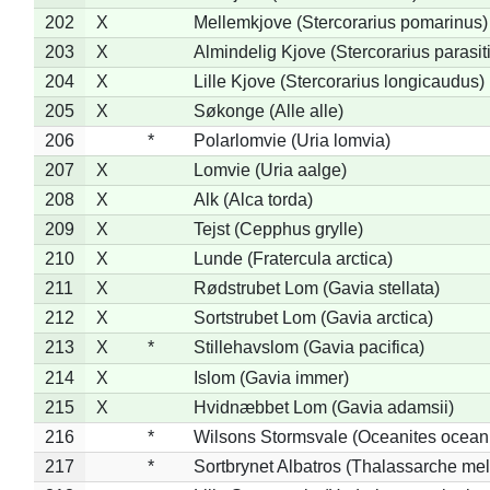
202
X
Mellemkjove (Stercorarius pomarinus)
203
X
Almindelig Kjove (Stercorarius parasit
204
X
Lille Kjove (Stercorarius longicaudus)
205
X
Søkonge (Alle alle)
206
*
Polarlomvie (Uria lomvia)
207
X
Lomvie (Uria aalge)
208
X
Alk (Alca torda)
209
X
Tejst (Cepphus grylle)
210
X
Lunde (Fratercula arctica)
211
X
Rødstrubet Lom (Gavia stellata)
212
X
Sortstrubet Lom (Gavia arctica)
213
X
*
Stillehavslom (Gavia pacifica)
214
X
Islom (Gavia immer)
215
X
Hvidnæbbet Lom (Gavia adamsii)
216
*
Wilsons Stormsvale (Oceanites ocean
217
*
Sortbrynet Albatros (Thalassarche me