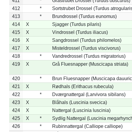
411
*
Gråstrubet Drossel (Turdus obscurus)
412
*
Sortstrubet Drossel (Turdus atrogularis
413
*
Brundrossel (Turdus eunomus)
414
X
Sjagger (Turdus pilaris)
415
X
Vindrossel (Turdus iliacus)
416
X
Sangdrossel (Turdus philomelos)
417
X
Misteldrossel (Turdus viscivorus)
418
*
Vandredrossel (Turdus migratorius)
419
X
Grå Fluesnapper (Muscicapa striata)
420
*
Brun Fluesnapper (Muscicapa dauuric
421
X
Rødhals (Erithacus rubecula)
422
*
Dværgnattergal (Larvivora sibilans)
423
X
Blåhals (Luscinia svecica)
424
X
Nattergal (Luscinia luscinia)
425
X
*
Sydlig Nattergal (Luscinia megarhync
426
*
Rubinnattergal (Calliope calliope)