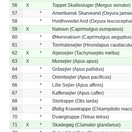
56
X
Toppet Skallesluger (Mergus serrator)
57
*
Amerikansk Skarveand (Oxyura jamai
58
*
Hvidhovedet And (Oxyura leucocepha
59
X
Natravn (Caprimulgus europaeus)
60
*
Ørkennatravn (Caprimulgus aegyptius
61
*
Tornhalesejler (Hirundapus caudacutu
62
X
*
Alpesejler (Tachymarptis melba)
63
X
Mursejler (Apus apus)
64
*
Gråsejler (Apus pallidus)
65
*
Orientsejler (Apus pacificus)
66
*
Lille Sejler (Apus affinis)
67
*
Kaffersejler (Apus caffer)
68
*
Stortrappe (Otis tarda)
69
*
Østlig Kravetrappe (Chlamydotis macq
70
*
Dværgtrappe (Tetrax tetrax)
71
X
*
Skadegøg (Clamator glandarius)