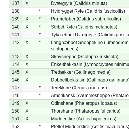
137
X
Dværgryle (Calidris minuta)
138
*
Hvidrygget Ryle (Calidris fuscicollis)
139
X
*
Prærieløber (Calidris subruficollis)
140
X
*
Stribet Ryle (Calidris melanotos)
141
*
Tyknæbbet Dværgryle (Calidris pusilla
142
X
*
Langnæbbet Sneppeklire (Limnodrom
scolopaceus)
143
X
Skovsneppe (Scolopax rusticola)
144
X
Enkeltbekkasin (Lymnocryptes minimu
145
X
Tredækker (Gallinago media)
146
X
Dobbeltbekkasin (Gallinago gallinago
147
*
Terekklire (Xenus cinereus)
148
*
Amerikansk Svømmesneppe (Phalaropu
149
X
Odinshane (Phalaropus lobatus)
150
X
Thorshane (Phalaropus fulicarius)
151
X
Mudderklire (Actitis hypoleucos)
152
*
Plettet Mudderklire (Actitis macularius