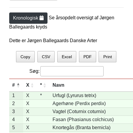
Se årsopdelt oversigt af
Jørgen
Kronologisk
Ballegaard
s kryds
Dette er Jørgen Ballegaards Danske Arter
Copy
CSV
Excel
PDF
Print
Søg:
#
X
*
Navn
1
X
*
Urfugl (Lyrurus tetrix)
2
X
Agerhøne (Perdix perdix)
3
X
Vagtel (Coturnix coturnix)
4
X
Fasan (Phasianus colchicus)
5
X
Knortegås (Branta bernicla)