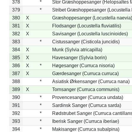
378
*
Stor Græshoppesanger (Helopsaltes fa
379
*
Stribet Græshoppesanger (Locustella 
380
X
Græshoppesanger (Locustella naevia
381
X
Flodsanger (Locustella fluviatilis)
382
X
Savisanger (Locustella luscinioides)
383
*
Cistussanger (Cisticola juncidis)
384
X
Munk (Sylvia atricapilla)
385
X
Havesanger (Sylvia borin)
386
X
*
Høgesanger (Curruca nisoria)
387
X
Gærdesanger (Curruca curruca)
388
*
Asiatisk Ørkensanger (Curruca nana)
389
X
Tornsanger (Curruca communis)
390
*
Provencesanger (Curruca undata)
391
*
Sardinsk Sanger (Curruca sarda)
392
*
Rødstrubet Sanger (Curruca cantillans
393
*
Iberisk Sanger (Curruca iberiae)
394
*
Makisanger (Curruca subalpina)