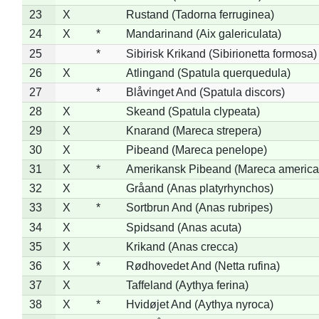
23
X
Rustand (Tadorna ferruginea)
24
X
*
Mandarinand (Aix galericulata)
25
*
Sibirisk Krikand (Sibirionetta formosa)
26
X
Atlingand (Spatula querquedula)
27
*
Blåvinget And (Spatula discors)
28
X
Skeand (Spatula clypeata)
29
X
Knarand (Mareca strepera)
30
X
Pibeand (Mareca penelope)
31
X
*
Amerikansk Pibeand (Mareca america
32
X
Gråand (Anas platyrhynchos)
33
X
*
Sortbrun And (Anas rubripes)
34
X
Spidsand (Anas acuta)
35
X
Krikand (Anas crecca)
36
X
*
Rødhovedet And (Netta rufina)
37
X
Taffeland (Aythya ferina)
38
X
*
Hvidøjet And (Aythya nyroca)