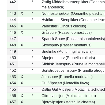
442
*
Østlig Middelhavsstenpikker (Oenant
melanoleuca)
443
X
*
Nonnestenpikker (Oenanthe pleschan
444
*
Hvidkronet Stenpikker (Oenanthe leu
445
X
Vandstær (Cinclus cinclus)
446
X
Gråspurv (Passer domesticus)
447
*
Spansk Spurv (Passer hispaniolensis)
448
X
Skovspurv (Passer montanus)
449
*
Snefinke (Montifringilla nivalis)
450
*
Alpejernspurv (Prunella collaris)
451
*
Sibirisk Jernspurv (Prunella montanell
452
*
Sortstrubet Jernspurv (Prunella atrogul
453
X
Jernspurv (Prunella modularis)
454
X
Gul Vipstjert (Motacilla flava)
455
*
Østlig Gul Vipstjert (Motacilla tschuts
456
X
*
Citronvipstjert (Motacilla citreola)
457
X
Bjergvipstjert (Motacilla cinerea)