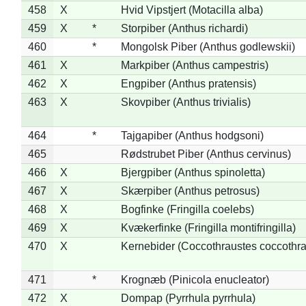
458
X
Hvid Vipstjert (Motacilla alba)
459
X
*
Storpiber (Anthus richardi)
460
*
Mongolsk Piber (Anthus godlewskii)
461
X
Markpiber (Anthus campestris)
462
X
Engpiber (Anthus pratensis)
463
X
Skovpiber (Anthus trivialis)
464
*
Tajgapiber (Anthus hodgsoni)
465
Rødstrubet Piber (Anthus cervinus)
466
X
Bjergpiber (Anthus spinoletta)
467
X
Skærpiber (Anthus petrosus)
468
X
Bogfinke (Fringilla coelebs)
469
X
Kvækerfinke (Fringilla montifringilla)
470
X
Kernebider (Coccothraustes coccothra
471
*
Krognæb (Pinicola enucleator)
472
X
Dompap (Pyrrhula pyrrhula)