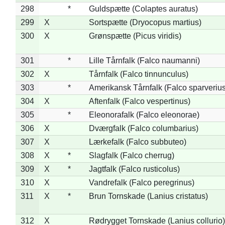
298
*
Guldspætte (Colaptes auratus)
299
X
Sortspætte (Dryocopus martius)
300
X
Grønspætte (Picus viridis)
301
*
Lille Tårnfalk (Falco naumanni)
302
X
Tårnfalk (Falco tinnunculus)
303
*
Amerikansk Tårnfalk (Falco sparverius
304
X
Aftenfalk (Falco vespertinus)
305
*
Eleonorafalk (Falco eleonorae)
306
X
Dværgfalk (Falco columbarius)
307
X
Lærkefalk (Falco subbuteo)
308
X
*
Slagfalk (Falco cherrug)
309
X
*
Jagtfalk (Falco rusticolus)
310
X
Vandrefalk (Falco peregrinus)
311
X
*
Brun Tornskade (Lanius cristatus)
312
X
Rødrygget Tornskade (Lanius collurio)