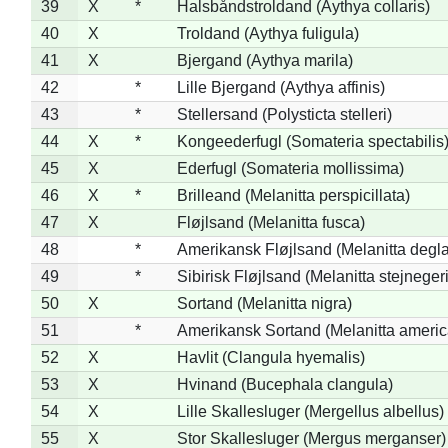
39
X
*
Halsbåndstroldand (Aythya collaris)
40
X
Troldand (Aythya fuligula)
41
X
Bjergand (Aythya marila)
42
*
Lille Bjergand (Aythya affinis)
43
*
Stellersand (Polysticta stelleri)
44
X
*
Kongeederfugl (Somateria spectabilis
45
X
Ederfugl (Somateria mollissima)
46
X
*
Brilleand (Melanitta perspicillata)
47
X
Fløjlsand (Melanitta fusca)
48
*
Amerikansk Fløjlsand (Melanitta degla
49
*
Sibirisk Fløjlsand (Melanitta stejnegeri
50
X
Sortand (Melanitta nigra)
51
*
Amerikansk Sortand (Melanitta ameri
52
X
Havlit (Clangula hyemalis)
53
X
Hvinand (Bucephala clangula)
54
X
Lille Skallesluger (Mergellus albellus)
55
X
Stor Skallesluger (Mergus merganser)