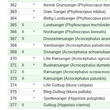
362
*
Iberisk Gransanger (Phylloscopus iber
363
*
Grøn Sanger (Phylloscopus nitidus)
364
*
Østlig Lundsanger (Phylloscopus plum
365
X
Lundsanger (Phylloscopus trochiloide
366
X
*
Nordsanger (Phylloscopus borealis)
367
X
Drosselrørsanger (Acrocephalus arun
368
*
Vandsanger (Acrocephalus paludicola
369
X
Sivsanger (Acrocephalus schoenobae
370
*
Lille Rørsanger (Acrocephalus agricol
371
X
*
Buskrørsanger (Acrocephalus dumeto
372
X
Rørsanger (Acrocephalus scirpaceus)
373
X
Kærsanger (Acrocephalus palustris)
374
*
Lille Gulbug (Iduna caligata)
375
*
Bleg Gulbug (Iduna pallida)
376
*
Spottesanger (Hippolais polyglotta)
377
X
Gulbug (Hippolais icterina)