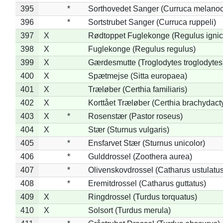
395
*
Sorthovedet Sanger (Curruca melano
396
*
Sortstrubet Sanger (Curruca ruppeli)
397
X
Rødtoppet Fuglekonge (Regulus ignica
398
X
Fuglekonge (Regulus regulus)
399
X
Gærdesmutte (Troglodytes troglodytes
400
X
Spætmejse (Sitta europaea)
401
X
Træløber (Certhia familiaris)
402
X
Korttået Træløber (Certhia brachydact
403
X
*
Rosenstær (Pastor roseus)
404
X
Stær (Sturnus vulgaris)
405
*
Ensfarvet Stær (Sturnus unicolor)
406
*
Gulddrossel (Zoothera aurea)
407
*
Olivenskovdrossel (Catharus ustulatus
408
*
Eremitdrossel (Catharus guttatus)
409
X
Ringdrossel (Turdus torquatus)
410
X
Solsort (Turdus merula)