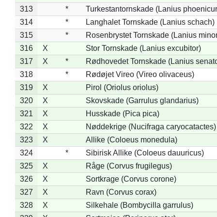
313
*
Turkestantornskade (Lanius phoenicur
314
*
Langhalet Tornskade (Lanius schach)
315
*
Rosenbrystet Tornskade (Lanius minor
316
X
Stor Tornskade (Lanius excubitor)
317
X
*
Rødhovedet Tornskade (Lanius senato
318
*
Rødøjet Vireo (Vireo olivaceus)
319
X
Pirol (Oriolus oriolus)
320
X
Skovskade (Garrulus glandarius)
321
X
Husskade (Pica pica)
322
X
Nøddekrige (Nucifraga caryocatactes)
323
X
Allike (Coloeus monedula)
324
*
Sibirisk Allike (Coloeus dauuricus)
325
X
Råge (Corvus frugilegus)
326
X
Sortkrage (Corvus corone)
327
X
Ravn (Corvus corax)
328
X
Silkehale (Bombycilla garrulus)