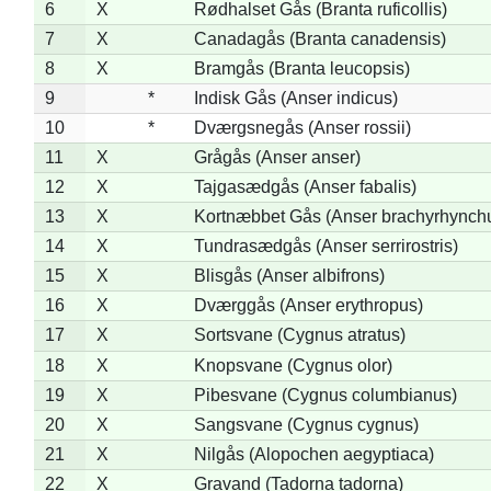
6
X
Rødhalset Gås (Branta ruficollis)
7
X
Canadagås (Branta canadensis)
8
X
Bramgås (Branta leucopsis)
9
*
Indisk Gås (Anser indicus)
10
*
Dværgsnegås (Anser rossii)
11
X
Grågås (Anser anser)
12
X
Tajgasædgås (Anser fabalis)
13
X
Kortnæbbet Gås (Anser brachyrhynch
14
X
Tundrasædgås (Anser serrirostris)
15
X
Blisgås (Anser albifrons)
16
X
Dværggås (Anser erythropus)
17
X
Sortsvane (Cygnus atratus)
18
X
Knopsvane (Cygnus olor)
19
X
Pibesvane (Cygnus columbianus)
20
X
Sangsvane (Cygnus cygnus)
21
X
Nilgås (Alopochen aegyptiaca)
22
X
Gravand (Tadorna tadorna)