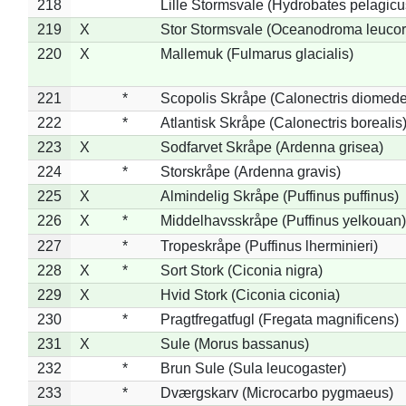
218
Lille Stormsvale (Hydrobates pelagicu
219
X
Stor Stormsvale (Oceanodroma leuco
220
X
Mallemuk (Fulmarus glacialis)
221
*
Scopolis Skråpe (Calonectris diomed
222
*
Atlantisk Skråpe (Calonectris borealis
223
X
Sodfarvet Skråpe (Ardenna grisea)
224
*
Storskråpe (Ardenna gravis)
225
X
Almindelig Skråpe (Puffinus puffinus)
226
X
*
Middelhavsskråpe (Puffinus yelkouan)
227
*
Tropeskråpe (Puffinus lherminieri)
228
X
*
Sort Stork (Ciconia nigra)
229
X
Hvid Stork (Ciconia ciconia)
230
*
Pragtfregatfugl (Fregata magnificens)
231
X
Sule (Morus bassanus)
232
*
Brun Sule (Sula leucogaster)
233
*
Dværgskarv (Microcarbo pygmaeus)