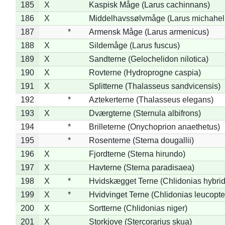
185
X
Kaspisk Måge (Larus cachinnans)
186
X
Middelhavssølvmåge (Larus michahell
187
*
Armensk Måge (Larus armenicus)
188
X
Sildemåge (Larus fuscus)
189
X
Sandterne (Gelochelidon nilotica)
190
X
Rovterne (Hydroprogne caspia)
191
X
Splitterne (Thalasseus sandvicensis)
192
*
Aztekerterne (Thalasseus elegans)
193
X
Dværgterne (Sternula albifrons)
194
*
Brilleterne (Onychoprion anaethetus)
195
*
Rosenterne (Sterna dougallii)
196
X
Fjordterne (Sterna hirundo)
197
X
Havterne (Sterna paradisaea)
198
X
*
Hvidskægget Terne (Chlidonias hybrid
199
X
*
Hvidvinget Terne (Chlidonias leucopte
200
X
Sortterne (Chlidonias niger)
201
X
Storkjove (Stercorarius skua)